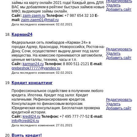
Редактировать
займы на карту онлайн 2021 года! Каждый день ДЛЯ
Удалить
ВАС мы добавляем в рейтинг быстрых займов новые
Добавить сайт
МФО, выдающие займы онлайн.
Сайт:
zaim-zaem.ru
Телефон:
+7 987 654 32 10
E-
mail:
zaim-zaem01@mail.ru
Дата последнего изменения: 02.02.2021
Карман24
18.
Федеральная сеть ломбардов «Карман 24» в
городах Адлер, Краснодар, Новороссийск, Ростов-на-
Редактировать
Дону, Сочи, осуществляет выдачу денег под залог
Удалить
имущества. На комиссию принимаются автомобили,
Добавить сайт
ценные металлы, техника, часы и т.п.
Сайт:
karman24.ru
Телефон:
8 800 511-2121
E-mail:
grebeshok77777@yandex.ru
Дата последнего изменения: 02.02.2021
Кредит консалтинг
19.
Профессиональное содействие в получении любого
кредита. Ипотека. Кредит под залог. Кредит
наличными. Рефинансирование кредитов.
Редактировать
Консультация по финансовым вопросам.
Удалить
Юридическая консультация. Бесплатная проверка
Добавить сайт
кредитной истории.
Сайт:
kredit24.ru
Телефон:
+7 495 777-77-52
E-mail:
info@credit24.ru
Дата последнего изменения: 27.01.2021
Взять кредит!
20.