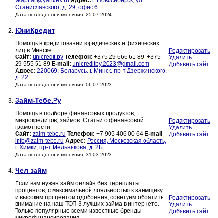
vkapitall@yandex.ru
Адрес:
г. Новосибирск, ул.
Станиславского, д. 29, офис 6
Дата последнего изменения: 25.07.2024
ЮниКредит
2.
Помощь в кредитовании юридических и физических
лиц в Минске.
Редактировать
Сайт:
unicredit.by
Телефон:
+375 29 666 61 89, +375
Удалить
29 555 51 89
E-mail:
unicreditby.2023@gmail.com
Добавить сайт
Адрес:
220069, Беларусь, г. Минск, пр-т Дзержинского,
д. 22
Дата последнего изменения: 06.07.2023
Займ-Тебе.Ру
3.
Помощь в подборе финансовых продуктов,
микрокредитов, займов. Статьи о финансовой
Редактировать
грамотности
Удалить
Сайт:
zaim-tebe.ru
Телефон:
+7 905 406 00 64
E-mail:
Добавить сайт
info@zaim-tebe.ru
Адрес:
Россия, Московская область,
г. Химки, пр-т Мельникова, д. 2Б
Дата последнего изменения: 31.03.2023
Чел займ
4.
Если вам нужен займ онлайн без переплаты
процентов, с максимальной лояльностью к заёмщику
и высоким процентом одобрения, советуем обратить
Редактировать
внимание на наш ТОП 3 лучших займа в интернете.
Удалить
Только популярные всеми известные бренды
Добавить сайт
микрофинансирования.