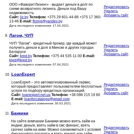
ООО «ФаворитЛизинг» - выдает деньги в долг по
Редактировать
схеме возвратного лизинга. Деньги под Вашу
Удалить
недвижимость
Добавить сайт
Сайт:
liz.by
Телефон:
+375 29 601-44-88 +375 17 360-
13-46
E-mail:
flizing@yandex.by
Дата последнего изменения: 17.04.2021
Лагом, ЧУП
9.
ЧУП "Лагом" - кредитный брокер, где каждый может
Редактировать
получить деньги в долг в Минске и других городах
Удалить
Беларуси.
Добавить сайт
Сайт:
kred.by
Телефон:
+375 44 535-11-00
E-mail:
kred@kred.by
Дата последнего изменения: 07.04.2021
LoanExpert
10.
LoanExpert – это автоматизированный сервис,
Редактировать
который предоставляет пользователям бесплатные
Удалить
услуги по подбору кредитных организаций.
Добавить сайт
Сайт:
loanexpert.net.ua
Телефон:
+38 098 215 19 60
E-mail:
loanforcatalogs@gmail.com
Дата последнего изменения: 30.03.2021
Банкики
11.
На сайте компании Банкики можно взять займ на
яндекс деньги, взять займ в смс финанс, взять
Редактировать
срочно займ на киви. Можно ознакомиться с условия
Удалить
финансового продукта и взять кредит или займ