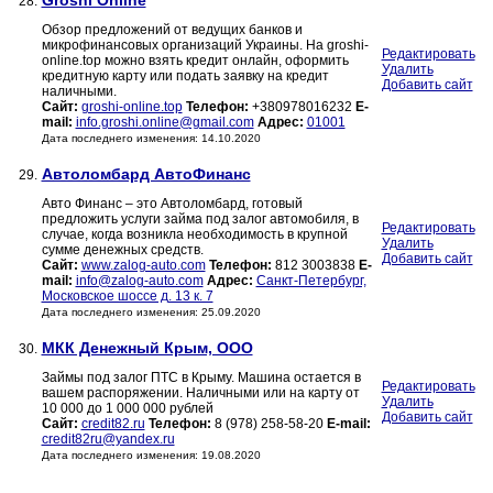
Groshi Online
28.
Обзор предложений от ведущих банков и
микрофинансовых организаций Украины. На groshi-
Редактировать
online.top можно взять кредит онлайн, оформить
Удалить
кредитную карту или подать заявку на кредит
Добавить сайт
наличными.
Сайт:
groshi-online.top
Телефон:
+380978016232
E-
mail:
info.groshi.online@gmail.com
Адрес:
01001
Дата последнего изменения: 14.10.2020
Автоломбард АвтоФинанс
29.
Авто Финанс – это Автоломбард, готовый
предложить услуги займа под залог автомобиля, в
Редактировать
случае, когда возникла необходимость в крупной
Удалить
сумме денежных средств.
Добавить сайт
Сайт:
www.zalog-auto.com
Телефон:
812 3003838
E-
mail:
info@zalog-auto.com
Адрес:
Санкт-Петербург,
Московское шоссе д. 13 к. 7
Дата последнего изменения: 25.09.2020
МКК Денежный Крым, ООО
30.
Займы под залог ПТС в Крыму. Машина остается в
Редактировать
вашем распоряжении. Наличными или на карту от
Удалить
10 000 до 1 000 000 рублей
Добавить сайт
Сайт:
credit82.ru
Телефон:
8 (978) 258-58-20
E-mail:
credit82ru@yandex.ru
Дата последнего изменения: 19.08.2020