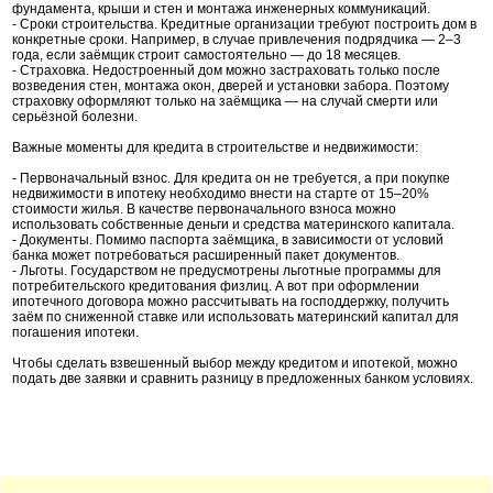
фундамента, крыши и стен и монтажа инженерных коммуникаций.
- Сроки строительства. Кредитные организации требуют построить дом в
конкретные сроки. Например, в случае привлечения подрядчика — 2–3
года, если заёмщик строит самостоятельно — до 18 месяцев.
- Страховка. Недостроенный дом можно застраховать только после
возведения стен, монтажа окон, дверей и установки забора. Поэтому
страховку оформляют только на заёмщика — на случай смерти или
серьёзной болезни.
Важные моменты для кредита в строительстве и недвижимости:
- Первоначальный взнос. Для кредита он не требуется, а при покупке
недвижимости в ипотеку необходимо внести на старте от 15–20%
стоимости жилья. В качестве первоначального взноса можно
использовать собственные деньги и средства материнского капитала.
- Документы. Помимо паспорта заёмщика, в зависимости от условий
банка может потребоваться расширенный пакет документов.
- Льготы. Государством не предусмотрены льготные программы для
потребительского кредитования физлиц. А вот при оформлении
ипотечного договора можно рассчитывать на господдержку, получить
заём по сниженной ставке или использовать материнский капитал для
погашения ипотеки.
Чтобы сделать взвешенный выбор между кредитом и ипотекой, можно
подать две заявки и сравнить разницу в предложенных банком условиях.