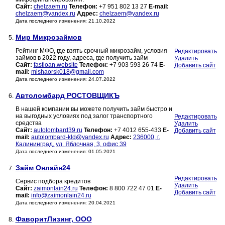
Сайт:
chelzaem.ru
Телефон:
+7 951 802 13 27
E-mail:
chelzaem@yandex.ru
Адрес:
chelzaem@yandex.ru
Дата последнего изменения: 21.10.2022
Мир Микрозаймов
5.
Рейтинг МФО, где взять срочный микрозайм, условия
Редактировать
займов в 2022 году, адреса, где получить займ
Удалить
Сайт:
fastloan.website
Телефон:
+7 903 593 26 74
E-
Добавить сайт
mail:
mishaorsk018@gmail.com
Дата последнего изменения: 24.07.2022
Автоломбард РОСТОВЩИКЪ
6.
В нашей компании вы можете получить займ быстро и
на выгодных условиях под залог транспортного
Редактировать
средства
Удалить
Сайт:
autolombard39.ru
Телефон:
+7 4012 655-433
E-
Добавить сайт
mail:
autolombard-kld@yandex.ru
Адрес:
236000, г.
Калининград, ул. Яблочная, 3, офис 39
Дата последнего изменения: 01.05.2021
Займ Онлайн24
7.
Редактировать
Сервис подбора кредитов
Удалить
Сайт:
zaimonlain24.ru
Телефон:
8 800 722 47 01
E-
Добавить сайт
mail:
info@zaimonlain24.ru
Дата последнего изменения: 20.04.2021
ФаворитЛизинг, ООО
8.