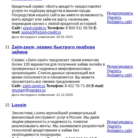
Кредитный сервис «Взять-кредит!» предоставляет
услуги по подборку кредитов в вашем городе.
Редактировать
Посредством нашего сайта вы имеете возможность
Удалить
взять кредит или займ на карту, наличными,
Добавить сайт
переводом срочно с любой кредитной историей.
Сайт:
vzayt-credit.ru
Телефон:
8 800 511 58 56
E-
mail:
support@vzayt-credit.ru
Дата последнего изменения: 20.01.2021
Zaim-zaym, сервис быстрого подбора
21.
займов
Сервис «Zaim-zaym» предлагает своим клиентам
более 100 вариантов для получения займа онлайн в
Редактировать
проверенных и надежных микрофинансовых
Удалить
организациях. Список данных организаций все
Добавить сайт
время пополняется и обновляется. Вы можете
просмотреть все свежие предложения
Сайт:
zaim-zaym.ru
Телефон:
8 422 70-71-88
E-mail:
gruzserj@yandex.ru
Дата последнего изменения: 21.12.2020
Lucoin
22.
Экосистема Luomu крупнейший универсальный
финансовый инструмент услуг в России. Мы даем
людям уверенность и надежность, помогая
Редактировать
реализовывать мечты. Мы занимаемся разработкой
Удалить
технологий кредитования и займа без
Добавить сайт
необходимости посредника.