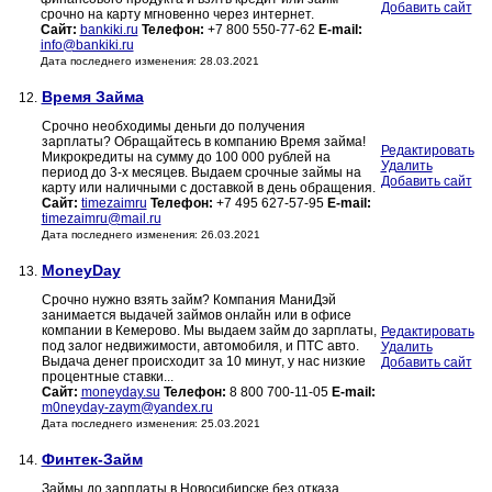
Добавить сайт
срочно на карту мгновенно через интернет.
Сайт:
bankiki.ru
Телефон:
+7 800 550-77-62
E-mail:
info@bankiki.ru
Дата последнего изменения: 28.03.2021
Время Займа
12.
Срочно необходимы деньги до получения
зарплаты? Обращайтесь в компанию Время займа!
Редактировать
Микрокредиты на сумму до 100 000 рублей на
Удалить
период до 3-х месяцев. Выдаем срочные займы на
Добавить сайт
карту или наличными с доставкой в день обращения.
Сайт:
timezaimru
Телефон:
+7 495 627-57-95
E-mail:
timezaimru@mail.ru
Дата последнего изменения: 26.03.2021
MoneyDay
13.
Срочно нужно взять займ? Компания МаниДэй
занимается выдачей займов онлайн или в офисе
компании в Кемерово. Мы выдаем займ до зарплаты,
Редактировать
под залог недвижимости, автомобиля, и ПТС авто.
Удалить
Выдача денег происходит за 10 минут, у нас низкие
Добавить сайт
процентные ставки...
Сайт:
moneyday.su
Телефон:
8 800 700-11-05
E-mail:
m0neyday-zaym@yandex.ru
Дата последнего изменения: 25.03.2021
Финтек-Займ
14.
Займы до зарплаты в Новосибирске без отказа.