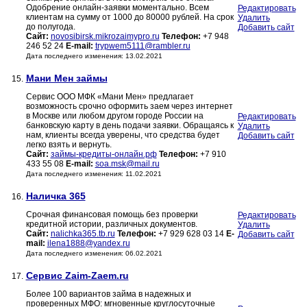
Одобрение онлайн-заявки моментально. Всем
Редактировать
клиентам на сумму от 1000 до 80000 рублей. На срок
Удалить
до полугода.
Добавить сайт
Сайт:
novosibirsk.mikrozaimypro.ru
Телефон:
+7 948
246 52 24
E-mail:
trypwem5111@rambler.ru
Дата последнего изменения: 13.02.2021
Мани Мен займы
15.
Сервис ООО МФК «Мани Мен» предлагает
возможность срочно оформить заем через интернет
в Москве или любом другом городе России на
Редактировать
банковскую карту в день подачи заявки. Обращаясь к
Удалить
нам, клиенты всегда уверены, что средства будет
Добавить сайт
легко взять и вернуть.
Сайт:
займы-кредиты-онлайн.рф
Телефон:
+7 910
433 55 08
E-mail:
soa.msk@mail.ru
Дата последнего изменения: 11.02.2021
Наличка 365
16.
Срочная финансовая помощь без проверки
Редактировать
кредитной истории, различных документов.
Удалить
Сайт:
nalichka365.tb.ru
Телефон:
+7 929 628 03 14
E-
Добавить сайт
mail:
ilena1888@yandex.ru
Дата последнего изменения: 06.02.2021
Сервис Zaim-Zaem.ru
17.
Более 100 вариантов займа в надежных и
проверенных МФО: мгновенные круглосуточные