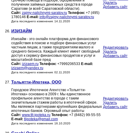
срочную помощь в подборе, оформлении и
Удалить
получении заёмных денежных средств в городе
Добавить сайт
Саратове (и всей Саратовской области).
Сайт:
zajmy-nalichnymi-saratov.ru
Телефон:
+7 (495)
1780146
E-mail:
info@zajmy-nalichnymi-saratov.ru
Дата последнего изменения: 14.11.2020
ИЗИЗАЙМ
26.
Изизайм - это онлайн платформа для финансового
содействия в поиске и подборе финансовых услуг
частным лицам, а также предприятиям малого и
Редактировать
среднего бизнеса. Каждый клиент имеет свободный
Удалить
доступ к сервису финансовых продуктов и услуг и
Добавить сайт
масштабной базе пред
Сайт:
izizaem.ru
Телефон:
+7999206533
E-mail:
izizaem@yandex.ru
Дата последнего изменения: 02.11.2020
Тольятти-Ипотека, ООО
27.
Городское Ипотечное Агентство «Тольятти-
Ипотека» основано в 2009 г. Мы единственное
профильное агентство в городе с таким
Редактировать
значительным стажем работы в ипотечной сфере.
Удалить
Мы являемся партнерами крупнейших федеральных
Добавить сайт
ипотечных банков. Огромный опыт работы
Сайт:
www.tlt-ipoteka.ru
Телефон:
+7 (8482) 99-55-55
E-mail:
tlipoteka@gmail.com
Дата последнего изменения: 16.10.2020