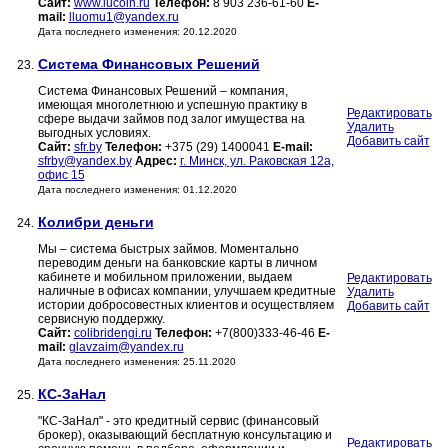
Сайт:
www.lucoin.ru
Телефон:
8 903 236-61-60
E-
mail:
lluomu1@yandex.ru
Дата последнего изменения: 20.12.2020
Система Финансовых Решений
23.
Система Финансовых Решений – компания,
имеющая многолетнюю и успешную практику в
Редактировать
сфере выдачи займов под залог имущества на
Удалить
выгодных условиях.
Добавить сайт
Сайт:
sfr.by
Телефон:
+375 (29) 1400041
E-mail:
sfrby@yandex.by
Адрес:
г. Минск, ул. Раковская 12а,
офис 15
Дата последнего изменения: 01.12.2020
Колибри деньги
24.
Мы – система быстрых займов. Моментально
переводим деньги на банковские карты в личном
кабинете и мобильном приложении, выдаем
Редактировать
наличные в офисах компании, улучшаем кредитные
Удалить
истории добросовестных клиентов и осуществляем
Добавить сайт
сервисную поддержку.
Сайт:
colibridengi.ru
Телефон:
+7(800)333-46-46
E-
mail:
glavzaim@yandex.ru
Дата последнего изменения: 25.11.2020
КС-ЗаНал
25.
"КС-ЗаНал" - это кредитный сервис (финансовый
брокер), оказывающий бесплатную консультацию и
Редактировать