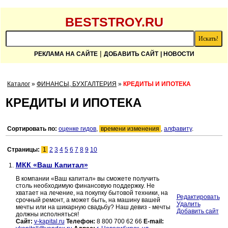
BESTSTROY.RU
|
РЕКЛАМА НА САЙТЕ
ДОБАВИТЬ САЙТ
| НОВОСТИ
Каталог
»
ФИНАНСЫ, БУХГАЛТЕРИЯ
»
КРЕДИТЫ И ИПОТЕКА
КРЕДИТЫ И ИПОТЕКА
Сортировать по:
оценке гидов
,
времени изменения
,
алфавиту
.
Страницы:
1
2
3
4
5
6
7
8
9
10
МКК «Ваш Капитал»
1.
В компании «Ваш капитал» вы сможете получить
столь необходимую финансовую поддержку. Не
хватает на лечение, на покупку бытовой техники, на
Редактировать
срочный ремонт, а может быть, на машину вашей
Удалить
мечты или на шикарную свадьбу? Наш девиз - мечты
Добавить сайт
должны исполняться!
Сайт:
v-kapital.ru
Телефон:
8 800 700 62 66
E-mail: