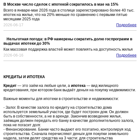
В Москве число сделок с ипотекой сократилось в мае на 15%
Всего в январе-мае 2026 года в столице зарегистрировано более 40 тыс.
ипотек на жилье, что на 20% меньше по сравнению с первыми пятью
месяцами 2025 года
2026-06-17
Подробнее
Нельготная погода: в РФ намерены сократить долю госпрограмм в
выдачах ипотеки до 30%
Как массовая поддержка властей может повлиять на доступность жилья
2026-06-16
Подробнее
КРЕДИТЫ И ИПОТЕКА
Кредит
— это заём на любые цели, а
ипотека
— вид жилищного
кредитования, при котором банк выдаёт деньги на покупку недвижимости.
Важные моменты для ипотеки в строительстве и недвижимости:
- Залог. В качестве залога по кредиту на строительство дома
используется земельный участок, где будет построен дом. Он должен
быть в собственности, а не в аренде. Закончив возведение жилья,
заёмщик должен передать его банку в качестве дополнительного залога,
пока не погасит долг.
- Финансирование. Банки часто выдают его поэтапно, контролируя ход
строительства. Сначала перечисляют деньги для покупки земельного
надела, затем делят средства на 3 части: для строительства