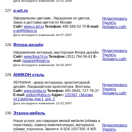
Дата последнего изменения: 15.02.2008
o-art.ru
227.
Оформление цветами , Украшение из цветов ,
Редактировать
Заказ и доставка цветов по Москве
Удалить
Сайт:
www.o-art.ru
Телефон:
495 589-52-70
E-mail:
Добавить сайт
o-art@inbox.ru
Дата последнего изменения: 04.07.2007
Флора-дизайн
228.
Редактировать
Оформление интерьер, мастерская Флора-дизайн.
Удалить
Сайт:
www.flora74.ru
Телефон:
(351) 794-58-61
E-
Добавить сайт
mail:
nasariel@mail.ru
Дата последнего изменения: 30.03.2007
АНИКОН стиль
229.
ЛЕПНИНА - декор интерьера, архитектурный
Редактировать
дизайн. Ландшафтная архитектура. Фонтаны.
Удалить
Сайт:
www.ionika.ru
Телефон:
491-0645, 727-76-37
Добавить сайт
E-mail:
anikon@aha.ru
Адрес:
125362, г.Москва,
ул.Свободы дом 1, кор. 2
Дата последнего изменения: 15.02.2007
Эталон-мебель
230.
Наши услуги: реставрация мягкой мебели (обивка и
перетяжка); замена комплектующих, материала
Редактировать
обивки, поролона; Звоните: 8-926-1057300; 8 905
Удалить