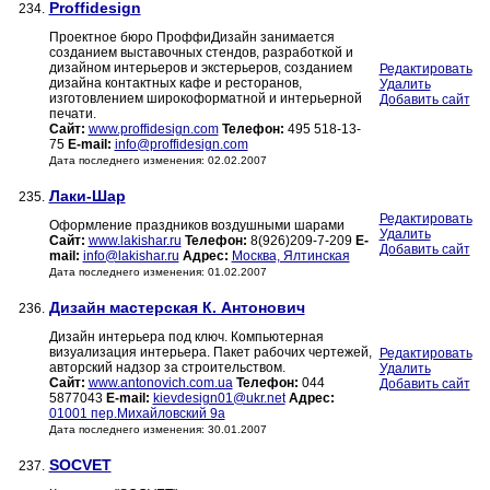
Proffidesign
234.
Проектное бюро ПроффиДизайн занимается
созданием выставочных стендов, разработкой и
дизайном интерьеров и экстерьеров, созданием
Редактировать
дизайна контактных кафе и ресторанов,
Удалить
изготовлением широкоформатной и интерьерной
Добавить сайт
печати.
Сайт:
www.proffidesign.com
Телефон:
495 518-13-
75
E-mail:
info@proffidesign.com
Дата последнего изменения: 02.02.2007
Лаки-Шар
235.
Редактировать
Оформление праздников воздушными шарами
Удалить
Сайт:
www.lakishar.ru
Телефон:
8(926)209-7-209
E-
Добавить сайт
mail:
info@lakishar.ru
Адрес:
Москва, Ялтинская
Дата последнего изменения: 01.02.2007
Дизайн мастерская К. Антонович
236.
Дизайн интерьера под ключ. Компьютерная
визуализация интерьера. Пакет рабочих чертежей,
Редактировать
авторский надзор за строительством.
Удалить
Сайт:
www.antonovich.com.ua
Телефон:
044
Добавить сайт
5877043
E-mail:
kievdesign01@ukr.net
Адрес:
01001 пер.Михайловский 9а
Дата последнего изменения: 30.01.2007
SOCVET
237.