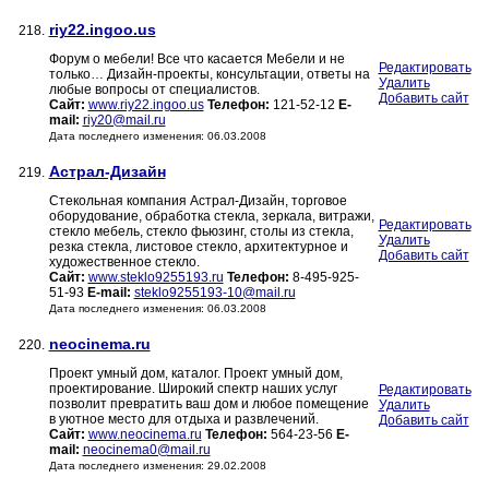
riy22.ingoo.us
218.
Форум о мебели! Все что касается Мебели и не
Редактировать
только… Дизайн-проекты, консультации, ответы на
Удалить
любые вопросы от специалистов.
Добавить сайт
Сайт:
www.riy22.ingoo.us
Телефон:
121-52-12
E-
mail:
riy20@mail.ru
Дата последнего изменения: 06.03.2008
Астрал-Дизайн
219.
Стекольная компания Астрал-Дизайн, торговое
оборудование, обработка стекла, зеркала, витражи,
Редактировать
стекло мебель, стекло фьюзинг, столы из стекла,
Удалить
резка стекла, листовое стекло, архитектурное и
Добавить сайт
художественное стекло.
Сайт:
www.steklo9255193.ru
Телефон:
8-495-925-
51-93
E-mail:
steklo9255193-10@mail.ru
Дата последнего изменения: 06.03.2008
neocinema.ru
220.
Проект умный дом, каталог. Проект умный дом,
проектирование. Широкий спектр наших услуг
Редактировать
позволит превратить ваш дом и любое помещение
Удалить
в уютное место для отдыха и развлечений.
Добавить сайт
Сайт:
www.neocinema.ru
Телефон:
564-23-56
E-
mail:
neocinema0@mail.ru
Дата последнего изменения: 29.02.2008