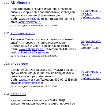
AD-kiistudio
221.
Проектирование входов, изменение фасадов,
Редактировать
дизайн интерьеров, проектирование коттеджей,
Удалить
подготовка проектной документации.
Добавить сайт
Сайт:
www.ad-kiistudio.ru
Телефон:
455-15-45
E-
mail:
kochnovii@mail.ru
Дата последнего изменения: 29.02.2008
antiquestyle.ru
222.
Античный Стиль - это эксклюзивный и элитный
Редактировать
дизайн интерьера из натурального камня.
Удалить
Состаренный камень; Гравировка по камню.
Добавить сайт
Сайт:
www.antiquestyle.ru
Телефон:
974-00-69
E-
mail:
antiquestyle@yandex.ru
Дата последнего изменения: 29.02.2008
anvos.com
223.
Студия Anvos Design оказывает услуги в области
Редактировать
промышленного дизайна. Мы не придумываем
Удалить
дизайн - мы его разрабатываем.
Добавить сайт
Сайт:
www.anvos.com
Телефон:
500-07-11
E-mail:
anvosdesign@gmail.com
Дата последнего изменения: 21.02.2008
ostech.ru
224.
Художественная мастерская МАНСАРДА
выполняет классические витражи от проекта до