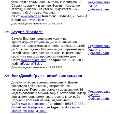
установки в традиционных техниках: "Тиффани",
Редактировать
Сборка на латуни и свинце, Фьюзинг (спекание
Удалить
стекла), Живопись на стекле, Художественный
Добавить сайт
пескоструй. А так же: Мозаика
Сайт:
www.ostech.ru
Телефон:
380-62-12, 967-44-34
E-mail:
sergey@ostech.ru
Дата последнего изменения: 20.02.2008
Студия "Enerlore"
225.
Студия Enerlore предлагает услуги по
архитектурной визуализации и 3D анимации
объектов недвижимости: от небольших коттеджей
Редактировать
до больших зданий. Визуализация и презентация
Удалить
любой сложности, любого обьема. В кратчайшие
Добавить сайт
сроки и на высоком профессиональном уров
Сайт:
www.enerlore.com
Телефон:
921 6135930
E-
mail:
artfactory@list.ru
Дата последнего изменения: 19.02.2008
ЭлитДизайнГрупп - дизайн интерьеров
226.
Дизайн интерьера жилых помещений. Дизайн
интерьера для бизнеса. Декорирование
интерьеров. Перепланировка и согласование. 3d
Редактировать
моделирование и визуализация. Авторский надзор
Удалить
при выполнении ремонтно-строительных работ.
Добавить сайт
Подбор и поставки мебели, отделочных
Сайт:
www.edg-design.ru
Телефон:
(495) 517-3321
E-mail:
info@edg-design.ru
Адрес:
г. Москва, ул.
Малая Тульская, д. 16/20