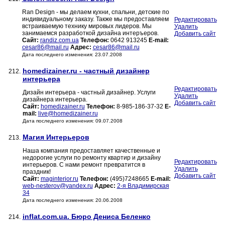
Ran Design - мы делаем кухни, спальни, детские по
индивидуальному заказу. Также мы предоставляем
Редактировать
встраиваемую технику мировых лидеров. Мы
Удалить
занимаемся разработкой дизайна интеръеров.
Добавить сайт
Сайт:
randiz.com.ua
Телефон:
0642 913245
E-mail:
cesar86@mail.ru
Адрес:
cesar86@mail.ru
Дата последнего изменения: 23.07.2008
homedizainer.ru - частный дизайнер
212.
интерьера
Редактировать
Дизайн интерьера - частный дизайнер. Услуги
Удалить
дизайнера интерьера.
Добавить сайт
Сайт:
homedizainer.ru
Телефон:
8-985-186-37-32
E-
mail:
live@homedizainer.ru
Дата последнего изменения: 09.07.2008
Магия Интерьеров
213.
Наша компания предоставляет качественные и
недорогие услуги по ремонту квартир и дизайну
Редактировать
интерьеров. С нами ремонт превратится в
Удалить
праздник!
Добавить сайт
Сайт:
maginterior.ru
Телефон:
(495)7248665
E-mail:
web-nesterov@yandex.ru
Адрес:
2-я Владимирская
34
Дата последнего изменения: 20.06.2008
inflat.com.ua. Бюро Дениса Беленко
214.