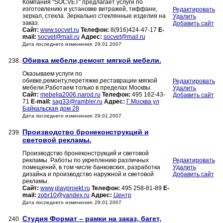
Компания "SOCVET" предлагает услуги по
изготовлению и установке витражей, тиффани,
Редактировать
зеркал, стекла. Зеркально стеклянные изделия на
Удалить
заказ.
Добавить сайт
Сайт:
www.socvet.ru
Телефон:
8(916)424-47-17
E-
mail:
socvet@mail.ru
Адрес:
socvet@mail.ru
Дата последнего изменения: 29.01.2007
Обивка мебели,ремонт мягкой мебели.
238.
Оказываем услуги по
обивке,ремонту,перетяжке,реставрации мягкой
Редактировать
мебели.Работаем только в пределах Москвы.
Удалить
Сайт:
mebelia2006.narod.ru
Телефон:
495 162-43-
Добавить сайт
71
E-mail:
sag33@rambler.ru
Адрес:
Г.Москва ул
Байкальская дом 28
Дата последнего изменения: 29.01.2007
Производство бронеконструкций и
239.
световой рекламы.
Производство бронеконструкций и световой
рекламы. Работы по укреплению различных
Редактировать
помещений, в том числе банковских, разработка
Удалить
дизайна и производство наружной и световой
Добавить сайт
рекламы.
Сайт:
www.glavproekt.ru
Телефон:
495 258-81-89
E-
mail:
zobr10@yandex.ru
Адрес:
Центр
Дата последнего изменения: 29.01.2007
Студия Формат – рамки на заказ, багет,
240.