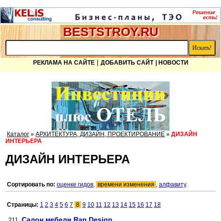
BESTSTROY.RU
|
РЕКЛАМА НА САЙТЕ
ДОБАВИТЬ САЙТ
| НОВОСТИ
Каталог
»
АРХИТЕКТУРА, ДИЗАЙН, ПРОЕКТИРОВАНИЕ
»
ДИЗАЙН
ИНТЕРЬЕРА
ДИЗАЙН ИНТЕРЬЕРА
Сортировать по:
оценке гидов
,
времени изменения
,
алфавиту
.
Страницы:
1
2
3
4
5
6
7
8
9
10
11
12
13
14
15
16
17
18
Салон мебели Ran Design
211.