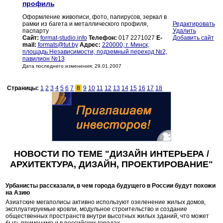
профиль
Оформление живописи, фото, папирусов, зеркал в
рамки из багета и металлического профиля,
Редактировать
паспарту
Удалить
Сайт:
format-studio.info
Телефон:
017 2271027
E-
Добавить сайт
mail:
formats@tut.by
Адрес:
220000, г. Минск,
площадь Независимости, подземный переход №2,
павилион №13
Дата последнего изменения: 29.01.2007
Страницы:
1
2
3
4
5
6
7
8
9
10
11
12
13
14
15
16
17
18
НОВОСТИ ПО ТЕМЕ "ДИЗАЙН ИНТЕРЬЕРА /
АРХИТЕКТУРА, ДИЗАЙН, ПРОЕКТИРОВАНИЕ"
Урбанисты рассказали, в чем города будущего в России будут похожи
на Азию
Азиатские мегаполисы активно используют озеленение жилых домов,
эксплуатируемые кровли, модульное строительство и создание
общественных пространств внутри высотных жилых зданий, что может