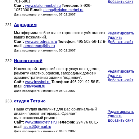
761-5861
Добавить сайт
Сайт:
www.etalon-mebel.ru
Телефон:
8-926-
1057300
E-mail:
elena@etalon-mebel.ru
Дата последнего изменения: 07.02.2007
Аэродрим
231.
Мы оформим любое выше торжество с учётом всех
Редактировать
ваших пожеланий.
Удалить
Сайт:
www.aerodream.ru
Телефон:
495 502-56-12
E-
Добавить сайт
mail:
aerodream@list.ru
Дата последнего изменения: 05.02.2007
Инвестстрой
232.
Инвестстрой - широкий спектр услуг по отделке,
Редактировать
ремонту квартир, офисов, загородных домов и
Удалить
административных зданий "под ключ".
Добавить сайт
Сайт:
www.invstroi.ru
Телефон:
495 221-92-58
E-
mail:
grm@belti.ru
Дата последнего изменения: 05.02.2007
студия Тетрис
233.
Наша студия выполнит для Вас оригинальный
Редактировать
дизайн проект интерьера. Сделает
Удалить
высококлассный ремонт.
Добавить сайт
Сайт:
www.studiotetris.ru
Телефон:
294 76 00
E-
mail:
tetris63@mail.ru
Дата последнего изменения: 04.02.2007