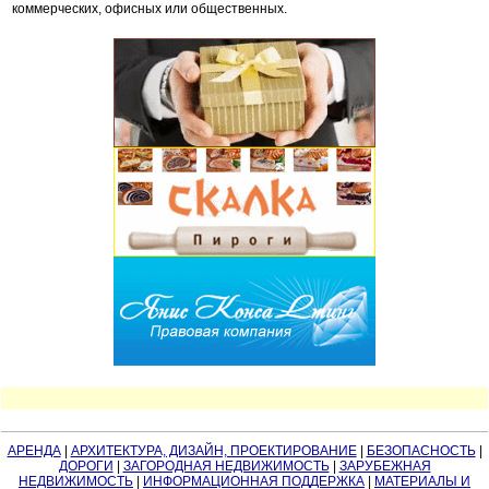
коммерческих, офисных или общественных.
АРЕНДА
|
АРХИТЕКТУРА, ДИЗАЙН, ПРОЕКТИРОВАНИЕ
|
БЕЗОПАСНОСТЬ
|
ДОРОГИ
|
ЗАГОРОДНАЯ НЕДВИЖИМОСТЬ
|
ЗАРУБЕЖНАЯ
НЕДВИЖИМОСТЬ
|
ИНФОРМАЦИОННАЯ ПОДДЕРЖКА
|
МАТЕРИАЛЫ И