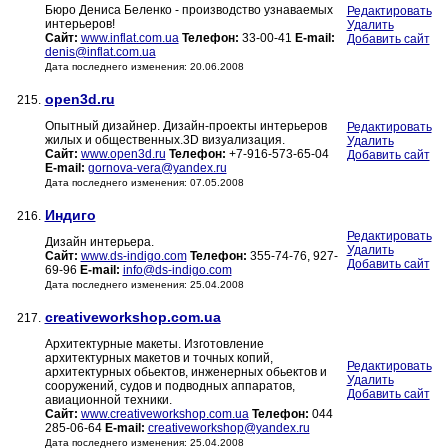
Бюро Дениса Беленко - производство узнаваемых
Редактировать
интерьеров!
Удалить
Сайт:
www.inflat.com.ua
Телефон:
33-00-41
E-mail:
Добавить сайт
denis@inflat.com.ua
Дата последнего изменения: 20.06.2008
open3d.ru
215.
Опытный дизайнер. Дизайн-проекты интерьеров
Редактировать
жилых и общественных.3D визуализация.
Удалить
Сайт:
www.open3d.ru
Телефон:
+7-916-573-65-04
Добавить сайт
E-mail:
gornova-vera@yandex.ru
Дата последнего изменения: 07.05.2008
Индиго
216.
Редактировать
Дизайн интерьера.
Удалить
Сайт:
www.ds-indigo.com
Телефон:
355-74-76, 927-
Добавить сайт
69-96
E-mail:
info@ds-indigo.com
Дата последнего изменения: 25.04.2008
creativeworkshop.com.ua
217.
Архитектурные макеты. Изготовление
архитектурных макетов и точных копий,
Редактировать
архитектурных обьектов, инженерных обьектов и
Удалить
сооружений, судов и подводных аппаратов,
Добавить сайт
авиационной техники.
Сайт:
www.creativeworkshop.com.ua
Телефон:
044
285-06-64
E-mail:
creativeworkshop@yandex.ru
Дата последнего изменения: 25.04.2008