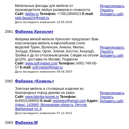
Мебельные фасады для мебели от
Редактировать
производителя любых размеров и сложности.
Удалить
Сайт:
fabfas.ru
Телефон:
+73912856023
E-mail:
Добавить сайт
sale.fasad24@mail.ru
Дата последнего изменения: 13.05.2019
Фабрика Хризолит
2081.
Фабрика мягкой мебели Хризолит предлагает Вам
классическую мебель в европейском стиле
моделей Турин, Валенсия, Анкона, Милан,
Редактировать
Эллада, Юлиан, Орли, Элегия, Бостон, Конрад5,
Удалить
Тройка и др.по отпускным ценам. Скидки на объем
Добавить сайт
до10%, доставка по Москве, Подмоско
Сайт:
www.soft-mebel.com
Телефон:
(495) 749-00-
57
E-mail:
soft-mebel@mail.ru
Дата последнего изменения: 09.04.2007
Фабрика «Комель»
2082.
Элитная мебель и столярные изделия из
благородных пород дерева на заказ.
Редактировать
Сайт:
www.fabrika-komel.ru
Телефон:
Удалить
8(495)5288650
E-mail:
resheles@gmail.com
Адрес:
Добавить сайт
Адрес: 143960, Московская область, Реутов,
Фабричная ул. 6
Дата последнего изменения: 07.12.2012
Фабрика-М
2083.