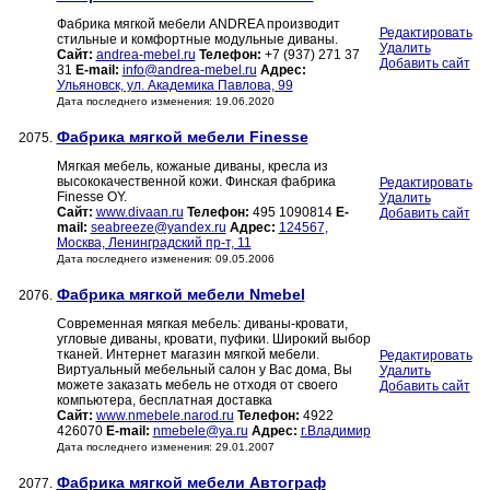
Фабрика мягкой мебели ANDREA производит
Редактировать
стильные и комфортные модульные диваны.
Удалить
Сайт:
andrea-mebel.ru
Телефон:
+7 (937) 271 37
Добавить сайт
31
E-mail:
info@andrea-mebel.ru
Адрес:
Ульяновск, ул. Академика Павлова, 99
Дата последнего изменения: 19.06.2020
Фабрика мягкой мебели Finesse
2075.
Мягкая мебель, кожаные диваны, кресла из
высококачественной кожи. Финская фабрика
Редактировать
Finesse OY.
Удалить
Сайт:
www.divaan.ru
Телефон:
495 1090814
E-
Добавить сайт
mail:
seabreeze@yandex.ru
Адрес:
124567,
Москва, Ленинградский пр-т, 11
Дата последнего изменения: 09.05.2006
Фабрика мягкой мебели Nmebel
2076.
Современная мягкая мебель: диваны-кровати,
угловые диваны, кровати, пуфики. Широкий выбор
тканей. Интернет магазин мягкой мебели.
Редактировать
Виртуальный мебельный салон у Вас дома, Вы
Удалить
можете заказать мебель не отходя от своего
Добавить сайт
компьютера, бесплатная доставка
Сайт:
www.nmebele.narod.ru
Телефон:
4922
426070
E-mail:
nmebele@ya.ru
Адрес:
г.Владимир
Дата последнего изменения: 29.01.2007
Фабрика мягкой мебели Автограф
2077.