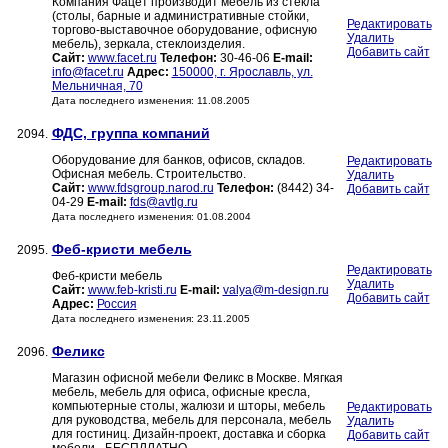
Компания Фацет производит мебель из стекла
(столы, барные и административные стойки,
Редактировать
торгово-выставочное оборудование, офисную
Удалить
мебель), зеркала, стеклоизделия.
Добавить сайт
Сайт:
www.facet.ru
Телефон:
30-46-06
E-mail:
info@facet.ru
Адрес:
150000, г. Ярославль, ул.
Мельничная, 70
Дата последнего изменения: 11.08.2005
ФДС, группа компаний
2094.
Оборудование для банков, офисов, складов.
Редактировать
Офисная мебель. Строительство.
Удалить
Сайт:
www.fdsgroup.narod.ru
Телефон:
(8442) 34-
Добавить сайт
04-29
E-mail:
fds@avtlg.ru
Дата последнего изменения: 01.08.2004
Феб-кристи мебель
2095.
Редактировать
Феб-кристи мебель
Удалить
Сайт:
www.feb-kristi.ru
E-mail:
valya@m-design.ru
Добавить сайт
Адрес:
Россия
Дата последнего изменения: 23.11.2005
Феликс
2096.
Магазин офисной мебели Феликс в Москве. Мягкая
мебель, мебель для офиса, офисные кресла,
компьютерные столы, жалюзи и шторы, мебель
Редактировать
для руководства, мебель для персонала, мебель
Удалить
для гостиниц. Дизайн-проект, доставка и сборка
Добавить сайт