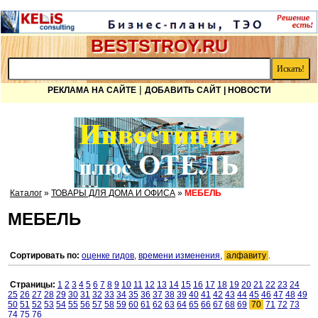
BESTSTROY.RU
|
РЕКЛАМА НА САЙТЕ
ДОБАВИТЬ САЙТ
| НОВОСТИ
Каталог
»
ТОВАРЫ ДЛЯ ДОМА И ОФИСА
»
МЕБЕЛЬ
МЕБЕЛЬ
Сортировать по:
оценке гидов
,
времени изменения
,
алфавиту
.
Страницы:
1
2
3
4
5
6
7
8
9
10
11
12
13
14
15
16
17
18
19
20
21
22
23
24
25
26
27
28
29
30
31
32
33
34
35
36
37
38
39
40
41
42
43
44
45
46
47
48
49
50
51
52
53
54
55
56
57
58
59
60
61
62
63
64
65
66
67
68
69
70
71
72
73
74
75
76