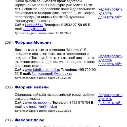
Наша фирма занимается производством
корпусной мебели в Оренбурге уже более 11-ти
лет. Основное направление нашей деятельности-
Редактировать
производство шкафов-купе , встроенных шкафов,
Удалить
перегородок, откидных кроватей, кухонных
Добавить сайт
гарнитуров, прихожих...
Сайт:
fabrika56.ru
Телефон:
8 3532 27-58-85
E-
mail:
a-ney@mail.ru
Дата последнего изменения: 13.04.2021
Фабрика-Монолит
2084.
Диваны выкатные от компании "Монолит". В
наличии и под заказ изготовим качественно и
Редактировать
недорого. Такая мебель как выкатной диван - это
Удалить
отличное решения для получения недостающего
Добавить сайт
спального места.
Сайт:
www.fabrika-monolit.ru
Телефон:
495 720-90-
52
E-mail:
fabrikamonolit@yandex.ru
Дата последнего изменения: 25.11.2015
Фабрики мебели
2085.
Официальный сайт всероссийской марки мебели
Редактировать
высшего класса
Удалить
Сайт:
www.ds-mebel.ru
Телефон:
8422 975754
E-
Добавить сайт
mail:
e.efimochkin@m-st.ru
Дата последнего изменения: 23.10.2005
Фаворит плюс
2086.