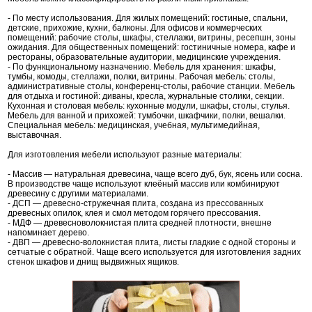
- По месту использования. Для жилых помещений: гостиные, спальни,
детские, прихожие, кухни, балконы. Для офисов и коммерческих
помещений: рабочие столы, шкафы, стеллажи, витрины, ресепшн, зоны
ожидания. Для общественных помещений: гостиничные номера, кафе и
рестораны, образовательные аудитории, медицинские учреждения.
- По функциональному назначению. Мебель для хранения: шкафы,
тумбы, комоды, стеллажи, полки, витрины. Рабочая мебель: столы,
административные столы, конференц-столы, рабочие станции. Мебель
для отдыха и гостиной: диваны, кресла, журнальные столики, секции.
Кухонная и столовая мебель: кухонные модули, шкафы, столы, стулья.
Мебель для ванной и прихожей: тумбочки, шкафчики, полки, вешалки.
Специальная мебель: медицинская, учебная, мультимедийная,
выставочная.
Для изготовления мебели используют разные материалы:
- Массив — натуральная древесина, чаще всего дуб, бук, ясень или сосна.
В производстве чаще используют клеёный массив или комбинируют
древесину с другими материалами.
- ДСП — древесно-стружечная плита, создана из прессованных
древесных опилок, клея и смол методом горячего прессования.
- МДФ — древесноволокнистая плита средней плотности, внешне
напоминает дерево.
- ДВП — древесно-волокнистая плита, листы гладкие с одной стороны и
сетчатые с обратной. Чаще всего используется для изготовления задних
стенок шкафов и днищ выдвижных ящиков.