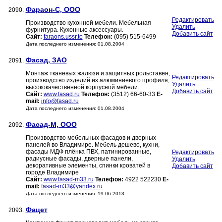
Фараон-С, ООО
2090.
Редактировать
Производство кухонной мебели. Мебельная
Удалить
фурнитура. Кухонные аксессуары.
Добавить сайт
Сайт:
faraons.ussr.to
Телефон:
(095) 515-6499
Дата последнего изменения: 01.08.2004
Фасад, ЗАО
2091.
Монтаж тканевых жалюзи и защитных рольставен,
Редактировать
производство изделий из алюминиевого профиля,
Удалить
высококачественной корпусной мебели.
Добавить сайт
Сайт:
www.fasad.ru
Телефон:
(3512) 66-60-33
E-
mail:
info@fasad.ru
Дата последнего изменения: 01.08.2004
Фасад-М, ООО
2092.
Производство мебельных фасадов и дверных
панелей во Владимире. Мебель дешево, кухни,
фасады МДФ плёнка ПВХ, патинированные,
Редактировать
радиусные фасады, дверные панели,
Удалить
декоративные элементы, спинки кроватей в
Добавить сайт
городе Владимире
Сайт:
www.fasad-m33.ru
Телефон:
4922 522230
E-
mail:
fasad-m33@yandex.ru
Дата последнего изменения: 19.06.2013
Фацет
2093.