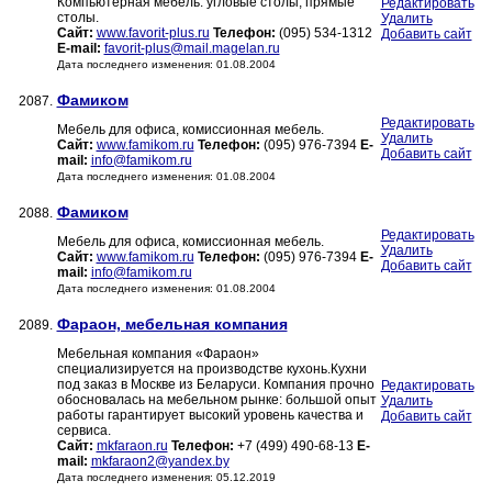
Компьютерная мебель: угловые столы, прямые
Редактировать
столы.
Удалить
Сайт:
www.favorit-plus.ru
Телефон:
(095) 534-1312
Добавить сайт
E-mail:
favorit-plus@mail.magelan.ru
Дата последнего изменения: 01.08.2004
Фамиком
2087.
Редактировать
Мебель для офиса, комиссионная мебель.
Удалить
Сайт:
www.famikom.ru
Телефон:
(095) 976-7394
E-
Добавить сайт
mail:
info@famikom.ru
Дата последнего изменения: 01.08.2004
Фамиком
2088.
Редактировать
Мебель для офиса, комиссионная мебель.
Удалить
Сайт:
www.famikom.ru
Телефон:
(095) 976-7394
E-
Добавить сайт
mail:
info@famikom.ru
Дата последнего изменения: 01.08.2004
Фараон, мебельная компания
2089.
Мебельная компания «Фараон»
специализируется на производстве кухонь.Кухни
под заказ в Москве из Беларуси. Компания прочно
Редактировать
обосновалась на мебельном рынке: большой опыт
Удалить
работы гарантирует высокий уровень качества и
Добавить сайт
сервиса.
Сайт:
mkfaraon.ru
Телефон:
+7 (499) 490-68-13
E-
mail:
mkfaraon2@yandex.by
Дата последнего изменения: 05.12.2019