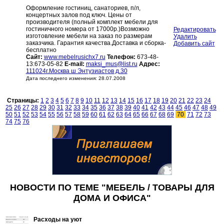
Оформление гостиниц, санаториев, п/л,
концертных залов под ключ. Цены от
производителя (полный комплект мебели для
гостиничного номера от 17000р.)Возможно
Редактировать
изготовление мебели на заказ по размерам
Удалить
заказчика. Гарантия качества.Доставка и сборка-
Добавить сайт
бесплатно
Сайт:
www.mebelrusichх7.ru
Телефон:
673-48-
13:673-05-82
E-mail:
maksi_mus@list.ru
Адрес:
111024г.Москва ш Энтузиастов д.30
Дата последнего изменения: 28.07.2008
Страницы:
1
2
3
4
5
6
7
8
9
10
11
12
13
14
15
16
17
18
19
20
21
22
23
24
25
26
27
28
29
30
31
32
33
34
35
36
37
38
39
40
41
42
43
44
45
46
47
48
49
50
51
52
53
54
55
56
57
58
59
60
61
62
63
64
65
66
67
68
69
70
71
72
73
74
75
76
НОВОСТИ ПО ТЕМЕ "МЕБЕЛЬ / ТОВАРЫ ДЛЯ
ДОМА И ОФИСА"
Расходы на уют