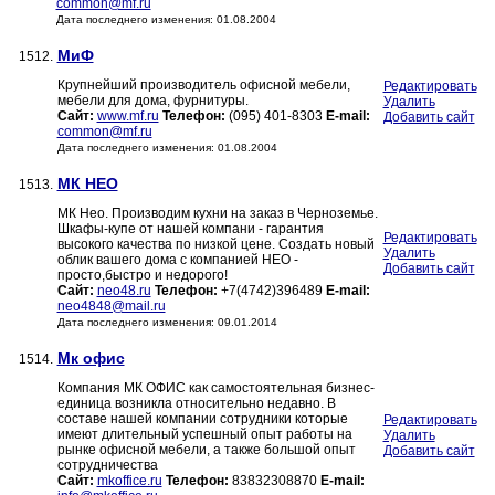
common@mf.ru
Дата последнего изменения: 01.08.2004
МиФ
1512.
Крупнейший производитель офисной мебели,
Редактировать
мебели для дома, фурнитуры.
Удалить
Сайт:
www.mf.ru
Телефон:
(095) 401-8303
E-mail:
Добавить сайт
common@mf.ru
Дата последнего изменения: 01.08.2004
МК НЕО
1513.
МК Нео. Производим кухни на заказ в Черноземье.
Шкафы-купе от нашей компани - гарантия
Редактировать
высокого качества по низкой цене. Создать новый
Удалить
облик вашего дома с компанией НЕО -
Добавить сайт
просто,быстро и недорого!
Сайт:
neo48.ru
Телефон:
+7(4742)396489
E-mail:
neo4848@mail.ru
Дата последнего изменения: 09.01.2014
Мк офис
1514.
Компания МК ОФИС как самостоятельная бизнес-
единица возникла относительно недавно. В
составе нашей компании сотрудники которые
Редактировать
имеют длительный успешный опыт работы на
Удалить
рынке офисной мебели, а также большой опыт
Добавить сайт
сотрудничества
Сайт:
mkoffice.ru
Телефон:
83832308870
E-mail: