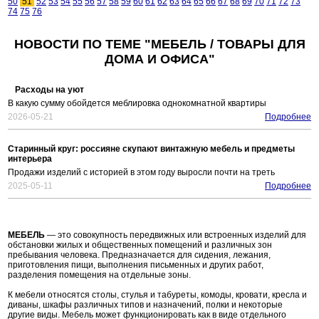
50
51
52
53
54
55
56
57
58
59
60
61
62
63
64
65
66
67
68
69
70
71
72
73
74
75
76
НОВОСТИ ПО ТЕМЕ "МЕБЕЛЬ / ТОВАРЫ ДЛЯ
ДОМА И ОФИСА"
Расходы на уют
В какую сумму обойдется меблировка однокомнатной квартиры
2026-05-21
Подробнее
Старинный круг: россияне скупают винтажную мебель и предметы
интерьера
Продажи изделий с историей в этом году выросли почти на треть
2025-05-11
Подробнее
МЕБЕЛЬ
— это совокупность передвижных или встроенных изделий для
обстановки жилых и общественных помещений и различных зон
пребывания человека. Предназначается для сидения, лежания,
приготовления пищи, выполнения письменных и других работ,
разделения помещения на отдельные зоны.
К мебели относятся столы, стулья и табуреты, комоды, кровати, кресла и
диваны, шкафы различных типов и назначений, полки и некоторые
другие виды. Мебель может функционировать как в виде отдельного