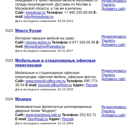
МнеДиван.Ру: качественная мебель напрямую со
Редактировать
склада производителя. Доставка по Москве и
Удалить
Московской области, а так же в регионы.
Добавить сайт
Сайт:
mnedivan.ru
Телефон:
+7 495 235-00-60
E-
mail:
info@mnedivan.ru
Дата последнего изменения: 03.03.2021
Много Кухни
1522.
Редактировать
Интернет магазин мебели на заказ
Удалить
Сайт:
mnogo-kuhni.ru
Телефон:
8 977 330 05 06
E-
Добавить сайт
mail:
MnogoKuhny@yandex.ru
Дата последнего изменения: 30.11.2017
Мобильные и стационарные офисные
1523.
перегородки
Редактировать
Мобильные и стационарные офисные
Удалить
перегородки, офисная мебель, офисные кресла.
Добавить сайт
Сайт:
www.monolit-office.nm.ru
Телефон:
095 773-
30-54
E-mail:
monolit-office@nm.ru
Адрес:
Россия
Дата последнего изменения: 20.10.2005
Модерн
1524.
Межкомнатные филенчатые шпонированные
Редактировать
дверные блоки "Модерн"
Удалить
Сайт:
www.grantneva.spb.ru
Телефон:
252-63-71
Добавить сайт
E-mail:
5ev@mail.ru
Адрес:
Россия
Дата последнего изменения: 22.12.2004