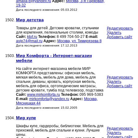
amalia-b@yandex.ru
Адрес:
Москва, 3-я Парковая,
19-32
Дата последнего изменения: 05.03.2012
Мир детства
1502.
Товары для детей. Детские кроватки, стульчики
Редактировать
для кормления, пеленальные столики, комоды
Удалить
Сайт:
ktof.ru
Телефон:
8 499 704-50-27
E-mail:
Добавить сайт
avip74@mail.ru
Адрес:
Москва, ул. Тимирязева 8
Дата последнего изменения: 17.12.2013
Мир Комфорта - Интернет-магазин
1503.
мебели
На сайте интернет-магазина мебели МИР
КОМФОРТА представлены: офисная мебель,
мягкая мебель, мебель для дома, мебель для
Редактировать
спальни, диваны, кровать, корпусная мебель,
Удалить
мебель для офиса, ортопедические матрасы,
Добавить сайт
детские кровати, тумба под телевизор, подставка
Сайт:
www.mirkomforta.ru
Телефон:
095 969-5383
E-mail:
mirkomforta@yandex.ru
Адрес:
Москва,
Мясницкая 44
Дата последнего изменения: 15.02.2005
Мир купе
1504.
Шкафы купе, гардеробы, библиотеки. Мебель для
Редактировать
прихожей, мебель для спальни и кухни. Лучшие
Удалить
цены.
Добавить сайт