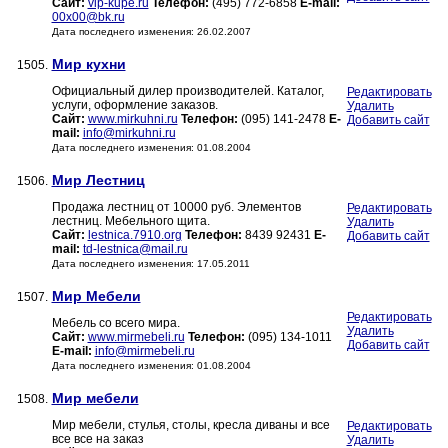
Сайт:
vip-kupe.ru
Телефон:
(495) 772-6858
E-mail:
00x00@bk.ru
Дата последнего изменения: 26.02.2007
Мир кухни
1505.
Официальный дилер производителей. Каталог,
Редактировать
услуги, оформление заказов.
Удалить
Сайт:
www.mirkuhni.ru
Телефон:
(095) 141-2478
E-
Добавить сайт
mail:
info@mirkuhni.ru
Дата последнего изменения: 01.08.2004
Мир Лестниц
1506.
Продажа лестниц от 10000 руб. Элементов
Редактировать
лестниц. Мебельного щита.
Удалить
Сайт:
lestnica.7910.org
Телефон:
8439 92431
E-
Добавить сайт
mail:
td-lestnica@mail.ru
Дата последнего изменения: 17.05.2011
Мир Мебели
1507.
Редактировать
Мебель со всего мира.
Удалить
Сайт:
www.mirmebeli.ru
Телефон:
(095) 134-1011
Добавить сайт
E-mail:
info@mirmebeli.ru
Дата последнего изменения: 01.08.2004
Мир мебели
1508.
Мир мебели, стулья, столы, кресла диваны и все
Редактировать
все все на заказ
Удалить