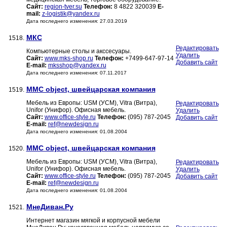
Сайт:
region-tver.su
Телефон:
8 4822 320039
E-
mail:
z-logistik@yandex.ru
Дата последнего изменения: 27.03.2019
МКС
1518.
Редактировать
Компьютерные столы и акссесуары.
Удалить
Сайт:
www.mks-shop.ru
Телефон:
+7499-647-97-14
Добавить сайт
E-mail:
mksshop@yandex.ru
Дата последнего изменения: 07.11.2017
ММС object, швейцарская компания
1519.
Мебель из Европы: USM (УСМ), Vitra (Витра),
Редактировать
Unifor (Унифор). Офисная мебель.
Удалить
Сайт:
www.office-style.ru
Телефон:
(095) 787-2045
Добавить сайт
E-mail:
ref@newdesign.ru
Дата последнего изменения: 01.08.2004
ММС object, швейцарская компания
1520.
Мебель из Европы: USM (УСМ), Vitra (Витра),
Редактировать
Unifor (Унифор). Офисная мебель.
Удалить
Сайт:
www.office-style.ru
Телефон:
(095) 787-2045
Добавить сайт
E-mail:
ref@newdesign.ru
Дата последнего изменения: 01.08.2004
МнеДиван.Ру
1521.
Интернет магазин мягкой и корпусной мебели