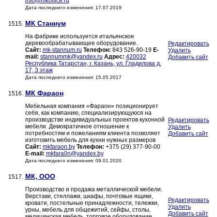
info@mkoffice.ru
Дата последнего изменения: 17.07.2019
МК Станнум
1515.
На фабрике используется итальянское
деревообрабатывающее оборудование.
Редактировать
Сайт:
mk-stannum.ru
Телефон:
843 526-90-19
E-
Удалить
mail:
stannummk@yandex.ru
Адрес:
420032
Добавить сайт
Республика Татарстан, г. Казань, ул. Гладилова д.
17, 3 этаж
Дата последнего изменения: 15.05.2017
МК Фараон
1516.
Мебельная компания «Фараон» позиционирует
себя, как компанию, специализирующуюся на
производстве индивидуальных проектов кухонной
Редактировать
мебели. Демократичное отношение к
Удалить
потребностям и пожеланиям клиента позволяет
Добавить сайт
изготовить мебель для кухни нужных размеров
Сайт:
mkfaraon.by
Телефон:
+375 (29) 377-90-00
E-mail:
mkfara0n@yandex.by
Дата последнего изменения: 09.01.2020
МК, ООО
1517.
Производство и продажа металлической мебели.
Верстаки, стеллажи, шкафы, почтовые ящики,
Редактировать
кровати, постельные принадлежности, тележки,
Удалить
урны, мебель для общежитий, сейфы, столы,
Добавить сайт
медицинская мебель, торговое оборудование.