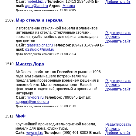
Сайт:
mebel.biz.ly
Телефон:
12413 25345345
E-
Добавить сайт
mail:
agru@land.ru
Адрес:
Москва
Дата последнего изменения: 11.08.2005
Мир стекла и зеркала
1509.
Изготовление стеклянной мебели и элементов
интерьера из стекла. Стеклянные столики,
Редактировать
зеркала, тумбы, мебель для офиса, аксессуары
Удалить
для цветов.
Добавить сайт
Сайт:
glasstab.chat.ru
Телефон:
(0942) 31-69-99
E-
mail:
d2studio@mail.ru
Дата последнего изменения: 01.08.2004
Мистер Дорс
1510.
Mr.Doors – работает на Российском рынке с 1996
года. Мы знаем нашего потребителя! Мы
предлагаем проверенные временем решения в
Редактировать
новом облике. Мы воплощаем полет Вашей
Удалить
фантазии в надежный, красивый и практичный
Добавить сайт
интерьер!
Сайт:
mr-dors.ru
Телефон:
7890845
E-mail:
support@mr-dors.ru
Дата последнего изменения: 30.09.2013
МиФ
1511.
Крупнейший производитель офисной мебели,
Редактировать
мебели для дома, фурнитуры.
Удалить
Сайт:
www.mf.ru
Телефон:
(095) 401-8303
E-mail:
Добавить сайт