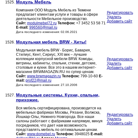
Модуль Мебель
1525.
Компания ООО Модуль Мебель из Тюмени
Редактировать
предлагает клиентам услуги и товары в сфере
Удалить
деятельности Мебельное производство.
Добавить сайт
Сайт:
modulmebel72.ru
Телефон:
+7 3452 53 58 71
E-mail:
996560@mail.ru
Дата последнего изменения: 02.06.2021
Модульная мебель BRW - Хиты!
1526.
Модульная мебель BRW - Борис, Бавария,
Стилиус, Кент, Сириус, XXI век – лучшие
коллекции корпусной мебели BRW. Комоды,
Редактировать
витрины, кабинеты, спальни, стенки, детские,
Удалить
столовые и кухни. Все это в нашем интернет-
Добавить сайт
магазине BRWMAGAZIN.RU по супер ценам.
Сайт:
www.brwmagazin.ru
Телефон:
799-10-60
E-
mail:
prof22@mail.ru
Дата последнего изменения: 27.10.2006
Модульные системы. Кухни, спальни,
1527.
прихожие.
Вся мебель сертифицирована, производится на
мебельных фабриках Москвы, Рязани, Волжска,
Редактировать
Йошкар-Олы, Нижнего Новгорода. Все наши
Удалить
салоны работают с фабриками напрямую, минуя
Добавить сайт
посредников, что дает нам возможность
представлять мебель по оптимальным ценам.
Сайт:
www.domebel.ru
Телефон:
3948025
E-mail: