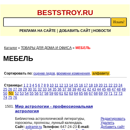
BESTSTROY.RU
|
РЕКЛАМА НА САЙТЕ
ДОБАВИТЬ САЙТ
| НОВОСТИ
Каталог
»
ТОВАРЫ ДЛЯ ДОМА И ОФИСА
»
МЕБЕЛЬ
МЕБЕЛЬ
Сортировать по:
оценке гидов
,
времени изменения
,
алфавиту
.
Страницы:
1
2
3
4
5
6
7
8
9
10
11
12
13
14
15
16
17
18
19
20
21
22
23
24
25
26
27
28
29
30
31
32
33
34
35
36
37
38
39
40
41
42
43
44
45
46
47
48
49
50
51
52
53
54
55
56
57
58
59
60
61
62
63
64
65
66
67
68
69
70
71
72
73
74
75
76
Мир астрологии - профессиональная
1501.
астрология
Библиотека астрологической литературы,
Редактировать
гороскопы, прогнозы, лунный календарь
Удалить
Сайт:
astramir.ru
Телефон:
647-24-23
E-mail:
Добавить сайт