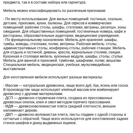
предмета, так и в составе набора или гарнитура.
Мебель можно классифицировать по различным признакам:
- По месту использования. Для жилых помещений: гостиные, спальни,
детские, прихожие, кухни, балконы. Для офисов и коммерческих
помещений: рабочие столы, шкафы, стеллажи, витрины, ресепшн, зоны
ожидания. Для общественных помещений: гостиничные номера, кафе и
рестораны, образовательные аудитории, медицинские учреждения.
- По функциональному назначению. Мебель для хранения: шкафы,
тумбы, комоды, стеллажи, полки, витрины. Рабочая мебель: столы,
административные столы, конференц-столы, рабочие станции. Мебель
для отдыха и гостиной: диваны, кресла, журнальные столики, секции.
Кухонная и столовая мебель: кухонные модули, шкафы, столы, стулья.
Мебель для ванной и прихожей: тумбочки, шкафчики, полки, вешалки.
Специальная мебель: медицинская, учебная, мультимедийная,
выставочная.
Для изготовления мебели используют разные материалы:
- Массив — натуральная древесина, чаще всего дуб, бук, ясень или сосна.
В производстве чаще используют клеёный массив или комбинируют
древесину с другими материалами.
- ДСП — древесно-стружечная плита, создана из прессованных
древесных опилок, клея и смол методом горячего прессования.
- МДФ — древесноволокнистая плита средней плотности, внешне
напоминает дерево.
- ДВП — древесно-волокнистая плита, листы гладкие с одной стороны и
сетчатые с обратной. Чаще всего используется для изготовления задних
стенок шкафов и днищ выдвижных ящиков.