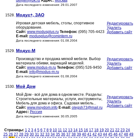
delljwn@bk.ru
Адрес:
Москва
Дата последнего изменения: 29.01.2007
Модус+, ЗАО
1528.
Игровая детская мебель, столы, спортивное
Редактировать
оборудование.
Удалить
Сайт:
www.modusplus.ru
Телефон:
(095) 705-4423
Добавить сайт
E-mail:
modusplus@comintern.ru
Дата последнего изменения: 01.08.2004
Модус-М
1529.
Производство и продажа мягкой мебели. Выбор
Редактировать
материала обивки, вариаций моделей.
Удалить
Сайт:
www.modus-m.ru
Телефон:
(095) 526-9450
Добавить сайт
E-mail:
info@modus-m.ru
Дата последнего изменения: 01.08.2004
Мой Дом
1530.
Мой Дом - всё для дома в одном месте. Разделы:
Редактировать
Строительные материалы, услуги, инструменты,
Удалить
Мебель для дома и офиса. Садовая мебель...
Добавить сайт
Сайт:
www.moydom.info
E-mail:
olegsh73@mail.ru
Адрес:
Россия
Дата последнего изменения: 30.05.2005
Страницы:
1
2
3
4
5
6
7
8
9
10
11
12
13
14
15
16
17
18
19
20
21
22
23
24
25
26
27
28
29
30
31
32
33
34
35
36
37
38
39
40
41
42
43
44
45
46
47
48
49