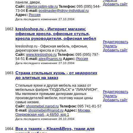
Удалить
панели, двери,
Добавить сайт
Сайт:
interior.optim-site.ru
Телефон:
095 (095) 544-
73-04
E-mail:
postmaster@stroy-individual.ru
Адрес:
Россия
Дата последнего изменения: 27.10.2004
kresloshop.ru - Интернет магазин:
1662.
офисные кресла, офисные стулья,
кресла руководителя, офисная мебел
Редактировать
Удалить
kresloshop.ru - Офисная мебель, офисные,
Добавить сайт
директорские кресла и стулья.
Сайт:
www.kresloshop.ru
Телефон:
095 (095) 797-
54-51
E-mail:
alex@saros.ru
Адрес:
Россия
Дата последнего изменения: 27.10.2004
Страна стильных кухнь - от недорогих
1663.
до элитных на заказ
Стильные кухни и другая мебель на заказ от
мебельных фабрик "ПОДОЛЬСК" и "ЛИКАРИОН".
Редактировать
Мы являемся прямыми дилерами данных
Удалить
производителей мебели, поэтому наши цены
Добавить сайт
самые низкие.
Сайт:
shopmebel.narod.ru
Телефон:
095 741-81-57
E-mail:
shopmebel@narod.ru
Адрес:
Москва,
Озерковская наб., д 48/50, кор 1
Дата последнего изменения: 26.10.2004
Все о тканях – Kleam&Bros, ткани для
1664.