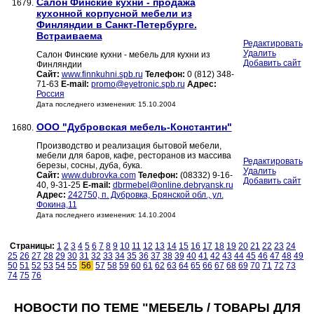
Салон Финские кухни - продажа
1679.
кухонной корпусной мебели из
Финляндии в Санкт-Петербурге.
Встраиваема
Редактировать
Удалить
Салон Финские кухни - мебель для кухни из
Добавить сайт
Финляндии
Сайт:
www.finnkuhni.spb.ru
Телефон:
0 (812) 348-
71-63
E-mail:
promo@eyetronic.spb.ru
Адрес:
Россия
Дата последнего изменения: 15.10.2004
ООО "Дубровская мебель-Константин"
1680.
Производство и реализация бытовой мебели,
мебели для баров, кафе, ресторанов из массива
Редактировать
березы, сосны, дуба, бука.
Удалить
Сайт:
www.dubrovka.com
Телефон:
(08332) 9-16-
Добавить сайт
40, 9-31-25
E-mail:
dbrmebel@online.debryansk.ru
Адрес:
242750, п. Дубровка, Брянской обл., ул.
Фокина,11
Дата последнего изменения: 14.10.2004
Страницы:
1
2
3
4
5
6
7
8
9
10
11
12
13
14
15
16
17
18
19
20
21
22
23
24
25
26
27
28
29
30
31
32
33
34
35
36
37
38
39
40
41
42
43
44
45
46
47
48
49
50
51
52
53
54
55
56
57
58
59
60
61
62
63
64
65
66
67
68
69
70
71
72
73
74
75
76
НОВОСТИ ПО ТЕМЕ "МЕБЕЛЬ / ТОВАРЫ ДЛЯ