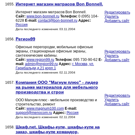
Интернет магазин матрасов Bon Bonnell.
1655.
Интернет магазин матрасов Bon Bonnell.
Редактировать
Сайт:
www.bon-bonnell.ru
Телефон:
0 (095) 104-
Удалить
6228
E-mail:
contact@bon-bonnell.ru
Адрес:
Добавить сайт
Россия
Дата последнего изменения: 03.11.2004
Регион99
1656.
Офисные перегородки, мобильные офисные
экраны, стационарные офисные экраны,
Редактировать
сантехнические кабины.
Удалить
Сайт:
www.region99.ru
Телефон:
095 730-90-62
E-
Добавить сайт
mail:
admin@region99.ru
Адрес:
г. Москва, ул.
Гарибальди,д.21,корп.1
Дата последнего изменения: 02.11.2004
Компания ООО "Магнум плюс" - лидер
1657.
на рынке материалов для мебельного
производства и строи
Редактировать
Удалить
ООО Магнум-плюс - мебельное производство и
Добавить сайт
строительство, ремонт
Сайт:
www.magnum100.com
E-mail:
support@menocom.ru
Адрес:
Россия
Дата последнего изменения: 02.11.2004
Шкаф.net. Шкафы-купе, шкафы-купе на
1658.
заказ, шкафы-купе командор,