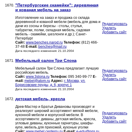
"Петербургские скамейки": деревянная
1670.
и кованая мебель на заказ
Изготовление на заказ и продажа со склада
деревянной и кованой мебели (мебель для дома и
Редактировать
дачи из сосны и березы - столы, стулья,
Удалить
табуретки, полки, складная мебель; садовая
Добавить сайт
мебель - скамейки, шезлонги и др.); Санкт-
Петербург
Сайт:
www.benches.narod.ru
Телефон:
(812) 466-
37-48
E-mail:
benches@mail.ru
Дата последнего изменения: 21.10.2004
Мебельный салон Три Слона
1671.
Мебельный салон Три Слона предлагает лучшую
Редактировать
российскую мебель.
Удалить
Сайт:
www.3slona.ru
Телефон:
095 340-99-77
E-
Добавить сайт
mail:
mebel@atom.ru
Адрес:
г. Москва, ул.
Борисовские пруды, д. 6, корпус 1
Дата последнего изменения: 21.10.2004
детская мебель, кресла
1672.
Древ-Мастер и Братья Дивановы производят и
реализуют широкий ассортимент мягкой мебели,
Редактировать
кухонной мебели и корпусной мебели. В
Удалить
ассортименте: диваны, детская мебель, кресла,
Добавить сайт
угловые диваны, кухонные гарнитуры, шкафы-
купе, мебель для прихожей, кухоные уголки
Сайт:
www.mebel.centerru.ru
E-mail:
e-edu@ngs.ru