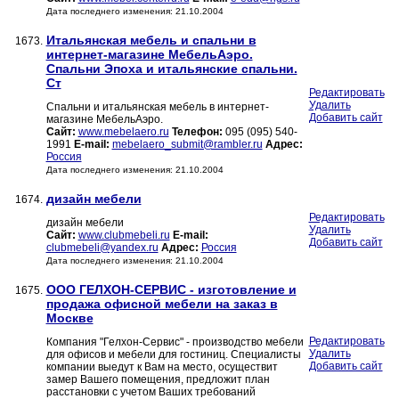
Дата последнего изменения: 21.10.2004
Итальянская мебель и спальни в
1673.
интернет-магазине МебельАэро.
Спальни Эпоха и итальянские спальни.
Ст
Редактировать
Удалить
Спальни и итальянская мебель в интернет-
Добавить сайт
магазине МебельАэро.
Сайт:
www.mebelaero.ru
Телефон:
095 (095) 540-
1991
E-mail:
mebelaero_submit@rambler.ru
Адрес:
Россия
Дата последнего изменения: 21.10.2004
дизайн мебели
1674.
Редактировать
дизайн мебели
Удалить
Сайт:
www.clubmebeli.ru
E-mail:
Добавить сайт
clubmebeli@yandex.ru
Адрес:
Россия
Дата последнего изменения: 21.10.2004
ООО ГЕЛХОН-СЕРВИС - изготовление и
1675.
продажа офисной мебели на заказ в
Москве
Редактировать
Компания "Гелхон-Сервис" - производство мебели
Удалить
для офисов и мебели для гостиниц. Специалисты
Добавить сайт
компании выедут к Вам на место, осуществит
замер Вашего помещения, предложит план
расстановки с учетом Ваших требований