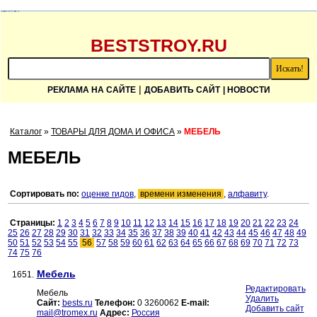
BESTSTROY.RU
|
РЕКЛАМА НА САЙТЕ
ДОБАВИТЬ САЙТ
| НОВОСТИ
Каталог
»
ТОВАРЫ ДЛЯ ДОМА И ОФИСА
»
МЕБЕЛЬ
МЕБЕЛЬ
Сортировать по:
оценке гидов
,
времени изменения
,
алфавиту
.
Страницы:
1
2
3
4
5
6
7
8
9
10
11
12
13
14
15
16
17
18
19
20
21
22
23
24
25
26
27
28
29
30
31
32
33
34
35
36
37
38
39
40
41
42
43
44
45
46
47
48
49
50
51
52
53
54
55
56
57
58
59
60
61
62
63
64
65
66
67
68
69
70
71
72
73
74
75
76
Мебель
1651.
Редактировать
Мебель
Удалить
Сайт:
bests.ru
Телефон:
0 3260062
E-mail:
Добавить сайт
mail@tromex.ru
Адрес:
Россия