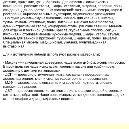
детские, прихожие, кухни, балконы. Для офисов и коммерческих
помещений: рабочие столы, шкафы, стеллажи, витрины, ресепшн, зоны
ожидания. Для общественных помещений: гостиничные номера, кафе и
рестораны, образовательные аудитории, медицинские учреждения.
- По функциональному назначению. Мебель для хранения: шкафы,
тумбы, комоды, стеллажи, полки, витрины. Рабочая мебель: столы,
административные столы, конференц-столы, рабочие станции. Мебель
для отдыха и гостиной: диваны, кресла, журнальные столики, секции.
Кухонная и столовая мебель: кухонные модули, шкафы, столы, стулья.
Мебель для ванной и прихожей: тумбочки, шкафчики, полки, вешалки.
Специальная мебель: медицинская, учебная, мультимедийная,
выставочная.
Для изготовления мебели используют разные материалы:
- Массив — натуральная древесина, чаще всего дуб, бук, ясень или сосна.
В производстве чаще используют клеёный массив или комбинируют
древесину с другими материалами.
- ДСП — древесно-стружечная плита, создана из прессованных
древесных опилок, клея и смол методом горячего прессования.
- МДФ — древесноволокнистая плита средней плотности, внешне
напоминает дерево.
- ДВП — древесно-волокнистая плита, листы гладкие с одной стороны и
сетчатые с обратной. Чаще всего используется для изготовления задних
стенок шкафов и днищ выдвижных ящиков.