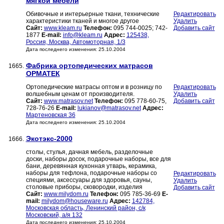
мягкой мебели
Обивочные и интерьерные ткани, технические
Редактировать
характеристики тканей и многое другое
Удалить
Сайт:
www.kleam.ru
Телефон:
095 744-0025; 742-
Добавить сайт
1877
E-mail:
info@kleam.ru
Адрес:
125438,
Россия, Москва, Автомоторная, 1/3
Дата последнего изменения: 25.10.2004
Фабрика ортопедических матрасов
1665.
ОРМАТЕК
Ортопедические матрасы оптом и в розницу по
Редактировать
волшебным ценам от производителя.
Удалить
Сайт:
www.matrasov.net
Телефон:
095 778-60-75,
Добавить сайт
728-76-26
E-mail:
lukianov@matrasov.net
Адрес:
Мартеновская 36
Дата последнего изменения: 25.10.2004
Экотэкс-2000
1666.
столы, стулья, дачная мебель, разделочные
доски, наборы досок, подарочные наборы, все для
бани, деревянная кухонная утварь, керамика,
наборы для тефлона, подарочные наборы со
Редактировать
специями, аксессуары для здоровья, сауны,
Удалить
столовые приборы, сковородки, изделия
Добавить сайт
Сайт:
www.milydom.ru
Телефон:
095 785-36-69
E-
mail:
milydom@houseware.ru
Адрес:
142784,
Московская область, Ленинский район, с/к
Московский, а/я 132
Дата последнего изменения: 25.10.2004