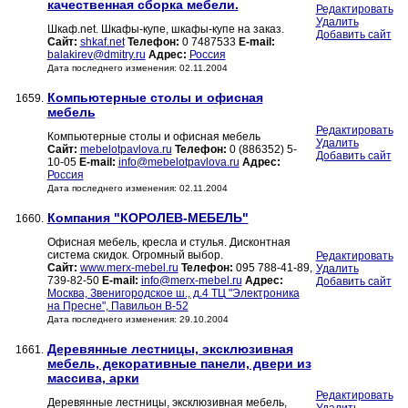
качественная сборка мебели.
Редактировать
Удалить
Шкаф.net. Шкафы-купе, шкафы-купе на заказ.
Добавить сайт
Сайт:
shkaf.net
Телефон:
0 7487533
E-mail:
balakirev@dmitry.ru
Адрес:
Россия
Дата последнего изменения: 02.11.2004
Компьютерные столы и офисная
1659.
мебель
Редактировать
Компьютерные столы и офисная мебель
Удалить
Сайт:
mebelotpavlova.ru
Телефон:
0 (886352) 5-
Добавить сайт
10-05
E-mail:
info@mebelotpavlova.ru
Адрес:
Россия
Дата последнего изменения: 02.11.2004
Компания "КОРОЛЕВ-МЕБЕЛЬ"
1660.
Офисная мебель, кресла и стулья. Дисконтная
система скидок. Огромный выбор.
Редактировать
Сайт:
www.merx-mebel.ru
Телефон:
095 788-41-89,
Удалить
739-82-50
E-mail:
info@merx-mebel.ru
Адрес:
Добавить сайт
Москва, Звенигородское ш., д.4 ТЦ "Электроника
на Пресне", Павильон В-52
Дата последнего изменения: 29.10.2004
Деревянные лестницы, эксклюзивная
1661.
мебель, декоративные панели, двери из
массива, арки
Редактировать
Деревянные лестницы, эксклюзивная мебель,