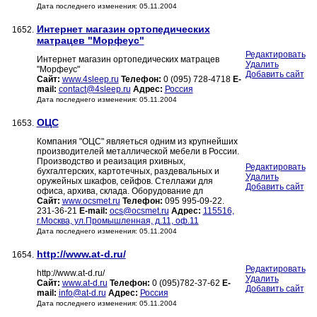
Дата последнего изменения: 05.11.2004
Интернет магазин ортопедических
1652.
матрацев "Морфеус"
Редактировать
Интернет магазин ортопедических матрацев
Удалить
"Морфеус"
Добавить сайт
Сайт:
www.4sleep.ru
Телефон:
0 (095) 728-4718
E-
mail:
contact@4sleep.ru
Адрес:
Россия
Дата последнего изменения: 05.11.2004
ОЦС
1653.
Компания "ОЦС" являеться одним из крупнейших
производителей металлической мебели в России.
Производство и реаизация рхивных,
Редактировать
бухгалтерских, картотечных, раздевальных и
Удалить
оружейных шкафов, сейфов. Стеллажи для
Добавить сайт
офиса, архива, склада. Оборудование дл
Сайт:
www.ocsmet.ru
Телефон:
095 995-09-22.
231-36-21
E-mail:
ocs@ocsmet.ru
Адрес:
115516,
г.Москва, ул.Промышленная, д.11, оф.11
Дата последнего изменения: 05.11.2004
http://www.at-d.ru/
1654.
Редактировать
http://www.at-d.ru/
Удалить
Сайт:
www.at-d.ru
Телефон:
0 (095)782-37-62
E-
Добавить сайт
mail:
info@at-d.ru
Адрес:
Россия
Дата последнего изменения: 05.11.2004