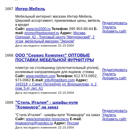
Интер-Мебель
1667.
Мебельный интернет магазин Интер-Мебель.
Широкий ассортимент, приемлемые цены, мебель
Редактировать
в кредит
Удалить
Сайт:
www.im2000.ru
Телефон:
095 903-80-64
E-
Добавить сайт
mail:
promo@webexpert.ru
Адрес:
Москва,
Озерная, 42 - Торговый центр "Мичуринский", 2
этаж, мебельный магазин "Эконом"
Дата последнего изменения: 22.10.2004
ООО "Сервис Комплект" ОПТОВЫЕ
1668.
ПОСТАВКИ МЕБЕЛЬНОЙ ФУРНИТУРЫ
плинтус на столешницу (уплотнительный уголок),
Редактировать
роликовые направляющие для ящиков, стяжка
Удалить
Сайт:
www.mebfurn.com
Телефон:
812 973-0952,
Добавить сайт
973-0962
E-mail:
info@mebfurn.com
Адрес:
193318, г. Санкт-Петербург ул. Ворошилова, д. 2,
пом. 5-Н, лит. А1
Дата последнего изменения: 22.10.2004
"Стиль Италия" - шкафы-купе
1669.
"Командор" на заказ
Редактировать
"Стиль Италия" - шкафы-купе "Командор" на заказ
Удалить
Сайт:
www.komandor-moscow.ru
E-mail:
Добавить сайт
lipakseniya@yandex.ru
Адрес:
Россия
Дата последнего изменения: 22.10.2004