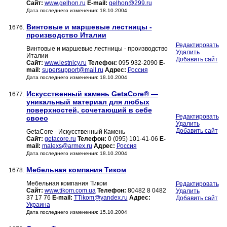
Сайт:
www.gelhon.ru
E-mail:
gelhon@299.ru
Дата последнего изменения: 18.10.2004
Винтовые и маршевые лестницы -
1676.
производство Италии
Редактировать
Винтовые и маршевые лестницы - производство
Удалить
Италии
Добавить сайт
Сайт:
www.lestnicy.ru
Телефон:
095 932-2090
E-
mail:
supersupport@mail.ru
Адрес:
Россия
Дата последнего изменения: 18.10.2004
Искусственный камень GetaCore® —
1677.
уникальный материал для любых
поверхностей, сочетающий в себе
Редактировать
своео
Удалить
Добавить сайт
GetaCore - Искусственный Камень
Сайт:
getacore.ru
Телефон:
0 (095) 101-41-06
E-
mail:
malexs@armex.ru
Адрес:
Россия
Дата последнего изменения: 18.10.2004
Мебельная компания Тиком
1678.
Мебельная компания Тиком
Редактировать
Сайт:
www.tikom.com.ua
Телефон:
80482 8 0482
Удалить
37 17 76
E-mail:
TTikom@yandex.ru
Адрес:
Добавить сайт
Украина
Дата последнего изменения: 15.10.2004