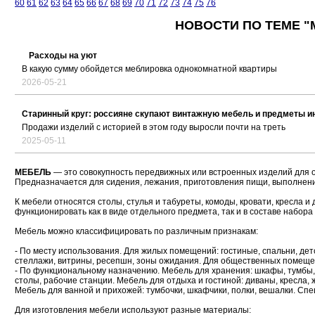
60
61
62
63
64
65
66
67
68
69
70
71
72
73
74
75
76
НОВОСТИ ПО ТЕМЕ "
Расходы на уют
В какую сумму обойдется меблировка однокомнатной квартиры
2026-05-21
Старинный круг: россияне скупают винтажную мебель и предметы и
Продажи изделий с историей в этом году выросли почти на треть
2025-05-11
МЕБЕЛЬ
— это совокупность передвижных или встроенных изделий для 
Предназначается для сидения, лежания, приготовления пищи, выполнени
К мебели относятся столы, стулья и табуреты, комоды, кровати, кресла 
функционировать как в виде отдельного предмета, так и в составе набора
Мебель можно классифицировать по различным признакам:
- По месту использования. Для жилых помещений: гостиные, спальни, дет
стеллажи, витрины, ресепшн, зоны ожидания. Для общественных помещен
- По функциональному назначению. Мебель для хранения: шкафы, тумбы, 
столы, рабочие станции. Мебель для отдыха и гостиной: диваны, кресла, 
Мебель для ванной и прихожей: тумбочки, шкафчики, полки, вешалки. Сп
Для изготовления мебели используют разные материалы: