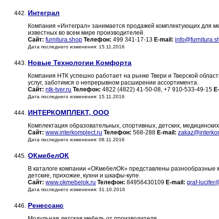
Интеграл
442.
Компания «Интеграл» занимается продажей комплектующих для меб
известных во всем мире производителей.
Сайт:
furnitura.shop
Телефон:
499 341-17-13
E-mail:
info@furnitura.
Дата последнего изменения: 15.11.2016
Новые Технологии Комфорта
443.
Компания НТК успешно работает на рынке Твери и Тверской област
услуг, заботимся о непрерывном расширении ассортимента.
Сайт:
ntk-tver.ru
Телефон:
4822 (4822) 41-50-08, +7 910-533-49-15
E
Дата последнего изменения: 15.11.2016
ИНТЕРКОМПЛЕКТ, ООО
444.
Комплектация образовательных, спортивных, детских, медицински
Сайт:
www.interkomplect.ru
Телефон:
568-288
E-mail:
zakaz@interkom
Дата последнего изменения: 08.11.2016
ОКмебелОК
445.
В каталоге компании «ОКмебелОК» представлены разнообразные мо
детские, прихожие, кухни и шкафы-купе.
Сайт:
www.okmebelok.ru
Телефон:
84956430109
E-mail:
graf-lucifer
Дата последнего изменения: 31.10.2016
Ренессанс
446.
Модульная детская мебель от производителя