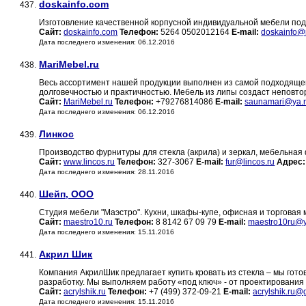
doskainfo.com
437.
Изготовление качественной корпусной индивидуальной мебели под
Сайт:
doskainfo.com
Телефон:
5264 0502012164
E-mail:
doskainfo@
Дата последнего изменения: 06.12.2016
MariMebel.ru
438.
Весь ассортимент нашей продукции выполнен из самой подходящей
долговечностью и практичностью. Мебель из липы создаст неповт
Сайт:
MariMebel.ru
Телефон:
+79276814086
E-mail:
saunamari@ya.
Дата последнего изменения: 06.12.2016
Линкос
439.
Производство фурнитуры для стекла (акрила) и зеркал, мебельная
Сайт:
www.lincos.ru
Телефон:
327-3067
E-mail:
fur@lincos.ru
Адрес:
Дата последнего изменения: 28.11.2016
Шейп, ООО
440.
Студия мебели "Маэстро". Кухни, шкафы-купе, офисная и торговая
Сайт:
maestro10.ru
Телефон:
8 8142 67 09 79
E-mail:
maestro10ru@y
Дата последнего изменения: 15.11.2016
Акрил Шик
441.
Компания АкрилШик предлагает купить кровать из стекла – мы гот
разработку. Мы выполняем работу «под ключ» - от проектирования 
Сайт:
acrylshik.ru
Телефон:
+7 (499) 372-09-21
E-mail:
acrylshik.ru@
Дата последнего изменения: 15.11.2016