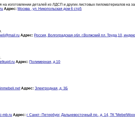
на изготовлении деталей из ЛДСП и других листовых пиломатериалов на за
ru
Адрес:
Москва , ул. Никопольская дом 6 стр5
з.
eli@mail.ru
Адрес:
Россия, Волгоградская обл. г.Волжский пл. Труда,10, инде
.
lkupit.ru
Адрес:
Полимерная, д.10
nmebeli.net
Адрес:
Электродная, д. 3Б
-mb.ru
Адрес:
г. Санкт- Петербург, Дальневосточный пр., д. 14, ТК "MebelWoo