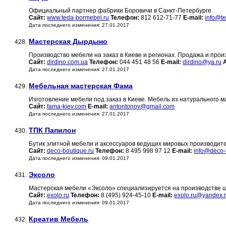
Официальный партнер фабрики Боровичи в Санкт-Петербурге.
Сайт:
www.teda-bormebel.ru
Телефон:
812 612-71-77
E-mail:
info@t
Дата последнего изменения: 27.01.2017
Мастерская Дырдыно
428.
Производство мебели на заказ в Киеве и регионах. Продажа и прои
Сайт:
dirdino.com.ua
Телефон:
044 451 48 56
E-mail:
dirdino@ya.ru
Дата последнего изменения: 27.01.2017
Мебельная мастерская Фама
429.
Изготовление мебели под заказ в Киеве. Мебель из натурального м
Сайт:
fama-kiev.com
E-mail:
antontonov@gmail.com
Дата последнего изменения: 27.01.2017
ТПК Папилон
430.
Бутик элитной мебели и аксессуаров ведущих мировых производит
Сайт:
deco-boutique.ru
Телефон:
8 495 998 97 12
E-mail:
info@deco-
Дата последнего изменения: 09.01.2017
Эксоло
431.
Мастерская мебели «Эксоло» специализируется на производстве шк
Сайт:
exolo.ru
Телефон:
8 (495) 924-45-10
E-mail:
exolo.ru@yandex.
Дата последнего изменения: 09.01.2017
Креатив Мебель
432.