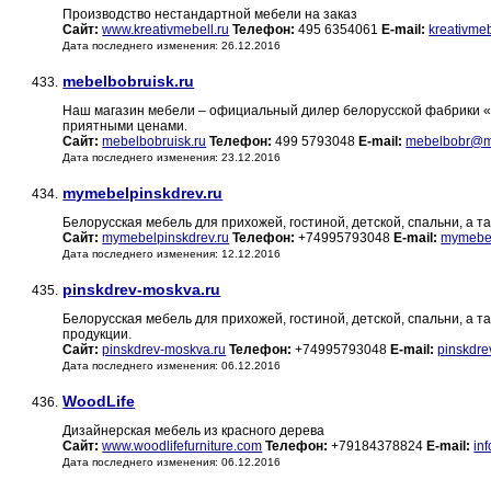
Производство нестандартной мебели на заказ
Сайт:
www.kreativmebell.ru
Телефон:
495 6354061
E-mail:
kreativme
Дата последнего изменения: 26.12.2016
mebelbobruisk.ru
433.
Наш магазин мебели – официальный дилер белорусской фабрики 
приятными ценами.
Сайт:
mebelbobruisk.ru
Телефон:
499 5793048
E-mail:
mebelbobr@ma
Дата последнего изменения: 23.12.2016
mymebelpinskdrev.ru
434.
Белорусская мебель для прихожей, гостиной, детской, спальни, а та
Сайт:
mymebelpinskdrev.ru
Телефон:
+74995793048
E-mail:
mymebel
Дата последнего изменения: 12.12.2016
pinskdrev-moskva.ru
435.
Белорусская мебель для прихожей, гостиной, детской, спальни, а
продукции.
Сайт:
pinskdrev-moskva.ru
Телефон:
+74995793048
E-mail:
pinskdre
Дата последнего изменения: 06.12.2016
WoodLife
436.
Дизайнерская мебель из красного дерева
Сайт:
www.woodlifefurniture.com
Телефон:
+79184378824
E-mail:
in
Дата последнего изменения: 06.12.2016