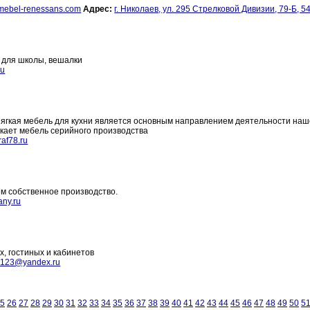
mebel-renessans.com
Адрес:
г. Николаев, ул. 295 Стрелковой Дивизии, 79-Б, 5
ь для школы, вешалки
ru
 Мягкая мебель для кухни является основным направлением деятельности на
кает мебель серийного производства
af78.ru
ем собственное производство.
any.ru
х, гостиных и кабинетов
li123@yandex.ru
5
26
27
28
29
30
31
32
33
34
35
36
37
38
39
40
41
42
43
44
45
46
47
48
49
50
5