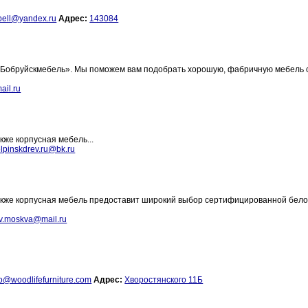
bell@yandex.ru
Адрес:
143084
«Бобруйскмебель». Мы поможем вам подобрать хорошую, фабричную мебель 
il.ru
кже корпусная мебель...
pinskdrev.ru@bk.ru
 также корпусная мебель предоставит широкий выбор сертифицированной бел
v.moskva@mail.ru
fo@woodlifefurniture.com
Адрес:
Хворостянского 11Б