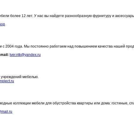
ели более 12 лет. У нас вы найдете разнообразную фурнитуру и аксессуар
shop
и с 2004 года. Мы постоянно работаем над повышением качества нашей прод
-mail:
tver.ntk@yandex.ru
х учреждений мебелью.
plect.ru
дные коллекции мебели для обустройства квартиры или дома: гостиные, сп
@mail.ru