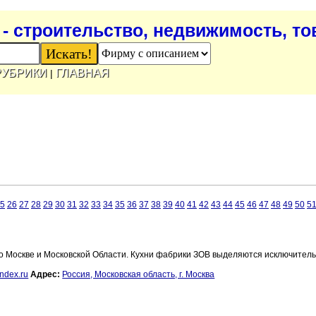
- строительство, недвижимость, т
РУБРИКИ
ГЛАВНАЯ
|
5
26
27
28
29
30
31
32
33
34
35
36
37
38
39
40
41
42
43
44
45
46
47
48
49
50
5
по Москве и Московской Области. Кухни фабрики ЗОВ выделяются исключител
ndex.ru
Адрес:
Россия, Московская область, г. Москва