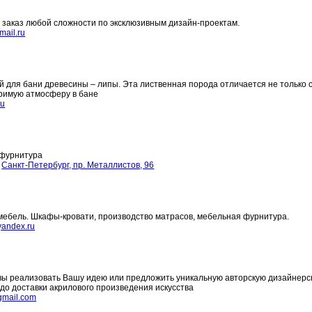
 заказ любой сложности по эксклюзивным дизайн-проектам.
mail.ru
 для бани древесины – липы. Эта лиственная порода отличается не только 
оримую атмосферу в бане
ru
 фурнитура
Санкт-Петербург, пр. Металлистов, 96
 мебель. Шкафы-кровати, производство матрасов, мебельная фурнитура.
andex.ru
овы реализовать Вашу идею или предложить уникальную авторскую дизайнерс
до доставки акрилового произведения искусства
gmail.com