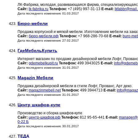
ЛК-Фабрика, молодая, развивающаяся фирма, специализирующаяся 
Сайт:
lk-fabrika.ru
Телефон:
+7 (495) 997-31-13
E-mail:
lkfabbr@mail.
Дата последнего изменения: 01.03.2017
Бюро-мебели
423.
Продажа корпусной и мягкой мебели. Изготовление мебели на зака
Сайт:
бюро-мебели.рф
Телефон:
+7 968-286-70-68
E-mail:
buro-meb
Дата последнего изменения: 27.02.2017
ГдеМебельКупить
424.
Интернет магазин по продаже дизайнерской мебели Лофт, Прованс
Сайт:
gdemebelkupit.ru
Телефон:
499 3943025
E-mail:
info@gdemebe
Дата последнего изменения: 31.01.2017
Magazin Мебели
425.
Продажа дизайнерской мебели в стиле Лофт, Прованс, Арт деко.
Сайт:
magazinmebeli.net
Телефон:
499 3944713
E-mail:
info@magazi
Дата последнего изменения: 31.01.2017
Центр шкафов-купе
426.
Производство и сборка шкафов-купе
Сайт:
центр-шкафов.рф
Телефон:
812 95-65-441
E-mail:
manager@c
0-22 Б
Дата последнего изменения: 30.01.2017
ТЕДА
427.