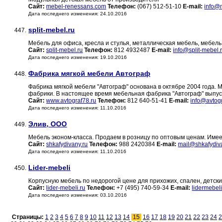
Сайт:
mebel-renessans.com
Телефон:
(067) 512-51-10
E-mail:
info@
Дата последнего изменения: 24.10.2016
split-mebel.ru
447.
Мебель для офиса, кресла и стулья, металлическая мебель, мебел
Сайт:
split-mebel.ru
Телефон:
812 4932487
E-mail:
info@split-mebel.
Дата последнего изменения: 19.10.2016
Фабрика мягкой мебели Автограф
448.
Фабрика мягкой мебели "Автограф" основана в октябре 2004 года.
фабрики. В настоящее время мебельная фабрика "Автограф" выпус
Сайт:
www.avtograf78.ru
Телефон:
812 640-51-41
E-mail:
info@avtogr
Дата последнего изменения: 11.10.2016
Элив, ООО
449.
Мебель эконом-класса. Продаем в розницу по оптовым ценам. Име
Сайт:
shkafydivany.ru
Телефон:
988 2420384
E-mail:
mail@shkafydiv
Дата последнего изменения: 11.10.2016
Lider-mebeli
450.
Корпусную мебель по недорогой цене для прихожих, спален, детски
Сайт:
lider-mebeli.ru
Телефон:
+7 (495) 740-59-34
E-mail:
lidermebe
Дата последнего изменения: 03.10.2016
Страницы:
1
2
3
4
5
6
7
8
9
10
11
12
13
14
15
16
17
18
19
20
21
22
23
24
2