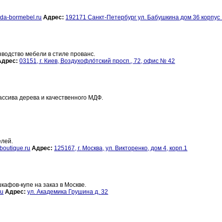
eda-bormebel.ru
Адрес:
192171 Санкт-Петербург ул. Бабушкина дом 36 корпус
зводство мебели в стиле прованс.
Адрес:
03151, г. Киев, Воздухофло́тский просп., 72, офис № 42
ассива дерева и качественного МДФ.
елей.
boutique.ru
Адрес:
125167, г. Москва, ул. Викторенко, дом 4, корп.1
афов-купе на заказ в Москве.
ru
Адрес:
ул. Академика Грушина д. 32