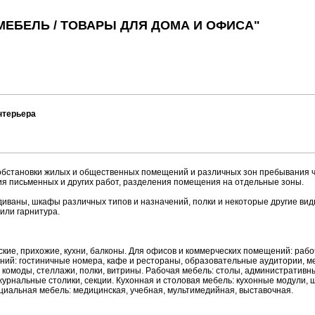
МЕБЕЛЬ / ТОВАРЫ ДЛЯ ДОМА И ОФИСА"
нтерьера
обстановки жилых и общественных помещений и различных зон пребывания ч
я письменных и других работ, разделения помещения на отдельные зоны.
и диваны, шкафы различных типов и назначений, полки и некоторые другие ви
 или гарнитура.
ские, прихожие, кухни, балконы. Для офисов и коммерческих помещений: раб
ий: гостиничные номера, кафе и рестораны, образовательные аудитории, м
комоды, стеллажи, полки, витрины. Рабочая мебель: столы, административн
журнальные столики, секции. Кухонная и столовая мебель: кухонные модули, 
ециальная мебель: медицинская, учебная, мультимедийная, выставочная.