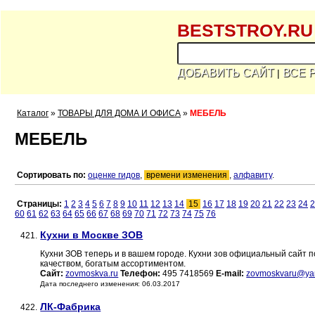
BESTSTROY.RU
ДОБАВИТЬ САЙТ
ВСЕ 
|
Каталог
»
ТОВАРЫ ДЛЯ ДОМА И ОФИСА
»
МЕБЕЛЬ
МЕБЕЛЬ
Сортировать по:
оценке гидов
,
времени изменения
,
алфавиту
.
Страницы:
1
2
3
4
5
6
7
8
9
10
11
12
13
14
15
16
17
18
19
20
21
22
23
24
2
60
61
62
63
64
65
66
67
68
69
70
71
72
73
74
75
76
Кухни в Москве ЗОВ
421.
Кухни ЗОВ теперь и в вашем городе. Кухни зов официальный сайт 
качеством, богатым ассортиментом.
Сайт:
zovmoskva.ru
Телефон:
495 7418569
E-mail:
zovmoskvaru@ya
Дата последнего изменения: 06.03.2017
ЛК-Фабрика
422.