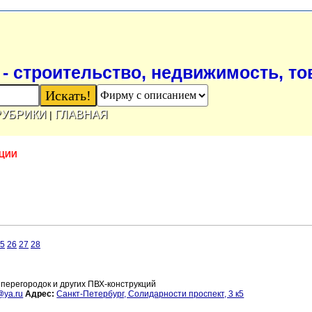
- строительство, недвижимость, т
РУБРИКИ
ГЛАВНАЯ
|
КЦИИ
5
26
27
28
перегородок и других ПВХ-конструкций
@ya.ru
Адрес:
Санкт-Петербург, Солидарности проспект, 3 к5