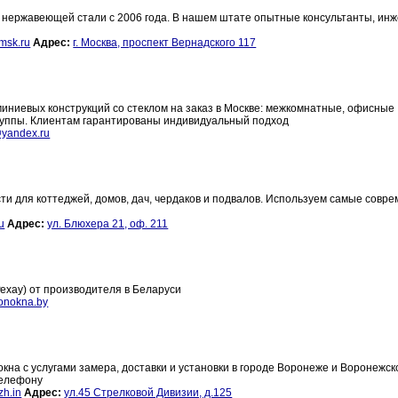
нержавеющей стали с 2006 года. В нашем штате опытные консультанты, инж
msk.ru
Адрес:
г. Москва, проспект Вернадского 117
ниевых конструкций со стеклом на заказ в Москве: межкомнатные, офисные
руппы. Клиентам гарантированы индивидуальный подход
@yandex.ru
и для коттеджей, домов, дач, чердаков и подвалов. Используем самые совр
u
Адрес:
ул. Блюхера 21, оф. 211
ехау) от производителя в Беларуси
onokna.by
а с услугами замера, доставки и установки в городе Воронеже и Воронежск
телефону
h.in
Адрес:
ул.45 Стрелковой Дивизии, д.125