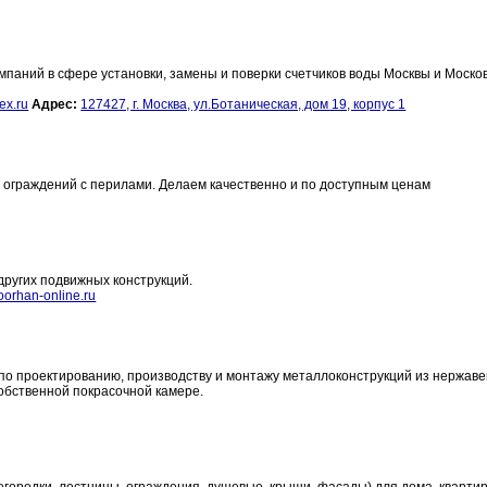
паний в сфере установки, замены и поверки счетчиков воды Москвы и Моско
ex.ru
Адрес:
127427, г. Москва, ул.Ботаническая, дом 19, корпус 1
 и ограждений с перилами. Делаем качественно и по доступным ценам
других подвижных конструкций.
orhan-online.ru
по проектированию, производству и монтажу металлоконструкций из нержа
собственной покрасочной камере.