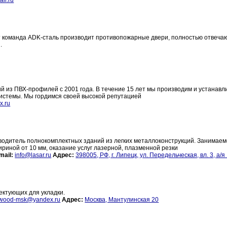
il.ru
т команда ADK-сталь производит противопожарные двери, полностью отвеч
.
 из ПВХ-профилей с 2001 года. В течение 15 лет мы производим и устанавл
истемы. Мы гордимся своей высокой репутацией
x.ru
одитель полнокомплектных зданий из легких металлоконструкций. Занимаем
ириной от 10 мм, оказание услуг лазерной, плазменной резки
mail:
info@lasar.ru
Адрес:
398005, РФ, г. Липецк, ул. Передельческая, вл. 3, а/я
ектующих для укладки.
wood-msk@yandex.ru
Адрес:
Москва, Мантулинская 20