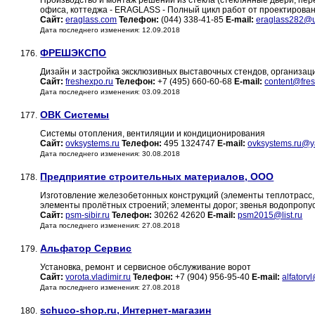
Производство и монтаж решений из стекла (стеклянные двери, пер
офиса, коттеджа - ERAGLASS - Полный цикл работ от проектирован
Сайт:
eraglass.com
Телефон:
(044) 338-41-85
E-mail:
eraglass282@u
Дата последнего изменения: 12.09.2018
ФРЕШЭКСПО
176.
Дизайн и застройка эксклюзивных выставочных стендов, организац
Сайт:
freshexpo.ru
Телефон:
+7 (495) 660-60-68
E-mail:
content@fre
Дата последнего изменения: 03.09.2018
ОВК Системы
177.
Системы отопления, вентиляции и кондиционирования
Сайт:
ovksystems.ru
Телефон:
495 1324747
E-mail:
ovksystems.ru@y
Дата последнего изменения: 30.08.2018
Предприятие строительных материалов, ООО
178.
Изготовление железобетонных конструкций (элементы теплотрасс,
элементы пролётных строений; элементы дорог; звенья водопропус
Сайт:
psm-sibir.ru
Телефон:
30262 42620
E-mail:
psm2015@list.ru
Дата последнего изменения: 27.08.2018
Альфатор Сервис
179.
Установка, ремонт и сервисное обслуживание ворот
Сайт:
vorota.vladimir.ru
Телефон:
+7 (904) 956-95-40
E-mail:
alfatorv
Дата последнего изменения: 27.08.2018
schuco-shop.ru, Интернет-магазин
180.