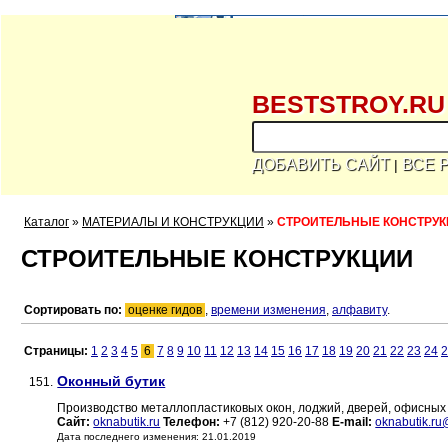
BESTSTROY.RU
ДОБАВИТЬ САЙТ
ВСЕ 
|
Каталог
»
МАТЕРИАЛЫ И КОНСТРУКЦИИ
»
СТРОИТЕЛЬНЫЕ КОНСТРУ
СТРОИТЕЛЬНЫЕ КОНСТРУКЦИИ
Сортировать по:
оценке гидов
,
времени изменения
,
алфавиту
.
Страницы:
1
2
3
4
5
6
7
8
9
10
11
12
13
14
15
16
17
18
19
20
21
22
23
24
2
Оконный бутик
151.
Производство металлопластиковых окон, лоджий, дверей, офисных 
Сайт:
oknabutik.ru
Телефон:
+7 (812) 920-20-88
E-mail:
oknabutik.ru
Дата последнего изменения: 21.01.2019