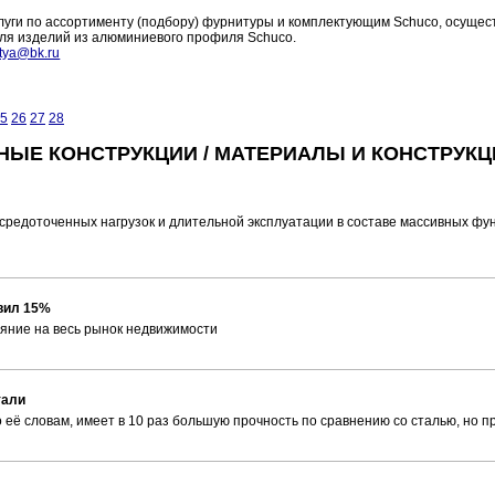
слуги по ассортименту (подбору) фурнитуры и комплектующим Schuco, осущес
 для изделий из алюминиевого профиля Schuco.
vitya@bk.ru
5
26
27
28
НЫЕ КОНСТРУКЦИИ / МАТЕРИАЛЫ И КОНСТРУКЦ
средоточенных нагрузок и длительной эксплуатации в составе массивных фун
авил 15%
ияние на весь рынок недвижимости
тали
ё словам, имеет в 10 раз большую прочность по сравнению со сталью, но при