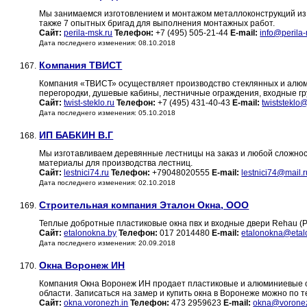
Мы занимаемся изготовлением и монтажом металлоконструкций из 
также 7 опытных бригад для выполнения монтажных работ.
Сайт:
perila-msk.ru
Телефон:
+7 (495) 505-21-44
E-mail:
info@perila-
Дата последнего изменения: 08.10.2018
Компания ТВИСТ
167.
Компания «ТВИСТ» осуществляет производство стеклянных и алюми
перегородки, душевые кабины, лестничные ограждения, входные г
Сайт:
twist-steklo.ru
Телефон:
+7 (495) 431-40-43
E-mail:
twiststeklo
Дата последнего изменения: 05.10.2018
ИП БАБКИН В.Г
168.
Мы изготавливаем деревянные лестницы на заказ и любой сложност
материалы для производства лестниц.
Сайт:
lestnici74.ru
Телефон:
+79048020555
E-mail:
lestnici74@mail.r
Дата последнего изменения: 02.10.2018
Строительная компания Эталон Окна, ООО
169.
Теплые добротные пластиковые окна пвх и входные двери Rehau (Р
Сайт:
etalonokna.by
Телефон:
017 2014480
E-mail:
etalonokna@etal
Дата последнего изменения: 20.09.2018
Окна Воронеж ИН
170.
Компания Окна Воронеж ИН продает пластиковые и алюминиевые окн
области. Записаться на замер и купить окна в Воронеже можно по 
Сайт:
okna.voronezh.in
Телефон:
473 2959623
E-mail:
okna@voronez