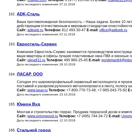
Сайт:
mskgbi.com
Телефон:
8 (977) 165-80-51
E-mail:
mskgbi123@ma
Дата последнего изменения: 07.11.2018
ADK-Сталь
162.
Ваша противопожарная безопасность – Наша задача. Более 10 ле
действующим отечественным и мировым стандартам огнестойкости
Сайт:
adkspb.ru
Телефон:
812 493-30-47
E-mail:
office@adkspb.ru
Дата последнего изменения: 07.11.2018
Евростиль-Сервис
163.
Компания Евростиль-Сервис занимается производством конструкций
ваши квартиры и офисы лучшие пластиковые окна ПВХ и оконные с
Сайт:
okna911.ru
Телефон:
495 960-25-45
E-mail:
gonikman84@inbo
Дата последнего изменения: 29.10.2018
ЛАСАР, ООО
164.
Сегодня это широкопрофильный сервисный металлоцентр и произв
поставкой и раскроем рулонного металлопроката в ленту, полосу ш
Сайт:
www.lasar.ru
Телефон:
+7-800-770-73-48, +7-905-043-75-92
E-
Дата последнего изменения: 23.10.2018
Юнион Вуд
165.
Монтаж и строительство террас. Продажа террасной доски и компл
Сайт:
www.unionwood.ru
Телефон:
+7 (495) 744-34-72
E-mail:
Union
Дата последнего изменения: 12.10.2018
Стальной город
166.