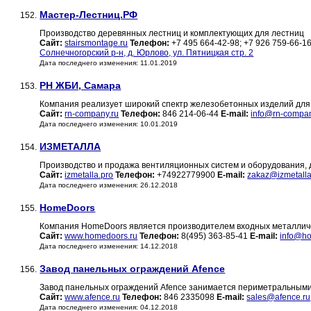
Мастер-Лестниц.РФ
152.
Производство деревянных лестниц и комплектующих для лестниц
Сайт:
stairsmontage.ru
Телефон:
+7 495 664-42-98; +7 926 759-66-1
Солнечногорский р-н, д. Юрлово, ул. Пятницкая стр. 2
Дата последнего изменения: 11.01.2019
РН ЖБИ, Самара
153.
Компания реализует широкий спектр железобетонных изделий для
Сайт:
rn-company.ru
Телефон:
846 214-06-44
E-mail:
info@rn-compan
Дата последнего изменения: 10.01.2019
ИЗМЕТАЛЛА
154.
Производство и продажа вентиляционных систем и оборудования, д
Сайт:
izmetalla.pro
Телефон:
+74922779900
E-mail:
zakaz@izmetalla
Дата последнего изменения: 26.12.2018
HomeDoors
155.
Компания HomeDoors является производителем входных металличе
Сайт:
www.homedoors.ru
Телефон:
8(495) 363-85-41
E-mail:
info@ho
Дата последнего изменения: 14.12.2018
Завод панельных ограждений Afence
156.
Завод панельных ограждений Afence занимается периметральными
Сайт:
www.afence.ru
Телефон:
846 2335098
E-mail:
sales@afence.ru
Дата последнего изменения: 04.12.2018