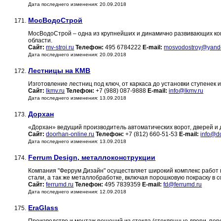
Дата последнего изменения: 20.09.2018
МосВодоСтрой
171.
МосВодоСтрой – одна из крупнейших и динамично развивающих ком
области.
Сайт:
mv-stroi.ru
Телефон:
495 6784222
E-mail:
mosvodostroy@yand
Дата последнего изменения: 20.09.2018
Лестницы на КМВ
172.
Изготовление лестниц под ключ, от каркаса до установки ступенек
Сайт:
lkmv.ru
Телефон:
+7 (988) 087-9888
E-mail:
info@lkmv.ru
Дата последнего изменения: 13.09.2018
Дорхан
173.
«Дорхан» ведущий производитель автоматических ворот, дверей и 
Сайт:
doorhan-online.ru
Телефон:
+7 (812) 660-51-53
E-mail:
info@do
Дата последнего изменения: 13.09.2018
Ferrum Design, металлоконструкции
174.
Компания "Феррум Дизайн" осуществляет широкий комплекс работ 
стали, а так же металлобработке, включая порошковую покраску в 
Сайт:
ferrumd.ru
Телефон:
495 7839359
E-mail:
fd@ferrumd.ru
Дата последнего изменения: 12.09.2018
EraGlass
175.