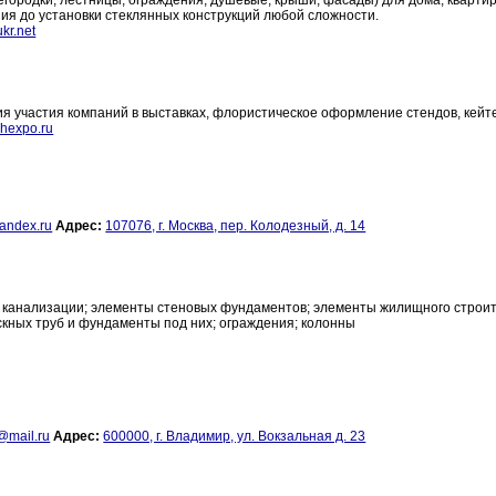
егородки, лестницы, ограждения, душевые, крыши, фасады) для дома, кварти
ия до установки стеклянных конструкций любой сложности.
kr.net
ия участия компаний в выставках, флористическое оформление стендов, кейте
shexpo.ru
andex.ru
Адрес:
107076, г. Москва, пер. Колодезный, д. 14
 канализации; элементы стеновых фундаментов; элементы жилищного строит
кных труб и фундаменты под них; ограждения; колонны
l@mail.ru
Адрес:
600000, г. Владимир, ул. Вокзальная д. 23