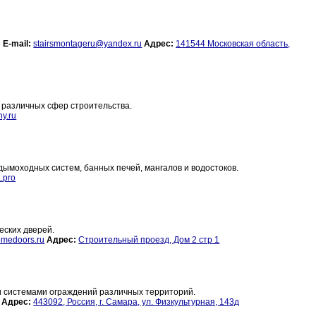
6
E-mail:
stairsmontageru@yandex.ru
Адрес:
141544 Московская область,
 различных сфер строительства.
y.ru
ымоходных систем, банных печей, мангалов и водостоков.
.pro
ских дверей.
medoors.ru
Адрес:
Строительный проезд, Дом 2 стр 1
 системами ограждений различных территорий.
Адрес:
443092, Россия, г. Самара, ул. Физкультурная, 143д