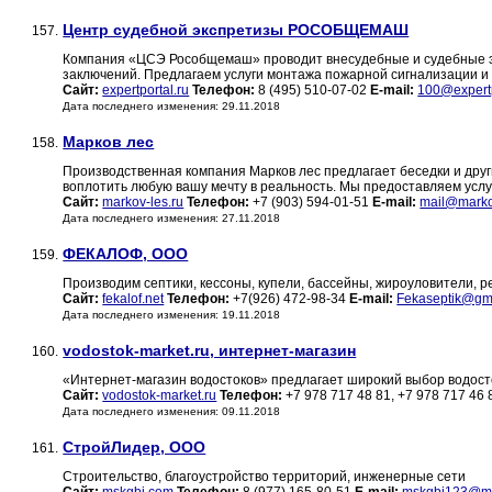
Центр судебной экспретизы РОСОБЩЕМАШ
157.
Компания «ЦСЭ Рособщемаш» проводит внесудебные и судебные эк
заключений. Предлагаем услуги монтажа пожарной сигнализации и
Сайт:
expertportal.ru
Телефон:
8 (495) 510-07-02
E-mail:
100@expertp
Дата последнего изменения: 29.11.2018
Марков лес
158.
Производственная компания Марков лес предлагает беседки и дру
воплотить любую вашу мечту в реальность. Мы предоставляем услу
Сайт:
markov-les.ru
Телефон:
+7 (903) 594-01-51
E-mail:
mail@marko
Дата последнего изменения: 27.11.2018
ФЕКАЛОФ, ООО
159.
Производим септики, кессоны, купели, бассейны, жироуловители, 
Сайт:
fekalof.net
Телефон:
+7(926) 472-98-34
E-mail:
Fekaseptik@gm
Дата последнего изменения: 19.11.2018
vodostok-market.ru, интернет-магазин
160.
«Интернет-магазин водостоков» предлагает широкий выбор водост
Сайт:
vodostok-market.ru
Телефон:
+7 978 717 48 81, +7 978 717 46
Дата последнего изменения: 09.11.2018
СтройЛидер, ООО
161.
Строительство, благоустройство территорий, инженерные сети