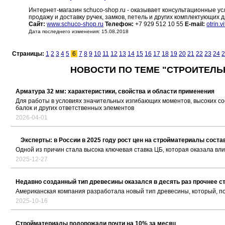
Интернет-магазин schuco-shop.ru - оказывает консультационные у
продажу и доставку ручек, замков, петель и других комплектующих
Сайт:
www.schuco-shop.ru
Телефон:
+7 929 512 10 55
E-mail:
otrin.
Дата последнего изменения: 15.08.2018
Страницы:
1
2
3
4
5
6
7
8
9
10
11
12
13
14
15
16
17
18
19
20
21
22
23
24
2
НОВОСТИ ПО ТЕМЕ "СТРОИТЕЛЬ
Арматура 32 мм: характеристики, свойства и области применения
Для работы в условиях значительных изгибающих моментов, высоких со
балок и других ответственных элементов
2026-04-01
Эксперты: в России в 2025 году рост цен на стройматериалы сост
Одной из причин стала высока ключевая ставка ЦБ, которая оказала вл
2025-12-27
Недавно созданный тип древесины оказался в десять раз прочнее с
Американская компания разработала новый тип древесины, который, по е
2025-10-16
Стройматериалы подорожали почти на 10% за месяц