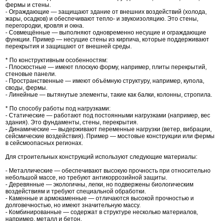
фермы и стены.
- Ограждающие — защищают здание от внешних воздействий (холода,
жары, осадков) и обеспечивают тепло- и звукоизоляцию. Это стены,
перегородки, кровля и окна.
- Совмещённые — выполняют одновременно несущие и ограждающие
функции. Пример — несущие стены из кирпича, которые поддерживают
перекрытия и защищают от внешней среды.
* По конструктивным особенностям:
- Плоскостные — имеют плоскую форму, например, плиты перекрытий,
стеновые панели.
- Пространственные — имеют объёмную структуру, например, купола,
своды, фермы.
- Линейные — вытянутые элементы, такие как балки, колонны, стропила.
* По способу работы под нагрузками:
- Статические — работают под постоянными нагрузками (например, вес
здания). Это фундаменты, стены, перекрытия.
- Динамические — выдерживают переменные нагрузки (ветер, вибрации,
сейсмические воздействия). Пример — мостовые конструкции или фермы
в сейсмоопасных регионах.
Для строительных конструкций используют следующие материалы:
- Металлические — обеспечивают высокую прочность при относительно
небольшой массе, но требуют антикоррозийной защиты.
- Деревянные — экологичны, легки, но подвержены биологическим
воздействиям и требуют специальной обработки.
- Каменные и армокаменные — отличаются высокой прочностью и
долговечностью, но имеют значительную массу.
- Комбинированные — содержат в структуре несколько материалов,
например, металл и бетон.