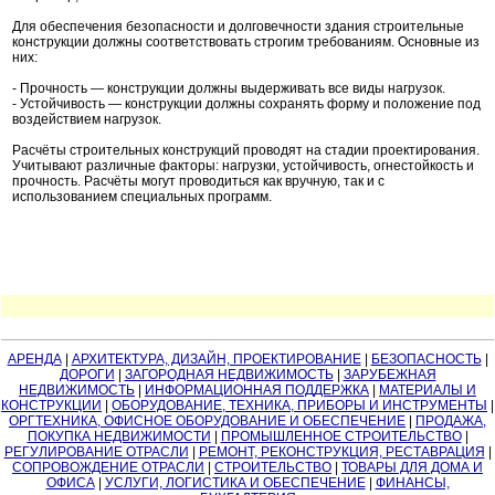
Для обеспечения безопасности и долговечности здания строительные
конструкции должны соответствовать строгим требованиям. Основные из
них:
- Прочность — конструкции должны выдерживать все виды нагрузок.
- Устойчивость — конструкции должны сохранять форму и положение под
воздействием нагрузок.
Расчёты строительных конструкций проводят на стадии проектирования.
Учитывают различные факторы: нагрузки, устойчивость, огнестойкость и
прочность. Расчёты могут проводиться как вручную, так и с
использованием специальных программ.
АРЕНДА
|
АРХИТЕКТУРА, ДИЗАЙН, ПРОЕКТИРОВАНИЕ
|
БЕЗОПАСНОСТЬ
|
ДОРОГИ
|
ЗАГОРОДНАЯ НЕДВИЖИМОСТЬ
|
ЗАРУБЕЖНАЯ
НЕДВИЖИМОСТЬ
|
ИНФОРМАЦИОННАЯ ПОДДЕРЖКА
|
МАТЕРИАЛЫ И
КОНСТРУКЦИИ
|
ОБОРУДОВАНИЕ, ТЕХНИКА, ПРИБОРЫ И ИНСТРУМЕНТЫ
|
ОРГТЕХНИКА, ОФИСНОЕ ОБОРУДОВАНИЕ И ОБЕСПЕЧЕНИЕ
|
ПРОДАЖА,
ПОКУПКА НЕДВИЖИМОСТИ
|
ПРОМЫШЛЕННОЕ СТРОИТЕЛЬСТВО
|
РЕГУЛИРОВАНИЕ ОТРАСЛИ
|
РЕМОНТ, РЕКОНСТРУКЦИЯ, РЕСТАВРАЦИЯ
|
СОПРОВОЖДЕНИЕ ОТРАСЛИ
|
СТРОИТЕЛЬСТВО
|
ТОВАРЫ ДЛЯ ДОМА И
ОФИСА
|
УСЛУГИ, ЛОГИСТИКА И ОБЕСПЕЧЕНИЕ
|
ФИНАНСЫ,