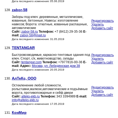
Дата последнего изменения: 05.06.2019
zabor-58
128.
Заборы под ключ: деревянные, металлические,
кованные, бетонные; Навесы: изготовление
Редактировать
навесов; Ворота: откатные, кованные распашные,
Удалить
автоматические
Добавить сайт
Сайт:
zabor-58.ru
Телефон:
+7 (8412) 29-35-36
E-
mail:
zabor-58@mail.ru
Дата последнего изменения: 31.05.2019
TENTANGAR
129.
Быстровозводимые, каркасно-тентовые здания под
Редактировать
ключ. Спорт, с/х, животноводство, склады
Удалить
Сайт:
tentangar.com
Телефон:
+7977816-00-36
E-
Добавить сайт
mail:
Адрес:
Москва, ул. Лебедянская дом 38
Дата последнего изменения: 20.05.2019
АлТеКс, ООО
130.
Остекленение любой сложности,
Редактировать
рольставни,жалюзи,автоматические и подъёмные
Удалить
ворота, противопожарные и сейф двери
Добавить сайт
Сайт:
alteks-ekb.ru
Телефон:
343 3394989
E-mail:
info@alteks-ekb.ru
Дата последнего изменения: 17.05.2019
КонМир
131.