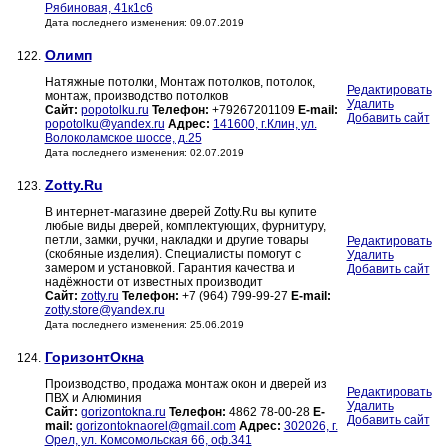
Рябиновая, 41к1с6
Дата последнего изменения: 09.07.2019
Олимп
122.
Натяжные потолки, Монтаж потолков, потолок,
Редактировать
монтаж, производство потолков
Удалить
Сайт:
popotolku.ru
Телефон:
+79267201109
E-mail:
Добавить сайт
popotolku@yandex.ru
Адрес:
141600, г.Клин, ул.
Волоколамское шоссе, д.25
Дата последнего изменения: 02.07.2019
Zotty.Ru
123.
В интернет-магазине дверей Zotty.Ru вы купите
любые виды дверей, комплектующих, фурнитуру,
петли, замки, ручки, накладки и другие товары
Редактировать
(скобяные изделия). Специалисты помогут с
Удалить
замером и установкой. Гарантия качества и
Добавить сайт
надёжности от известных производит
Сайт:
zotty.ru
Телефон:
+7 (964) 799-99-27
E-mail:
zotty.store@yandex.ru
Дата последнего изменения: 25.06.2019
ГоризонтОкна
124.
Производство, продажа монтаж окон и дверей из
Редактировать
ПВХ и Алюминия
Удалить
Сайт:
gorizontokna.ru
Телефон:
4862 78-00-28
E-
Добавить сайт
mail:
gorizontoknaorel@gmail.com
Адрес:
302026, г.
Орел, ул. Комсомольская 66, оф.341