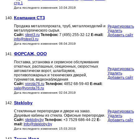
стр.1
Дата последнего изменения: 10.04.2019
Компания СТ3
140.
Продажа металлопроката, труб, металлоизделий и
Редактировать
металлургического сырья.
Удалить
Сайт:
steel3.ru
Телефон:
7 (495) 255-32-12
E-mail:
Добавить сайт
info@steel3.ru
Дата последнего изменения: 08.04.2019
ФОРСАЖ, ООО
141.
Поставка, установка и сервисное обслуживание
откатных, распашных, секционных, скоростных
Редактировать
автоматически ворот, шлагбаумов,
Удалить
противопожарных и технических дверей,
Добавить сайт
турникетов, видеонаблюдения
Сайт:
vorota76.ru
Телефон:
4852 68-59-40
E-mail:
sale@vorota76.ru
Дата последнего изменения: 02.04.2019
Stekloby
142.
Стеклянные перегородки и двери на заказ.
Редактировать
Душевые кабины из стекла. Офисные перегородки.
Удалить
Сайт:
stekloby.by
Телефон:
+3 7529 686-44-22
E-
Добавить сайт
mail:
Info@stekloby.by
Дата последнего изменения: 15.03.2019
Техно-Изол