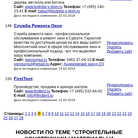
дерева, металла или бетона
Сайт:
www.lestnitsi-v-dom.ru
Телефон:
+7 (495) 140-
23-41
E-mail:
zakaz@lestnitsi-v-dom.ru
Дата последнего изменения: 22.02.2019
Служба Ремонта Окон
149.
Служба ремонта окон - профессиональное
обслуживание и ремонт окон в Сургуте. Гарантия
качества по доступным ценам на все виды работ!
Редактировать
Многолетний опыт в сфере обслуживания окон и
Удалить
профессиональный подход - вот что выделяет
Добавить сайт
нашу компанию.
Сайт:
gsrosurgut.ru
Телефон:
3462 37-04-10
E-mail:
sgrosurgut@gmail.ru
Адрес:
Андреевский заезд 2/3
Дата последнего изменения: 13.02.2019
FirstTent
150.
Редактировать
Производство, продажа и аренда шатров.
Удалить
Сайт:
www.firsttent.ru
Телефон:
+7 (495) 532-64-42
Добавить сайт
E-mail:
info@firsttent.ru
Дата последнего изменения: 12.02.2019
Страницы:
1
2
3
4
5
6
7
8
9
10
11
12
13
14
15
16
17
18
19
20
21
22
23
24
25
26
27
28
НОВОСТИ ПО ТЕМЕ "СТРОИТЕЛЬНЫЕ