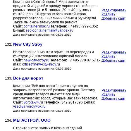
Компания «Контейнерный Мир» занимается
продажей и сдачей в аренду морских контейнеров
разных типов (3- и 5-тонных, 20- и 40-футовых
Редактировать
контейнеры, 10-футовых блок-контейнеров,
Удалить
рефрижераторов). В наличии новые и б/у модели.
Добавить сайт
Также мы оказываем услуги по ремонт
Сайт:
container.msk.ru
Телефон:
+7 (495) 999-1352
E-mail:
seo-containermsk@yandex.ru
Дата последнего изменения: 08.05.2019
New City Stroy
132.
Изготовление и монтаж офисных перегородок и
Редактировать
конструкций, изготовление офисной мебели
Удалить
Сайт:
new-city-stroy.ru
Телефон:
+7 495 779 07 57
E-
Добавить сайт
mail:
office@new-city-stroy.ru
Дата последнего изменения: 08.05.2019
Всё для ворот
133.
Компания "Всё для ворот" ориентируется на
запросы потребителей разного уровня. Поэтому
Редактировать
среди наших товаров имеются все виды
Удалить
автоматических ворот, которые Вас заинтересуют.
Добавить сайт
Сайт:
vorota-74.ru
Телефон:
342 2017896
E-mail:
vsedlya.vorot@bk.ru
Дата последнего изменения: 08.05.2019
МЕГАСТРОЙ, ООО
134.
Строительство жилых и нежилых зданий.