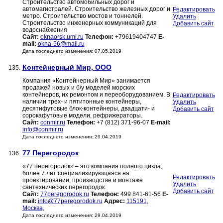
Строительство автомобильных дорог и
автомагистралей. Строительство железных дорог и
Редактировать
метро. Строительство мостов и тоннелей.
Удалить
Строительство инженерных коммуникаций для
Добавить сайт
водоснабжения
Сайт:
oknaorsk.umi.ru
Телефон:
+79619404747
E-
mail:
okna-56@mail.ru
Дата последнего изменения: 07.05.2019
Контейнерный Мир, ООО
135.
Компания «Контейнерный Мир» занимается
продажей новых и б/у моделей морских
контейнеров, их ремонтом и переоборудованием. В
Редактировать
наличии трех- и пятитонные контейнеры,
Удалить
десятифутовые блок-контейнеры, двадцати- и
Добавить сайт
сорокафутовые модели, рефрижераторы.
Сайт:
conmir.ru
Телефон:
+7 (812) 371-96-07
E-mail:
info@conmir.ru
Дата последнего изменения: 29.04.2019
77 Перегородок
136.
«77 перегородок» – это компания полного цикла,
более 7 лет специализирующаяся на
Редактировать
проектировании, производстве и монтаже
Удалить
сантехнических перегородок.
Добавить сайт
Сайт:
77peregorodok.ru
Телефон:
499 841-61-56
E-
mail:
info@77peregorodok.ru
Адрес:
115191,
Москва,
Дата последнего изменения: 29.04.2019