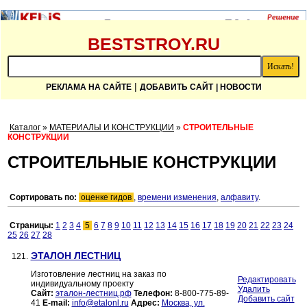
BESTSTROY.RU
|
РЕКЛАМА НА САЙТЕ
ДОБАВИТЬ САЙТ
| НОВОСТИ
Каталог
»
МАТЕРИАЛЫ И КОНСТРУКЦИИ
»
СТРОИТЕЛЬНЫЕ
КОНСТРУКЦИИ
СТРОИТЕЛЬНЫЕ КОНСТРУКЦИИ
Сортировать по:
оценке гидов
,
времени изменения
,
алфавиту
.
Страницы:
1
2
3
4
5
6
7
8
9
10
11
12
13
14
15
16
17
18
19
20
21
22
23
24
25
26
27
28
ЭТАЛОН ЛЕСТНИЦ
121.
Изготовление лестниц на заказ по
Редактировать
индивидуальному проекту
Удалить
Сайт:
эталон-лестниц.рф
Телефон:
8-800-775-89-
Добавить сайт
41
E-mail:
info@etalonl.ru
Адрес:
Москва, ул.