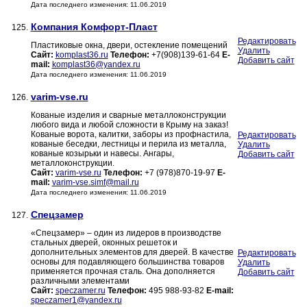
Дата последнего изменения: 11.06.2019
Компания Комфорт-Пласт
125.
Редактировать
Пластиковые окна, двери, остекление помещений
Удалить
Сайт:
komplast36.ru
Телефон:
+7(908)139-61-64
E-
Добавить сайт
mail:
komplast36@yandex.ru
Дата последнего изменения: 11.06.2019
varim-vse.ru
126.
Кованые изделия и сварные металлоконструкции
любого вида и любой сложности в Крыму на заказ!
Кованые ворота, калитки, заборы из профнастила,
Редактировать
кованые беседки, лестницы и перила из металла,
Удалить
кованые козырьки и навесы. Ангары,
Добавить сайт
металлоконструкции.
Сайт:
varim-vse.ru
Телефон:
+7 (978)870-19-97
E-
mail:
varim-vse.simf@mail.ru
Дата последнего изменения: 11.06.2019
Спецзамер
127.
«Спецзамер» – один из лидеров в производстве
стальных дверей, оконных решеток и
дополнительных элементов для дверей. В качестве
Редактировать
основы для подавляющего большинства товаров
Удалить
применяется прочная сталь. Она дополняется
Добавить сайт
различными элементами
Сайт:
speczamer.ru
Телефон:
495 988-93-82
E-mail:
speczamer1@yandex.ru