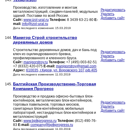
143.
Производство, изготовление и монтаж
Редактировать
металлоконструкций, сэндвич-панелей, модульных
Удалить
зданий. Поставки по всей России.
Добавить сайт
Сайт:
www.izol-ural.ru
Телефон:
8 3439 63-21-80
E-
mail:
info@izol-ural.ru
Дата последнего изменения: 15.03.2019
Манигор Строй строительство
144.
деревянных домов
Строительство деревянных домов, дач и бань под
Редактировать
ключ из оцилиндрованного бревна,
Удалить
профилированного и клеенного бруса.
Добавить сайт
Сайт:
manigorstroy.ru
Телефон:
+7 (495) 003-82-51
+7 (8332) 420-075
E-mail:
manigorstroy@gmail.com
Адрес:
610035, г.Киров, ул. Воровского 107,оф.405
Дата последнего изменения: 11.03.2019
Балтийская Производственно-Торговая
145.
Компания Прогресс
Производство и продажа офисно-бытовых блок-
контейнеров, металлических блок-контейнеров,
Редактировать
торговых павильонов, торговых киосков,
Удалить
санитарных блок-контейнеров, мобильных
Добавить сайт
лабораторий, нестандартных блок-контейнеров и
металлоконструкций
Сайт:
www.bptkprogress.ru
Телефон:
(812) 490-76-
83
E-mail:
company@bptkprogress.ru
Дата последнего изменения: 11.03.2019