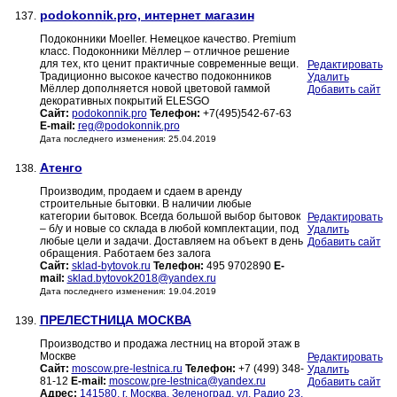
podokonnik.pro, интернет магазин
137.
Подоконники Moeller. Немецкое качество. Premium
класс. Подоконники Мёллер – отличное решение
для тех, кто ценит практичные современные вещи.
Редактировать
Традиционно высокое качество подоконников
Удалить
Мёллер дополняется новой цветовой гаммой
Добавить сайт
декоративных покрытий ELESGO
Сайт:
podokonnik.pro
Телефон:
+7(495)542-67-63
E-mail:
reg@podokonnik.pro
Дата последнего изменения: 25.04.2019
Атенго
138.
Производим, продаем и сдаем в аренду
строительные бытовки. В наличии любые
категории бытовок. Всегда большой выбор бытовок
Редактировать
– б/у и новые со склада в любой комплектации, под
Удалить
любые цели и задачи. Доставляем на объект в день
Добавить сайт
обращения. Работаем без залога
Сайт:
sklad-bytovok.ru
Телефон:
495 9702890
E-
mail:
sklad.bytovok2018@yandex.ru
Дата последнего изменения: 19.04.2019
ПРЕЛЕСТНИЦА МОСКВА
139.
Производство и продажа лестниц на второй этаж в
Москве
Редактировать
Сайт:
moscow.pre-lestnica.ru
Телефон:
+7 (499) 348-
Удалить
81-12
E-mail:
moscow.pre-lestnica@yandex.ru
Добавить сайт
Адрес:
141580, г. Москва, Зеленоград, ул. Радио 23,