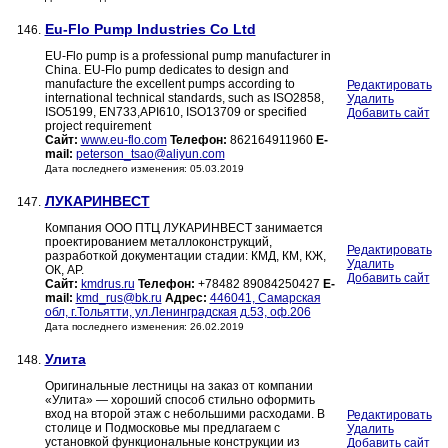
Eu-Flo Pump Industries Co Ltd
146.
EU-Flo pump is a professional pump manufacturer in
China. EU-Flo pump dedicates to design and
manufacture the excellent pumps according to
Редактировать
international technical standards, such as ISO2858,
Удалить
ISO5199, EN733,API610, ISO13709 or specified
Добавить сайт
project requirement
Сайт:
www.eu-flo.com
Телефон:
862164911960
E-
mail:
peterson_tsao@aliyun.com
Дата последнего изменения: 05.03.2019
ЛУКАРИНВЕСТ
147.
Компания ООО ПТЦ ЛУКАРИНВЕСТ занимается
проектированием металлоконструкций,
Редактировать
разработкой документации стадии: КМД, КМ, КЖ,
Удалить
ОК, АР.
Добавить сайт
Сайт:
kmdrus.ru
Телефон:
+78482 89084250427
E-
mail:
kmd_rus@bk.ru
Адрес:
446041, Самарская
обл, г.Тольятти, ул.Ленинградская д.53, оф.206
Дата последнего изменения: 26.02.2019
Улита
148.
Оригинальные лестницы на заказ от компании
«Улита» — хороший способ стильно оформить
вход на второй этаж с небольшими расходами. В
Редактировать
столице и Подмосковье мы предлагаем с
Удалить
установкой функциональные конструкции из
Добавить сайт