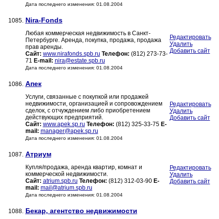
Дата последнего изменения: 01.08.2004
Nira-Fonds
1085.
Любая коммерческая недвижимость в Санкт-
Редактировать
Петербурге. Аренда, покупка, продажа, продажа
Удалить
прав аренды.
Добавить сайт
Сайт:
www.nirafonds.spb.ru
Телефон:
(812) 273-73-
71
E-mail:
nira@estate.spb.ru
Дата последнего изменения: 01.08.2004
Апек
1086.
Услуги, связанные с покупкой или продажей
недвижимости, организацией и сопровождением
Редактировать
сделок, с отчуждением либо приобретением
Удалить
действующих предприятий.
Добавить сайт
Сайт:
www.apek.sp.ru
Телефон:
(812) 325-33-75
E-
mail:
manager@apek.sp.ru
Дата последнего изменения: 01.08.2004
Атриум
1087.
Купля/продажа, аренда квартир, комнат и
Редактировать
коммерческой недвижимости.
Удалить
Сайт:
atrium.spb.ru
Телефон:
(812) 312-03-90
E-
Добавить сайт
mail:
mail@atrium.spb.ru
Дата последнего изменения: 01.08.2004
Бекар, агентство недвижимости
1088.