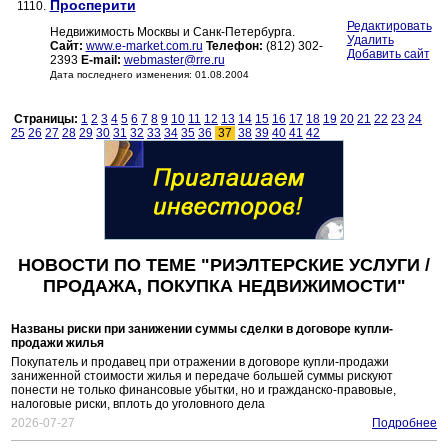
Просперити
1110.
Редактировать
Недвижимость Москвы и Санк-Петербурга.
Удалить
Сайт:
www.e-market.com.ru
Телефон:
(812) 302-
Добавить сайт
2393
E-mail:
webmaster@rre.ru
Дата последнего изменения: 01.08.2004
Страницы:
1
2
3
4
5
6
7
8
9
10
11
12
13
14
15
16
17
18
19
20
21
22
23
24
25
26
27
28
29
30
31
32
33
34
35
36
37
38
39
40
41
42
НОВОСТИ ПО ТЕМЕ "РИЭЛТЕРСКИЕ УСЛУГИ /
ПРОДАЖА, ПОКУПКА НЕДВИЖИМОСТИ"
Названы риски при занижении суммы сделки в договоре купли-
продажи жилья
Покупатель и продавец при отражении в договоре купли-продажи
заниженной стоимости жилья и передаче большей суммы рискуют
понести не только финансовые убытки, но и гражданско-правовые,
налоговые риски, вплоть до уголовного дела
2026-07-27
Подробнее