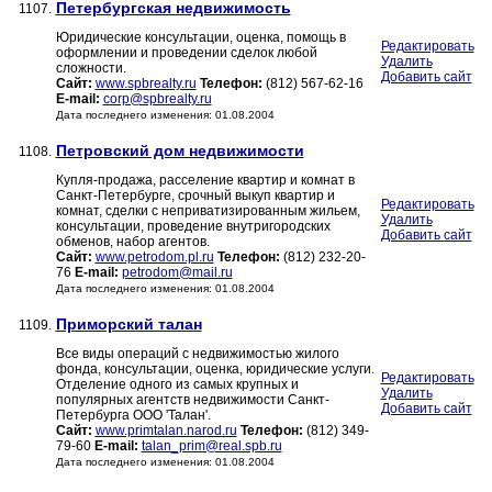
Петербургская недвижимость
1107.
Юридические консультации, оценка, помощь в
Редактировать
оформлении и проведении сделок любой
Удалить
сложности.
Добавить сайт
Сайт:
www.spbrealty.ru
Телефон:
(812) 567-62-16
E-mail:
corp@spbrealty.ru
Дата последнего изменения: 01.08.2004
Петровский дом недвижимости
1108.
Купля-продажа, расселение квартир и комнат в
Санкт-Петербурге, срочный выкуп квартир и
Редактировать
комнат, сделки с неприватизированным жильем,
Удалить
консультации, проведение внутригородских
Добавить сайт
обменов, набор агентов.
Сайт:
www.petrodom.pl.ru
Телефон:
(812) 232-20-
76
E-mail:
petrodom@mail.ru
Дата последнего изменения: 01.08.2004
Приморский талан
1109.
Все виды операций с недвижимостью жилого
фонда, консультации, оценка, юридические услуги.
Редактировать
Отделение одного из самых крупных и
Удалить
популярных агентств недвижимости Санкт-
Добавить сайт
Петербурга ООО 'Талан'.
Сайт:
www.primtalan.narod.ru
Телефон:
(812) 349-
79-60
E-mail:
talan_prim@real.spb.ru
Дата последнего изменения: 01.08.2004