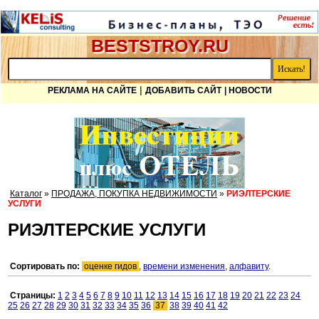
BESTSTROY.RU
|
РЕКЛАМА НА САЙТЕ
ДОБАВИТЬ САЙТ
| НОВОСТИ
Каталог
»
ПРОДАЖА, ПОКУПКА НЕДВИЖИМОСТИ
»
РИЭЛТЕРСКИЕ
УСЛУГИ
РИЭЛТЕРСКИЕ УСЛУГИ
Сортировать по:
оценке гидов
,
времени изменения
,
алфавиту
.
Страницы:
1
2
3
4
5
6
7
8
9
10
11
12
13
14
15
16
17
18
19
20
21
22
23
24
25
26
27
28
29
30
31
32
33
34
35
36
37
38
39
40
41
42