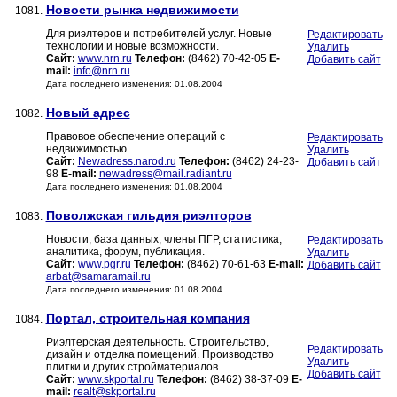
Новости рынка недвижимости
1081.
Для риэлтеров и потребителей услуг. Новые
Редактировать
технологии и новые возможности.
Удалить
Сайт:
www.nrn.ru
Телефон:
(8462) 70-42-05
E-
Добавить сайт
mail:
info@nrn.ru
Дата последнего изменения: 01.08.2004
Новый адрес
1082.
Правовое обеспечение операций с
Редактировать
недвижимостью.
Удалить
Сайт:
Newadress.narod.ru
Телефон:
(8462) 24-23-
Добавить сайт
98
E-mail:
newadress@mail.radiant.ru
Дата последнего изменения: 01.08.2004
Поволжская гильдия риэлторов
1083.
Новости, база данных, члены ПГР, статистика,
Редактировать
аналитика, форум, публикация.
Удалить
Сайт:
www.pgr.ru
Телефон:
(8462) 70-61-63
E-mail:
Добавить сайт
arbat@samaramail.ru
Дата последнего изменения: 01.08.2004
Портал, строительная компания
1084.
Риэлтерская деятельность. Строительство,
Редактировать
дизайн и отделка помещений. Производство
Удалить
плитки и других стройматериалов.
Добавить сайт
Сайт:
www.skportal.ru
Телефон:
(8462) 38-37-09
E-
mail:
realt@skportal.ru