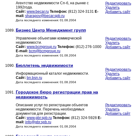
Агентство недвижимости Сп-б, на рынке с
Редактировать
1992года.
Удалить
Сайт:
www.becar.ru
Телефон:
(812) 324-3131
E-
Добавить сайт
mail:
sharapov@becar.spb.ru
Дата последнего изменения: 01.08.2004
Бизнес Центр Менеджмент групп
1089.
Управление объектами коммерческой
Редактировать
недвижимости.
Удалить
Сайт:
www.bcmgroup.ru
Телефон:
(812) 276-1000
Добавить сайт
E-mail:
bcm@bcmgroup.ru
Дата последнего изменения: 01.08.2004
Бюллетень недвижимости
1090.
Редактировать
Информационный каталог недвижимости.
Удалить
Сайт:
bn.bsn.ru
Добавить сайт
Дата последнего изменения: 01.08.2004
Городское бюро регистрации прав на
1091.
недвижимость
Описание услуг по регистрации объектов
Редактировать
недвижимости. Перечень необходимых
Удалить
документов для регистрации.
Добавить сайт
Сайт:
www.gbr.spb.ru
Телефон:
(812) 324-5928
E-
mail:
info@gbr.spb.ru
Дата последнего изменения: 01.08.2004