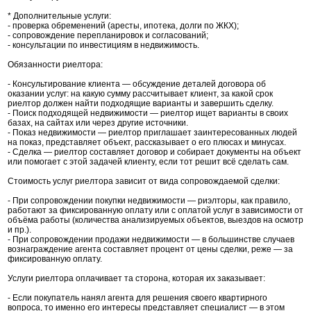
* Дополнительные услуги:
- проверка обременений (аресты, ипотека, долги по ЖКХ);
- сопровождение перепланировок и согласований;
- консультации по инвестициям в недвижимость.
Обязанности риелтора:
- Консультирование клиента — обсуждение деталей договора об
оказании услуг: на какую сумму рассчитывает клиент, за какой срок
риелтор должен найти подходящие варианты и завершить сделку.
- Поиск подходящей недвижимости — риелтор ищет варианты в своих
базах, на сайтах или через другие источники.
- Показ недвижимости — риелтор приглашает заинтересованных людей
на показ, представляет объект, рассказывает о его плюсах и минусах.
- Сделка — риелтор составляет договор и собирает документы на объект
или помогает с этой задачей клиенту, если тот решит всё сделать сам.
Стоимость услуг риелтора зависит от вида сопровождаемой сделки:
- При сопровождении покупки недвижимости — риэлторы, как правило,
работают за фиксированную оплату или с оплатой услуг в зависимости от
объёма работы (количества анализируемых объектов, выездов на осмотр
и пр.).
- При сопровождении продажи недвижимости — в большинстве случаев
вознаграждение агента составляет процент от цены сделки, реже — за
фиксированную оплату.
Услуги риелтора оплачивает та сторона, которая их заказывает:
- Если покупатель нанял агента для решения своего квартирного
вопроса, то именно его интересы представляет специалист — в этом