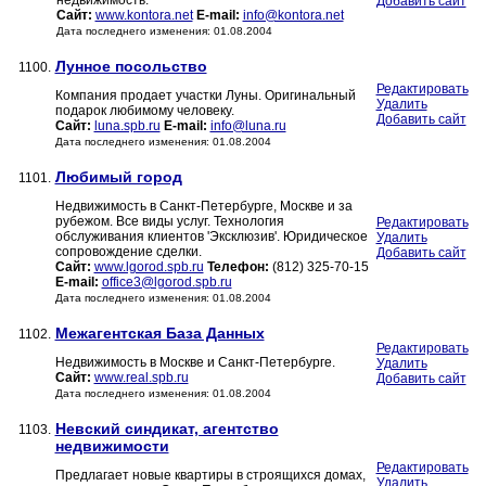
недвижимость.
Добавить сайт
Сайт:
www.kontora.net
E-mail:
info@kontora.net
Дата последнего изменения: 01.08.2004
Лунное посольство
1100.
Редактировать
Компания продает участки Луны. Оригинальный
Удалить
подарок любимому человеку.
Добавить сайт
Сайт:
luna.spb.ru
E-mail:
info@luna.ru
Дата последнего изменения: 01.08.2004
Любимый город
1101.
Недвижимость в Санкт-Петербурге, Москве и за
рубежом. Все виды услуг. Технология
Редактировать
обслуживания клиентов 'Эксклюзив'. Юридическое
Удалить
сопровождение сделки.
Добавить сайт
Сайт:
www.lgorod.spb.ru
Телефон:
(812) 325-70-15
E-mail:
office3@lgorod.spb.ru
Дата последнего изменения: 01.08.2004
Межагентская База Данных
1102.
Редактировать
Недвижимость в Москве и Санкт-Петербурге.
Удалить
Сайт:
www.real.spb.ru
Добавить сайт
Дата последнего изменения: 01.08.2004
Невский синдикат, агентство
1103.
недвижимости
Редактировать
Предлагает новые квартиры в строящихся домах,
Удалить