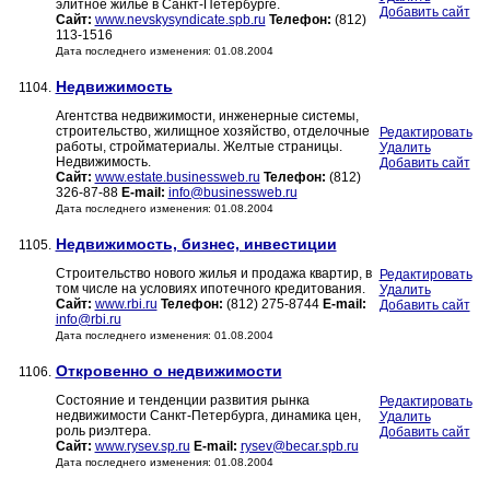
элитное жилье в Санкт-Петербурге.
Добавить сайт
Сайт:
www.nevskysyndicate.spb.ru
Телефон:
(812)
113-1516
Дата последнего изменения: 01.08.2004
Недвижимость
1104.
Агентства недвижимости, инженерные системы,
строительство, жилищное хозяйство, отделочные
Редактировать
работы, стройматериалы. Желтые страницы.
Удалить
Недвижимость.
Добавить сайт
Сайт:
www.estate.businessweb.ru
Телефон:
(812)
326-87-88
E-mail:
info@businessweb.ru
Дата последнего изменения: 01.08.2004
Недвижимость, бизнес, инвестиции
1105.
Строительство нового жилья и продажа квартир, в
Редактировать
том числе на условиях ипотечного кредитования.
Удалить
Сайт:
www.rbi.ru
Телефон:
(812) 275-8744
E-mail:
Добавить сайт
info@rbi.ru
Дата последнего изменения: 01.08.2004
Откровенно о недвижимости
1106.
Состояние и тенденции развития рынка
Редактировать
недвижимости Санкт-Петербурга, динамика цен,
Удалить
роль риэлтера.
Добавить сайт
Сайт:
www.rysev.sp.ru
E-mail:
rysev@becar.spb.ru
Дата последнего изменения: 01.08.2004