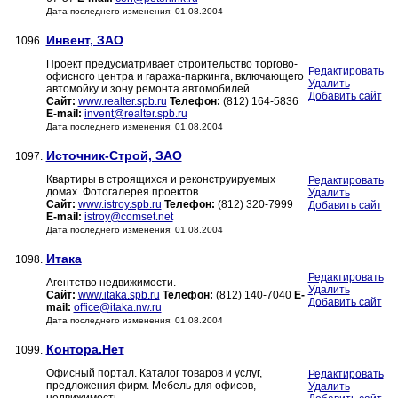
Дата последнего изменения: 01.08.2004
Инвент, ЗАО
1096.
Проект предусматривает строительство торгово-
Редактировать
офисного центра и гаража-паркинга, включающего
Удалить
автомойку и зону ремонта автомобилей.
Добавить сайт
Сайт:
www.realter.spb.ru
Телефон:
(812) 164-5836
E-mail:
invent@realter.spb.ru
Дата последнего изменения: 01.08.2004
Источник-Строй, ЗАО
1097.
Квартиры в строящихся и реконструируемых
Редактировать
домах. Фотогалерея проектов.
Удалить
Сайт:
www.istroy.spb.ru
Телефон:
(812) 320-7999
Добавить сайт
E-mail:
istroy@comset.net
Дата последнего изменения: 01.08.2004
Итака
1098.
Редактировать
Агентство недвижимости.
Удалить
Сайт:
www.itaka.spb.ru
Телефон:
(812) 140-7040
E-
Добавить сайт
mail:
office@itaka.nw.ru
Дата последнего изменения: 01.08.2004
Контора.Нет
1099.
Офисный портал. Каталог товаров и услуг,
Редактировать
предложения фирм. Мебель для офисов,
Удалить