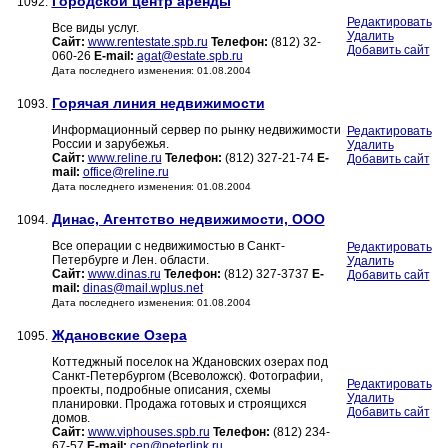
Городской центр аренды
1092.
Редактировать
Все виды услуг.
Удалить
Сайт:
www.rentestate.spb.ru
Телефон:
(812) 32-
Добавить сайт
060-26
E-mail:
agat@estate.spb.ru
Дата последнего изменения: 01.08.2004
Горячая линия недвижимости
1093.
Информационный сервер по рынку недвижимости
Редактировать
России и зарубежья.
Удалить
Сайт:
www.reline.ru
Телефон:
(812) 327-21-74
E-
Добавить сайт
mail:
office@reline.ru
Дата последнего изменения: 01.08.2004
Динас, Агентство недвижимости, ООО
1094.
Все операции с недвижимостью в Санкт-
Редактировать
Петербурге и Лен. области.
Удалить
Сайт:
www.dinas.ru
Телефон:
(812) 327-3737
E-
Добавить сайт
mail:
dinas@mail.wplus.net
Дата последнего изменения: 01.08.2004
Ждановские Озера
1095.
Коттеджный поселок на Ждановских озерах под
Санкт-Петербургом (Всеволожск). Фотографии,
Редактировать
проекты, подробные описания, схемы
Удалить
планировки. Продажа готовых и строящихся
Добавить сайт
домов.
Сайт:
www.viphouses.spb.ru
Телефон:
(812) 234-
67-57
E-mail:
cen@peterlink.ru