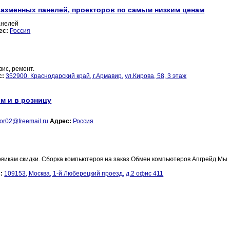
лазменных панелей, проекторов по самым низким ценам
анелей
ес:
Россия
ис, ремонт.
с:
352900. Краснодарский край, г.Армавир, ул.Кирова, 58, 3 этаж
м и в розницу
tor02@freemail.ru
Адрес:
Россия
товикам скидки. Сборка компьютеров на заказ.Обмен компьютеров.Апгрейд.Мы
:
109153, Москва, 1-й Люберецкий проезд, д.2 офис 411