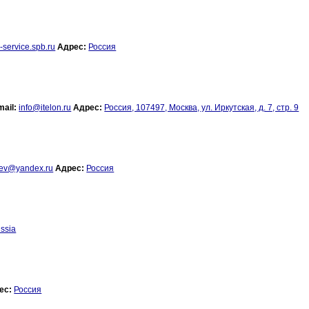
service.spb.ru
Адрес:
Россия
mail:
info@itelon.ru
Адрес:
Россия, 107497, Москва, ул. Иркутская, д. 7, стр. 9
cev@yandex.ru
Адрес:
Россия
ssia
ес:
Россия