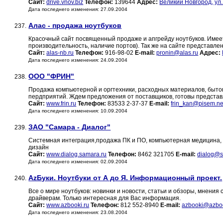
Сайт:
drive.vnov.biz
Телефон:
139644
Адрес:
Великий Новгород, ул.
Дата последнего изменения: 27.09.2004
Алас - продажа ноутбуков
237.
Красочный сайт посвященный продаже и апгрейду ноутбуков. Имеет
производительность, наличие портов). Так же на сайте представлен
Сайт:
alas-nb.ru
Телефон:
916-98-02
E-mail:
pronin@alas.ru
Адрес:
Дата последнего изменения: 24.09.2004
ООО "ФРИН"
238.
Продажа компьютерной и оргтехники, расходных материалов, быто
пердприятий. Ждем предложения от поставщиков, готовы представ
Сайт:
www.frin.ru
Телефон:
83533 2-37-37
E-mail:
frin_kan@pisem.ne
Дата последнего изменения: 10.09.2004
ЗАО "Самара - Диалог"
239.
Системная интеграция,продажа ПК и ПО, компьютерная медицина, 
дизайн
Сайт:
www.dialog.samara.ru
Телефон:
8462 321705
E-mail:
dialog@s
Дата последнего изменения: 02.09.2004
AzБуки. Ноутбуки от А до Я. Информационный проект.
240.
Все о мире ноутбуков: новинки и новости, статьи и обзоры, мнения
драйверам. Только интересная для Вас информация.
Сайт:
www.azbooki.ru
Телефон:
812 552-8940
E-mail:
azbooki@azboo
Дата последнего изменения: 23.08.2004