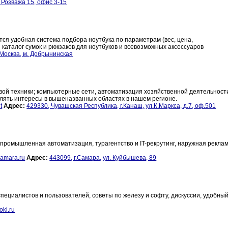
 Розважа 15, офис 3-15
ся удобная система подбора ноутбука по параметрам (вес, цена,
 каталог сумок и рюкзаков для ноутбуков и всевозможных аксессуаров
Москва, м. Добрынинская
вой техники; компьютерные сети, автоматизация хозяйственной деятельност
лять интересы в вышеназванных областях в нашем регионе.
t
Адрес:
429330, Чувашская Республика, г.Канаш, ул.К.Маркса, д.7, оф.501
промышленная автоматизация, турагентство и IT-рекрутинг, наружная рекла
amara.ru
Адрес:
443099, г.Самара, ул. Куйбышева, 89
 специалистов и пользователей, советы по железу и софту, дискуссии, удобный
ki.ru