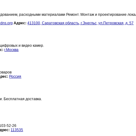
дованием, расходными материалами Ремонт. Монтаж и проектирование лок
dns.org
Адрес:
413100, Саратовская область, г.Энегльс, ул.Петровская, д. 57
, цифровых и видео камер.
с:
г.Москва
оваров
рес:
Россия
. Бесплатная доставка.
103-52-26
дрес:
113535