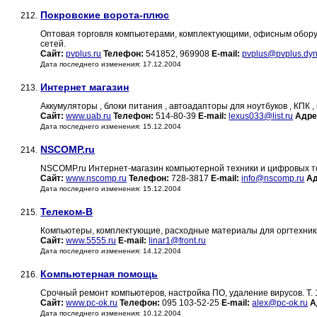
Покровские ворота-плюс
212.
Оптовая торговля компьютерами, комплектующими, офисным обору
сетей.
Сайт:
pvplus.ru
Телефон:
541852, 969908
E-mail:
pvplus@pvplus.dyn
Дата последнего изменения: 17.12.2004
Интернет магазин
213.
Аккумуляторы , блоки питания , автоадапторы для ноутбуков , КПК 
Сайт:
www.uab.ru
Телефон:
514-80-39
E-mail:
lexus033@list.ru
Адре
Дата последнего изменения: 15.12.2004
NSCOMP.ru
214.
NSCOMP.ru Интернет-магазин компьютерной техники и цифровых т
Сайт:
www.nscomp.ru
Телефон:
728-3817
E-mail:
info@nscomp.ru
Ад
Дата последнего изменения: 15.12.2004
Телеком-В
215.
Компьютеры, комплектующие, расходные материалы для оргтехники
Сайт:
www.5555.ru
E-mail:
linar1@front.ru
Дата последнего изменения: 14.12.2004
Компьютерная помощь
216.
Срочный ремонт компьютеров, настройка ПО, удаление вирусов. Т. 
Сайт:
www.pc-ok.ru
Телефон:
095 103-52-25
E-mail:
alex@pc-ok.ru
А
Дата последнего изменения: 10.12.2004