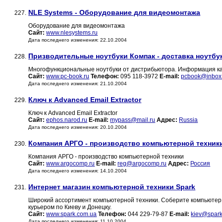
NLE Systems - Оборудование для видеомонтажа
227.
Оборудование для видеомонтажа
Сайт:
www.nlesystems.ru
Дата последнего изменения: 22.10.2004
Призводительные ноутбуки Компак - доставка ноутбук
228.
Многофункциональные ноутбуки от дистрибьютора. Информация как 
Сайт:
www.pc-book.ru
Телефон:
095 118-3972
E-mail:
pcbook@inbox
Дата последнего изменения: 21.10.2004
Ключ к Advanced Email Extractor
229.
Ключ к Advanced Email Extractor
Сайт:
ephos.narod.ru
E-mail:
mypass@mail.ru
Адрес:
Russia
Дата последнего изменения: 20.10.2004
Компания АРГО - производство компьютерной техник
230.
Компания АРГО - производство компьютерной техники
Сайт:
www.argocomp.ru
E-mail:
reg@argocomp.ru
Адрес:
Россия
Дата последнего изменения: 14.10.2004
Интернет магазин компьютерной техники Spark
231.
Широкий ассортимент компьютерной техники. Соберите компьютер и
курьером по Киеву и Донецку.
Сайт:
www.spark.com.ua
Телефон:
044 229-79-87
E-mail:
kiev@spar
Дата последнего изменения: 11.10.2004