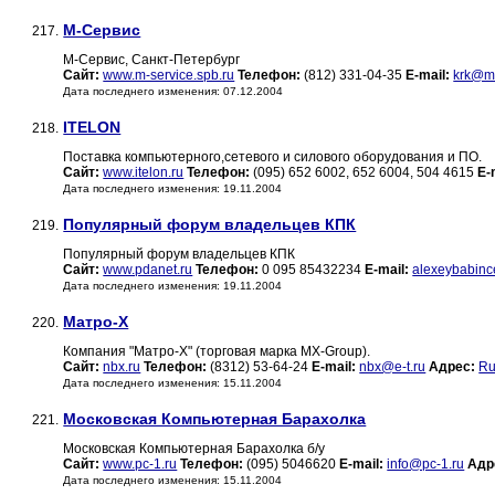
М-Сервис
217.
М-Сервис, Санкт-Петербург
Сайт:
www.m-service.spb.ru
Телефон:
(812) 331-04-35
E-mail:
krk@m-
Дата последнего изменения: 07.12.2004
ITELON
218.
Поставка компьютерного,сетевого и силового оборудования и ПО.
Сайт:
www.itelon.ru
Телефон:
(095) 652 6002, 652 6004, 504 4615
E-
Дата последнего изменения: 19.11.2004
Популярный форум владельцев КПК
219.
Популярный форум владельцев КПК
Сайт:
www.pdanet.ru
Телефон:
0 095 85432234
E-mail:
alexeybabin
Дата последнего изменения: 19.11.2004
Матро-Х
220.
Компания "Матро-Х" (торговая марка MX-Group).
Сайт:
nbx.ru
Телефон:
(8312) 53-64-24
E-mail:
nbx@e-t.ru
Адрес:
Ru
Дата последнего изменения: 15.11.2004
Московская Компьютерная Барахолка
221.
Московская Компьютерная Барахолка б/у
Сайт:
www.pc-1.ru
Телефон:
(095) 5046620
E-mail:
info@pc-1.ru
Адр
Дата последнего изменения: 15.11.2004