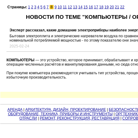
Страницы:
1
2
3
4
5
6
7
8
9
10
11
12
13
14
15
16
17
18
19
20
21
22
НОВОСТИ ПО ТЕМЕ "КОМПЬЮТЕРЫ / О
Эксперт рассказал, какие домашние электроприборы наиболее энер
Бытовая электроплита и электрические нагреватели воздуха по сравн
номинальной потребляемой мощностью - по этому показателю они знач
2025-02-24
КОМПЬЮТЕРЫ
— это устройство, которое принимает, обрабатывает и х
операции численных расчётов и манипулирования данными, но сюда отн
При покупке компьютера рекомендуется учитывать тип устройства, проце
избыточную производительность.
АРЕНДА
|
АРХИТЕКТУРА, ДИЗАЙН, ПРОЕКТИРОВАНИЕ
|
БЕЗОПАСНОСТ
ОБОРУДОВАНИЕ, ТЕХНИКА, ПРИБОРЫ И ИНСТРУМЕНТЫ
|
ОРГТЕХНИК
ОТРАСЛИ
|
РЕМОНТ, РЕКОНСТРУКЦИЯ, РЕСТАВРАЦИЯ
|
СОПРОВ