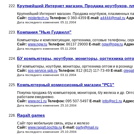
Крупнейший Интернет магазин. Продажа ноутбуков, п
222.
Крупнейший Интернет магазин. Продажа ноутбуков, плазменных п
Сайт:
mistertech.ru
Телефон:
0 360-4359
E-mail:
a4444@mail.ru
Адр
Дата последнего изменения: 05.11.2004
Компания "Нью Гудвилл"
223.
Компьютеры и комплектующие, оргтехника, сотовые телефоны, серв
Сайт:
www.ngw.ru
Телефон:
86137 29000
E-mail:
ngw@ngw.ru
Адре
Дата последнего изменения: 05.11.2004
БУ компьютеры, ноутбуки, мониторы, оргтехника опто
224.
БУ компьютеры, ноутбуки, мониторы, оргтехника оптом и в розницу
Сайт:
sos-service.spb.ru
Телефон:
812 (812) 117-73-49
E-mail:
olega
Дата последнего изменения: 03.11.2004
Компьютерный комиссионный магазин "PC1"
225.
Покупка продажа б/у компьютеров, мониторов, б/у железа и др. Оп
работаем ежедневно.
Сайт:
www.pc1.ru
Телефон:
095 507-5497
E-mail:
info@pc1.ru
Адрес
Дата последнего изменения: 25.10.2004
Ragalt games
226.
Сайт про мобильную связь, игры и железо
Сайт:
www.ragalt.pochta.ru
E-mail:
garty@mail.ru
Дата последнего изменения: 25.10.2004