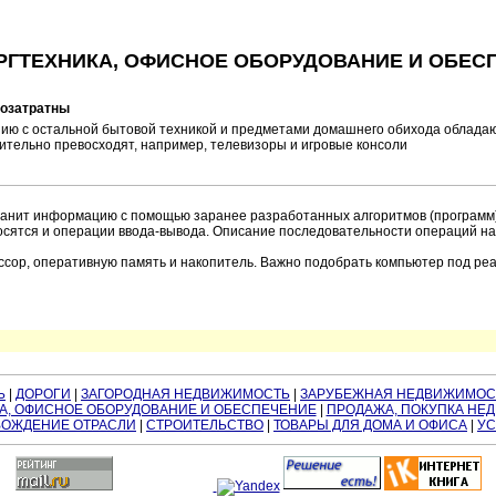
РГТЕХНИКА, ОФИСНОЕ ОБОРУДОВАНИЕ И ОБЕС
гозатратны
ению с остальной бытовой техникой и предметами домашнего обихода облад
ительно превосходят, например, телевизоры и игровые консоли
ранит информацию с помощью заранее разработанных алгоритмов (программ)
осятся и операции ввода-вывода. Описание последовательности операций н
ссор, оперативную память и накопитель. Важно подобрать компьютер под реа
Ь
|
ДОРОГИ
|
ЗАГОРОДНАЯ НЕДВИЖИМОСТЬ
|
ЗАРУБЕЖНАЯ НЕДВИЖИМОС
А, ОФИСНОЕ ОБОРУДОВАНИЕ И ОБЕСПЕЧЕНИЕ
|
ПРОДАЖА, ПОКУПКА НЕ
ОЖДЕНИЕ ОТРАСЛИ
|
СТРОИТЕЛЬСТВО
|
ТОВАРЫ ДЛЯ ДОМА И ОФИСА
|
УС