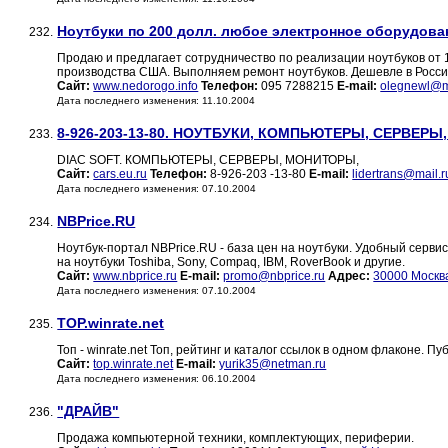
Ноутбуки по 200 долл. любое электронное оборудов
232.
Продаю и предлагает сотрудничество по реализации ноутбуков от
производства США. Выполняем ремонт ноутбуков. Дешевле в Росси
Сайт:
www.nedorogo.info
Телефон:
095 7288215
E-mail:
olegnewl@m
Дата последнего изменения: 11.10.2004
8-926-203-13-80. НОУТБУКИ, КОМПЬЮТЕРЫ, СЕРВЕР
233.
DIAC SOFT. КОМПЬЮТЕРЫ, СЕРВЕРЫ, МОНИТОРЫ,
Сайт:
cars.eu.ru
Телефон:
8-926-203 -13-80
E-mail:
lidertrans@mail.r
Дата последнего изменения: 07.10.2004
NBPrice.RU
234.
Ноутбук-портал NBPrice.RU - база цен на ноутбуки. Удобный серв
на ноутбуки Toshiba, Sony, Compaq, IBM, RoverBook и другие.
Сайт:
www.nbprice.ru
E-mail:
promo@nbprice.ru
Адрес:
30000 Москв
Дата последнего изменения: 07.10.2004
TOP.winrate.net
235.
Топ - winrate.net Топ, рейтинг и каталог ссылок в одном флаконе. Пу
Сайт:
top.winrate.net
E-mail:
yurik35@netman.ru
Дата последнего изменения: 06.10.2004
"ДРАЙВ"
236.
Продажа компьютерной техники, комплектующих, периферии.