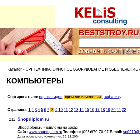
BESTSTROY.RU
ДОБАВИТЬ САЙТ
ВСЕ 
|
Каталог
»
ОРГТЕХНИКА, ОФИСНОЕ ОБОРУДОВАНИЕ И ОБЕСПЕЧЕНИЕ
КОМПЬЮТЕРЫ
Сортировать по:
оценке гидов
,
времени изменения
,
алфавиту
.
Страницы:
1
2
3
4
5
6
7
8
9
10
11
12
13
14
15
16
17
18
19
20
21
22
Shopdiplom.ru
211.
Shopdiplom.ru - дипломы на заказ
Сайт:
www.shopdiplom.ru
Телефон:
(095)970-70-97
E-mail:
so0910@m
Дата последнего изменения: 29.12.2004