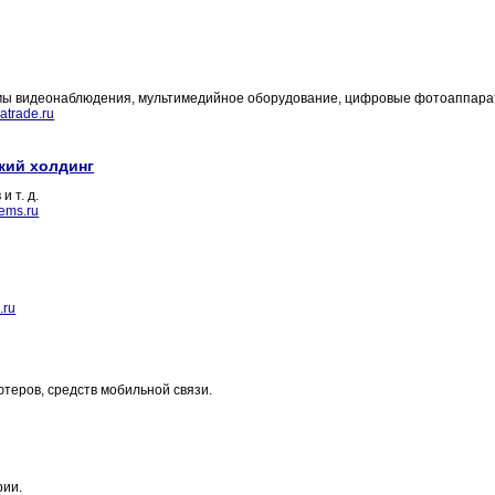
емы видеонаблюдения, мультимедийное оборудование, цифровые фотоаппара
trade.ru
кий холдинг
 т. д.
tems.ru
.ru
теров, средств мобильной связи.
рии.