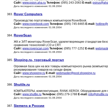
Сайт:
www.psion.aha.ru
Телефон:
(095) 243-2063
E-mail:
psirus@aha
Дата последнего изменения: 01.08.2004
Rover Computers
383.
Производство портативных компьютеров RoverBook.
Сайт:
www.roverbook.com
Телефон:
(095) 745-8465
E-mail:
hotline@
Дата последнего изменения: 01.08.2004
RoverScan
384.
ЖК и ЭЛТ мониторы RoverScan, удовлетворяющие стандартам безоп
сравнение технологий LCD и CRT.
Сайт:
www.roverscan.com
Телефон:
(095) 777-1252
E-mail:
webmast
Дата последнего изменения: 01.08.2004
Shoping.ru, торговый портал
385.
Огромная база цен на все товары компьютерного рынка (компьюте
резервирования товаров на складе фирм.
Сайт:
www.shopping.ru
E-mail:
webmaster@post.shopping.ru
Дата последнего изменения: 01.08.2004
Shuttle.ru
386.
КОМПЬЮТЕРЫ, комплектующие, RANK-XEROX. Оборудование для пр
Сайт:
www.shuttle.ru
Телефон:
(095) 279-1788
E-mail:
info@shuttle.r
Дата последнего изменения: 01.08.2004
Siemens в России
387.