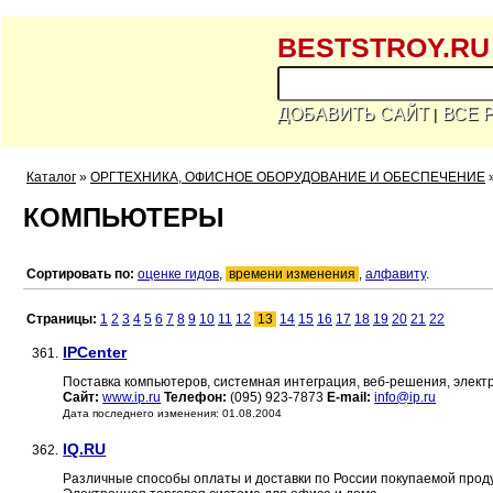
BESTSTROY.RU
ДОБАВИТЬ САЙТ
ВСЕ 
|
Каталог
»
ОРГТЕХНИКА, ОФИСНОЕ ОБОРУДОВАНИЕ И ОБЕСПЕЧЕНИЕ
КОМПЬЮТЕРЫ
Сортировать по:
оценке гидов
,
времени изменения
,
алфавиту
.
Страницы:
1
2
3
4
5
6
7
8
9
10
11
12
13
14
15
16
17
18
19
20
21
22
IPCenter
361.
Поставка компьютеров, системная интеграция, веб-решения, элект
Сайт:
www.ip.ru
Телефон:
(095) 923-7873
E-mail:
info@ip.ru
Дата последнего изменения: 01.08.2004
IQ.RU
362.
Различные способы оплаты и доставки по России покупаемой прод