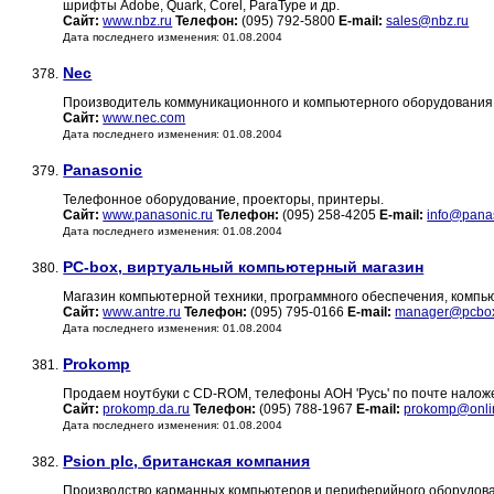
шрифты Adobe, Quark, Corel, ParaType и др.
Сайт:
www.nbz.ru
Телефон:
(095) 792-5800
E-mail:
sales@nbz.ru
Дата последнего изменения: 01.08.2004
Nec
378.
Производитель коммуникационного и компьютерного оборудования
Сайт:
www.nec.com
Дата последнего изменения: 01.08.2004
Panasonic
379.
Телефонное оборудование, проекторы, принтеры.
Сайт:
www.panasonic.ru
Телефон:
(095) 258-4205
E-mail:
info@panas
Дата последнего изменения: 01.08.2004
PC-box, виртуальный компьютерный магазин
380.
Магазин компьютерной техники, программного обеспечения, компьют
Сайт:
www.antre.ru
Телефон:
(095) 795-0166
E-mail:
manager@pcbox
Дата последнего изменения: 01.08.2004
Prokomp
381.
Продаем ноутбуки с CD-ROM, телефоны АОН 'Русь' по почте наложе
Сайт:
prokomp.da.ru
Телефон:
(095) 788-1967
E-mail:
prokomp@onli
Дата последнего изменения: 01.08.2004
Psion plc, британская компания
382.
Производство карманных компьютеров и периферийного оборудова