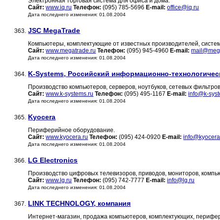
Электронная торговая система для офиса и дома.
Сайт:
www.iq.ru
Телефон:
(095) 785-5696
E-mail:
office@iq.ru
Дата последнего изменения: 01.08.2004
JSC MegaTrade
363.
Компьютеры, комплектующие от известных производителей, сист
Сайт:
www.megatrade.ru
Телефон:
(095) 945-4960
E-mail:
mail@mega
Дата последнего изменения: 01.08.2004
K-Systems, Российский информационно-технологичес
364.
Производство компьютеров, серверов, ноутбуков, сетевых фильтров и
Сайт:
www.k-systems.ru
Телефон:
(095) 495-1167
E-mail:
info@k-sys
Дата последнего изменения: 01.08.2004
Kyocera
365.
Периферийное оборудование.
Сайт:
www.kyocera.ru
Телефон:
(095) 424-0920
E-mail:
info@kyocera
Дата последнего изменения: 01.08.2004
LG Electronics
366.
Производство цифровых телевизоров, приводов, мониторов, компью
Сайт:
www.lg.ru
Телефон:
(095) 742-7777
E-mail:
info@lg.ru
Дата последнего изменения: 01.08.2004
LINK TECHNOLOGY, компания
367.
Интернет-магазин, продажа компьютеров, комплектующих, перифе