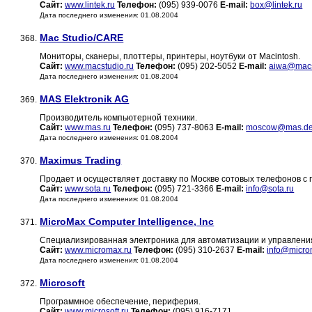
Сайт:
www.lintek.ru
Телефон:
(095) 939-0076
E-mail:
box@lintek.ru
Дата последнего изменения: 01.08.2004
Mac Studio/CARE
368.
Мониторы, сканеры, плоттеры, принтеры, ноутбуки от Macintosh.
Сайт:
www.macstudio.ru
Телефон:
(095) 202-5052
E-mail:
aiwa@macs
Дата последнего изменения: 01.08.2004
MAS Elektronik AG
369.
Производитель компьютерной техники.
Сайт:
www.mas.ru
Телефон:
(095) 737-8063
E-mail:
moscow@mas.d
Дата последнего изменения: 01.08.2004
Maximus Trading
370.
Продает и осуществляет доставку по Москве сотовых телефонов с 
Сайт:
www.sota.ru
Телефон:
(095) 721-3366
E-mail:
info@sota.ru
Дата последнего изменения: 01.08.2004
MicroMax Computer Intelligence, Inc
371.
Специализированная электроника для автоматизации и управлени
Сайт:
www.micromax.ru
Телефон:
(095) 310-2637
E-mail:
info@micr
Дата последнего изменения: 01.08.2004
Microsoft
372.
Программное обеспечение, периферия.
Сайт:
www.microsoft.ru
Телефон:
(095) 916-7171