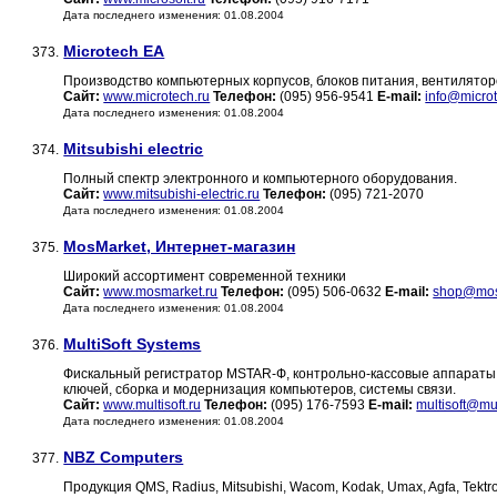
Дата последнего изменения: 01.08.2004
Microtech EA
373.
Производство компьютерных корпусов, блоков питания, вентилятор
Сайт:
www.microtech.ru
Телефон:
(095) 956-9541
E-mail:
info@microt
Дата последнего изменения: 01.08.2004
Mitsubishi electric
374.
Полный спектр электронного и компьютерного оборудования.
Сайт:
www.mitsubishi-electric.ru
Телефон:
(095) 721-2070
Дата последнего изменения: 01.08.2004
MosMarket, Интернет-магазин
375.
Широкий ассортимент современной техники
Сайт:
www.mosmarket.ru
Телефон:
(095) 506-0632
E-mail:
shop@mos
Дата последнего изменения: 01.08.2004
MultiSoft Systems
376.
Фискальный регистратор МSTAR-Ф, контрольно-кассовые аппараты,
ключей, сборка и модернизация компьютеров, системы связи.
Сайт:
www.multisoft.ru
Телефон:
(095) 176-7593
E-mail:
multisoft@mul
Дата последнего изменения: 01.08.2004
NBZ Computers
377.
Продукция QMS, Radius, Mitsubishi, Wacom, Kodak, Umax, Agfa, Tektr