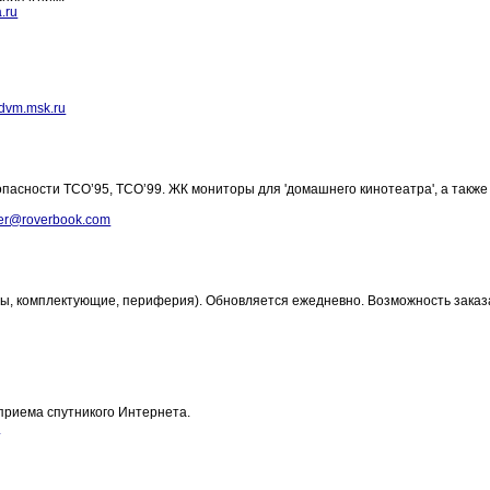
.ru
dvm.msk.ru
асности TCO’95, TCO’99. ЖК мониторы для 'домашнего кинотеатра', а также
er@roverbook.com
ры, комплектующие, периферия). Обновляется ежедневно. Возможность заказ
иема спутникого Интернета.
u