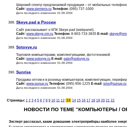
Широкий спектр предлагаемой продукции – от мобильных телефоно
Сайт:
www.siemens.ru
Телефон:
(095) 737-1000
Дата последнего изменения: 01.08.2004
Skeye.pad в России
388.
Сайт рассказывает о КПК Skeye.pad (webpanel).
Сайт:
www.skeye.nm.ru
Телефон:
8-903-733-3835
E-mail:
skeye@nm.
Дата последнего изменения: 01.08.2004
Sotovye.ru
389.
Торговля компьютерами, комплектующими, фототехникой.
Сайт:
www.sotovye.ru
E-mail:
sale@sotovye.ru
Дата последнего изменения: 01.08.2004
Sunrise
390.
Продажа оптом и в розницу компьютеров, комплектующих, перифер
Сайт:
www.sunup.ru
Телефон:
(095) 956-1225
E-mail:
sms@sunup.ru
Дата последнего изменения: 01.08.2004
Страницы:
1
2
3
4
5
6
7
8
9
10
11
12
13
14
15
16
17
18
19
20
21
22
НОВОСТИ ПО ТЕМЕ "КОМПЬЮТЕРЫ / О
Эксперт рассказал, какие домашние электроприборы наиболее энер