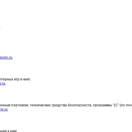
.
onic.ru
ерных игр и книг.
.ru
нным платежом, технические средства безопасности, программы '1С' (по поч
ne.ru
ния к ним.