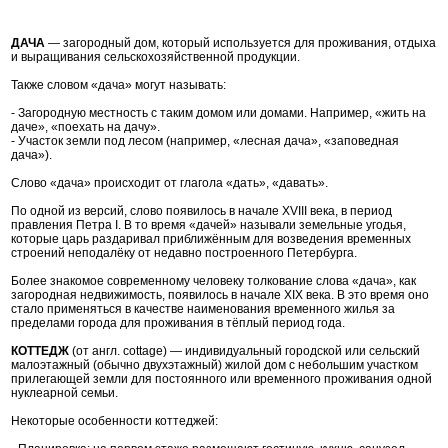
ДАЧА
— загородный дом, который используется для проживания, отдыха
и выращивания сельскохозяйственной продукции.
Также словом «дача» могут называть:
- Загородную местность с таким домом или домами. Например, «жить на
даче», «поехать на дачу».
- Участок земли под лесом (например, «лесная дача», «заповедная
дача»).
Слово «дача» происходит от глагола «дать», «давать».
По одной из версий, слово появилось в начале XVIII века, в период
правления Петра I. В то время «дачей» называли земельные угодья,
которые царь раздаривал приближённым для возведения временных
строений неподалёку от недавно построенного Петербурга.
Более знакомое современному человеку толкование слова «дача», как
загородная недвижимость, появилось в начале XIX века. В это время оно
стало применяться в качестве наименования временного жилья за
пределами города для проживания в тёплый период года.
КОТТЕДЖ
(от англ. cottage) — индивидуальный городской или сельский
малоэтажный (обычно двухэтажный) жилой дом с небольшим участком
прилегающей земли для постоянного или временного проживания одной
нуклеарной семьи.
Некоторые особенности коттеджей: