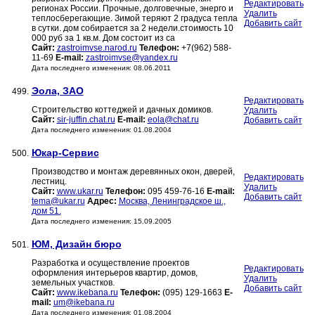
Редактировать
регионах России. Прочные, долговечные, энерго и
Удалить
теплосберегающие. Зимой теряют 2 градуса тепла
Добавить сайт
в сутки. дом собирается за 2 недели.стоимость 10
000 руб за 1 кв.м. Дом состоит из са
Сайт:
zastroimvse.narod.ru
Телефон:
+7(962) 588-
11-69
E-mail:
zastroimvse@yandex.ru
Дата последнего изменения: 08.06.2011
Эола, ЗАО
499.
Редактировать
Строительство коттеджей и дачных домиков.
Удалить
Сайт:
sir-juffin.chat.ru
E-mail:
eola@chat.ru
Добавить сайт
Дата последнего изменения: 01.08.2004
Юкар-Сервис
500.
Производство и монтаж деревянных окон, дверей,
Редактировать
лестниц.
Удалить
Сайт:
www.ukar.ru
Телефон:
095 459-76-16
E-mail:
Добавить сайт
tema@ukar.ru
Адрес:
Москва, Ленинградское ш.,
дом 51.
Дата последнего изменения: 15.09.2005
ЮМ, Дизайн бюро
501.
Разработка и осуществление проектов
Редактировать
оформления интерьеров квартир, домов,
Удалить
земельных участков.
Добавить сайт
Сайт:
www.ikebana.ru
Телефон:
(095) 129-1663
E-
mail:
um@ikebana.ru
Дата последнего изменения: 01.08.2004