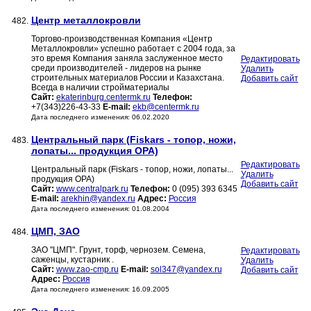
Центр металлокровли
482.
Торгово-производственная Компания «Центр
Металлокровли» успешно работает с 2004 года, за
это время Компания заняла заслуженное место
Редактировать
среди производителей - лидеров на рынке
Удалить
строительных материалов России и Казахстана.
Добавить сайт
Всегда в наличии стройматериалы
Сайт:
ekaterinburg.centermk.ru
Телефон:
+7(343)226-43-33
E-mail:
ekb@centermk.ru
Дата последнего изменения: 06.02.2020
Центральный парк (Fiskars - топор, ножи,
483.
лопаты... продукция OPA)
Редактировать
Центральный парк (Fiskars - топор, ножи, лопаты...
Удалить
продукция OPA)
Добавить сайт
Сайт:
www.centralpark.ru
Телефон:
0 (095) 393 6345
E-mail:
arekhin@yandex.ru
Адрес:
Россия
Дата последнего изменения: 01.08.2004
ЦМП, ЗАО
484.
ЗАО "ЦМП". Грунт, торф, чернозем. Семена,
Редактировать
саженцы, кустарник .
Удалить
Сайт:
www.zao-cmp.ru
E-mail:
sol347@yandex.ru
Добавить сайт
Адрес:
Россия
Дата последнего изменения: 16.09.2005