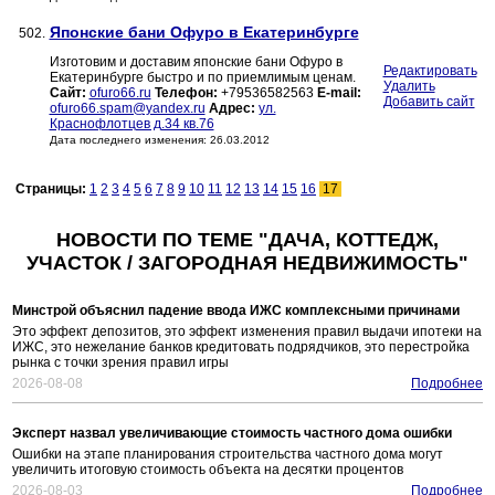
Японские бани Офуро в Екатеринбурге
502.
Изготовим и доставим японские бани Офуро в
Редактировать
Екатеринбурге быстро и по приемлимым ценам.
Удалить
Сайт:
ofuro66.ru
Телефон:
+79536582563
E-mail:
Добавить сайт
ofuro66.spam@yandex.ru
Адрес:
ул.
Краснофлотцев д.34 кв.76
Дата последнего изменения: 26.03.2012
Страницы:
1
2
3
4
5
6
7
8
9
10
11
12
13
14
15
16
17
НОВОСТИ ПО ТЕМЕ "ДАЧА, КОТТЕДЖ,
УЧАСТОК / ЗАГОРОДНАЯ НЕДВИЖИМОСТЬ"
Минстрой объяснил падение ввода ИЖС комплексными причинами
Это эффект депозитов, это эффект изменения правил выдачи ипотеки на
ИЖС, это нежелание банков кредитовать подрядчиков, это перестройка
рынка с точки зрения правил игры
2026-08-08
Подробнее
Эксперт назвал увеличивающие стоимость частного дома ошибки
Ошибки на этапе планирования строительства частного дома могут
увеличить итоговую стоимость объекта на десятки процентов
2026-08-03
Подробнее