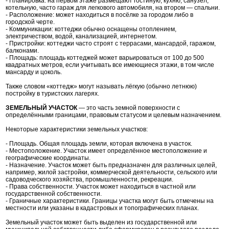
- Планировка: на первом этаже размещают гостиную, кухню, санузел,
котельную, часто гараж для легкового автомобиля, на втором — спальни.
- Расположение: может находиться в посёлке за городом либо в
городской черте.
- Коммуникации: коттеджи обычно оснащены отоплением,
электричеством, водой, канализацией, интернетом.
- Пристройки: коттеджи часто строят с террасами, мансардой, гаражом,
балконами.
- Площадь: площадь коттеджей может варьироваться от 100 до 500
квадратных метров, если учитывать все имеющиеся этажи, в том числе
мансарду и цоколь.
Также словом «коттедж» могут называть лёгкую (обычно летнюю)
постройку в туристских лагерях.
ЗЕМЕЛЬНЫЙ УЧАСТОК
— это часть земной поверхности с
определёнными границами, правовым статусом и целевым назначением.
Некоторые характеристики земельных участков:
- Площадь. Общая площадь земли, которая включена в участок.
- Местоположение. Участок имеет определённое местоположение и
географические координаты.
- Назначение. Участок может быть предназначен для различных целей,
например, жилой застройки, коммерческой деятельности, сельского или
садоводческого хозяйства, промышленности, рекреации.
- Права собственности. Участок может находиться в частной или
государственной собственности.
- Граничные характеристики. Границы участка могут быть отмечены на
местности или указаны в кадастровых и топографических планах.
Земельный участок может быть выделен из государственной или