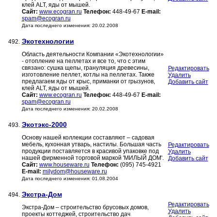
клей ALT, яды от мышей.
Сайт:
www.ecogran.ru
Телефон:
448-49-67
E-mail:
spam@ecogran.ru
Дата последнего изменения: 20.02.2008
Экотехнологии
492.
Область деятельности Компании «Экотехнологии»
- отопление на пеллетах и все то, что с этим
связано: сушка щепы, грануляция древесины,
Редактировать
изготовление пеллет, котлы на пеллетах. Также
Удалить
предлагаем яды от крыс, приманки от грызунов,
Добавить сайт
клей ALT, яды от мышей.
Сайт:
www.ecogran.ru
Телефон:
448-49-67
E-mail:
spam@ecogran.ru
Дата последнего изменения: 20.02.2008
Экотэкс-2000
493.
Основу нашей коллекции составляют – садовая
мебель, кухонная утварь, настилы. Большая часть
Редактировать
продукции поставляется в красивой упаковке под
Удалить
нашей фирменной торговой маркой 'МИЛЫЙ ДОМ'.
Добавить сайт
Сайт:
www.houseware.ru
Телефон:
(095) 745-4921
E-mail:
milydom@houseware.ru
Дата последнего изменения: 01.08.2004
Экстра-Дом
494.
Редактировать
Экстра-Дом – строительство брусовых домов,
Удалить
проекты коттеджей, строительство дач