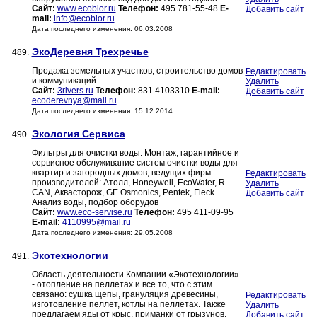
Сайт:
www.ecobior.ru
Телефон:
495 781-55-48
E-
Добавить сайт
mail:
info@ecobior.ru
Дата последнего изменения: 06.03.2008
ЭкоДеревня Трехречье
489.
Продажа земельных участков, строительство домов
Редактировать
и коммуникаций
Удалить
Сайт:
3rivers.ru
Телефон:
831 4103310
E-mail:
Добавить сайт
ecoderevnya@mail.ru
Дата последнего изменения: 15.12.2014
Экология Сервиса
490.
Фильтры для очистки воды. Монтаж, гарантийное и
сервисное обслуживание систем очистки воды для
квартир и загородных домов, ведущих фирм
Редактировать
производителей: Атолл, Honeywell, EcoWater, R-
Удалить
CAN, Аквасторож, GE Osmonics, Pentek, Fleck.
Добавить сайт
Анализ воды, подбор оборудов
Сайт:
www.eco-servise.ru
Телефон:
495 411-09-95
E-mail:
4110995@mail.ru
Дата последнего изменения: 29.05.2008
Экотехнологии
491.
Область деятельности Компании «Экотехнологии»
- отопление на пеллетах и все то, что с этим
связано: сушка щепы, грануляция древесины,
Редактировать
изготовление пеллет, котлы на пеллетах. Также
Удалить
предлагаем яды от крыс, приманки от грызунов,
Добавить сайт