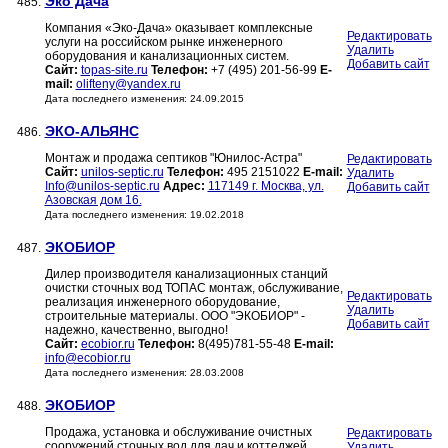
Эко Дача
485.
Компания «Эко-Дача» оказывает комплексные
Редактировать
услуги на российском рынке инженерного
Удалить
оборудования и канализационных систем.
Добавить сайт
Сайт:
topas-site.ru
Телефон:
+7 (495) 201-56-99
E-
mail:
olifteny@yandex.ru
Дата последнего изменения: 24.09.2015
ЭКО-АЛЬЯНС
486.
Монтаж и продажа септиков "Юнилос-Астра"
Редактировать
Сайт:
unilos-septic.ru
Телефон:
495 2151022
E-mail:
Удалить
Info@unilos-septic.ru
Адрес:
117149 г. Москва, ул.
Добавить сайт
Азовская дом 16.
Дата последнего изменения: 19.02.2018
ЭКОБИОР
487.
Дилер производителя канализационных станций
очистки сточных вод ТОПАС монтаж, обслуживание,
Редактировать
реализация инженерного оборудование,
Удалить
строительные материалы. ООО "ЭКОБИОР" -
Добавить сайт
надежно, качественно, выгодно!
Сайт:
ecobior.ru
Телефон:
8(495)781-55-48
E-mail:
info@ecobior.ru
Дата последнего изменения: 28.03.2008
ЭКОБИОР
488.
Продажа, установка и обслуживание очистных
Редактировать
сооружений сточных вод для дач и коттеджей.
Удалить