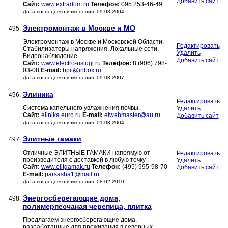
Добавить сайт
Сайт:
www.extradom.ru
Телефон:
095 253-46-49
Дата последнего изменения: 09.08.2004
Электромонтаж в Москве и МО
495.
Электромонтаж в Москве и Московской Области.
Редактировать
Стабилизаторы напряжения. Локальные сети.
Удалить
Видеонаблюдение.
Добавить сайт
Сайт:
www.electro-uslugi.ru
Телефон:
8 (906) 798-
03-08
E-mail:
bpit@inbox.ru
Дата последнего изменения: 09.03.2007
Элиника
496.
Редактировать
Система капельного увлажнения почвы.
Удалить
Сайт:
elinika.euro.ru
E-mail:
elwebmaster@au.ru
Добавить сайт
Дата последнего изменения: 01.08.2004
Элитные гамаки
497.
Отличные ЭЛИТНЫЕ ГАМАКИ напрямую от
Редактировать
производителя с доставкой в любую точку .
Удалить
Сайт:
www.elitgamak.ru
Телефон:
(495) 995-98-70
Добавить сайт
E-mail:
parsasha1@mail.ru
Дата последнего изменения: 08.02.2010
Энергосберегающие дома,
498.
полимерпесчаная черепица, плитка
Предлагаем энергосберегающие дома,
разработанные для проживания в северных