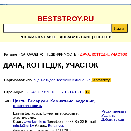
BESTSTROY.RU
|
РЕКЛАМА НА САЙТЕ
ДОБАВИТЬ САЙТ
| НОВОСТИ
Каталог
»
ЗАГОРОДНАЯ НЕДВИЖИМОСТЬ
»
ДАЧА, КОТТЕДЖ, УЧАСТОК
ДАЧА, КОТТЕДЖ, УЧАСТОК
Сортировать по:
оценке гидов
,
времени изменения
,
алфавиту
.
Страницы:
1
2
3
4
5
6
7
8
9
10
11
12
13
14
15
16
17
Цветы Беларуси. Комнатные, садовые,
481.
экзотические.
Редактировать
Цветы Беларуси. Комнатные, садовые,
Удалить
экзотические.
Добавить сайт
Сайт:
www.kwetki.ru
Телефон:
0 288-85-33
E-mail:
mirek@tut.by
Адрес:
Беларусь
Дата последнего изменения: 17.01.2006