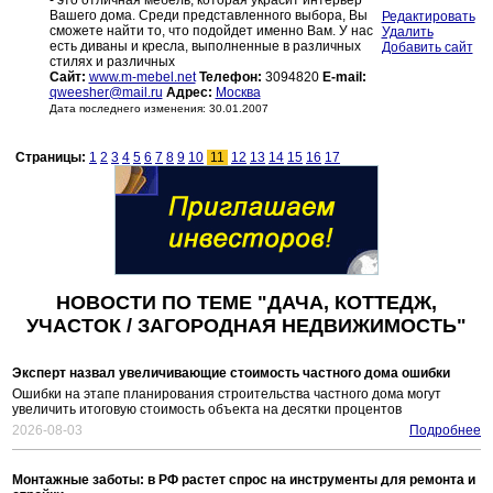
- это отличная мебель, которая украсит интерьер
Вашего дома. Среди представленного выбора, Вы
Редактировать
сможете найти то, что подойдет именно Вам. У нас
Удалить
есть диваны и кресла, выполненные в различных
Добавить сайт
стилях и различных
Сайт:
www.m-mebel.net
Телефон:
3094820
E-mail:
qweesher@mail.ru
Адрес:
Москва
Дата последнего изменения: 30.01.2007
Страницы:
1
2
3
4
5
6
7
8
9
10
11
12
13
14
15
16
17
НОВОСТИ ПО ТЕМЕ "ДАЧА, КОТТЕДЖ,
УЧАСТОК / ЗАГОРОДНАЯ НЕДВИЖИМОСТЬ"
Эксперт назвал увеличивающие стоимость частного дома ошибки
Ошибки на этапе планирования строительства частного дома могут
увеличить итоговую стоимость объекта на десятки процентов
2026-08-03
Подробнее
Монтажные заботы: в РФ растет спрос на инструменты для ремонта и