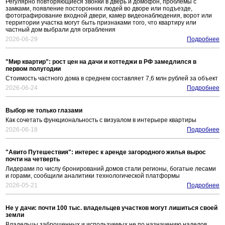
Регулярно повторяющиеся звонки в дверь и домофон, проблемы с
замками, появление посторонних людей во дворе или подъезде,
фотографирование входной двери, камер видеонаблюдения, ворот или
территории участка могут быть признаками того, что квартиру или
частный дом выбрали для ограбления
2026-06-29
Подробнее
"Мир квартир": рост цен на дачи и коттеджи в РФ замедлился в
первом полугодии
Стоимость частного дома в среднем составляет 7,6 млн рублей за объект
2026-06-24
Подробнее
Выбор не только глазами
Как сочетать функциональность с визуалом в интерьере квартиры
2026-06-18
Подробнее
"Авито Путешествия": интерес к аренде загородного жилья вырос
почти на четверть
Лидерами по числу бронирований домов стали регионы, богатые лесами
и горами, сообщили аналитики технологической платформы
2026-05-21
Подробнее
Не у дачи: почти 100 тыс. владельцев участков могут лишиться своей
земли
Владельцы заброшенных и используемых не по назначению наделов