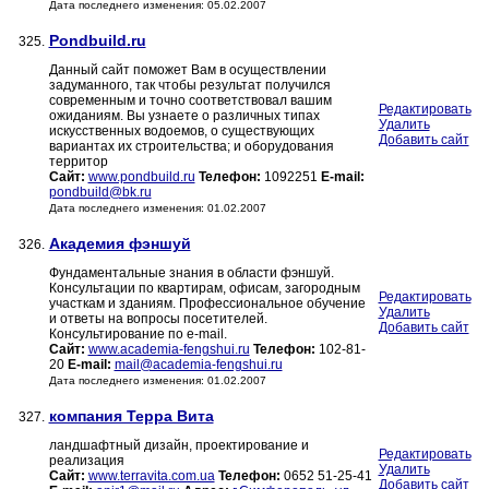
Дата последнего изменения: 05.02.2007
Pondbuild.ru
325.
Данный сайт поможет Вам в осуществлении
задуманного, так чтобы результат получился
современным и точно соответствовал вашим
Редактировать
ожиданиям. Вы узнаете о различных типах
Удалить
искусственных водоемов, о существующих
Добавить сайт
вариантах их строительства; и оборудования
территор
Сайт:
www.pondbuild.ru
Телефон:
1092251
E-mail:
pondbuild@bk.ru
Дата последнего изменения: 01.02.2007
Академия фэншуй
326.
Фундаментальные знания в области фэншуй.
Консультации по квартирам, офисам, загородным
Редактировать
участкам и зданиям. Профессиональное обучение
Удалить
и ответы на вопросы посетителей.
Добавить сайт
Консультирование по e-mail.
Сайт:
www.academia-fengshui.ru
Телефон:
102-81-
20
E-mail:
mail@academia-fengshui.ru
Дата последнего изменения: 01.02.2007
компания Терра Вита
327.
ландшафтный дизайн, проектирование и
Редактировать
реализация
Удалить
Сайт:
www.terravita.com.ua
Телефон:
0652 51-25-41
Добавить сайт