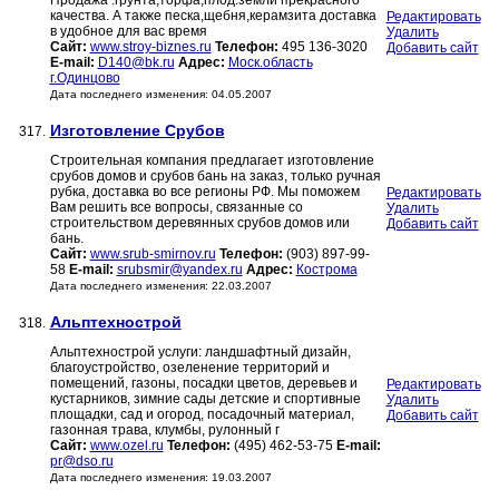
Продажа :грунта,торфа,плод.земли прекрасного
качества. А также песка,щебня,керамзита доставка
Редактировать
в удобное для вас время
Удалить
Сайт:
www.stroy-biznes.ru
Телефон:
495 136-3020
Добавить сайт
E-mail:
D140@bk.ru
Адрес:
Моск.область
г.Одинцово
Дата последнего изменения: 04.05.2007
Изготовление Срубов
317.
Строительная компания предлагает изготовление
срубов домов и срубов бань на заказ, только ручная
рубка, доставка во все регионы РФ. Мы поможем
Редактировать
Вам решить все вопросы, связанные со
Удалить
строительством деревянных срубов домов или
Добавить сайт
бань.
Сайт:
www.srub-smirnov.ru
Телефон:
(903) 897-99-
58
E-mail:
srubsmir@yandex.ru
Адрес:
Кострома
Дата последнего изменения: 22.03.2007
Альптехнострой
318.
Альптехнострой услуги: ландшафтный дизайн,
благоустройство, озеленение территорий и
помещений, газоны, посадки цветов, деревьев и
Редактировать
кустарников, зимние сады детские и спортивные
Удалить
площадки, сад и огород, посадочный материал,
Добавить сайт
газонная трава, клумбы, рулонный г
Сайт:
www.ozel.ru
Телефон:
(495) 462-53-75
E-mail:
pr@dso.ru
Дата последнего изменения: 19.03.2007