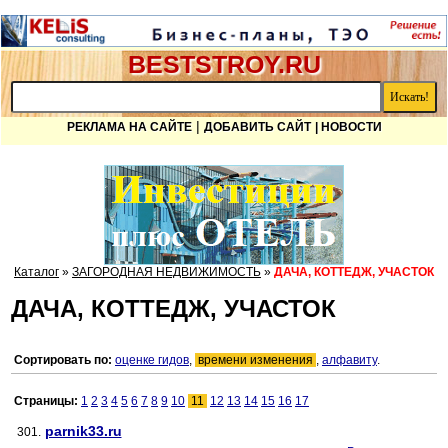
BESTSTROY.RU
|
РЕКЛАМА НА САЙТЕ
ДОБАВИТЬ САЙТ
| НОВОСТИ
Каталог
»
ЗАГОРОДНАЯ НЕДВИЖИМОСТЬ
»
ДАЧА, КОТТЕДЖ, УЧАСТОК
ДАЧА, КОТТЕДЖ, УЧАСТОК
Сортировать по:
оценке гидов
,
времени изменения
,
алфавиту
.
Страницы:
1
2
3
4
5
6
7
8
9
10
11
12
13
14
15
16
17
parnik33.ru
301.