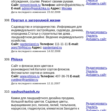
Удалить
обсуждения, ссылки. Ремонт своими руками.
Добавить сайт
Сайт:
remont-book.ru
Телефон:
admin@galotchka.ru
E-mail:
admin@galotchka.ru
Адрес:
Москва
Дата последнего изменения: 15.02.2008
Портал о загородной жизни
308.
Садоводство и огородничество. Информация для
индивидуального застройщика, садовода, дачника,
Редактировать
огородника.Статьи о строительстве дома ,
Удалить
ландшафтном дизайне. Ведение индивидуального
Добавить сайт
хозяйства.
Сайт:
gardenland.ru
Телефон:
111-11-11
E-mail:
agro78@list.ru
Адрес:
gardenland.ru
Дата последнего изменения: 14.02.2008
Phloxs
309.
Сайт о флоксах всех цветов и
Редактировать
разновидностей.Каталог сортов флоксов.
Удалить
Фотокаталог сортов и сеянцев.
Добавить сайт
Сайт:
www.phloxs.ru
Телефон:
407-36-76
E-mail:
cvetikgr@rambler.ru
Дата последнего изменения: 12.11.2007
vashuchastok.ru
310.
Камни для ландшафтного дизайна продажа,
большой выбор цветов. Садовые цветы,
Редактировать
выращивание роз, пионов, лилий, тюльпанов,
Удалить
нарциссов, гладиолусов, клематисов Заходите к
Добавить сайт