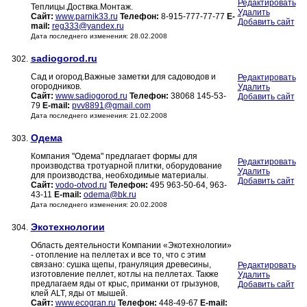
Редактировать
Теплицы.Доствка.Монтаж.
Удалить
Сайт:
www.parnik33.ru
Телефон:
8-915-777-77-77
E-
Добавить сайт
mail:
reg333@yandex.ru
Дата последнего изменения: 28.02.2008
sadiogorod.ru
302.
Сад и огород.Важные заметки для садоводов и
Редактировать
огородников.
Удалить
Сайт:
www.sadiogorod.ru
Телефон:
38068 145-53-
Добавить сайт
79
E-mail:
pvv8891@gmail.com
Дата последнего изменения: 21.02.2008
Одема
303.
Компания "Одема" предлагает формы для
Редактировать
производства тротуарной плитки, оборудование
Удалить
для производства, необходимые материалы.
Добавить сайт
Сайт:
vodo-otvod.ru
Телефон:
495 963-50-64, 963-
43-11
E-mail:
odema@bk.ru
Дата последнего изменения: 20.02.2008
Экотехнологии
304.
Область деятельности Компании «Экотехнологии»
- отопление на пеллетах и все то, что с этим
связано: сушка щепы, грануляция древесины,
Редактировать
изготовление пеллет, котлы на пеллетах. Также
Удалить
предлагаем яды от крыс, приманки от грызунов,
Добавить сайт
клей ALT, яды от мышей.
Сайт:
www.ecogran.ru
Телефон:
448-49-67
E-mail: