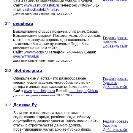
нам и закажите качественные товары и услуги.
Сайт:
www.vashuchastok.ru
Телефон:
740-29-45
E-
mail:
vashuchastok@mail.ru
Дата последнего изменения: 12.11.2007
ovochy.ru
311.
Выращивание огурцов покажем, описания. Овощи.
Выращивание овощей. Посадка, уход, сбор урожая.
Редактировать
картофель капуста корнеплоды пасленовые
Удалить
тыквенные бахчевые луковичные Подробные
Добавить сайт
описания на нашем сайте.
Сайт:
www.ovochy.ru
Телефон:
748-64-89
E-mail:
ovochy@mail.ru
Дата последнего изменения: 12.09.2007
plot-design.ru
312.
Оформление участка - это разнообразные
Редактировать
керамические изделия, многообразие стилей
Удалить
декора и элегантная садовая мебель, патио.
Добавить сайт
Сайт:
www.plot-design.ru
E-mail:
plot-design@bk.ru
Дата последнего изменения: 29.08.2007
Делянка.Ру
313.
Вы можете воспользоваться советами по
содержанию огорода, разбивке сада, общему
обустройству дачного участка. Здесь можно найти
Редактировать
статьи о строительстве дачного домика,
Удалить
проектированию малых архитектурных форм,
Добавить сайт