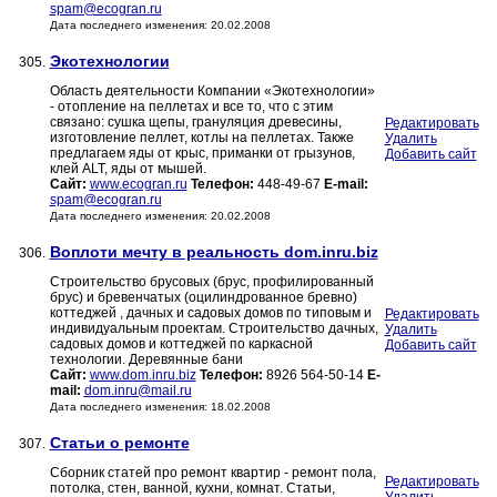
spam@ecogran.ru
Дата последнего изменения: 20.02.2008
Экотехнологии
305.
Область деятельности Компании «Экотехнологии»
- отопление на пеллетах и все то, что с этим
связано: сушка щепы, грануляция древесины,
Редактировать
изготовление пеллет, котлы на пеллетах. Также
Удалить
предлагаем яды от крыс, приманки от грызунов,
Добавить сайт
клей ALT, яды от мышей.
Сайт:
www.ecogran.ru
Телефон:
448-49-67
E-mail:
spam@ecogran.ru
Дата последнего изменения: 20.02.2008
Воплоти мечту в реальность dom.inru.biz
306.
Строительство брусовых (брус, профилированный
брус) и бревенчатых (оцилиндрованное бревно)
коттеджей , дачных и садовых домов по типовым и
Редактировать
индивидуальным проектам. Строительство дачных,
Удалить
садовых домов и коттеджей по каркасной
Добавить сайт
технологии. Деревянные бани
Сайт:
www.dom.inru.biz
Телефон:
8926 564-50-14
E-
mail:
dom.inru@mail.ru
Дата последнего изменения: 18.02.2008
Статьи о ремонте
307.
Сборник статей про ремонт квартир - ремонт пола,
Редактировать
потолка, стен, ванной, кухни, комнат. Статьи,