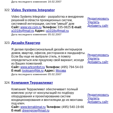
Дата последнего изменения: 16.02.2007
Video Systems Integrator
322.
Video Systems Integrator - разработка и внедрение
Редактировать
решений в области проекционных систем,
Удалить
системной интеграции, систем "умный" дом
Добавить сайт
Сайт:
www.vsi.com.ru
Телефон:
335-0825
E-mail:
a1018s@mail.ru
Адрес:
a1018s@mail.ru
Дата последнего изменения: 05.02.2007
Дизайн Квартир
323.
Я делаю профессиональный дизайн интерьеров
домов, квартир, офисов, ресторанов и ландшафты.
Редактировать
Если Вы еще не выбрали стиль, я помогу
Удалить
определиться или предложу свой вариант, исходя
Добавить сайт
из Ваших пожеланий.
Сайт:
www.artcomfort.ru
Телефон:
(495) 794-54-03
E-mail:
looksam@bk.ru
Адрес:
Москва
Дата последнего изменения: 05.02.2007
Компания Терраклимат
324.
Компания Терраклимат обеспечивает полный
комплекс услуг от консультаций по подбору
Редактировать
оборудования и проектированию систем
Удалить
кондиционирования и вентиляции до их монтажа
Добавить сайт
под ключ.
Сайт:
www.terraklimat.ru
Телефон:
(495) 540-19-66
E-mail:
dreengrow@mail.ru