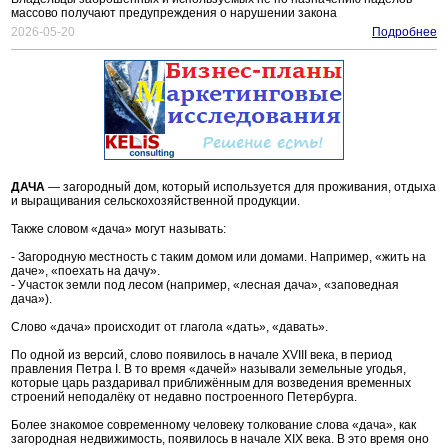
массово получают предупреждения о нарушении закона
2026-05-20
Подробнее
ДАЧА
— загородный дом, который используется для проживания, отдыха
и выращивания сельскохозяйственной продукции.
Также словом «дача» могут называть:
- Загородную местность с таким домом или домами. Например, «жить на
даче», «поехать на дачу».
- Участок земли под лесом (например, «лесная дача», «заповедная
дача»).
Слово «дача» происходит от глагола «дать», «давать».
По одной из версий, слово появилось в начале XVIII века, в период
правления Петра I. В то время «дачей» называли земельные угодья,
которые царь раздаривал приближённым для возведения временных
строений неподалёку от недавно построенного Петербурга.
Более знакомое современному человеку толкование слова «дача», как
загородная недвижимость, появилось в начале XIX века. В это время оно