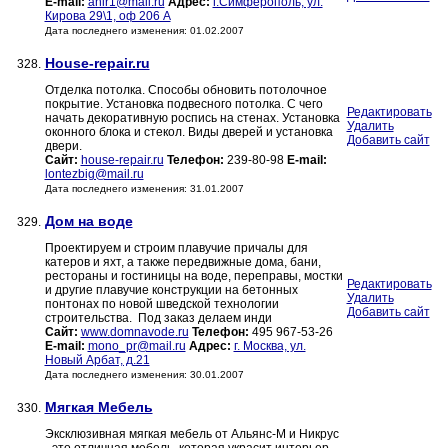
E-mail:
anir1@mail.ru
Адрес:
г.Симферополь, ул.
Кирова 29\1, оф 206 А
Дата последнего изменения: 01.02.2007
House-repair.ru
328.
Отделка потолка. Способы обновить потолочное
покрытие. Установка подвесного потолка. С чего
Редактировать
начать декоративную роспись на стенах. Установка
Удалить
оконного блока и стекол. Виды дверей и установка
Добавить сайт
двери.
Сайт:
house-repair.ru
Телефон:
239-80-98
E-mail:
lontezbig@mail.ru
Дата последнего изменения: 31.01.2007
Дом на воде
329.
Проектируем и строим плавучие причалы для
катеров и яхт, а также передвижные дома, бани,
рестораны и гостиницы на воде, переправы, мостки
Редактировать
и другие плавучие конструкции на бетонных
Удалить
понтонах по новой шведской технологии
Добавить сайт
строительства. Под заказ делаем инди
Сайт:
www.domnavode.ru
Телефон:
495 967-53-26
E-mail:
mono_pr@mail.ru
Адрес:
г. Москва, ул.
Новый Арбат, д.21
Дата последнего изменения: 30.01.2007
Мягкая Мебель
330.
Эксклюзивная мягкая мебель от Альянс-М и Никрус