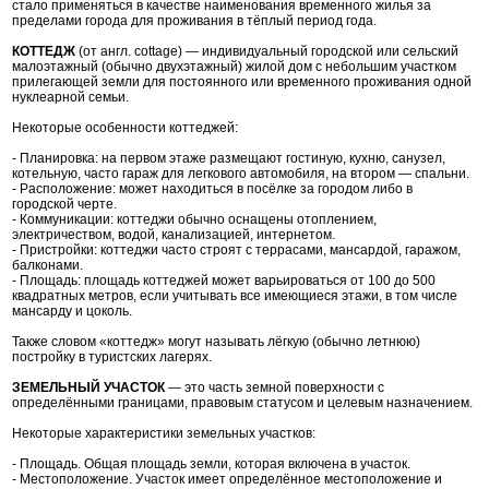
стало применяться в качестве наименования временного жилья за
пределами города для проживания в тёплый период года.
КОТТЕДЖ
(от англ. cottage) — индивидуальный городской или сельский
малоэтажный (обычно двухэтажный) жилой дом с небольшим участком
прилегающей земли для постоянного или временного проживания одной
нуклеарной семьи.
Некоторые особенности коттеджей:
- Планировка: на первом этаже размещают гостиную, кухню, санузел,
котельную, часто гараж для легкового автомобиля, на втором — спальни.
- Расположение: может находиться в посёлке за городом либо в
городской черте.
- Коммуникации: коттеджи обычно оснащены отоплением,
электричеством, водой, канализацией, интернетом.
- Пристройки: коттеджи часто строят с террасами, мансардой, гаражом,
балконами.
- Площадь: площадь коттеджей может варьироваться от 100 до 500
квадратных метров, если учитывать все имеющиеся этажи, в том числе
мансарду и цоколь.
Также словом «коттедж» могут называть лёгкую (обычно летнюю)
постройку в туристских лагерях.
ЗЕМЕЛЬНЫЙ УЧАСТОК
— это часть земной поверхности с
определёнными границами, правовым статусом и целевым назначением.
Некоторые характеристики земельных участков:
- Площадь. Общая площадь земли, которая включена в участок.
- Местоположение. Участок имеет определённое местоположение и