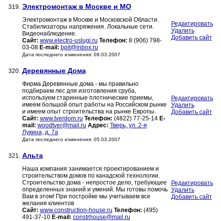
Электромонтаж в Москве и МО
319.
Электромонтаж в Москве и Московской Области.
Редактировать
Стабилизаторы напряжения. Локальные сети.
Удалить
Видеонаблюдение.
Добавить сайт
Сайт:
www.electro-uslugi.ru
Телефон:
8 (906) 798-
03-08
E-mail:
bpit@inbox.ru
Дата последнего изменения: 09.03.2007
Деревянные Дома
320.
Фирма Деревянные дома - мы правильно
подбираем лес для изготовления сруба,
используем старинные плотнические приемы,
Редактировать
имеем большой опыт работы на Российском рынке
Удалить
и имеем опыт строительства на рынке Европы.
Добавить сайт
Сайт:
www.tverdom.ru
Телефон:
(4822) 77-25-14
E-
mail:
woodtver@mail.ru
Адрес:
Тверь, ул. 2-я
Лукина, д. 7а
Дата последнего изменения: 05.03.2007
Альта
321.
Наша компания занимается проектированием и
строительством домов по канадской технологии.
Строительство дома - непростое дело, требующее
Редактировать
определенных знаний и умений. Мы готовы помочь
Удалить
Вам в этом! При постройке мы учитываем все
Добавить сайт
желания клиентов
Сайт:
www.construction-house.ru
Телефон:
(495)
491-37-10
E-mail:
constrhouse@mail.ru