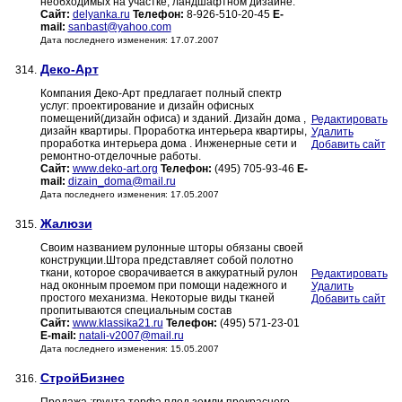
необходимых на участке, ландшафтном дизайне.
Сайт:
delyanka.ru
Телефон:
8-926-510-20-45
E-
mail:
sanbast@yahoo.com
Дата последнего изменения: 17.07.2007
Деко-Арт
314.
Компания Деко-Арт предлагает полный спектр
услуг: проектирование и дизайн офисных
помещений(дизайн офиса) и зданий. Дизайн дома ,
Редактировать
дизайн квартиры. Проработка интерьера квартиры,
Удалить
проработка интерьера дома . Инженерные сети и
Добавить сайт
ремонтно-отделочные работы.
Сайт:
www.deko-art.org
Телефон:
(495) 705-93-46
E-
mail:
dizain_doma@mail.ru
Дата последнего изменения: 17.05.2007
Жалюзи
315.
Своим названием рулонные шторы обязаны своей
конструкции.Штора представляет собой полотно
ткани, которое сворачивается в аккуратный рулон
Редактировать
над оконным проемом при помощи надежного и
Удалить
простого механизма. Некоторые виды тканей
Добавить сайт
пропитываются специальным состав
Сайт:
www.klassika21.ru
Телефон:
(495) 571-23-01
E-mail:
natali-v2007@mail.ru
Дата последнего изменения: 15.05.2007
СтройБизнес
316.