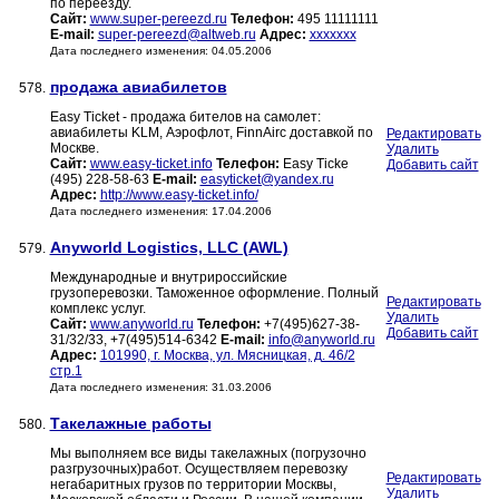
по переезду.
Сайт:
www.super-pereezd.ru
Телефон:
495 11111111
E-mail:
super-pereezd@altweb.ru
Адрес:
xxxxxxx
Дата последнего изменения: 04.05.2006
продажа авиабилетов
578.
Easy Ticket - продажа бителов на самолет:
авиабилеты KLM, Аэрофлот, FinnAirс доставкой по
Редактировать
Москве.
Удалить
Сайт:
www.easy-ticket.info
Телефон:
Easy Ticke
Добавить сайт
(495) 228-58-63
E-mail:
easyticket@yandex.ru
Адрес:
http://www.easy-ticket.info/
Дата последнего изменения: 17.04.2006
Anyworld Logistics, LLC (AWL)
579.
Международные и внутрироссийские
грузоперевозки. Таможенное оформление. Полный
Редактировать
комплекс услуг.
Удалить
Сайт:
www.anyworld.ru
Телефон:
+7(495)627-38-
Добавить сайт
31/32/33, +7(495)514-6342
E-mail:
info@anyworld.ru
Адрес:
101990, г. Москва, ул. Мясницкая, д. 46/2
стр.1
Дата последнего изменения: 31.03.2006
Такелажные работы
580.
Мы выполняем все виды такелажных (погрузочно
разгрузочных)работ. Осуществляем перевозку
Редактировать
негабаритных грузов по территории Москвы,
Удалить