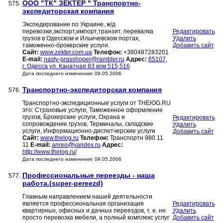
ООО "ТК" ЗЕКТЕР " Транспортно-
575.
экспедиторская компания
Экспедирование по Украине, ж/д
перевозки,экспорт,импорт,транзит, перевалка
Редактировать
грузов в Одесском и Ильичевском портах,
Удалить
таможенно-брокерские услуги.
Добавить сайт
Сайт:
www.zekter.com.ua
Телефон:
+380487283201
E-mail:
nasty-grasshoper@rambler.ru
Адрес:
65107,
г. Одесса ул. Канатная 83 ком 515,516
Дата последнего изменения: 09.05.2006
Транспортно-экспедиторская компания
576.
Транспортно-экспедиционные услуги от THElOG.RU
это: Страховые услуги, Таможенное оформление
грузов, Брокерские услуги, Охрана и
Редактировать
сопровождение грузов, Терминалы, складские
Удалить
услуги, Информационно-диспетчерские услуги
Добавить сайт
Сайт:
www.thelog.ru
Телефон:
Транспортн 980 11
11
E-mail:
anreo@yandex.ru
Адрес:
http://www.thelog.ru/
Дата последнего изменения: 09.05.2006
Профессиональные переезды - наша
577.
работа.(super-pereezd)
Главным направлением нашей деятельности
является профессиональная организация
Редактировать
квартирных, офисных и дачных переездов, т. е. не
Удалить
просто перевозка мебели, а полный комплекс услуг
Добавить сайт