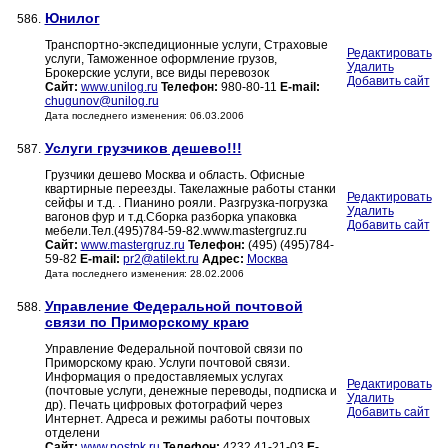
Юнилог
586.
Транспортно-экспедиционные услуги, Страховые
Редактировать
услуги, Таможенное оформление грузов,
Удалить
Брокерские услуги, все виды перевозок
Добавить сайт
Сайт:
www.unilog.ru
Телефон:
980-80-11
E-mail:
chugunov@unilog.ru
Дата последнего изменения: 06.03.2006
Услуги грузчиков дешево!!!
587.
Грузчики дешево Москва и область. Офисные
квартирные переезды. Такелажные работы станки
Редактировать
сейфы и т.д. . Пианино рояли. Разгрузка-погрузка
Удалить
вагонов фур и т.д.Сборка разборка упаковка
Добавить сайт
мебели.Тел.(495)784-59-82.www.mastergruz.ru
Сайт:
www.mastergruz.ru
Телефон:
(495) (495)784-
59-82
E-mail:
pr2@atilekt.ru
Адрес:
Москва
Дата последнего изменения: 28.02.2006
Управление Федеральной почтовой
588.
связи по Приморскому краю
Управление Федеральной почтовой связи по
Приморскому краю. Услуги почтовой связи.
Информация о предоставляемых услугах
Редактировать
(почтовые услуги, денежные переводы, подписка и
Удалить
др). Печать цифровых фотографий через
Добавить сайт
Интернет. Адреса и режимы работы почтовых
отделени
Сайт:
www.postpk.ru
Телефон:
4232 41-21-03
E-