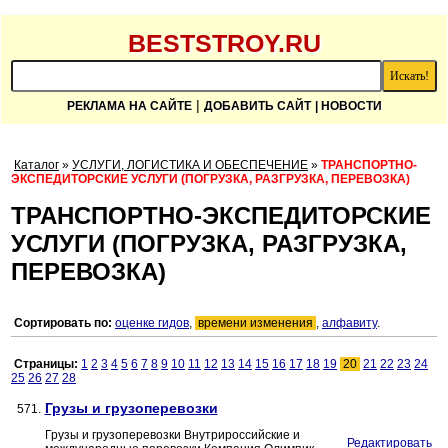
BESTSTROY.RU
|
РЕКЛАМА НА САЙТЕ
ДОБАВИТЬ САЙТ
| НОВОСТИ
Каталог
»
УСЛУГИ, ЛОГИСТИКА И ОБЕСПЕЧЕНИЕ
»
ТРАНСПОРТНО-
ЭКСПЕДИТОРСКИЕ УСЛУГИ (ПОГРУЗКА, РАЗГРУЗКА, ПЕРЕВОЗКА)
ТРАНСПОРТНО-ЭКСПЕДИТОРСКИЕ
УСЛУГИ (ПОГРУЗКА, РАЗГРУЗКА,
ПЕРЕВОЗКА)
Сортировать по:
оценке гидов
,
времени изменения
,
алфавиту
.
Страницы:
1
2
3
4
5
6
7
8
9
10
11
12
13
14
15
16
17
18
19
20
21
22
23
24
25
26
27
28
Грузы и грузоперевозки
571.
Грузы и грузоперевозки Внутрироссийские и
Редактировать