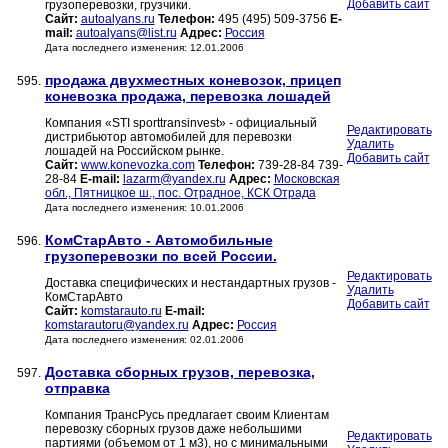
Добавить сайт
грузоперевозки, грузчики.
Сайт:
autoalyans.ru
Телефон:
495 (495) 509-3756
E-
mail:
autoalyans@list.ru
Адрес:
Россия
Дата последнего изменения: 12.01.2006
продажа двухместных коневозок, прицеп
595.
коневозка продажа, перевозка лошадей
Компания «STI sporttransinvest» - официальный
Редактировать
дистрибьютор автомобилей для перевозки
Удалить
лошадей на Российском рынке.
Добавить сайт
Сайт:
www.konevozka.com
Телефон:
739-28-84 739-
28-84
E-mail:
lazarm@yandex.ru
Адрес:
Московская
обл., Пятницкое ш., пос. Отрадное, КСК Отрада
Дата последнего изменения: 10.01.2006
КомСтарАвто - Автомобильные
596.
грузоперевозки по всей России.
Редактировать
Доставка специфических и нестандартных грузов -
Удалить
КомСтарАвто
Добавить сайт
Сайт:
komstarauto.ru
E-mail:
komstarautoru@yandex.ru
Адрес:
Россия
Дата последнего изменения: 02.01.2006
Доставка сборных грузов, перевозка,
597.
отправка
Компания ТрансРусь предлагает своим Клиентам
перевозку сборных грузов даже небольшими
Редактировать
партиями (объемом от 1 м3), но с минимальными