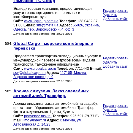
компания ITC Group
Экспедиторская компания, предоставляющая
Редактировать
услуги транспортировке генеральных и
Удалить
контейнерных грузов
Добавить сайт
Сайт:
www.itcgroup.com.ua
Телефон:
+38 0482 37
51 80
E-mail:
site@meta.ua
Адрес:
65026, Украина,
Одесса, пер. Воронцовский, 4, оф. 3
Дата последнего изменения: 30.03.2006
Global Cargo - морские контейнерные
584.
перевозки
Предлагаем транспортно-экспедиционные услуги в
Редактировать
международной перевозке грузов всеми видами
Удалить
транспорта, таможенное оформление
Добавить сайт
Сайт:
www.globalcargo.ru
Телефон:
7711443
E-mail:
ssv@globalcargo.ru
Адрес:
117105, Москва,
Варшавское шоссе, д. 9
Дата последнего изменения: 22.03.2006
Аренда лимузина. Заказ свадебных
585.
автомобилей. Трансфер.
Аренда лимузина, заказ автомобилей на свадьбу,
Редактировать
прокат авто. Украшение автомобиля. Трансфер.
Удалить
Фото и видеосъемка. Цветы, букеты.
Добавить сайт
Сайт:
podvenec.msk.ru
Телефон:
926 591-79-77
E-
mail:
limo@inbox.ru
Адрес:
г. Москва, ул.
Автозавоская д. 14/23
Дата последнего изменения: 09.03.2006