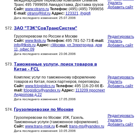
международные перевозки Компания Олимпик
Удалить
Транс 495 7999656 Авиадоставка, Доставка грузов
Добавить сайт
Сайт:
www.otrans.ru
Телефон:
(495) (495) 7999656
E-mail:
otrans@list.ru
Адрес:
123321, jhgjgfj
Дата последнего изменения: 25.07.2006
ЗАО "ТЭК"СовТрансСистем"
572.
Грузоперевозки по России и Москве
Редактировать
Сайт:
www.tksts.ru
Телефон:
495 781-52-73
E-mail:
Удалить
info@tksts.ru
Адрес:
г.Москва, ул.Электродна, дом
Добавить сайт
11, офис 09
Дата последнего изменения: 23.06.2006
Таможенные услуги, поиск товаров в
573.
Китае - FCL
Комплекс услуг по таможенному оформлению
Редактировать
товаров из Китая, поиск партнеров, переговоры.
Удалить
Сайт:
www.fclogistics.ru
Телефон:
495 116-20-66
E-
Добавить сайт
mail:
fclogistics@yandex.ru
Адрес:
113209 проспект
Андропова д.22
Дата последнего изменения: 17.05.2006
Грузоперевозки по Москве
574.
Редактировать
Грузоперевозки по Москве: ИЖ, Газель.
Удалить
Таможенные услуги (таможенное оформление).
Добавить сайт
Сайт:
www.trans-msk.ru
E-mail:
trans-ms@yandex.ru
Дата последнего изменения: 10.05.2006