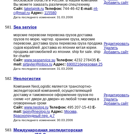
Московской области и России. В нашей компании
Добавить сайт
Вы можете заказать различную спецтехнику.
Сайт:
takelajnik.ru
Телефон:
744-46-42
E-mail:
rrt-
c@mail.ru
Адрес:
115580
Дата последнего изменения: 31.03.2006
Sea service
581.
морские перевозки перевозка грузов доставка
грузов по морю. чартер. хранеие груза, морские
перевозки, доставка груза перевозка груза продажа
Редактировать
судов кораблей. доставка из японии китая кореи.
Удалить
продажа автомобилей из японии. ship for sale. ship
Добавить сайт
for charter
Сайт:
www.seaservice.su
Телефон:
4232 278435
E-
mail:
sirtayler@inbox.ru
Адрес:
690021березовая 25
Дата последнего изменения: 31.03.2006
Неологистик
582.
Компания NeoLogistic является транспортно-
экспедиторской компанией, осуществляющей
доставку и таможенное оформление грузов по
Редактировать
схеме «от двери до двери» из любой точки мира в
Удалить
оговоренные сроки
Добавить сайт
Сайт:
www.neolog.ru
Телефон:
495 207-15-43
E-
mail:
lapin@neolog.ru
Адрес:
Москва,
Краснопрудный пер. д.7
Дата последнего изменения: 30.03.2006
Международная экспедиторская
583.