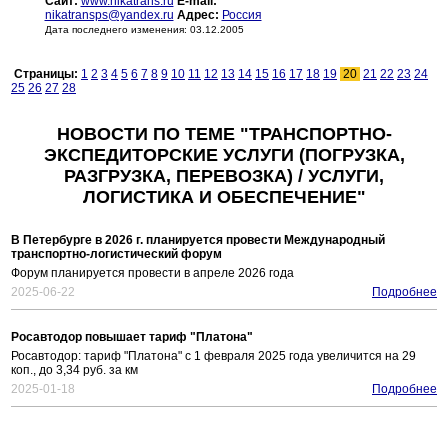
Сайт:
www.nikatrans.ru
E-mail:
nikatransps@yandex.ru
Адрес:
Россия
Дата последнего изменения: 03.12.2005
Страницы:
1
2
3
4
5
6
7
8
9
10
11
12
13
14
15
16
17
18
19
20
21
22
23
24
25
26
27
28
НОВОСТИ ПО ТЕМЕ "ТРАНСПОРТНО-
ЭКСПЕДИТОРСКИЕ УСЛУГИ (ПОГРУЗКА,
РАЗГРУЗКА, ПЕРЕВОЗКА) / УСЛУГИ,
ЛОГИСТИКА И ОБЕСПЕЧЕНИЕ"
В Петербурге в 2026 г. планируется провести Международный
транспортно-логистический форум
Форум планируется провести в апреле 2026 года
2025-06-22
Подробнее
Росавтодор повышает тариф "Платона"
Росавтодор: тариф "Платона" с 1 февраля 2025 года увеличится на 29
коп., до 3,34 руб. за км
2025-01-18
Подробнее