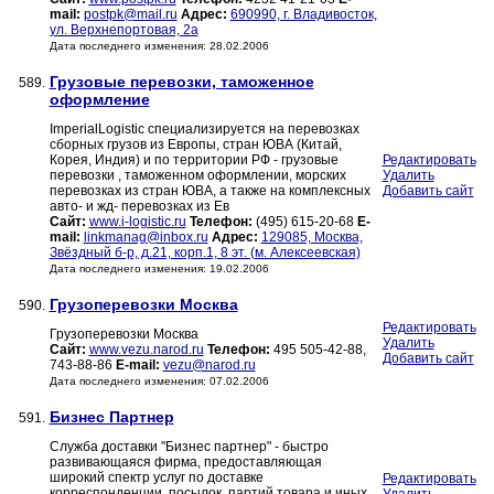
mail:
postpk@mail.ru
Адрес:
690990, г. Владивосток,
ул. Верхнепортовая, 2а
Дата последнего изменения: 28.02.2006
Грузовые перевозки, таможенное
589.
оформление
ImperialLogistic специализируется на перевозках
сборных грузов из Европы, стран ЮВА (Китай,
Корея, Индия) и по территории РФ - грузовые
Редактировать
перевозки , таможенном оформлении, морских
Удалить
перевозках из стран ЮВА, а также на комплексных
Добавить сайт
авто- и жд- перевозках из Ев
Сайт:
www.i-logistic.ru
Телефон:
(495) 615-20-68
E-
mail:
linkmanag@inbox.ru
Адрес:
129085, Москва,
Звёздный б-р, д.21, корп.1, 8 эт. (м. Алексеевская)
Дата последнего изменения: 19.02.2006
Грузоперевозки Москва
590.
Редактировать
Грузоперевозки Москва
Удалить
Сайт:
www.vezu.narod.ru
Телефон:
495 505-42-88,
Добавить сайт
743-88-86
E-mail:
vezu@narod.ru
Дата последнего изменения: 07.02.2006
Бизнес Партнер
591.
Служба доставки "Бизнес партнер" - быстро
развивающаяся фирма, предоставляющая
широкий спектр услуг по доставке
Редактировать
корреспонденции, посылок, партий товара и иных