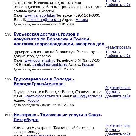
Удалить
затратами. Наличие складов позволяет
Добавить сайт
консолидировать сборные грузы и отправлять уже
полные фуры в Россию
Сайт:
www.transportal.ru
Телефон:
(095) 101-3035
E-mail:
linkmanag@inbox.ru
Адрес:
Москва
Дата последнего изменения: 02.01.2006
Курьерская доставка грузов и
598.
документов по Воронежу и России,
доставка корреспонденции, экспресс дос
Редактировать
Удалить
курьерская доставка по Воронежу и России грузов,
Добавить сайт
документов, доставка
Сайт:
www.courier.vzh.ru
Телефон:
0 (4732) 37-10-
18
E-mail:
chertezhi@rambler.ru
Адрес:
Россия
Дата последнего изменения: 22.12.2005
Грузоперевозки в Вологде -
599.
ВологдаТрансАгентсво.
Редактировать
Грузоперевозки в Вологде - ВологдаТрансАгентсво.
Удалить
Сайт:
www.vologdatrans.ru
E-mail:
vt112@yandex.ru
Добавить сайт
Адрес:
Россия
Дата последнего изменения: 10.12.2005
Никатранс - Таможенные услуги в Санкт-
600.
Петербурге
Редактировать
Компания Никатранс - Таможенный брокер на
Удалить
Северо-Западе
Добавить сайт