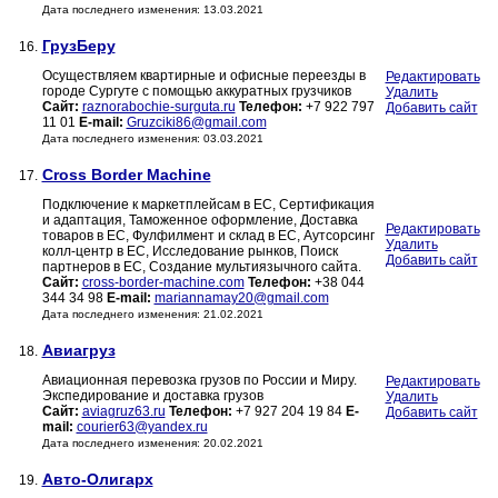
Дата последнего изменения: 13.03.2021
ГрузБеру
16.
Осуществляем квартирные и офисные переезды в
Редактировать
городе Сургуте с помощью аккуратных грузчиков
Удалить
Сайт:
raznorabochie-surguta.ru
Телефон:
+7 922 797
Добавить сайт
11 01
E-mail:
Gruzciki86@gmail.com
Дата последнего изменения: 03.03.2021
Cross Border Machine
17.
Подключение к маркетплейсам в ЕС, Сертификация
и адаптация, Таможенное оформление, Доставка
Редактировать
товаров в ЕС, Фулфилмент и склад в ЕС, Аутсорсинг
Удалить
колл-центр в ЕС, Исследование рынков, Поиск
Добавить сайт
партнеров в ЕС, Создание мультиязычного сайта.
Сайт:
cross-border-machine.com
Телефон:
+38 044
344 34 98
E-mail:
mariannamay20@gmail.com
Дата последнего изменения: 21.02.2021
Авиагруз
18.
Авиационная перевозка грузов по России и Миру.
Редактировать
Экспедирование и доставка грузов
Удалить
Сайт:
aviagruz63.ru
Телефон:
+7 927 204 19 84
E-
Добавить сайт
mail:
courier63@yandex.ru
Дата последнего изменения: 20.02.2021
Авто-Олигарх
19.