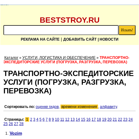
BESTSTROY.RU
|
РЕКЛАМА НА САЙТЕ
ДОБАВИТЬ САЙТ
| НОВОСТИ
Каталог
»
УСЛУГИ, ЛОГИСТИКА И ОБЕСПЕЧЕНИЕ
»
ТРАНСПОРТНО-
ЭКСПЕДИТОРСКИЕ УСЛУГИ (ПОГРУЗКА, РАЗГРУЗКА, ПЕРЕВОЗКА)
ТРАНСПОРТНО-ЭКСПЕДИТОРСКИЕ
УСЛУГИ (ПОГРУЗКА, РАЗГРУЗКА,
ПЕРЕВОЗКА)
Сортировать по:
оценке гидов
,
времени изменения
,
алфавиту
.
Страницы:
1
2
3
4
5
6
7
8
9
10
11
12
13
14
15
16
17
18
19
20
21
22
23
24
25
26
27
28
Vozim
1.