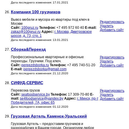
Дата последнего изменения: 17.01.2021
Компания 100 грузчиков
26.
Вывоз мебели и мусора из квартиры под ключ в
Редактировать
Москве
Удалить
Сайт:
100gruz.ru
Телефон:
+7 495 972 60 40
E-mail:
Добавить сайт
zakaz@100gruz.ru
Адрес:
г. Москва, Дмитровское
шоссе, д. 73, стр. 1
Дата последнего изменения: 13.01.2021
Сборка&Переезд
27.
Профессиональные квартирные и офисные
Редактировать
переезды. Грузчики. Под ключ.
Удалить
Сайт:
pereezdsborka.ru
Телефон:
+7 495 740-51-20
Добавить сайт
E-mail:
pereezdsborka@gmail.com
Дата последнего изменения: 21.12.2020
СИФУД-СЕРВИС
28.
Перевозка грузов
Редактировать
Сайт:
seafoodservice.by
Телефон:
17 309-70-80
E-
Удалить
mail:
se4foodservice@yandex.by
Адрес:
г. Минск, пр-т
Добавить сайт
Победителей, 7А, офис 65
Дата последнего изменения: 01.12.2020
Грузовая Артель Каменск-Уральский
29.
Грузовая Артель – предоставим грузчиков и
разнорабочих в Вашем городе. Организуем любое