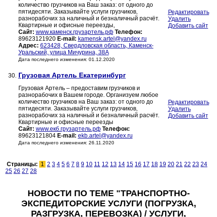
количество грузчиков на Ваш заказ: от одного до
пятидесяти. Заказывайте услуги грузчиков,
Редактировать
разнорабочих за наличный и безналичный расчёт.
Удалить
Квартирные и офисные переезды,
Добавить сайт
Сайт:
www.каменск.грузартель.рф
Телефон:
89623121920
E-mail:
kamensk.artel@yandex.ru
Адрес:
623428, Свердловская область, Каменск-
Уральский, улица Мичурина, 38А
Дата последнего изменения: 01.12.2020
Грузовая Артель Екатеринбург
30.
Грузовая Артель – предоставим грузчиков и
разнорабочих в Вашем городе. Организуем любое
количество грузчиков на Ваш заказ: от одного до
Редактировать
пятидесяти. Заказывайте услуги грузчиков,
Удалить
разнорабочих за наличный и безналичный расчёт.
Добавить сайт
Квартирные и офисные переезды
Сайт:
www.екб.грузартель.рф
Телефон:
89623121804
E-mail:
ekb.artel@yandex.ru
Дата последнего изменения: 26.11.2020
Страницы:
1
2
3
4
5
6
7
8
9
10
11
12
13
14
15
16
17
18
19
20
21
22
23
24
25
26
27
28
НОВОСТИ ПО ТЕМЕ "ТРАНСПОРТНО-
ЭКСПЕДИТОРСКИЕ УСЛУГИ (ПОГРУЗКА,
РАЗГРУЗКА, ПЕРЕВОЗКА) / УСЛУГИ,