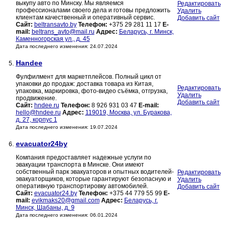
выкупу авто по Минску. Мы являемся
Редактировать
профессионалами своего дела и готовы предложить
Удалить
клиентам качественный и оперативный сервис.
Добавить сайт
Сайт:
beltransavto.by
Телефон:
+375 29 281 11 17
E-
mail:
beltrans_avto@mail.ru
Адрес:
Беларусь, г. Минск,
Каменногорская ул., д. 45
Дата последнего изменения: 24.07.2024
Handee
5.
Фулфилмент для маркетплейсов. Полный цикл от
упаковки до продаж: доставка товара из Китая,
Редактировать
упаковка, маркировка, фото-видео съёмка, отгрузка,
Удалить
продвижение.
Добавить сайт
Сайт:
hndee.ru
Телефон:
8 926 931 03 47
E-mail:
hello@hndee.ru
Адрес:
119019, Москва, ул. Буракова,
д. 27, корпус 1
Дата последнего изменения: 19.07.2024
evacuator24by
6.
Компания предоставляет надежные услуги по
эвакуации транспорта в Минске. Они имеют
собственный парк эвакуаторов и опытных водителей-
Редактировать
эвакуаторщиков, которые гарантируют безопасную и
Удалить
оперативную транспортировку автомобилей.
Добавить сайт
Сайт:
evacuator24.by
Телефон:
+375 44 779 55 99
E-
mail:
evikmaks20@gmail.com
Адрес:
Беларусь, г.
Минск, Шабаны, д. 9
Дата последнего изменения: 06.01.2024