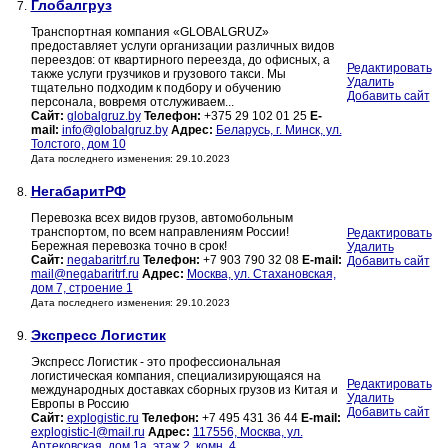
Глобалгруз
7.
Транспортная компания «GLOBALGRUZ»
предоставляет услуги организации различных видов
переездов: от квартирного переезда, до офисных, а
Редактировать
также услуги грузчиков и грузового такси. Мы
Удалить
тщательно подходим к подбору и обучению
Добавить сайт
персонала, вовремя отслуживаем...
Сайт:
globalgruz.by
Телефон:
+375 29 102 01 25
E-
mail:
info@globalgruz.by
Адрес:
Беларусь, г. Минск, ул.
Толстого, дом 10
Дата последнего изменения: 29.10.2023
НегабаритРФ
8.
Перевозка всех видов грузов, автомобольным
транспортом, по всем направлениям России!
Редактировать
Бережная перевозка точно в срок!
Удалить
Сайт:
negabaritrf.ru
Телефон:
+7 903 790 32 08
E-mail:
Добавить сайт
mail@negabaritrf.ru
Адрес:
Москва, ул. Стахановская,
дом 7, строение 1
Дата последнего изменения: 29.10.2023
Экспресс Логистик
9.
Экспресс Логистик - это профессиональная
логистическая компания, специализирующаяся на
Редактировать
международных доставках сборных грузов из Китая и
Удалить
Европы в Россию
Добавить сайт
Сайт:
explogistic.ru
Телефон:
+7 495 431 36 44
E-mail:
explogistic-l@mail.ru
Адрес:
117556, Москва, ул.
Артековская, дом 1а, этаж 2, комн. 4