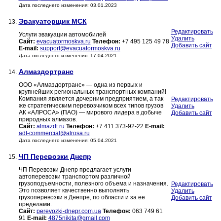
Дата последнего изменения: 03.01.2023
Эвакуаторщик МСК
13.
Редактировать
Услуги эвакуации автомобилей
Удалить
Сайт:
evacuatormoskva.ru
Телефон:
+7 495 125 49 78
Добавить сайт
E-mail:
support@evacuatormoskva.ru
Дата последнего изменения: 17.04.2021
Алмаздортранс
14.
ООО «Алмаздортранс» — одна из первых и
крупнейших региональных транспортных компаний!
Компания является дочерним предприятием, а так
Редактировать
же стратегическим перевозчиком всех типов грузов
Удалить
АК «АЛРОСА» (ПАО) — мирового лидера в добыче
Добавить сайт
природных алмазов.
Сайт:
almazdt.ru
Телефон:
+7 411 373-92-22
E-mail:
adt-commercial@alrosa.ru
Дата последнего изменения: 05.04.2021
ЧП Перевозки Днепр
15.
ЧП Перевозки Днепр предлагает услуги
автоперевозки транспортом различной
грузоподъемности, полезного объема и назначения.
Редактировать
Это позволяет качественно выполнять
Удалить
грузоперевозки в Днепре, по области и за ее
Добавить сайт
пределами.
Сайт:
perevozki-dnepr.com.ua
Телефон:
063 749 61
91
E-mail:
4875nikita@gmail.com