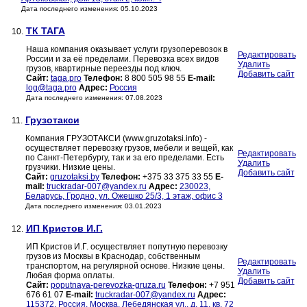
Дата последнего изменения: 05.10.2023
ТК ТАГА
10.
Наша компания оказывает услуги грузоперевозок в
Редактировать
России и за её пределами. Перевозка всех видов
Удалить
грузов, квартирные переезды под ключ.
Добавить сайт
Сайт:
taga.pro
Телефон:
8 800 505 98 55
E-mail:
log@taga.pro
Адрес:
Россия
Дата последнего изменения: 07.08.2023
Грузотакси
11.
Компания ГРУЗОТАКСИ (www.gruzotaksi.info) -
осуществляет перевозку грузов, мебели и вещей, как
Редактировать
по Санкт-Петербургу, так и за его пределами. Есть
Удалить
грузчики. Низкие цены.
Добавить сайт
Сайт:
gruzotaksi.by
Телефон:
+375 33 375 33 55
E-
mail:
truckradar-007@yandex.ru
Адрес:
230023,
Беларусь, Гродно, ул. Ожешко 25/3, 1 этаж, офис 3
Дата последнего изменения: 03.01.2023
ИП Кристов И.Г.
12.
ИП Кристов И.Г. осуществляет попутную перевозку
грузов из Москвы в Краснодар, собственным
Редактировать
транспортом, на регулярной основе. Низкие цены.
Удалить
Любая форма оплаты.
Добавить сайт
Сайт:
poputnaya-perevozka-gruza.ru
Телефон:
+7 951
676 61 07
E-mail:
truckradar-007@yandex.ru
Адрес:
115372, Россия, Москва, Лебедянская ул., д. 11, кв. 72