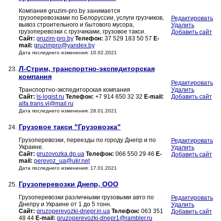
Компания gruzim-pro.by занимается
грузоперевозками по Белоруссии, услуги грузчиков,
Редактировать
вывоз строительного и бытового мусора,
Удалить
грузоперевозки с грузчиками, грузовое такси.
Добавить сайт
Сайт:
gruzim-pro.by
Телефон:
37 529 183 50 57
E-
mail:
gruzimpro@yandex.by
Дата последнего изменения: 10.02.2021
Л-Стрим, транспортно-экспедиторская
23.
компания
Редактировать
Транспортно-экспедиторская компания
Удалить
Сайт:
ls-logist.ru
Телефон:
+7 914 650 32 32
E-mail:
Добавить сайт
alfa.trans.vl@mail.ru
Дата последнего изменения: 28.01.2021
Грузовое такси "Грузовозка"
24.
Грузоперевозки, переезды по городу Днепр и по
Редактировать
Украине.
Удалить
Сайт:
gruzovozka.dp.ua
Телефон:
066 550 29 46
E-
Добавить сайт
mail:
perevoz_ua@ukr.net
Дата последнего изменения: 17.01.2021
Грузоперевозки Днепр, ООО
25.
Грузоперевозки различными грузовыми авто по
Редактировать
Днепру и Украине от 1 до 5 тонн.
Удалить
Сайт:
gruzoperevozki-dnepr.in.ua
Телефон:
063 351
Добавить сайт
48 44
E-mail:
gruzoperevozki-dnepr1@rambler.ru