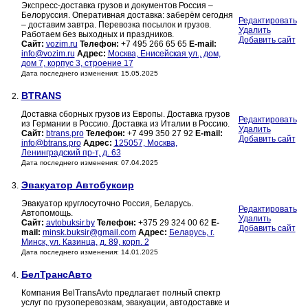
Экспресс-доставка грузов и документов Россия –
Белоруссия. Оперативная доставка: заберём сегодня
Редактировать
– доставим завтра. Перевозка посылок и грузов.
Удалить
Работаем без выходных и праздников.
Добавить сайт
Сайт:
vozim.ru
Телефон:
+7 495 266 65 65
E-mail:
info@vozim.ru
Адрес:
Москва, Енисейская ул., дом,
дом 7, корпус 3, строение 17
Дата последнего изменения: 15.05.2025
BTRANS
2.
Доставка сборных грузов из Европы. Доставка грузов
Редактировать
из Германии в Россию. Доставка из Италии в Россию.
Удалить
Сайт:
btrans.pro
Телефон:
+7 499 350 27 92
E-mail:
Добавить сайт
info@btrans.pro
Адрес:
125057, Москва,
Ленинградский пр-т, д. 63
Дата последнего изменения: 07.04.2025
Эвакуатор Автобуксир
3.
Эвакуатор круглосуточно Россия, Беларусь.
Редактировать
Автопомощь.
Удалить
Сайт:
avtobuksir.by
Телефон:
+375 29 324 00 62
E-
Добавить сайт
mail:
minsk.buksir@gmail.com
Адрес:
Беларусь, г.
Минск, ул. Казинца, д. 89, корп. 2
Дата последнего изменения: 14.01.2025
БелТрансАвто
4.
Компания BelTransAvto предлагает полный спектр
услуг по грузоперевозкам, эвакуации, автодоставке и