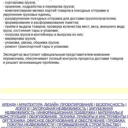
- сортировка грузов;
- хранение, подработка и перевалка грузов;
- комплектование мелких партий товаров в поездные отправки и
укрупнение грузовых единиц;
- разукрупнение поездных отправок для доставки грузополучателям;
- формирование и расформирование пакетов;
- приём и выдача товаров, проверка количества мест, веса, внешнего вида
груза, состояния тары и упаковки;
- погрузка грузов в контейнеры и выгрузка из них;
- маркировка грузов;
- упаковка, увязка, обшивка грузов;
- ремонт транспортной тары и упаковки.
Экспедитор выступает официальным представителем компании-
перевозчика, обеспечивает полный контроль процесса доставки товаров
и решает возникающие проблемы.
АРЕНДА
|
АРХИТЕКТУРА, ДИЗАЙН, ПРОЕКТИРОВАНИЕ
|
БЕЗОПАСНОСТЬ
|
ДОРОГИ
|
ЗАГОРОДНАЯ НЕДВИЖИМОСТЬ
|
ЗАРУБЕЖНАЯ
НЕДВИЖИМОСТЬ
|
ИНФОРМАЦИОННАЯ ПОДДЕРЖКА
|
МАТЕРИАЛЫ И
КОНСТРУКЦИИ
|
ОБОРУДОВАНИЕ, ТЕХНИКА, ПРИБОРЫ И ИНСТРУМЕНТЫ
|
ОРГТЕХНИКА, ОФИСНОЕ ОБОРУДОВАНИЕ И ОБЕСПЕЧЕНИЕ
|
ПРОДАЖА,
ПОКУПКА НЕДВИЖИМОСТИ
|
ПРОМЫШЛЕННОЕ СТРОИТЕЛЬСТВО
|