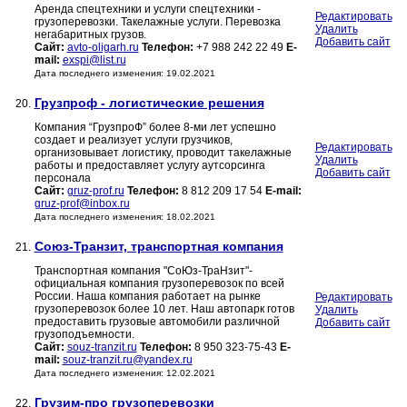
Аренда спецтехники и услуги спецтехники -
Редактировать
грузоперевозки. Такелажные услуги. Перевозка
Удалить
негабаритных грузов.
Добавить сайт
Сайт:
avto-oligarh.ru
Телефон:
+7 988 242 22 49
E-
mail:
exspi@list.ru
Дата последнего изменения: 19.02.2021
Грузпроф - логистические решения
20.
Компания “ГрузпроФ” более 8-ми лет успешно
создает и реализует услуги грузчиков,
Редактировать
организовывает логистику, проводит такелажные
Удалить
работы и предоставляет услугу аутсорсинга
Добавить сайт
персонала
Сайт:
gruz-prof.ru
Телефон:
8 812 209 17 54
E-mail:
gruz-prof@inbox.ru
Дата последнего изменения: 18.02.2021
Союз-Транзит, транспортная компания
21.
Транспортная компания "СоЮз-ТраНзит"-
официальная компания грузоперевозок по всей
России. Наша компания работает на рынке
Редактировать
грузоперевозок более 10 лет. Наш автопарк готов
Удалить
предоставить грузовые автомобили различной
Добавить сайт
грузоподъемности.
Сайт:
souz-tranzit.ru
Телефон:
8 950 323-75-43
E-
mail:
souz-tranzit.ru@yandex.ru
Дата последнего изменения: 12.02.2021
Грузим-про грузоперевозки
22.