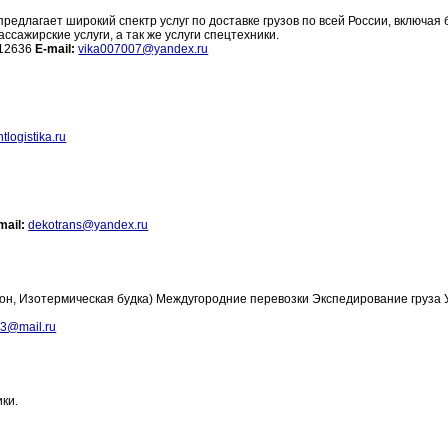
едлагает широкий спектр услуг по доставке грузов по всей России, включая
сажирские услуги, а так же услуги спецтехники.
812636
E-mail:
vika007007@yandex.ru
tlogistika.ru
mail:
dekotrans@yandex.ru
гон, Изотермическая будка) Междугородние перевозки Экспедирование груза 
3@mail.ru
ки.