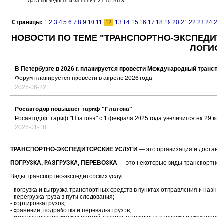
Дата последнего изменения: 21.10.2013
Страницы:
1
2
3
4
5
6
7
8
9
10
11
12
13
14
15
16
17
18
19
20
21
22
23
24
2
НОВОСТИ ПО ТЕМЕ "ТРАНСПОРТНО-ЭКСПЕДИТО
ЛОГИ
В Петербурге в 2026 г. планируется провести Международный транс
Форум планируется провести в апреле 2026 года
2025-06-22
Росавтодор повышает тариф "Платона"
Росавтодор: тариф "Платона" с 1 февраля 2025 года увеличится на 29 коп
2025-01-18
ТРАНСПОРТНО-ЭКСПЕДИТОРСКИЕ УСЛУГИ
— это организация и достав
ПОГРУЗКА, РАЗГРУЗКА, ПЕРЕВОЗКА
— это некоторые виды транспортно-
Виды транспортно-экспедиторских услуг:
- погрузка и выгрузка транспортных средств в пунктах отправления и наз
- перегрузка груза в пути следования;
- сортировка грузов;
- хранение, подработка и перевалка грузов;