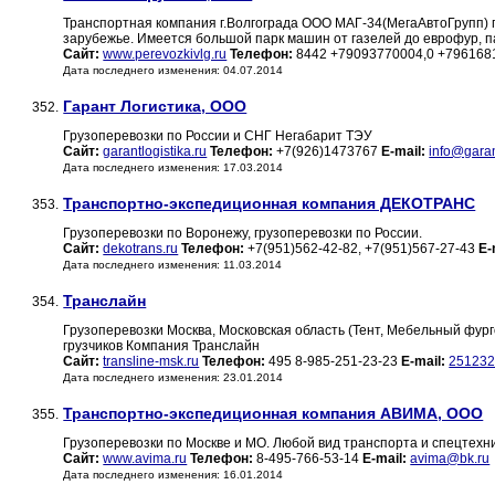
Транспортная компания г.Волгограда ООО МАГ-34(МегаАвтоГрупп) пр
зарубежье. Имеется большой парк машин от газелей до еврофур, пас
Сайт:
www.perevozkivlg.ru
Телефон:
8442 +79093770004,0 +79616
Дата последнего изменения: 04.07.2014
Гарант Логистика, ООО
352.
Грузоперевозки по России и СНГ Негабарит ТЭУ
Сайт:
garantlogistika.ru
Телефон:
+7(926)1473767
E-mail:
info@garan
Дата последнего изменения: 17.03.2014
Транспортно-экспедиционная компания ДЕКОТРАНС
353.
Грузоперевозки по Воронежу, грузоперевозки по России.
Сайт:
dekotrans.ru
Телефон:
+7(951)562-42-82, +7(951)567-27-43
E-
Дата последнего изменения: 11.03.2014
Транслайн
354.
Грузоперевозки Москва, Московская область (Тент, Мебельный фур
грузчиков Компания Транслайн
Сайт:
transline-msk.ru
Телефон:
495 8-985-251-23-23
E-mail:
251232
Дата последнего изменения: 23.01.2014
Транспортно-экспедиционная компания АВИМА, ООО
355.
Грузоперевозки по Москве и МО. Любой вид транспорта и спецтехни
Сайт:
www.avima.ru
Телефон:
8-495-766-53-14
E-mail:
avima@bk.ru
Дата последнего изменения: 16.01.2014