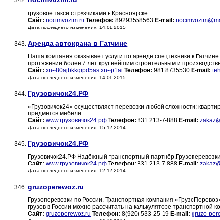
nocimvozim.ru
342.
грузовое такси с грузчиками в Красноярске
Сайт:
nocimvozim.ru
Телефон:
89293558563
E-mail:
nocimvozim@mai
Дата последнего изменения: 14.01.2015
Аренда автокрана в Гатчине
343.
Наша компания оказывает услуги по аренде спецтехники в Гатчине 
протяжении более 7 лет крупнейшим строительным и производств
Сайт:
xn--80ajbkkqrpd5as.xn--p1ai
Телефон:
981 8735530
E-mail:
te
Дата последнего изменения: 14.01.2015
Грузовичок24.РФ
344.
«Грузовичок24» осуществляет перевозки любой сложности: квартир
предметов мебели
Сайт:
www.грузовичок24.рф
Телефон:
831 213-7-888
E-mail:
zakaz@
Дата последнего изменения: 15.12.2014
Грузовичок24.РФ
345.
Грузовичок24.РФ Надёжный транспортный партнёр.Грузоперевозки
Сайт:
www.грузовичок24.рф
Телефон:
831 213-7-888
E-mail:
zakaz@
Дата последнего изменения: 12.12.2014
gruzoperewoz.ru
346.
Грузоперевозки по России. Транспортная компания «ГрузоПеревоз»
грузов в России можно рассчитать на калькуляторе транспортной 
Сайт:
gruzoperewoz.ru
Телефон:
8(920) 533-25-19
E-mail:
gruzo-per