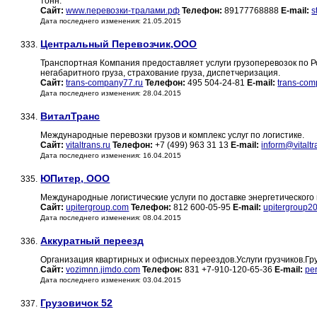
тонн.
Сайт:
www.перевозки-тралами.рф
Телефон:
89177768888
E-mail:
s
Дата последнего изменения: 21.05.2015
Центральный Перевозчик,ООО
333.
Транспортная Компания предоставляет услуги грузоперевозок по Ро
негабаритного груза, страхование груза, диспетчеризация.
Сайт:
trans-company77.ru
Телефон:
495 504-24-81
E-mail:
trans-co
Дата последнего изменения: 28.04.2015
ВиталТранс
334.
Международные перевозки грузов и комплекс услуг по логистике.
Сайт:
vitaltrans.ru
Телефон:
+7 (499) 963 31 13
E-mail:
inform@vitaltr
Дата последнего изменения: 16.04.2015
ЮПитер, ООО
335.
Международные логистические услуги по доставке энергетическог
Сайт:
upitergroup.com
Телефон:
812 600-05-95
E-mail:
upitergroup2
Дата последнего изменения: 08.04.2015
Аккуратный переезд
336.
Организация квартирных и офисных переездов.Услуги грузчиков.Гр
Сайт:
vozimnn.jimdo.com
Телефон:
831 +7-910-120-65-36
E-mail:
pe
Дата последнего изменения: 03.04.2015
Грузовичок 52
337.