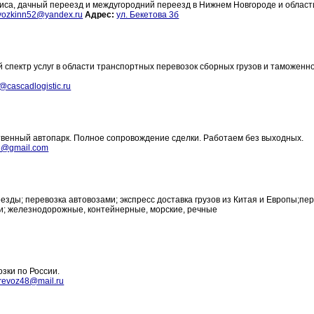
иса, дачный переезд и междугородний переезд в Нижнем Новгороде и област
vozkinn52@yandex.ru
Адрес:
ул. Бекетова 3б
 спектр услуг в области транспортных перевозок сборных грузов и таможенн
o@cascadlogistic.ru
твенный автопарк. Полное сопровождение сделки. Работаем без выходных.
5@gmail.com
езды; перевозка автовозами; экспресс доставка грузов из Китая и Европы;пе
ки; железнодорожные, контейнерные, морские, речные
зки по России.
revoz48@mail.ru