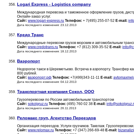
Logari Express - Logistics company
356.
Международная перевозка и таможенное оформление грузов, дистр
Онлайн-заказ услуг.
Сайт:
www.logari-express.ru
Телефон:
+ 7(495) 255-07-52
E-mail:
inf
Дата последнего изменения: 23.12.2013
Кредо Транс
357.
Международные перевозки грузов морским и автомобильным транс
Сайт:
www.credotrans.ru
Телефон:
+7 (812) 309-35-52
E-mail:
info@c
Дата последнего изменения: 18.12.2013
Ваэропорт
358.
Недорогое такси в Шереметьево. Встреча в аэропорту. Трансфер как 
800 рублей.
Сайт:
ваэропорт.рф
Телефон:
+7(499)343-11-11
E-mail:
avtomaxmel
Дата последнего изменения: 04.12.2013
Транспортная компания Сокол, ООО
359.
Грузоперевозки по России автомобильным транспортом
Сайт:
sokolgruz.ru
Телефон:
(495) 760 02 38
E-mail:
info@sokolgruz.
Дата последнего изменения: 26.11.2013
Реломакс груп, Агентство Переездов
360.
Организация переездов. Услуги грузчиков. Такелаж. Грузоперевозки
Сайт:
www.relomax.ru
Телефон:
+7 (347) 266-69-48
E-mail:
bizanali