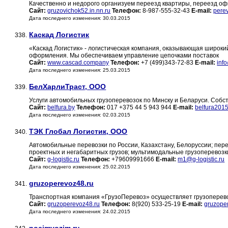
Качественно и недорого организуем переезд квартиры, переезд оф
Сайт:
gruzovichok52.in.nn.ru
Телефон:
8-987-555-32-43
E-mail:
pere
Дата последнего изменения: 30.03.2015
Каскад Логистик
338.
«Каскад Логистик» - логистическая компания, оказывающая широкий
оформления. Мы обеспечиваем управление цепочками поставок
Сайт:
www.cascad.company
Телефон:
+7 (499)343-72-83
E-mail:
inf
Дата последнего изменения: 25.03.2015
БелХарлиТраст, ООО
339.
Услуги автомобильных грузоперевозок по Минску и Беларуси. Собс
Сайт:
belfura.by
Телефон:
017 +375 44 5 943 944
E-mail:
belfura201
Дата последнего изменения: 02.03.2015
ТЭК Глобал Логистик, ООО
340.
Автомобильные перевозки по России, Казахстану, Белоруссии; пере
проектных и негабаритных грузов; мультимодальные грузоперевоз
Сайт:
g-logistic.ru
Телефон:
+79609991666
E-mail:
m1@g-logistic.ru
Дата последнего изменения: 25.02.2015
gruzoperevoz48.ru
341.
Транспортная компания «ГрузоПеревоз» осуществляет грузоперево
Сайт:
gruzoperevoz48.ru
Телефон:
8(920) 533-25-19
E-mail:
gruzope
Дата последнего изменения: 24.02.2015