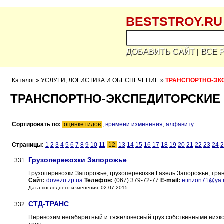
BESTSTROY.RU
ДОБАВИТЬ САЙТ
ВСЕ 
|
Каталог
»
УСЛУГИ, ЛОГИСТИКА И ОБЕСПЕЧЕНИЕ
»
ТРАНСПОРТНО-ЭКС
ТРАНСПОРТНО-ЭКСПЕДИТОРСКИЕ У
Сортировать по:
оценке гидов
,
времени изменения
,
алфавиту
.
Страницы:
1
2
3
4
5
6
7
8
9
10
11
12
13
14
15
16
17
18
19
20
21
22
23
24
2
Грузоперевозки Запорожье
331.
Грузоперевозки Запорожье, грузоперевозки Газель Запорожье, тра
Сайт:
dovezu.zp.ua
Телефон:
(067) 379-72-77
E-mail:
etinzon71@ya.
Дата последнего изменения: 02.07.2015
СТД-ТРАНС
332.
Перевозим негабаритный и тяжеловесный груз собственными низко