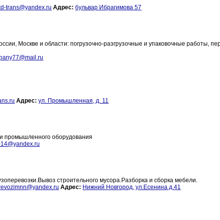
td-trans@yandex.ru
Адрес:
бульвар Ибрагимова 57
ссии, Москве и области: погрузочно-разгрузочные и упаковочные работы, пе
mpany77@mail.ru
ans.ru
Адрес:
ул. Промышленная, д. 11
о и промышленного оборудования
014@yandex.ru
узоперевозки.Вывоз строительного мусора.Разборка и сборка мебели.
revozimnn@yandex.ru
Адрес:
Нижний Новгород, ул.Есенина д.41