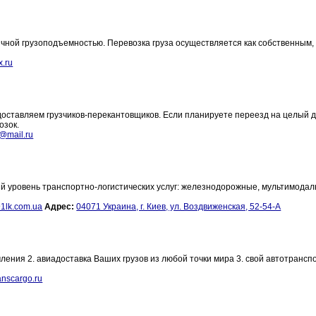
чной грузоподъемностью. Перевозка груза осуществляется как собственным, 
.ru
доставляем грузчиков-перекантовщиков. Если планируете переезд на целый д
озок.
@mail.ru
ый уровень транспортно-логистических услуг: железнодорожные, мультимодал
1lk.com.ua
Адрес:
04071 Украина, г. Киев, ул. Воздвиженская, 52-54-А
ения 2. авиадоставка Ваших грузов из любой точки мира 3. свой автотранс
anscargo.ru