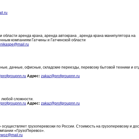
l.ru
и области аренда крана, аренда автокрана , аренда крана манипулятора на
енным компаниям Гатчины и Гатчинской области
hnikaspe@mail.ru
ные, дачные, офисные, складские переезды, перевозку бытовой техники и о
profgroupnn.ru
Адрес:
zakaz@profgroupnn.ru
 любой сложности.
profgroupnn.ru
Адрес:
zakaz@profgroupnn.ru
 осуществляет грузоперевозки по России. Стоимость на грузоперевозку и дос
компании «ГрузоПеревоз».
ewoz@mail.ru