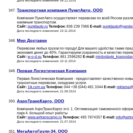
Дата последнего изменения: 08.12.2014
Транспортная компания ПунктАвто, ООО
347.
Компания ПунктАвто осуществляет перевозки по всей России разли
наемным транспортом.
Сайт:
punktauto.ru
Телефон:
836 239 7066
E-mail:
punktauto@yandex
Дата последнего изменения: 10.11.2014
Мир Доставки
348.
Перевозки любых грузов по городу! Для вашего удобства также пре
экономия денег до 40%. Гарантируем сохранность и качество перев
Сайт:
w-o-d.su
Телефон:
861 2596282
E-mail:
mirdostavki_krasnodar
Дата последнего изменения: 10.11.2014
Первая Логистическая Компания
349.
Первая Логистическая Компания - предоставляет качественно нов
транзитные перевозки, складские услуги
Сайт:
1lk.com.ua
Телефон:
044 +38 (044) 481 3344
E-mail:
reklama@
Дата последнего изменения: 21.08.2014
АэроТрансКарго, ООО
350.
Компания АэроТрансКарго это: 1. Оптимизация таможенного оформл
парк 4. большой опыт работы
Сайт:
www.airtranscargo.ru
Телефон:
495 7874357
E-mail:
info@airtr
Дата последнего изменения: 21.07.2014
МегаАвтоГрупп-34, ООО
351.