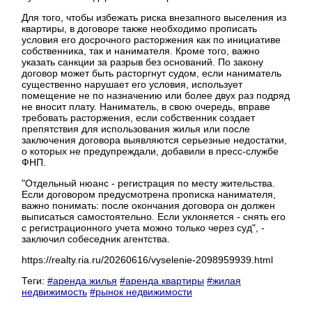
Для того, чтобы избежать риска внезапного выселения из
квартиры, в договоре также необходимо прописать
условия его досрочного расторжения как по инициативе
собственника, так и нанимателя. Кроме того, важно
указать санкции за разрыв без оснований. По закону
договор может быть расторгнут судом, если наниматель
существенно нарушает его условия, использует
помещение не по назначению или более двух раз подряд
не вносит плату. Наниматель, в свою очередь, вправе
требовать расторжения, если собственник создает
препятствия для использования жилья или после
заключения договора выявляются серьезные недостатки,
о которых не предупреждали, добавили в пресс-службе
ФНП.
"Отдельный нюанс - регистрация по месту жительства.
Если договором предусмотрена прописка нанимателя,
важно понимать: после окончания договора он должен
выписаться самостоятельно. Если уклоняется - снять его
с регистрационного учета можно только через суд", -
заключил собеседник агентства.
https://realty.ria.ru/20260616/vyselenie-2098959939.html
Теги:
#аренда жилья
#аренда квартиры
#жилая
недвижимость
#рынок недвижимости