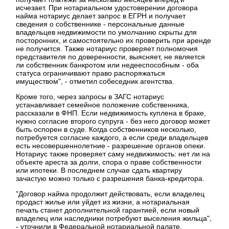
исчезает. При нотариальном удостоверении договора
найма нотариус делает запрос в ЕГРН и получает
сведения о собственнике - персональные данные
владельцев недвижимости по умолчанию скрыты для
посторонних, и самостоятельно их проверить при аренде
не получится. Также нотариус проверяет полномочия
представителя по доверенности, выясняет, не является
ли собственник банкротом или недееспособным - оба
статуса ограничивают право распоряжаться
имуществом", - отметил собеседник агентства.
Кроме того, через запросы в ЗАГС нотариус
устанавливает семейное положение собственника,
рассказали в ФНП. Если недвижимость куплена в браке,
нужно согласие второго супруга - без него договор может
быть оспорен в суде. Когда собственников несколько,
потребуется согласие каждого, а если среди владельцев
есть несовершеннолетние - разрешение органов опеки.
Нотариус также проверяет саму недвижимость: нет ли на
объекте ареста за долги, спора о праве собственности
или ипотеки. В последнем случае сдать квартиру
зачастую можно только с разрешения банка-кредитора.
"Договор найма продолжит действовать, если владелец
продаст жилье или уйдет из жизни, а нотариальная
печать станет дополнительной гарантией, если новый
владелец или наследники потребуют выселения жильца",
- уточнили в Федеральной нотариальной палате.