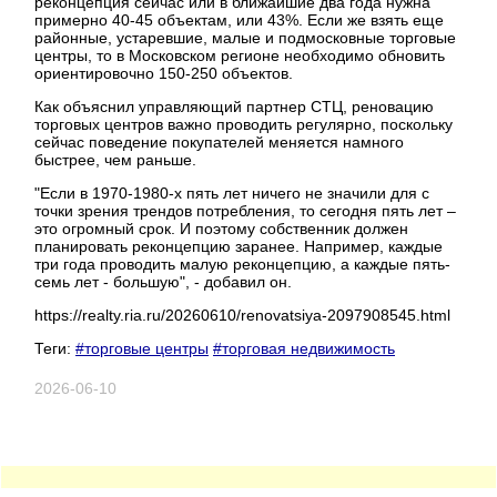
реконцепция сейчас или в ближайшие два года нужна
примерно 40-45 объектам, или 43%. Если же взять еще
районные, устаревшие, малые и подмосковные торговые
центры, то в Московском регионе необходимо обновить
ориентировочно 150-250 объектов.
Как объяснил управляющий партнер СТЦ, реновацию
торговых центров важно проводить регулярно, поскольку
сейчас поведение покупателей меняется намного
быстрее, чем раньше.
"Если в 1970-1980-х пять лет ничего не значили для с
точки зрения трендов потребления, то сегодня пять лет –
это огромный срок. И поэтому собственник должен
планировать реконцепцию заранее. Например, каждые
три года проводить малую реконцепцию, а каждые пять-
семь лет - большую", - добавил он.
https://realty.ria.ru/20260610/renovatsiya-2097908545.html
Теги:
#торговые центры
#торговая недвижимость
2026-06-10