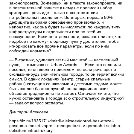
законопроекта. Во-первых, ни в тексте законопроекта, ни
в пояснительной записке к нему не прописан набор
критериев: речь идет только о «соответствии
потребностям населения». Во-вторых, норма в 50%
дефицита выбрана совершенно произвольно, и
непонятно, как она будет вычисляться: по каждому типу
инфраструктуры в отдельности или по всей их
совокупности. Если по отдельности, означает ли это, что
недобор по какому-то одному пункту достаточен, чтобы
игнорировать все прочие параметры, если по ним
соблюден норматив?
— В-третьих, удивляет взятый масштаб — населенный
пункт, — отмечают в Urban Awards. — Если это село или
поселок, то он вполне приемлем, но если речь идет о
сколько-нибудь значительном городе, то он теряет всякий
смысл. В одних локациях (центр, старые спальные
районы) ситуация со школами и детскими садами может
быть вполне благополучной, но на окраинах таких
объектов традиционно не хватает. Означает ли это, что
нужно остановить в городе всю строительную индустрию?
— задают вопрос эксперты.
Дмитрий Алексеев
https://iz.ru/1935171/dmitrii-alekseev/gorod-bez-etazei-
gosduma-mozet-zapretit-mnogoetazki-v-gorodah-i-selah-s-
deficitom-infrastruktury