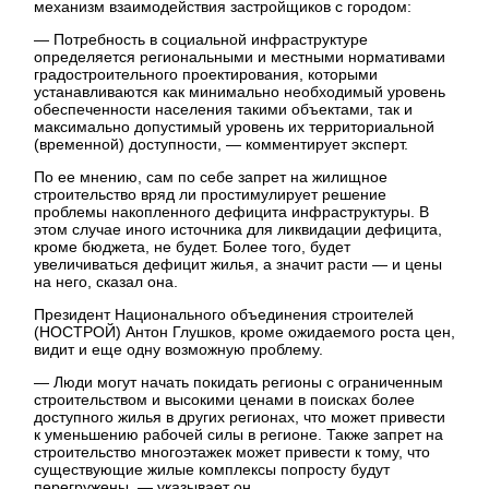
механизм взаимодействия застройщиков с городом:
— Потребность в социальной инфраструктуре
определяется региональными и местными нормативами
градостроительного проектирования, которыми
устанавливаются как минимально необходимый уровень
обеспеченности населения такими объектами, так и
максимально допустимый уровень их территориальной
(временной) доступности, — комментирует эксперт.
По ее мнению, сам по себе запрет на жилищное
строительство вряд ли простимулирует решение
проблемы накопленного дефицита инфраструктуры. В
этом случае иного источника для ликвидации дефицита,
кроме бюджета, не будет. Более того, будет
увеличиваться дефицит жилья, а значит расти — и цены
на него, сказал она.
Президент Национального объединения строителей
(НОСТРОЙ) Антон Глушков, кроме ожидаемого роста цен,
видит и еще одну возможную проблему.
— Люди могут начать покидать регионы с ограниченным
строительством и высокими ценами в поисках более
доступного жилья в других регионах, что может привести
к уменьшению рабочей силы в регионе. Также запрет на
строительство многоэтажек может привести к тому, что
существующие жилые комплексы попросту будут
перегружены, — указывает он.