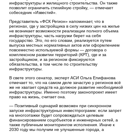
инфраструктуры и жилищного строительства. Он также
позволит ограничить стихийную стройку, — отмечает
собеседник «Известий».
Представитель «ФСК Регион» напоминает, что в
регионах, где у застройщика в силу низких цен на жилье
не возникает возможности реализации полного объема
инфраструктуры, часть нагрузки берет на себя
государство. Это, по его словам, реализуется путем
выпуска местных нормативных актов или оформлением
повсеместно используемой формы — договора о
комплексном развитии территорий (КРТ), где и за
застройщиком, и за регионом фиксируются
обязательства, в том числе по строительству
инфраструктуры.
В свете этого сенатор, эксперт АСИ Ольга Епифанова
отмечает то, что на самом деле зачастую у регионов всё
же не хватает средств на должное развитие необходимой
инфраструктуры. Именно поэтому законопроект имеет
право на жизнь, считает она.
— Позитивный сценарий возможен при синхронном
запуске инфраструктурных инвестпрограмм: если запрет
на многоэтажки будет сопровождаться целевым
финансированием соцобъектов и инженерных сетей, а
также публичным мониторингом исполнения. Иначе к
2030 году мы получим не улучшенные города, а