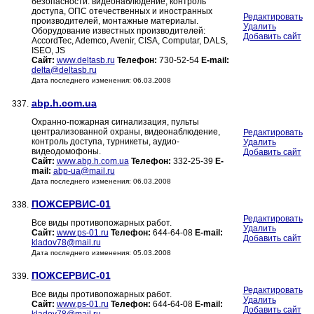
безопасности: видеонаблюдение, контроль
доступа, ОПС отечественных и иностранных
Редактировать
производителей, монтажные материалы.
Удалить
Оборудование известных производителей:
Добавить сайт
AccordTec, Ademco, Avenir, CISA, Computar, DALS,
ISEO, JS
Сайт:
www.deltasb.ru
Телефон:
730-52-54
E-mail:
delta@deltasb.ru
Дата последнего изменения: 06.03.2008
abp.h.com.ua
337.
Охранно-пожарная сигнализация, пульты
централизованной охраны, видеонаблюдение,
Редактировать
контроль доступа, турникеты, аудио-
Удалить
видеодомофоны.
Добавить сайт
Сайт:
www.abp.h.com.ua
Телефон:
332-25-39
E-
mail:
abp-ua@mail.ru
Дата последнего изменения: 06.03.2008
ПОЖСЕРВИС-01
338.
Редактировать
Все виды противопожарных работ.
Удалить
Сайт:
www.ps-01.ru
Телефон:
644-64-08
E-mail:
Добавить сайт
kladov78@mail.ru
Дата последнего изменения: 05.03.2008
ПОЖСЕРВИС-01
339.
Редактировать
Все виды противопожарных работ.
Удалить
Сайт:
www.ps-01.ru
Телефон:
644-64-08
E-mail:
Добавить сайт