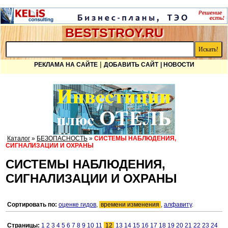
BESTSTROY.RU
|
РЕКЛАМА НА САЙТЕ
ДОБАВИТЬ САЙТ
| НОВОСТИ
Каталог
»
БЕЗОПАСНОСТЬ
»
СИСТЕМЫ НАБЛЮДЕНИЯ,
СИГНАЛИЗАЦИИ И ОХРАНЫ
СИСТЕМЫ НАБЛЮДЕНИЯ,
СИГНАЛИЗАЦИИ И ОХРАНЫ
Сортировать по:
оценке гидов
,
времени изменения
,
алфавиту
.
Страницы:
1
2
3
4
5
6
7
8
9
10
11
12
13
14
15
16
17
18
19
20
21
22
23
24