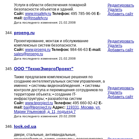
Услуги в области обеспечения пожарной
Редактировать
безопасности объектов и зданий.
Удалить
Сайт:
www.insafety.ru
Телефон:
495 785-96-06
E-
Добавить сайт
mail:
pr@insafety.ru
Дата последнего изменения: 21.02.2008
proeng.ru
344.
Проектирование, монтаж и обслуживание
Редактировать
комплексных систем безопасности.
Удалить
Сайт:
www.proeng.ru
Телефон:
984-66-63
E-mail:
Добавить сайт
sales@proeng.ru
Дата последнего изменения: 21.02.2008
ООО "ТехноЭнергоПроект"
345.
Также предлагаем комплексные решения по
созданию интеллектуальных систем управления, а
именно: • системы видеонаблюдения.: • системы
Редактировать
контроля доступа и перемещения сотрудников по
Удалить
территории объекта; • создание IT-
Добавить сайт
инфраструктуры; • разработка систем
Сайт:
www.teproject.ru
Телефон:
495 660-92-42
E-
mail:
bai@teproject.ru
Адрес:
119331, Москва, ул.
Марии Ульяновой, д. 11, подъезд 7
Дата последнего изменения: 20.02.2008
lock.od.ua
346.
двери, стальные, антивандальные,