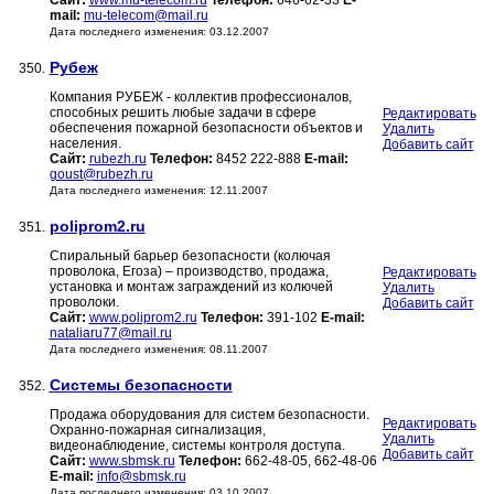
Сайт:
www.mu-telecom.ru
Телефон:
646-62-33
E-
mail:
mu-telecom@mail.ru
Дата последнего изменения: 03.12.2007
Рубеж
350.
Компания РУБЕЖ - коллектив профессионалов,
способных решить любые задачи в сфере
Редактировать
обеспечения пожарной безопасности объектов и
Удалить
населения.
Добавить сайт
Сайт:
rubezh.ru
Телефон:
8452 222-888
E-mail:
goust@rubezh.ru
Дата последнего изменения: 12.11.2007
poliprom2.ru
351.
Спиральный барьер безопасности (колючая
проволока, Егоза) – производство, продажа,
Редактировать
установка и монтаж заграждений из колючей
Удалить
проволоки.
Добавить сайт
Сайт:
www.poliprom2.ru
Телефон:
391-102
E-mail:
nataliaru77@mail.ru
Дата последнего изменения: 08.11.2007
Системы безопасности
352.
Продажа оборудования для систем безопасности.
Редактировать
Охранно-пожарная сигнализация,
Удалить
видеонаблюдение, системы контроля доступа.
Добавить сайт
Сайт:
www.sbmsk.ru
Телефон:
662-48-05, 662-48-06
E-mail:
info@sbmsk.ru
Дата последнего изменения: 03.10.2007