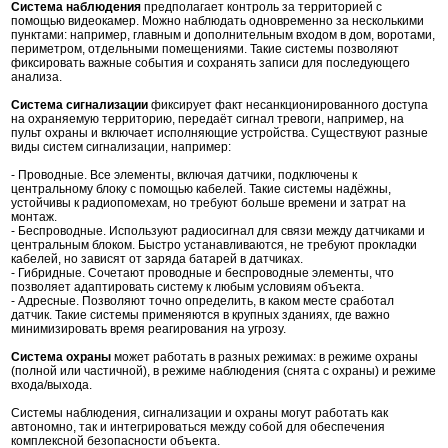
Система наблюдения
предполагает контроль за территорией с
помощью видеокамер. Можно наблюдать одновременно за несколькими
пунктами: например, главным и дополнительным входом в дом, воротами,
периметром, отдельными помещениями. Такие системы позволяют
фиксировать важные события и сохранять записи для последующего
анализа.
Система сигнализации
фиксирует факт несанкционированного доступа
на охраняемую территорию, передаёт сигнал тревоги, например, на
пульт охраны и включает исполняющие устройства. Существуют разные
виды систем сигнализации, например:
- Проводные. Все элементы, включая датчики, подключены к
центральному блоку с помощью кабелей. Такие системы надёжны,
устойчивы к радиопомехам, но требуют больше времени и затрат на
монтаж.
- Беспроводные. Используют радиосигнал для связи между датчиками и
центральным блоком. Быстро устанавливаются, не требуют прокладки
кабелей, но зависят от заряда батарей в датчиках.
- Гибридные. Сочетают проводные и беспроводные элементы, что
позволяет адаптировать систему к любым условиям объекта.
- Адресные. Позволяют точно определить, в каком месте сработал
датчик. Такие системы применяются в крупных зданиях, где важно
минимизировать время реагирования на угрозу.
Система охраны
может работать в разных режимах: в режиме охраны
(полной или частичной), в режиме наблюдения (снята с охраны) и режиме
входа/выхода.
Системы наблюдения, сигнализации и охраны могут работать как
автономно, так и интегрироваться между собой для обеспечения
комплексной безопасности объекта.