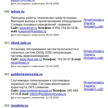
kladov78@mail.ru
Дата последнего изменения: 05.03.2008
tehso.ru
340.
Принципы работы технических средств охраны.
Редактировать
Критерии выбора и проектирования оборудования.
Удалить
Словарь основных определений, терминов.
Добавить сайт
Сайт:
www.tehso.ru
Телефон:
8-950-754-00-02
E-
mail:
kokamvd@rambler.ru
Дата последнего изменения: 28.02.2008
rikod.spb.ru
341.
Установка, обслуживание систем безопасности и
Редактировать
охранных систем: СКУД, GSM сигнализация,
Удалить
системы видеонаблюдения.
Добавить сайт
Сайт:
www.rikod.spb.ru
Телефон:
703-50-07
E-mail:
rikod@mail.ru
Дата последнего изменения: 22.02.2008
goldeneyerussia.ru
342.
Cпутниковые сигнализации и спутниковые
Редактировать
охранные системы. Системы мониторинга
Удалить
транспорта, GPS слежение.
Добавить сайт
Сайт:
www.goldeneyerussia.ru
Телефон:
495 589-
19-00
E-mail:
inform@goldeneyerussia.ru
Дата последнего изменения: 21.02.2008
insafety.ru
343.