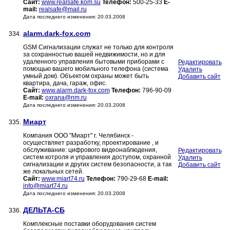
Сайт:
www.realsafe.kom.su
Телефон:
500-25-33
E-
mail:
realsafe@mail.ru
Дата последнего изменения: 20.03.2008
alarm.dark-fox.com
334.
GSM Сигнализации служат не только для контроля
за сохранностью вашей недвижимости, но и для
удаленного управления бытовыми приборами с
Редактировать
помощью вашего мобильного телефона (система
Удалить
умный дом). Объектом охраны может быть
Добавить сайт
квартира, дача, гараж, офис.
Сайт:
www.alarm.dark-fox.com
Телефон:
796-90-09
E-mail:
oxrana@nm.ru
Дата последнего изменения: 20.03.2008
Миарт
335.
Компания ООО "Миарт" г. Челябинск -
осуществляет разработку, проектирование , и
обслуживание: цифрового видеонаблюдения,
Редактировать
систем котроля и управления доступом, охранной
Удалить
сигнализации и других систем безопасности, а так
Добавить сайт
же локальных сетей.
Сайт:
www.miart74.ru
Телефон:
790-29-68
E-mail:
info@miart74.ru
Дата последнего изменения: 20.03.2008
ДЕЛЬТА-СБ
336.
Комплексные поставки оборудования систем