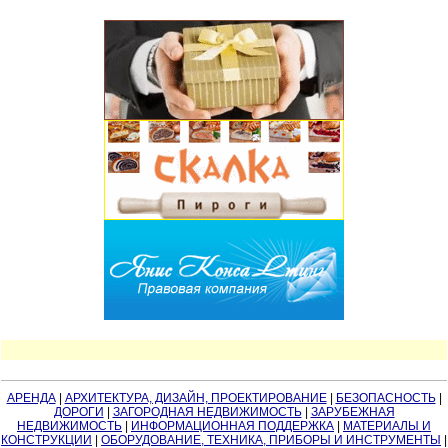
АРЕНДА
|
АРХИТЕКТУРА, ДИЗАЙН, ПРОЕКТИРОВАНИЕ
|
БЕЗОПАСНОСТЬ
|
ДОРОГИ
|
ЗАГОРОДНАЯ НЕДВИЖИМОСТЬ
|
ЗАРУБЕЖНАЯ
НЕДВИЖИМОСТЬ
|
ИНФОРМАЦИОННАЯ ПОДДЕРЖКА
|
МАТЕРИАЛЫ И
КОНСТРУКЦИИ
|
ОБОРУДОВАНИЕ, ТЕХНИКА, ПРИБОРЫ И ИНСТРУМЕНТЫ
|