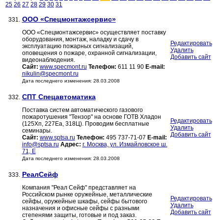
25
26
27
28
29
30
31
ООО «Спецмонтажсервис»
331.
ООО «Спецмонтажсервис» осуществляет поставку
оборудования, монтаж, наладку и сдачу в
Редактировать
эксплуатацию пожарных сигнализаций,
Удалить
оповещения о пожаре, охранной сигнализации,
Добавить сайт
видеонаблюдения.
Сайт:
www.specmont.ru
Телефон:
611 11 90
E-mail:
nikulin@specmont.ru
Дата последнего изменения: 28.03.2008
СПТ Спецавтоматика
332.
Поставка систем автоматического газового
пожаротушения "Тензор" на основе ГОТВ Хладон
Редактировать
(125Хп, 227Еа, 318Ц). Проводим бесплатные
Удалить
семинары.
Добавить сайт
Сайт:
www.sptsa.ru
Телефон:
495 737-71-07
E-mail:
info@sptsa.ru
Адрес:
г. Москва, ул. Измайловское ш.
71, Е
Дата последнего изменения: 28.03.2008
РеалСейф
333.
Компания "Реал Сейф" представляет на
Российском рынке оружейные, металлические
Редактировать
сейфы, оружейные шкафы, сейфы бытового
Удалить
назначения и офисные сейфы с разными
Добавить сайт
степенями защиты, готовые и под заказ.