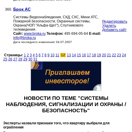
Брок АС
360.
Системы Видеонаблюдения, СКД, СКС, Мини АТС,
Пожарной безопасности, Охранные системы,
Редактировать
Охрана(ЧОП "Альфа-Щит"), Спутникового
Удалить
телевидения.
Добавить сайт
Сайт:
www.broka.ru
Телефон:
495 694-05-64
E-mail:
info@broka.ru
Дата последнего изменения: 04.07.2007
Страницы:
1
2
3
4
5
6
7
8
9
10
11
12
13
14
15
16
17
18
19
20
21
22
23
24
25
26
27
28
29
30
31
НОВОСТИ ПО ТЕМЕ "СИСТЕМЫ
НАБЛЮДЕНИЯ, СИГНАЛИЗАЦИИ И ОХРАНЫ /
БЕЗОПАСНОСТЬ"
Эксперты назвали признаки того, что квартиру выбрали для
ограбления