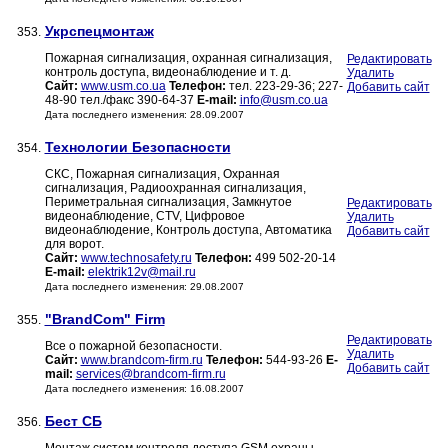
Укрспецмонтаж
353.
Пожарная сигнализация, охранная сигнализация,
Редактировать
контроль доступа, видеонаблюдение и т. д.
Удалить
Сайт:
www.usm.co.ua
Телефон:
тел. 223-29-36; 227-
Добавить сайт
48-90 тел./факс 390-64-37
E-mail:
info@usm.co.ua
Дата последнего изменения: 28.09.2007
Технологии Безопасности
354.
СКС, Пожарная сигнализация, Охранная
сигнализация, Радиоохранная сигнализация,
Периметральная сигнализация, Замкнутое
Редактировать
видеонаблюдение, CTV, Цифровое
Удалить
видеонаблюдение, Контроль доступа, Автоматика
Добавить сайт
для ворот.
Сайт:
www.technosafety.ru
Телефон:
499 502-20-14
E-mail:
elektrik12v@mail.ru
Дата последнего изменения: 29.08.2007
"BrandCom" Firm
355.
Редактировать
Все о пожарной безопасности.
Удалить
Сайт:
www.brandcom-firm.ru
Телефон:
544-93-26
E-
Добавить сайт
mail:
services@brandcom-firm.ru
Дата последнего изменения: 16.08.2007
Бест СБ
356.