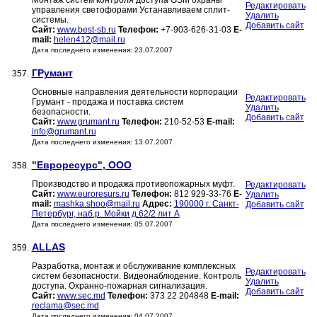
Монтаж систем контроля доступа GSM охраны
Редактировать
управления светофорами Устанавливаем сплит-
Удалить
системы.
Добавить сайт
Сайт:
www.best-sb.ru
Телефон:
+7-903-626-31-03
E-
mail:
helen412@mail.ru
Дата последнего изменения: 23.07.2007
ГРумант
357.
Основные направления деятельности корпорации
Редактировать
Грумант - продажа и поставка систем
Удалить
безопасности.
Добавить сайт
Сайт:
www.grumant.ru
Телефон:
210-52-53
E-mail:
info@grumant.ru
Дата последнего изменения: 13.07.2007
"Евроресурс", ООО
358.
Производство и продажа противопожарных муфт.
Редактировать
Сайт:
www.euroresurs.ru
Телефон:
812 929-33-76
E-
Удалить
mail:
mashka.shoo@mail.ru
Адрес:
190000 г. Санкт-
Добавить сайт
Петербург, наб.р. Мойки д.62/2 лит А
Дата последнего изменения: 05.07.2007
ALLAS
359.
Разработка, монтаж и обслуживание комплексных
Редактировать
систем безопасности. Видеонаблюдение. Контроль
Удалить
доступа. Охранно-пожарная сигнализация.
Добавить сайт
Сайт:
www.sec.md
Телефон:
373 22 204848
E-mail:
reclama@sec.md
Дата последнего изменения: 04.07.2007