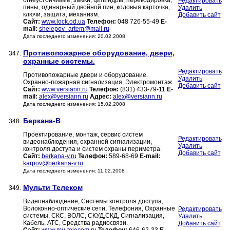
огнеустойчивые, замки, цилиндры, перекодировка,
Редактировать
пины, одинарный двойной пин, кодовыя карточка,
Удалить
ключи, защита, механизм.
Добавить сайт
Сайт:
www.lock.od.ua
Телефон:
048 726-55-49
E-
mail:
shelepov_artem@mail.ru
Дата последнего изменения: 20.02.2008
Противопожарное оборудование, двери,
347.
охранные системы.
Редактировать
Противопожарные двери и оборудование.
Удалить
Охранно-пожарная сигнализация. Электромонтаж.
Добавить сайт
Сайт:
www.versiann.ru
Телефон:
(831) 433-79-11
E-
mail:
alex@versiann.ru
Адрес:
alex@versiann.ru
Дата последнего изменения: 15.02.2008
Беркана-В
348.
Проектирование, монтаж, сервис систем
Редактировать
видеонаблюдения, охранной сигнализации,
Удалить
контроля доступа и систем охраны периметра.
Добавить сайт
Сайт:
berkana-v.ru
Телефон:
589-68-69
E-mail:
karpov@berkana-v.ru
Дата последнего изменения: 11.02.2008
Мульти Телеком
349.
Видеонаблюдение, Системы контроля доступа,
Волоконно-оптические сети, Телефония, Охранные
Редактировать
системы, СКС, ВОЛС, СКУД,СКД, Сигнализация,
Удалить
Кабель, АТС, Средства радиосвязи.
Добавить сайт