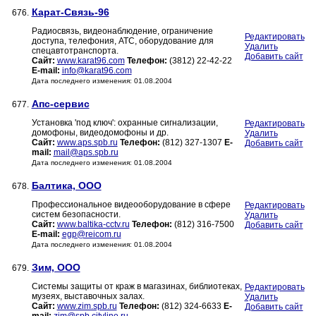
Карат-Связь-96
676.
Радиосвязь, видеонаблюдение, ограничение
Редактировать
доступа, телефония, АТС, оборудование для
Удалить
спецавтотранспорта.
Добавить сайт
Сайт:
www.karat96.com
Телефон:
(3812) 22-42-22
E-mail:
info@karat96.com
Дата последнего изменения: 01.08.2004
Апс-сервис
677.
Установка 'под ключ': охранные сигнализации,
Редактировать
домофоны, видеодомофоны и др.
Удалить
Сайт:
www.aps.spb.ru
Телефон:
(812) 327-1307
E-
Добавить сайт
mail:
mail@aps.spb.ru
Дата последнего изменения: 01.08.2004
Балтика, ООО
678.
Профессиональное видеооборудование в сфере
Редактировать
систем безопасности.
Удалить
Сайт:
www.baltika-cctv.ru
Телефон:
(812) 316-7500
Добавить сайт
E-mail:
egp@reicom.ru
Дата последнего изменения: 01.08.2004
Зим, ООО
679.
Системы защиты от краж в магазинах, библиотеках,
Редактировать
музеях, выставочных залах.
Удалить
Сайт:
www.zim.spb.ru
Телефон:
(812) 324-6633
E-
Добавить сайт