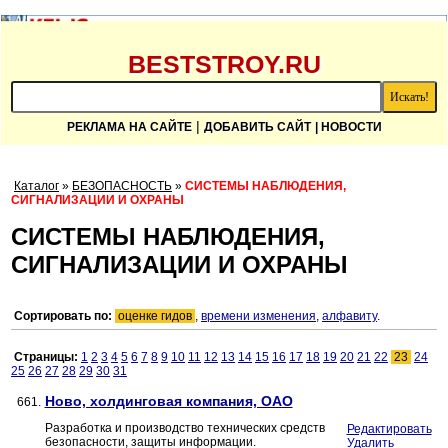
BESTSTROY.RU
|
РЕКЛАМА НА САЙТЕ
ДОБАВИТЬ САЙТ
| НОВОСТИ
Каталог
»
БЕЗОПАСНОСТЬ
»
СИСТЕМЫ НАБЛЮДЕНИЯ,
СИГНАЛИЗАЦИИ И ОХРАНЫ
СИСТЕМЫ НАБЛЮДЕНИЯ,
СИГНАЛИЗАЦИИ И ОХРАНЫ
Сортировать по:
оценке гидов
,
времени изменения
,
алфавиту
.
Страницы:
1
2
3
4
5
6
7
8
9
10
11
12
13
14
15
16
17
18
19
20
21
22
23
24
25
26
27
28
29
30
31
Ново, холдинговая компания, ОАО
661.
Разработка и производство технических средств
Редактировать
безопасности, защиты информации.
Удалить