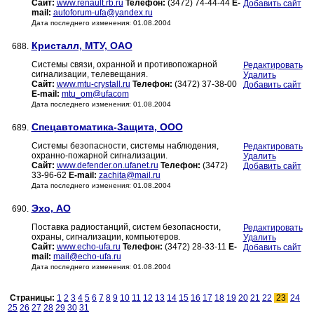
Сайт:
www.renault.rb.ru
Телефон:
(3472) 74-44-44
E-
Добавить сайт
mail:
autoforum-ufa@yandex.ru
Дата последнего изменения: 01.08.2004
Кристалл, МТУ, ОАО
688.
Системы связи, охранной и противопожарной
Редактировать
сигнализации, телевещания.
Удалить
Сайт:
www.mtu-crystall.ru
Телефон:
(3472) 37-38-00
Добавить сайт
E-mail:
mtu_om@ufacom
Дата последнего изменения: 01.08.2004
Спецавтоматика-Защита, ООО
689.
Системы безопасности, системы наблюдения,
Редактировать
охранно-пожарной сигнализации.
Удалить
Сайт:
www.defender.on.ufanet.ru
Телефон:
(3472)
Добавить сайт
33-96-62
E-mail:
zachita@mail.ru
Дата последнего изменения: 01.08.2004
Эхо, АО
690.
Поставка радиостанций, систем безопасности,
Редактировать
охраны, сигнализации, компьютеров.
Удалить
Сайт:
www.echo-ufa.ru
Телефон:
(3472) 28-33-11
E-
Добавить сайт
mail:
mail@echo-ufa.ru
Дата последнего изменения: 01.08.2004
Страницы:
1
2
3
4
5
6
7
8
9
10
11
12
13
14
15
16
17
18
19
20
21
22
23
24
25
26
27
28
29
30
31