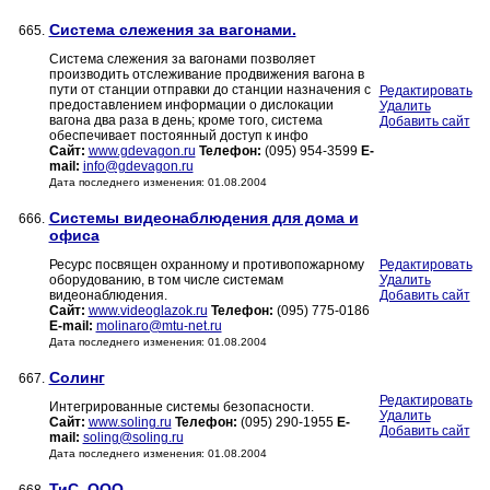
Система слежения за вагонами.
665.
Система слежения за вагонами позволяет
производить отслеживание продвижения вагона в
пути от станции отправки до станции назначения с
Редактировать
предоставлением информации о дислокации
Удалить
вагона два раза в день; кроме того, система
Добавить сайт
обеспечивает постоянный доступ к инфо
Сайт:
www.gdevagon.ru
Телефон:
(095) 954-3599
E-
mail:
info@gdevagon.ru
Дата последнего изменения: 01.08.2004
Системы видеонаблюдения для дома и
666.
офиса
Ресурс посвящен охранному и противопожарному
Редактировать
оборудованию, в том числе системам
Удалить
видеонаблюдения.
Добавить сайт
Сайт:
www.videoglazok.ru
Телефон:
(095) 775-0186
E-mail:
molinaro@mtu-net.ru
Дата последнего изменения: 01.08.2004
Солинг
667.
Редактировать
Интегрированные системы безопасности.
Удалить
Сайт:
www.soling.ru
Телефон:
(095) 290-1955
E-
Добавить сайт
mail:
soling@soling.ru
Дата последнего изменения: 01.08.2004
ТиС, ООО