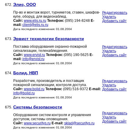
Элис, ООО
672.
Пр-во и монтаж ворот, турникетов, ставен, шкафов-
Редактировать
купе, оборуд. для видеонаблюд.
Удалить
Сайт:
www.elis.ru.ru
Телефон:
(095) 194-8248
E-
Добавить сайт
mail:
client@elis.ru.ru
Дата последнего изменения: 01.08.2004
Эрвист технологии безопасности
673.
Поставка оборудования охранно-пожарной
Редактировать
сигнализации, теленаблюдения.
Удалить
Сайт:
www.ervist.ru
Телефон:
(095) 190-5625
E-
Добавить сайт
mail:
info@ervist.ru
Дата последнего изменения: 01.08.2004
Болид, НВП
674.
Разработчик, производитель и поставщик
Редактировать
пожарной сигнализации, контроля доступа.
Удалить
Сайт:
www.bolid.ru
Телефон:
(095) 516-9372
E-mail:
Добавить сайт
info@bolid.ru
Дата последнего изменения: 01.08.2004
Системы безопасности
675.
Редактировать
Оборудование систем контроля и управления
Удалить
доступом, системы оповещения.
Добавить сайт
Сайт:
www.securitys.ru
E-mail:
sklad@securitys.ru
Дата последнего изменения: 01.08.2004