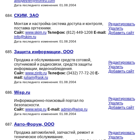
alltogether@fromru.com
Дата последнего изменения: 01.08.2004
СКИМ, ЗАО
684.
Монтаж и настройка система доступа и контроля,
Редактировать
поставка оргтехники.
Удалить
Сайт:
www.skim.ru
Телефон:
(812) 449-1208
E-mail:
Добавить сайт
info@skim.ru
Дата последнего изменения: 01.08.2004
Защита информации, ООО
685.
Продажа и обслуживание средств сотовой,
Редактировать
спутниковой и радиосвязи, средств защиты
Удалить
информации, видеонаблюдения.
Добавить сайт
Сайт:
www.zinfo.ru
Телефон:
(3432) 77-72-20
E-
mail:
juliam@ask.ru
Дата последнего изменения: 01.08.2004
Wisp.ru
686.
Редактировать
Информационно-поисковый портал по
Удалить
безопасности.
Добавить сайт
Сайт:
www.wisp.ru
E-mail:
admin@wisp.ru
Дата последнего изменения: 01.08.2004
Авто-Форум, ООО
687.
Продажа автомобилей, запчастей, ремонт и
Редактировать
техническое обслуживание.
Удалить