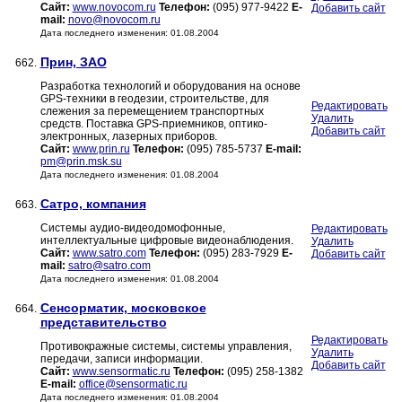
Сайт:
www.novocom.ru
Телефон:
(095) 977-9422
E-
Добавить сайт
mail:
novo@novocom.ru
Дата последнего изменения: 01.08.2004
Прин, ЗАО
662.
Разработка технологий и оборудования на основе
GPS-техники в геодезии, строительстве, для
Редактировать
слежения за перемещением транспортных
Удалить
средств. Поставка GPS-приемников, оптико-
Добавить сайт
электронных, лазерных приборов.
Сайт:
www.prin.ru
Телефон:
(095) 785-5737
E-mail:
pm@prin.msk.su
Дата последнего изменения: 01.08.2004
Сатро, компания
663.
Системы аудио-видеодомофонные,
Редактировать
интеллектуальные цифровые видеонаблюдения.
Удалить
Сайт:
www.satro.com
Телефон:
(095) 283-7929
E-
Добавить сайт
mail:
satro@satro.com
Дата последнего изменения: 01.08.2004
Сенсорматик, московское
664.
представительство
Редактировать
Противокражные системы, системы управления,
Удалить
передачи, записи информации.
Добавить сайт
Сайт:
www.sensormatic.ru
Телефон:
(095) 258-1382
E-mail:
office@sensormatic.ru
Дата последнего изменения: 01.08.2004