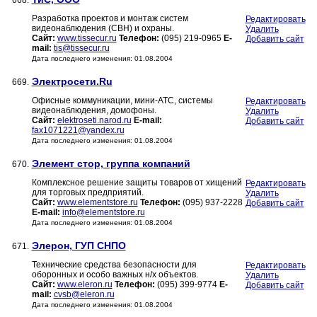
668.
Разработка проектов и монтаж систем
Редактировать
видеонаблюдения (СВН) и охраны.
Удалить
Сайт:
www.tissecur.ru
Телефон:
(095) 219-0965
E-
Добавить сайт
mail:
tis@tissecur.ru
Дата последнего изменения: 01.08.2004
Электросети.Ru
669.
Офисные коммуникации, мини-АТС, системы
Редактировать
видеонаблюдения, домофоны.
Удалить
Сайт:
elektroseti.narod.ru
E-mail:
Добавить сайт
fax1071221@yandex.ru
Дата последнего изменения: 01.08.2004
Элемент стор, группа компаний
670.
Комплексное решение защиты товаров от хищений
Редактировать
для торговых предприятий.
Удалить
Сайт:
www.elementstore.ru
Телефон:
(095) 937-2228
Добавить сайт
E-mail:
info@elementstore.ru
Дата последнего изменения: 01.08.2004
Элерон, ГУП СНПО
671.
Технические средства безопасности для
Редактировать
оборонных и особо важных н/х объектов.
Удалить
Сайт:
www.eleron.ru
Телефон:
(095) 399-9774
E-
Добавить сайт
mail:
cvsb@eleron.ru
Дата последнего изменения: 01.08.2004