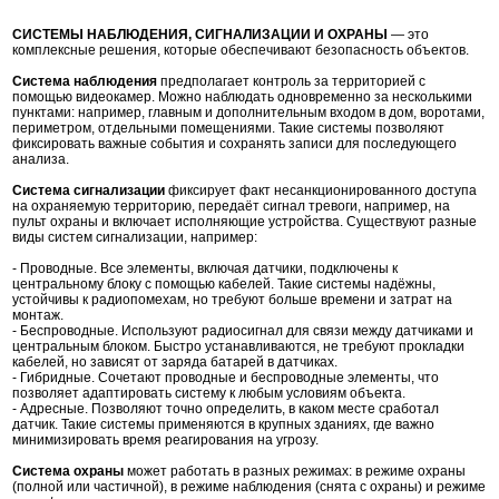
СИСТЕМЫ НАБЛЮДЕНИЯ, СИГНАЛИЗАЦИИ И ОХРАНЫ
— это
комплексные решения, которые обеспечивают безопасность объектов.
Система наблюдения
предполагает контроль за территорией с
помощью видеокамер. Можно наблюдать одновременно за несколькими
пунктами: например, главным и дополнительным входом в дом, воротами,
периметром, отдельными помещениями. Такие системы позволяют
фиксировать важные события и сохранять записи для последующего
анализа.
Система сигнализации
фиксирует факт несанкционированного доступа
на охраняемую территорию, передаёт сигнал тревоги, например, на
пульт охраны и включает исполняющие устройства. Существуют разные
виды систем сигнализации, например:
- Проводные. Все элементы, включая датчики, подключены к
центральному блоку с помощью кабелей. Такие системы надёжны,
устойчивы к радиопомехам, но требуют больше времени и затрат на
монтаж.
- Беспроводные. Используют радиосигнал для связи между датчиками и
центральным блоком. Быстро устанавливаются, не требуют прокладки
кабелей, но зависят от заряда батарей в датчиках.
- Гибридные. Сочетают проводные и беспроводные элементы, что
позволяет адаптировать систему к любым условиям объекта.
- Адресные. Позволяют точно определить, в каком месте сработал
датчик. Такие системы применяются в крупных зданиях, где важно
минимизировать время реагирования на угрозу.
Система охраны
может работать в разных режимах: в режиме охраны
(полной или частичной), в режиме наблюдения (снята с охраны) и режиме