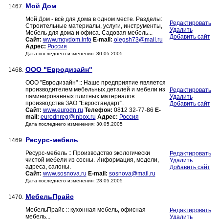
Мой Дом
1467.
Мой Дом - всё для дома в одном месте. Разделы:
Редактировать
Строительные материалы, услуги, инструменты,
Удалить
Мебель для дома и офиса. Садовая мебель...
Добавить сайт
Сайт:
www.moydom.info
E-mail:
olegsh73@mail.ru
Адрес:
Россия
Дата последнего изменения: 30.05.2005
ООО "Евродизайн"
1468.
ООО "Евродизайн" :: Наше предприятие является
производителем мебельных деталей и мебели из
Редактировать
ламинированных плитных материалов
Удалить
производства ЗАО "Евростандарт".
Добавить сайт
Сайт:
www.eurodn.ru
Телефон:
0812 32-77-86
E-
mail:
eurodnreg@inbox.ru
Адрес:
Россия
Дата последнего изменения: 30.05.2005
Ресурс-мебель
1469.
Ресурс-мебель :: Производство экологически
Редактировать
чистой мебели из сосны. Информация, модели,
Удалить
адреса, салоны.
Добавить сайт
Сайт:
www.sosnova.ru
E-mail:
sosnova@mail.ru
Дата последнего изменения: 28.05.2005
МебельПрайс
1470.
МебельПрайс :: кухонная мебель, офисная
Редактировать
мебель...
Удалить