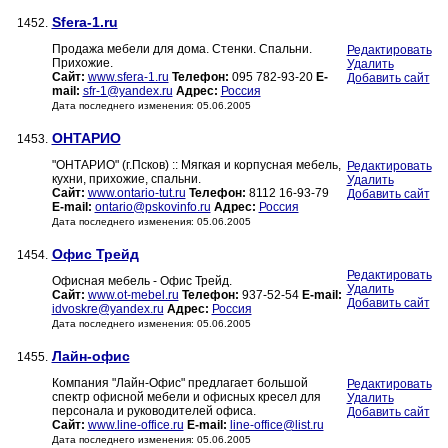
Sfera-1.ru
1452.
Продажа мебели для дома. Стенки. Спальни.
Редактировать
Прихожие.
Удалить
Сайт:
www.sfera-1.ru
Телефон:
095 782-93-20
E-
Добавить сайт
mail:
sfr-1@yandex.ru
Адрес:
Россия
Дата последнего изменения: 05.06.2005
ОНТАРИО
1453.
"ОНТАРИО" (г.Псков) :: Мягкая и корпусная мебель,
Редактировать
кухни, прихожие, спальни.
Удалить
Сайт:
www.ontario-tut.ru
Телефон:
8112 16-93-79
Добавить сайт
E-mail:
ontario@pskovinfo.ru
Адрес:
Россия
Дата последнего изменения: 05.06.2005
Офис Трейд
1454.
Редактировать
Офисная мебель - Офис Трейд.
Удалить
Сайт:
www.ot-mebel.ru
Телефон:
937-52-54
E-mail:
Добавить сайт
idvoskre@yandex.ru
Адрес:
Россия
Дата последнего изменения: 05.06.2005
Лайн-офис
1455.
Компания "Лайн-Офис" предлагает большой
Редактировать
спектр офисной мебели и офисных кресел для
Удалить
персонала и руководителей офиса.
Добавить сайт
Сайт:
www.line-office.ru
E-mail:
line-office@list.ru
Дата последнего изменения: 05.06.2005