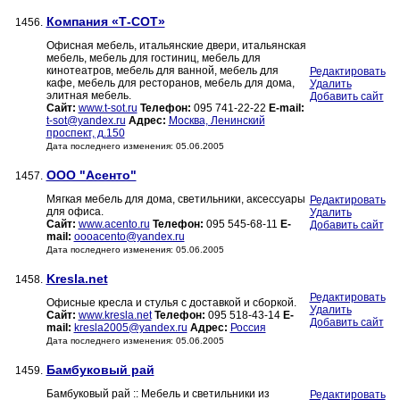
Компания «Т-СОТ»
1456.
Офисная мебель, итальянские двери, итальянская
мебель, мебель для гостиниц, мебель для
кинотеатров, мебель для ванной, мебель для
Редактировать
кафе, мебель для ресторанов, мебель для дома,
Удалить
элитная мебель.
Добавить сайт
Сайт:
www.t-sot.ru
Телефон:
095 741-22-22
E-mail:
t-sot@yandex.ru
Адрес:
Москва, Ленинский
проспект, д.150
Дата последнего изменения: 05.06.2005
ООО "Асенто"
1457.
Мягкая мебель для дома, светильники, аксессуары
Редактировать
для офиса.
Удалить
Сайт:
www.acento.ru
Телефон:
095 545-68-11
E-
Добавить сайт
mail:
oooacento@yandex.ru
Дата последнего изменения: 05.06.2005
Kresla.net
1458.
Редактировать
Офисные кресла и стулья с доставкой и сборкой.
Удалить
Сайт:
www.kresla.net
Телефон:
095 518-43-14
E-
Добавить сайт
mail:
kresla2005@yandex.ru
Адрес:
Россия
Дата последнего изменения: 05.06.2005
Бамбуковый рай
1459.
Бамбуковый рай :: Мебель и светильники из
Редактировать