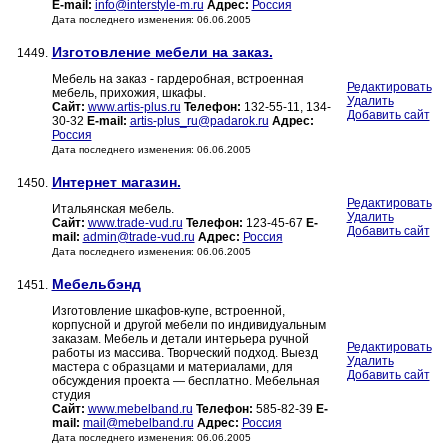
E-mail:
info@interstyle-m.ru
Адрес:
Россия
Дата последнего изменения: 06.06.2005
Изготовление мебели на заказ.
1449.
Мебель на заказ - гардеробная, встроенная
Редактировать
мебель, прихожия, шкафы.
Удалить
Сайт:
www.artis-plus.ru
Телефон:
132-55-11, 134-
Добавить сайт
30-32
E-mail:
artis-plus_ru@padarok.ru
Адрес:
Россия
Дата последнего изменения: 06.06.2005
Интернет магазин.
1450.
Редактировать
Итальянская мебель.
Удалить
Сайт:
www.trade-vud.ru
Телефон:
123-45-67
E-
Добавить сайт
mail:
admin@trade-vud.ru
Адрес:
Россия
Дата последнего изменения: 06.06.2005
Мебельбэнд
1451.
Изготовление шкафов-купе, встроенной,
корпусной и другой мебели по индивидуальным
заказам. Мебель и детали интерьера ручной
Редактировать
работы из массива. Творческий подход. Выезд
Удалить
мастера с образцами и материалами, для
Добавить сайт
обсуждения проекта — бесплатно. Мебельная
студия
Сайт:
www.mebelband.ru
Телефон:
585-82-39
E-
mail:
mail@mebelband.ru
Адрес:
Россия
Дата последнего изменения: 06.06.2005