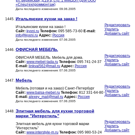
ул. Верейская, д.29 а, стр. 1 ММЦОП (для ООО
«Спецтехпроммонтаж)
Дата последнего изменения: 09.06.2005
Итальянские кухни на заказ !
1445.
Редактировать
Итальянские кухни на заказ !
Удалить
Сайт:
kyxni.ru
Телефон:
095 585-73-60
E-mail:
Добавить сайт
info@kyxni.ru
Адрес:
Россия
Дата последнего изменения: 07.06.2005
ОФИСНАЯ МЕБЕЛЬ.
1446.
Редактировать
ОФИСНАЯ МЕБЕЛЬ. Мебель для дома.
Удалить
Сайт:
www.mebel-lada.ru
Телефон:
095 741-24-37
Добавить сайт
E-mail:
linkval562@mail.ru
Адрес:
Россия
Дата последнего изменения: 07.06.2005
Мебель
1447.
Редактировать
Мебель (готовая и на заказ) Санкт-Петербург
Удалить
Сайт:
www.balsa-mebel.ru
Телефон:
812 331-64-80
Добавить сайт
E-mail:
alexey_mail@mail.ru
Адрес:
Россия
Дата последнего изменения: 07.06.2005
Элитная мебель для кухни торговой
1448.
марки "Интерстиль"
Редактировать
Элитная мебель для кухни торговой марки
Удалить
"Интерстиль"
Добавить сайт
Сайт:
www.interstyle-m.ru
Телефон:
095 980-53-24