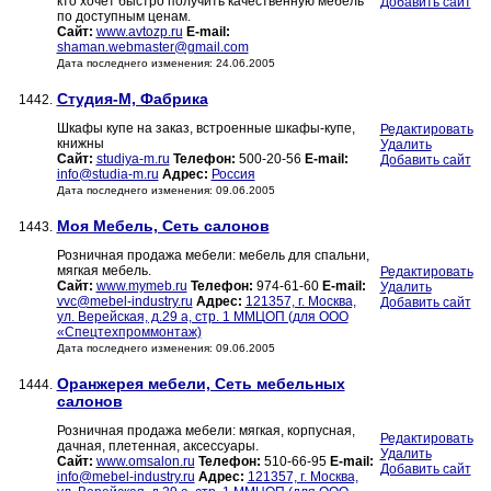
кто хочет быстро получить качественную мебель
Добавить сайт
по доступным ценам.
Сайт:
www.avtozp.ru
E-mail:
shaman.webmaster@gmail.com
Дата последнего изменения: 24.06.2005
Студия-М, Фабрика
1442.
Шкафы купе на заказ, встроенные шкафы-купе,
Редактировать
книжны
Удалить
Сайт:
studiya-m.ru
Телефон:
500-20-56
E-mail:
Добавить сайт
info@studia-m.ru
Адрес:
Россия
Дата последнего изменения: 09.06.2005
Моя Мебель, Сеть салонов
1443.
Розничная продажа мебели: мебель для спальни,
мягкая мебель.
Редактировать
Сайт:
www.mymeb.ru
Телефон:
974-61-60
E-mail:
Удалить
vvc@mebel-industry.ru
Адрес:
121357, г. Москва,
Добавить сайт
ул. Верейская, д.29 а, стр. 1 ММЦОП (для ООО
«Спецтехпроммонтаж)
Дата последнего изменения: 09.06.2005
Оранжерея мебели, Сеть мебельных
1444.
салонов
Розничная продажа мебели: мягкая, корпусная,
Редактировать
дачная, плетенная, аксессуары.
Удалить
Сайт:
www.omsalon.ru
Телефон:
510-66-95
E-mail:
Добавить сайт
info@mebel-industry.ru
Адрес:
121357, г. Москва,