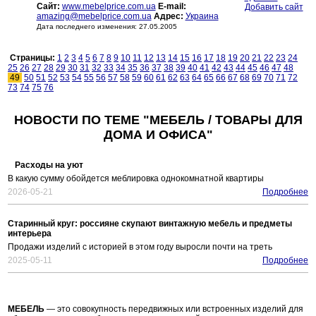
Сайт:
www.mebelprice.com.ua
E-mail:
Добавить сайт
amazing@mebelprice.com.ua
Адрес:
Украина
Дата последнего изменения: 27.05.2005
Страницы:
1
2
3
4
5
6
7
8
9
10
11
12
13
14
15
16
17
18
19
20
21
22
23
24
25
26
27
28
29
30
31
32
33
34
35
36
37
38
39
40
41
42
43
44
45
46
47
48
49
50
51
52
53
54
55
56
57
58
59
60
61
62
63
64
65
66
67
68
69
70
71
72
73
74
75
76
НОВОСТИ ПО ТЕМЕ "МЕБЕЛЬ / ТОВАРЫ ДЛЯ
ДОМА И ОФИСА"
Расходы на уют
В какую сумму обойдется меблировка однокомнатной квартиры
2026-05-21
Подробнее
Старинный круг: россияне скупают винтажную мебель и предметы
интерьера
Продажи изделий с историей в этом году выросли почти на треть
2025-05-11
Подробнее
МЕБЕЛЬ
— это совокупность передвижных или встроенных изделий для