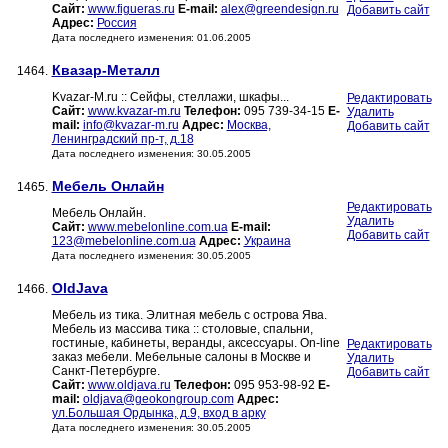
Сайт:
www.figueras.ru
E-mail:
alex@greendesign.ru
Добавить сайт
Адрес:
Россия
Дата последнего изменения: 01.06.2005
Квазар-Металл
1464.
Kvazar-M.ru :: Сейфы, стеллажи, шкафы...
Редактировать
Сайт:
www.kvazar-m.ru
Телефон:
095 739-34-15
E-
Удалить
mail:
info@kvazar-m.ru
Адрес:
Москва,
Добавить сайт
Ленинградский пр-т, д.18
Дата последнего изменения: 30.05.2005
Мебель Онлайн
1465.
Редактировать
Мебель Онлайн.
Удалить
Сайт:
www.mebelonline.com.ua
E-mail:
Добавить сайт
123@mebelonline.com.ua
Адрес:
Украина
Дата последнего изменения: 30.05.2005
OldJava
1466.
Мебель из тика. Элитная мебель с острова Ява.
Мебель из массива тика :: столовые, спальни,
гостиные, кабинеты, веранды, аксессуары. On-line
Редактировать
заказ мебели. Мебельные салоны в Москве и
Удалить
Санкт-Петербурге.
Добавить сайт
Сайт:
www.oldjava.ru
Телефон:
095 953-98-92
E-
mail:
oldjava@geokongroup.com
Адрес:
ул.Большая Ордынка, д.9, вход в арку
Дата последнего изменения: 30.05.2005