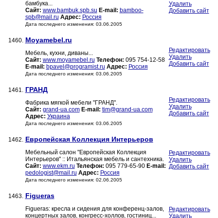
бамбука...
Удалить
Сайт:
www.bambuk.spb.su
E-mail:
bamboo-
Добавить сайт
spb@mail.ru
Адрес:
Россия
Дата последнего изменения: 03.06.2005
Moyamebel.ru
1460.
Редактировать
Мебель, кухни, диваны...
Удалить
Сайт:
www.moyamebel.ru
Телефон:
095 754-12-58
Добавить сайт
E-mail:
bpavel@programist.ru
Адрес:
Россия
Дата последнего изменения: 03.06.2005
ГРАНД
1461.
Редактировать
Фабрика мягкой мебели "ГРАНД".
Удалить
Сайт:
grand-ua.com
E-mail:
tim@grand-ua.com
Добавить сайт
Адрес:
Украина
Дата последнего изменения: 03.06.2005
Европейская Коллекция Интерьеров
1462.
Мебельный салон "Европейская Коллекция
Редактировать
Интерьеров" :: Итальянская мебель и сантехника.
Удалить
Сайт:
www.ekm.ru
Телефон:
095 779-65-90
E-mail:
Добавить сайт
pedologist@mail.ru
Адрес:
Россия
Дата последнего изменения: 02.06.2005
Figueras
1463.
Figueras: кресла и сидения для конференц-залов,
Редактировать
концертных залов, конгресс-холлов, гостиниц...
Удалить