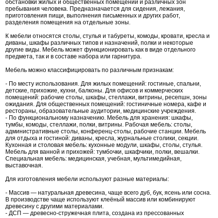
обстановки жилых и общественных помещений и различных зон
пребывания человека. Предназначается для сидения, лежания,
приготовления пищи, выполнения письменных и других работ,
разделения помещения на отдельные зоны.
К мебели относятся столы, стулья и табуреты, комоды, кровати, кресла и
диваны, шкафы различных типов и назначений, полки и некоторые
другие виды. Мебель может функционировать как в виде отдельного
предмета, так и в составе набора или гарнитура.
Мебель можно классифицировать по различным признакам:
- По месту использования. Для жилых помещений: гостиные, спальни,
детские, прихожие, кухни, балконы. Для офисов и коммерческих
помещений: рабочие столы, шкафы, стеллажи, витрины, ресепшн, зоны
ожидания. Для общественных помещений: гостиничные номера, кафе и
рестораны, образовательные аудитории, медицинские учреждения.
- По функциональному назначению. Мебель для хранения: шкафы,
тумбы, комоды, стеллажи, полки, витрины. Рабочая мебель: столы,
административные столы, конференц-столы, рабочие станции. Мебель
для отдыха и гостиной: диваны, кресла, журнальные столики, секции.
Кухонная и столовая мебель: кухонные модули, шкафы, столы, стулья.
Мебель для ванной и прихожей: тумбочки, шкафчики, полки, вешалки.
Специальная мебель: медицинская, учебная, мультимедийная,
выставочная.
Для изготовления мебели используют разные материалы:
- Массив — натуральная древесина, чаще всего дуб, бук, ясень или сосна.
В производстве чаще используют клеёный массив или комбинируют
древесину с другими материалами.
- ДСП — древесно-стружечная плита, создана из прессованных