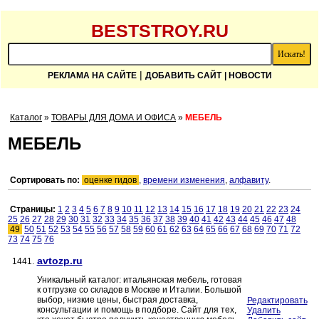
BESTSTROY.RU
|
РЕКЛАМА НА САЙТЕ
ДОБАВИТЬ САЙТ
| НОВОСТИ
Каталог
»
ТОВАРЫ ДЛЯ ДОМА И ОФИСА
»
МЕБЕЛЬ
МЕБЕЛЬ
Сортировать по:
оценке гидов
,
времени изменения
,
алфавиту
.
Страницы:
1
2
3
4
5
6
7
8
9
10
11
12
13
14
15
16
17
18
19
20
21
22
23
24
25
26
27
28
29
30
31
32
33
34
35
36
37
38
39
40
41
42
43
44
45
46
47
48
49
50
51
52
53
54
55
56
57
58
59
60
61
62
63
64
65
66
67
68
69
70
71
72
73
74
75
76
avtozp.ru
1441.
Уникальный каталог: итальянская мебель, готовая
к отгрузке со складов в Москве и Италии. Большой
выбор, низкие цены, быстрая доставка,
Редактировать
консультации и помощь в подборе. Сайт для тех,
Удалить