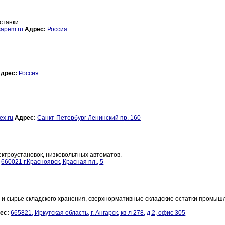
станки.
sapem.ru
Адрес:
Россия
дрес:
Россия
x.ru
Адрес:
Санкт-Петербург Ленинский пр. 160
ектроустановок, низковольтных автоматов.
660021 г.Красноярск, Красная пл., 5
и сырье складского хранения, сверхнормативные складские остатки промы
ес:
665821, Иркутская область, г. Ангарск, кв-л 278, д.2, офис 305