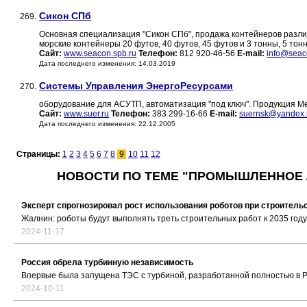
Сикон СПб
269.
Основная специализация "Сикон СПб", продажа контейнеров различ
морские контейнеры 20 футов, 40 футов, 45 футов и 3 тонны, 5 тонн
Сайт:
www.seacon.spb.ru
Телефон:
812 920-46-56
E-mail:
info@seac
Дата последнего изменения: 14.03.2019
Системы Управления ЭнергоРесурсами
270.
оборудование для АСУТП, автоматизация "под ключ". Продукция М
Сайт:
www.suer.ru
Телефон:
383 299-16-66
E-mail:
suernsk@yandex.
Дата последнего изменения: 22.12.2005
Страницы:
1
2
3
4
5
6
7
8
9
10
11
12
НОВОСТИ ПО ТЕМЕ "ПРОМЫШЛЕННОЕ /
Эксперт спрогнозировал рост использования роботов при строитель
Жалнин: роботы будут выполнять треть строительных работ к 2035 году
2024-11-17
Россия обрела турбинную независимость
Впервые была запущена ТЭС с турбиной, разработанной полностью в 
2024-10-11