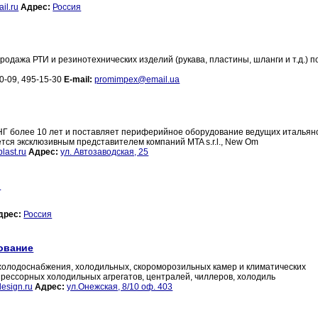
il.ru
Адрес:
Россия
одажа РТИ и резинотехнических изделий (рукава, пластины, шланги и т.д.) п
00-09, 495-15-30
E-mail:
promimpex@email.ua
НГ более 10 лет и поставляет периферийное оборудование ведущих итальян
ся эксклюзивным представителем компаний MTA s.r.l., New Om
last.ru
Адрес:
ул. Автозаводская, 25
и
дрес:
Россия
ование
 холодоснабжения, холодильных, скороморозильных камер и климатических
рессорных холодильных агрегатов, централей, чиллеров, холодиль
design.ru
Адрес:
ул.Онежская, 8/10 оф. 403