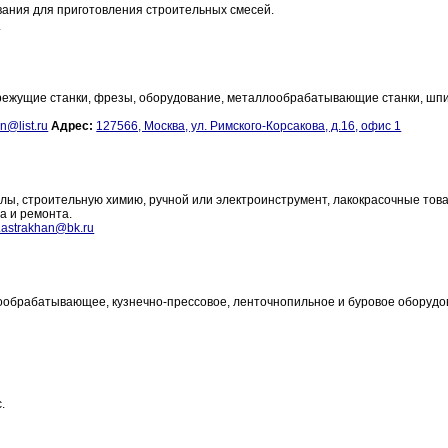
ания для приготовления строительных смесей.
u
лорежущие станки, фрезы, оборудование, металлообрабатывающие станки, шп
n@list.ru
Адрес:
127566, Москва, ул. Римского-Корсакова, д.16, офис 1
алы, строительную химию, ручной или электроинструмент, лакокрасочные тов
а и ремонта.
.astrakhan@bk.ru
ообрабатывающее, кузнечно-прессовое, ленточнопильное и буровое оборудо
.