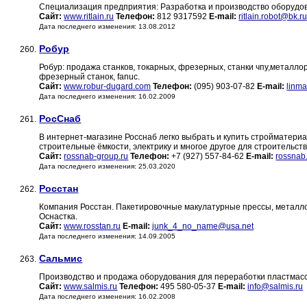
Специализация предприятия: Разработка и производство оборудов
Сайт:
www.ritlain.ru
Телефон:
812 9317592
E-mail:
ritlain.robot@bk.r
Дата последнего изменения: 13.08.2012
Робур
260.
Робур: продажа станков, токарных, фрезерных, станки чпу,метал
фрезерный станок, fanuc.
Сайт:
www.robur-dugard.com
Телефон:
(095) 903-07-82
E-mail:
linma
Дата последнего изменения: 16.02.2009
РосСнаб
261.
В интернет-магазине Росснаб легко выбрать и купить стройматери
строительные ёмкости, электрику и многое другое для строительств
Сайт:
rossnab-group.ru
Телефон:
+7 (927) 557-84-62
E-mail:
rossnab
Дата последнего изменения: 25.03.2020
Росстан
262.
Компания Росстан. Пакетировочные макулатурные прессы, металл
Оснастка.
Сайт:
www.rosstan.ru
E-mail:
junk_4_no_name@usa.net
Дата последнего изменения: 14.09.2005
Сальмис
263.
Производство и продажа оборудования для переработки пластмасс
Сайт:
www.salmis.ru
Телефон:
495 580-05-37
E-mail:
info@salmis.ru
Дата последнего изменения: 16.02.2008