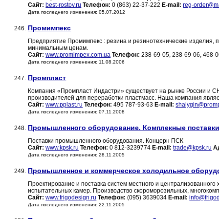
Сайт:
best-rostov.ru
Телефон:
0 (863) 22-37-222
E-mail:
reg-order@ma
Дата последнего изменения: 05.07.2012
Промимпекс
246.
Предприятие Промимпекс : резина и резинотехнические изделия, пр
минимальным ценам.
Сайт:
www.promimpex.com.ua
Телефон:
238-69-05, 238-69-06, 468-
Дата последнего изменения: 11.08.2006
Промпласт
247.
Компания «Промпласт Индастри» существует на рынке России и С
производителей для переработки пластмасс. Наша компания являет
Сайт:
www.pplast.ru
Телефон:
495 787-93-63
E-mail:
shalygin@promp
Дата последнего изменения: 07.11.2008
Промышленного оборудование. Комплекные поставк
248.
Поставки промышленного оборудования. Концерн ПСК
Сайт:
www.kpsk.ru
Телефон:
0 812-3239774
E-mail:
trade@kpsk.ru
А
Дата последнего изменения: 28.11.2005
Промышленное и коммерческое холодильное оборуд
249.
Проектирование и поставка систем местного и централизованного
испытательных камер. Производство скороморозильных, многокомп
Сайт:
www.frigodesign.ru
Телефон:
(095) 3639034
E-mail:
info@frigo
Дата последнего изменения: 22.11.2005