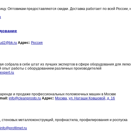
ицу. Оптовикам предоставляются скидки. Доставка работает по всей России,
u
удование
ud2@bk.ru
Адрес:
Россия
ая собрала в себе штат из лучших экспертов в сфере оборудования для легк
й опыт работы с оборудованием различных производителей
expert.ru
о аренде и продаже профессиональных поломоечных машин в Москве
mail:
info@cleanprosto.ru
Адрес:
Москва, ул. Наташи Ковшовой, д. 16
м, стеновых металлоконструкций, профнастила, профилирования и роспуска
info@profilmet.ru