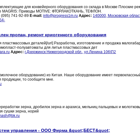
 комплектующие для конвейерного оборудования со склада в Москве Плоские ре
ые MAGRIS: Приводы MOTIVE: ФТОРЛАКОТКАНЬ, ТЕФЛОН.
4 (095) 741-92-89
E-mail:
info@progress1m.ru
Адрес:
140000, Московская област
54-
илен пропан, ремонт криогенного оборудования
тья пластмассовых деталей[/url] Разработка, изготовление и продажа малогаб
рмопласт-полуавтоматы для литья пластмассовых дет
ara.ru
Адрес:
г.Дзержинск Нижегородской обл., ул.Ленина 106\П2
молочное оборудование) из Китая. Наше оборудование имеет первоклассный
 продукции, то сообщите мне.
u
ереработки зерна, дробилок зерна и арахиса, мельниц пальцевых и молотков
я сушки зерна, норий
mash@bk.ru
стем управления - ООО Фирма &quot;БЕСТ&quot;