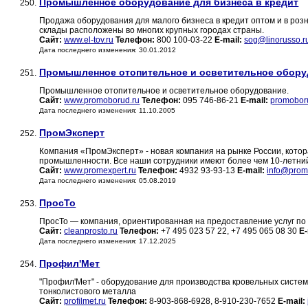
Промышленное оборудование для бизнеса в кредит
250.
Продажа оборудования для малого бизнеса в кредит оптом и в розн
склады расположены во многих крупных городах страны.
Сайт:
www.el-tov.ru
Телефон:
800 100-03-22
E-mail:
sog@linorusso.r
Дата последнего изменения: 30.01.2012
Промышленное отопительное и осветительное обор
251.
Промышленное отопительное и осветительное оборудование.
Сайт:
www.promoborud.ru
Телефон:
095 746-86-21
E-mail:
promobor
Дата последнего изменения: 11.10.2005
ПромЭксперт
252.
Компания «ПромЭксперт» - новая компания на рынке России, котор
промышленности. Все наши сотрудники имеют более чем 10-летни
Сайт:
www.promexpert.ru
Телефон:
4932 93-93-13
E-mail:
info@prom
Дата последнего изменения: 05.08.2019
ПросТо
253.
ПросТо — компания, ориентированная на предоставление услуг п
Сайт:
cleanprosto.ru
Телефон:
+7 495 023 57 22, +7 495 065 08 30
E-
Дата последнего изменения: 17.12.2025
Профил'Мет
254.
"Профил'Мет" - оборудование для производства кровельных систе
тонколистового металла
Сайт:
profilmet.ru
Телефон:
8-903-868-6928, 8-910-230-7652
E-mail: