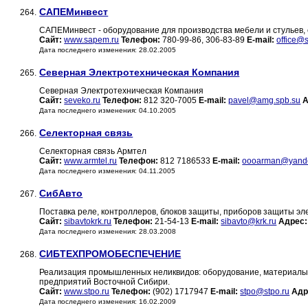
САПЕМинвест
264.
САПЕМинвест - оборудование для производства мебели и стульев, 
Сайт:
www.sapem.ru
Телефон:
780-99-86, 306-83-89
E-mail:
office@
Дата последнего изменения: 28.02.2005
Северная Электротехническая Компания
265.
Северная Электротехническая Компания
Сайт:
seveko.ru
Телефон:
812 320-7005
E-mail:
pavel@amg.spb.su
А
Дата последнего изменения: 04.10.2005
Селекторная связь
266.
Селекторная связь Армтел
Сайт:
www.armtel.ru
Телефон:
812 7186533
E-mail:
oooarman@yande
Дата последнего изменения: 04.11.2005
СибАвто
267.
Поставка реле, контроллеров, блоков защиты, приборов защиты эл
Сайт:
sibavtokrk.ru
Телефон:
21-54-13
E-mail:
sibavto@krk.ru
Адрес:
Дата последнего изменения: 28.03.2008
СИБТЕХПРОМОБЕСПЕЧЕНИЕ
268.
Реализация промышленных неликвидов: оборудование, материалы 
предприятий Восточной Сибири.
Сайт:
www.stpo.ru
Телефон:
(902) 1717947
E-mail:
stpo@stpo.ru
Адр
Дата последнего изменения: 16.02.2009