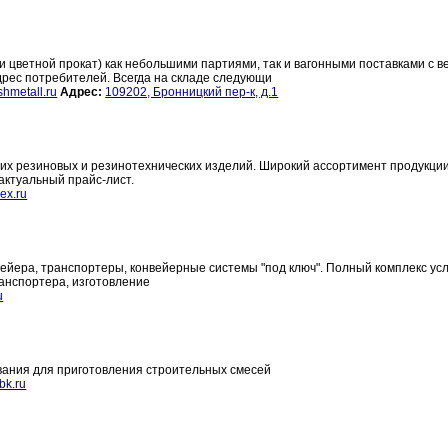
 цветной прокат) как небольшими партиями, так и вагонными поставками с 
дрес потребителей. Всегда на складе следующи
hmetall.ru
Адрес:
109202, Бронницкий пер-к, д.1
их резиновых и резинотехнических изделий. Широкий ассортимент продукции
актуальный прайс-лист.
ex.ru
йера, транспортеры, конвейерные системы "под ключ". Полный комплекс услу
ранспортера, изготовление
u
вания для приготовления строительных смесей
bk.ru