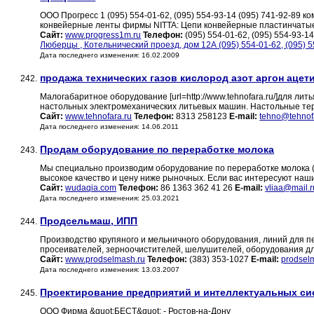
ООО Прогресс 1 (095) 554-01-62, (095) 554-93-14 (095) 741-92-89
конвейерные ленты фирмы NITTA: Цепи конвейерные пластинчат
Сайт:
www.progress1m.ru
Телефон:
(095) 554-01-62, (095) 554-93-1
Люберцы , Котельнический проезд, дом 12А (095) 554-01-62, (095) 5
Дата последнего изменения: 16.02.2009
продажа технических газов кислород азот аргон ацет
242.
Малогабаритное оборудование [url=http://www.tehnofara.ru/]для ли
настольных электромеханических литьевых машин. Настольные те
Сайт:
www.tehnofara.ru
Телефон:
8313 258123
E-mail:
tehno@tehnof
Дата последнего изменения: 14.06.2011
Продам оборудование по переработке молока
243.
Мы специально производим оборудование по переработке молока (
высокое качество и цену ниже рыночных. Если вас интересуют наши
Сайт:
wudaqia.com
Телефон:
86 1363 362 41 26
E-mail:
vliaa@mail.r
Дата последнего изменения: 25.03.2021
Продсельмаш, ИПП
244.
Производство крупяного и мельничного оборудования, линий для п
просеивателей, зерноочистителей, шелушителей, оборудования дл
Сайт:
www.prodselmash.ru
Телефон:
(383) 353-1027
E-mail:
prodsel
Дата последнего изменения: 13.03.2007
Проектирование предприятий и интеллектуальных си
245.
ООО Фирма &quot;БЕСТ&quot; - Ростов-на-Дону