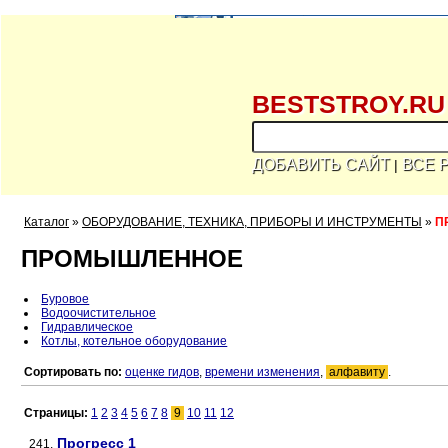
BESTSTROY.RU
ДОБАВИТЬ САЙТ
ВСЕ 
|
Каталог
»
ОБОРУДОВАНИЕ, ТЕХНИКА, ПРИБОРЫ И ИНСТРУМЕНТЫ
»
П
ПРОМЫШЛЕННОЕ
Буровое
Водоочистительное
Гидравлическое
Котлы, котельное оборудование
Сортировать по:
оценке гидов
,
времени изменения
,
алфавиту
.
Страницы:
1
2
3
4
5
6
7
8
9
10
11
12
Прогресс 1
241.