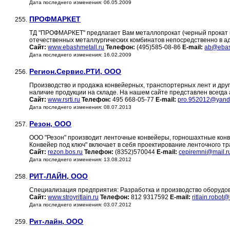
Дата последнего изменения: 06.05.2009
ПРОФМАРКЕТ
255.
ТД "ПРОФМАРКЕТ" предлагает Вам металлопрокат (черный прокат и
отечественных металлургических комбинатов непосредственно в а
Сайт:
www.ebashmetall.ru
Телефон:
(495)585-08-86
E-mail:
ab@ebas
Дата последнего изменения: 16.02.2009
Регион.Сервис.РТИ, ООО
256.
Производство и продажа конвейерных, транспортерных лент и друг
наличие продукции на складе. На нашем сайте представлен всегда 
Сайт:
www.rsrti.ru
Телефон:
495 668-05-77
E-mail:
pro.952012@yand
Дата последнего изменения: 08.07.2013
Резон, ООО
257.
ООО "Резон" производит ленточные конвейеры, горношахтные конве
Конвейер под ключ" включает в себя проектирование ленточного т
Сайт:
rezon.bos.ru
Телефон:
(8352)570044
E-mail:
cepiremni@mail.r
Дата последнего изменения: 13.08.2012
РИТ-ЛАЙН, ООО
258.
Специализация предприятия: Разработка и производство оборудо
Сайт:
www.stroyritlain.ru
Телефон:
812 9317592
E-mail:
ritlain.robot@
Дата последнего изменения: 03.07.2012
Рит-лайн, ООО
259.