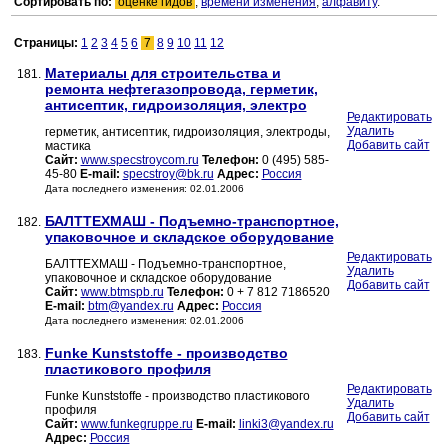
Сортировать по:
оценке гидов
,
времени изменения
,
алфавиту
.
Страницы:
1
2
3
4
5
6
7
8
9
10
11
12
Материалы для строительства и
181.
ремонта нефтегазопровода, герметик,
антисептик, гидроизоляция, электро
Редактировать
Удалить
герметик, антисептик, гидроизоляция, электроды,
Добавить сайт
мастика
Сайт:
www.specstroycom.ru
Телефон:
0 (495) 585-
45-80
E-mail:
specstroy@bk.ru
Адрес:
Россия
Дата последнего изменения: 02.01.2006
БАЛТТЕХМАШ - Подъемно-транспортное,
182.
упаковочное и складское оборудование
Редактировать
БАЛТТЕХМАШ - Подъемно-транспортное,
Удалить
упаковочное и складское оборудование
Добавить сайт
Сайт:
www.btmspb.ru
Телефон:
0 + 7 812 7186520
E-mail:
btm@yandex.ru
Адрес:
Россия
Дата последнего изменения: 02.01.2006
Funke Kunststoffe - производство
183.
пластикового профиля
Редактировать
Funke Kunststoffe - производство пластикового
Удалить
профиля
Добавить сайт
Сайт:
www.funkegruppe.ru
E-mail:
linki3@yandex.ru
Адрес:
Россия