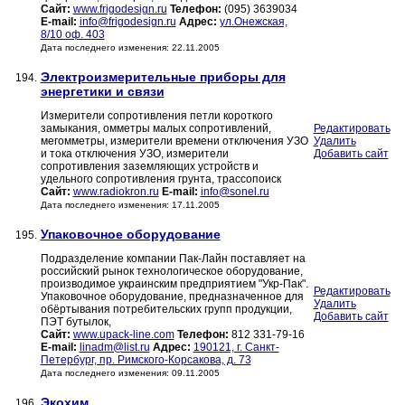
Сайт:
www.frigodesign.ru
Телефон:
(095) 3639034
E-mail:
info@frigodesign.ru
Адрес:
ул.Онежская,
8/10 оф. 403
Дата последнего изменения: 22.11.2005
Электроизмерительные приборы для
194.
энергетики и связи
Измерители сопротивления петли короткого
замыкания, омметры малых сопротивлений,
Редактировать
мегомметры, измерители времени отключения УЗО
Удалить
и тока отключения УЗО, измерители
Добавить сайт
сопротивления заземляющих устройств и
удельного сопротивления грунта, трассопоиск
Сайт:
www.radiokron.ru
E-mail:
info@sonel.ru
Дата последнего изменения: 17.11.2005
Упаковочное оборудование
195.
Подразделение компании Пак-Лайн поставляет на
российский рынок технологическое оборудование,
производимое украинским предприятием "Укр-Пак".
Редактировать
Упаковочное оборудование, предназначенное для
Удалить
обёртывания потребительских групп продукции,
Добавить сайт
ПЭТ бутылок,
Сайт:
www.upack-line.com
Телефон:
812 331-79-16
E-mail:
linadm@list.ru
Адрес:
190121, г. Санкт-
Петербург, пр. Римского-Корсакова, д. 73
Дата последнего изменения: 09.11.2005
Экохим
196.