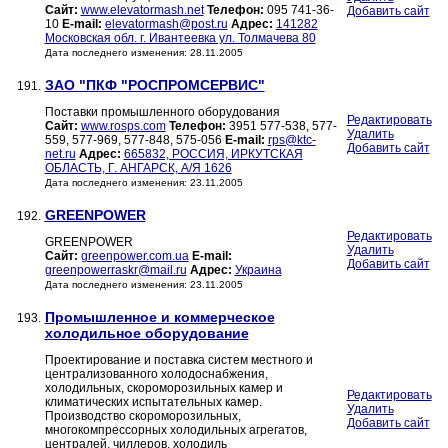
Сайт:
www.elevatormash.net
Телефон:
095 741-36-
Добавить сайт
10
E-mail:
elevatormash@post.ru
Адрес:
141282
Московская обл. г. Ивантеевка ул. Толмачева 80
Дата последнего изменения: 28.11.2005
ЗАО "ПКФ "РОСПРОМСЕРВИС"
191.
Поставки промышленного оборудования
Редактировать
Сайт:
www.rosps.com
Телефон:
3951 577-538, 577-
Удалить
559, 577-969, 577-848, 575-056
E-mail:
rps@ktc-
Добавить сайт
net.ru
Адрес:
665832, РОССИЯ, ИРКУТСКАЯ
ОБЛАСТЬ, Г. АНГАРСК, А/Я 1626
Дата последнего изменения: 23.11.2005
GREENPOWER
192.
Редактировать
GREENPOWER
Удалить
Сайт:
greenpower.com.ua
E-mail:
Добавить сайт
greenpowerraskr@mail.ru
Адрес:
Украина
Дата последнего изменения: 23.11.2005
Промышленное и коммерческое
193.
холодильное оборудование
Проектирование и поставка систем местного и
централизованного холодоснабжения,
холодильных, скороморозильных камер и
Редактировать
климатических испытательных камер.
Удалить
Производство скороморозильных,
Добавить сайт
многокомпрессорных холодильных агрегатов,
централей, чиллеров, холодиль