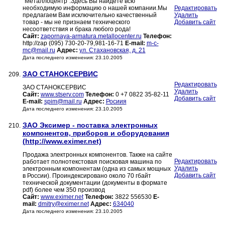
"Металлоцентр".Здесь Вы найдёте всю
необходимую информацию о нашей компании.Мы
Редактировать
предлагаем Вам исключительно качественный
Удалить
товар - мы не признаем технического
Добавить сайт
несоответствия и брака любого рода!
Сайт:
zapornaya-armatura.metallocenter.ru
Телефон:
http://zap (095) 730-20-79,981-16-71
E-mail:
m-c-
mc@mail.ru
Адрес:
ул. Стахановская, д. 21
Дата последнего изменения: 23.10.2005
ЗАО СТАНОКСЕРВИС
209.
Редактировать
ЗАО СТАНОКСЕРВИС
Удалить
Сайт:
www.stserv.com
Телефон:
0 +7 0822 35-82-11
Добавить сайт
E-mail:
spim@mail.ru
Адрес:
Росиия
Дата последнего изменения: 23.10.2005
ЗАО Эксимер - поставка электронных
210.
компонентов, приборов и оборудования
(http://www.eximer.net)
Продажа электронных компонентов. Также на сайте
Редактировать
работает полнотекстовая поисковая машина по
Удалить
электронным компонентам (одна из самых мощных
Добавить сайт
в России). Проиндексировано около 70 гбайт
технической документации (документы в формате
pdf) более чем 350 производ
Сайт:
www.eximer.net
Телефон:
3822 556530
E-
mail:
dmitry@eximer.net
Адрес:
634040
Дата последнего изменения: 23.10.2005