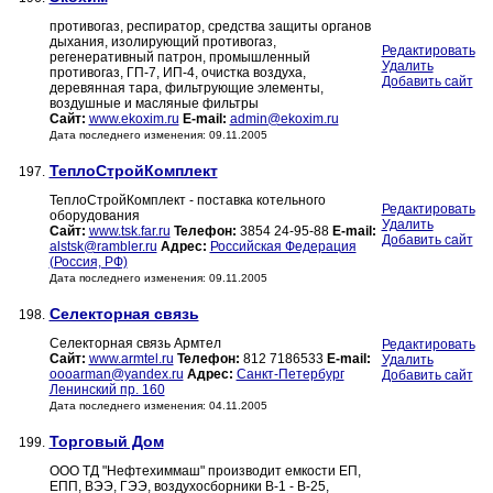
противогаз, респиратор, средства защиты органов
дыхания, изолирующий противогаз,
Редактировать
регенеративный патрон, промышленный
Удалить
противогаз, ГП-7, ИП-4, очистка воздуха,
Добавить сайт
деревянная тара, фильтрующие элементы,
воздушные и масляные фильтры
Сайт:
www.ekoxim.ru
E-mail:
admin@ekoxim.ru
Дата последнего изменения: 09.11.2005
ТеплоСтройКомплект
197.
ТеплоСтройКомплект - поставка котельного
Редактировать
оборудования
Удалить
Сайт:
www.tsk.far.ru
Телефон:
3854 24-95-88
E-mail:
Добавить сайт
alstsk@rambler.ru
Адрес:
Российская Федерация
(Россия, РФ)
Дата последнего изменения: 09.11.2005
Селекторная связь
198.
Селекторная связь Армтел
Редактировать
Сайт:
www.armtel.ru
Телефон:
812 7186533
E-mail:
Удалить
oooarman@yandex.ru
Адрес:
Санкт-Петербург
Добавить сайт
Ленинский пр. 160
Дата последнего изменения: 04.11.2005
Торговый Дом
199.
ООО ТД "Нефтехиммаш" производит емкости ЕП,
ЕПП, ВЭЭ, ГЭЭ, воздухосборники В-1 - В-25,