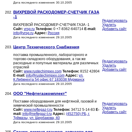
Дата последнего изменения: 30.10.2005
ВИХРЕВОЙ РАСХОДОМЕР-СЧЕТЧИК ГАЗА
202.
-1
Редактировать
ВИХРЕВОЙ РАСХОДОМЕР-СЧЕТЧИК ГАЗА -1
Удалить
Сайт:
vrsg.ru
Телефон:
0 +7-8362-640714
E-mail:
Добавить сайт
info@vrsg.ru
Адрес:
Россия
Дата последнего изменения: 29.10.2005
Центр Технического Снабжения
203.
поставка промышленного, лабораторного и
торгово-складского оборудования, а так же
Редактировать
расходные и попутные материалы для различных
Удалить
отраслей
Добавить сайт
Сайт:
www.rustechimpex.com
Телефон:
8152 42804
E-mail:
info@rustechimpex.com
Адрес:
ул.
К.Либкнехта 54 офис 67 183038 Мурманск
Дата последнего изменения: 29.10.2005
ООО "Нефтегазкомплект"
204.
Поставки оборудования для нефтяной, газовой и
Редактировать
химической промышленности
Удалить
Сайт:
www.neftegaz-t.ru
Телефон:
34712 5-14-83
E-
Добавить сайт
mail:
info@neftegaz-t.ru
Адрес:
(452750) РБ, г.
Туймазы, ул. Щербакова, 40
Дата последнего изменения: 29.10.2005
Станки, ремонт станков, запчасти для