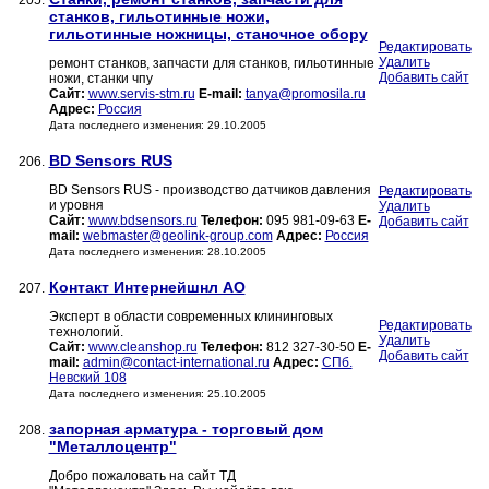
205.
станков, гильотинные ножи,
гильотинные ножницы, станочное обору
Редактировать
Удалить
ремонт станков, запчасти для станков, гильотинные
Добавить сайт
ножи, станки чпу
Сайт:
www.servis-stm.ru
E-mail:
tanya@promosila.ru
Адрес:
Россия
Дата последнего изменения: 29.10.2005
BD Sensors RUS
206.
BD Sensors RUS - производство датчиков давления
Редактировать
и уровня
Удалить
Сайт:
www.bdsensors.ru
Телефон:
095 981-09-63
E-
Добавить сайт
mail:
webmaster@geolink-group.com
Адрес:
Россия
Дата последнего изменения: 28.10.2005
Контакт Интернейшнл АО
207.
Эксперт в области современных клининговых
Редактировать
технологий.
Удалить
Сайт:
www.cleanshop.ru
Телефон:
812 327-30-50
E-
Добавить сайт
mail:
admin@contact-international.ru
Адрес:
СПб.
Невский 108
Дата последнего изменения: 25.10.2005
запорная арматура - торговый дом
208.
"Металлоцентр"
Добро пожаловать на сайт ТД