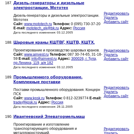
Дизель-генераторы и дизельные
187.
электростанции. Мототех
Редактировать
Дизель-генераторы и дизельные электростанции.
Удалить
Мототех
Добавить сайт
Сайт:
www.mototech.ru
Телефон:
0 (095) 730-37-20
E-mail:
mototech_ek@bk.ru
Адрес:
Россия
Дата последнего изменения: 03.12.2005
Шаровые краны КШТВГ, КШТВ, КШТХ.
188.
Проектирование и производство шаровых кранов.
Редактировать
Сайт:
www.ainvest.ru
Телефон:
087 30-74-65, 31-18-
Удалить
59
E-mail:
info@ainvest.ru
Адрес:
300026, г. Тула,
Добавить сайт
пр.Ленина, 119, а/я 182
Дата последнего изменения: 03.12.2005
Промышленного оборудование.
189.
Комплекные поставки
Редактировать
Поставки промышленного оборудования. Концерн
Удалить
ПСК
Добавить сайт
Сайт:
www.kpsk.ru
Телефон:
0 812-3239774
E-mail:
trade@kpsk.ru
Адрес:
Россия
Дата последнего изменения: 28.11.2005
Ивантеевский Элеватормельмаш
190.
Проектирование и изготовление
транспортирующего оборудования и
Редактировать
металлоконструкций.
Удалить