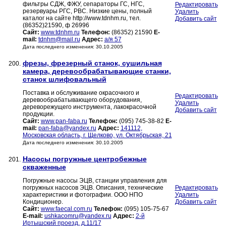
фильтры СДЖ, ФЖУ, сепараторы ГС, НГС,
Редактировать
резервуары РГС, РВС. Низкие цены, полный
Удалить
каталог на сайте http://www.tdnhm.ru, тел.
Добавить сайт
(86352)21590, ф 26996
Сайт:
www.tdnhm.ru
Телефон:
(86352) 21590
E-
mail:
tdnhm@mail.ru
Адрес:
а/я 57
Дата последнего изменения: 30.10.2005
фрезы, фрезерный станок, сушильная
200.
камера, деревообрабатывающие станки,
станок шлифовальный
Поставка и обслуживание окрасочного и
Редактировать
деревообрабатывающего оборудования,
Удалить
дереворежущего инструмента, лакокрасочной
Добавить сайт
продукции.
Сайт:
www.pan-faba.ru
Телефон:
(095) 745-38-82
E-
mail:
pan-faba@yandex.ru
Адрес:
141112,
Московская область, г. Щелково, ул. Октябрьская, 21
Дата последнего изменения: 30.10.2005
Насосы погружные центробежные
201.
скваженные
Погружные насосы ЭЦВ, станции управления для
погружных насосов ЭЦВ. Описания, технические
Редактировать
характеристики и фотографии. ООО НПО
Удалить
Кондиционер.
Добавить сайт
Сайт:
www.faecal.com.ru
Телефон:
(095) 105-75-67
E-mail:
ushkacomru@yandex.ru
Адрес:
2-й
Иртышский проезд, д.11/17