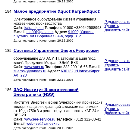
Дата последнего изменения: 29.12.2005
Малое предприятие &quot;Катран&quot;
184.
Электронное оборудование систем управления
Редактировать
кожевенного производтства
Удалить
Сайт:
katran.lg.ua
Телефон:
91000 +380642588993
Добавить сайт
E-mail:
mb90f@gala.net
Адрес:
91000, Украина,
г.Луганск, ул.Оборонная 34-а, офф. 312
Дата последнего изменения: 26.12.2005
Системы Управления ЭнергоРесурсами
185.
оборудование для АСУТП, автоматизация "под
Редактировать
ключ". Продукция Метран, ЗЭиМ, БКЗ
Удалить
Сайт:
www.suer.ru
Телефон:
383 299-16-66
E-mail:
Добавить сайт
suernsk@yandex.ru
Адрес:
630132, г.Новосибирск,
А/Я 223
Дата последнего изменения: 22.12.2005
ЗАО Институт Энергетической
186.
Электроники (ИЭЭ)
Институт Энергетической Электроники производит
Редактировать
модернизацию подстанций с классом напряжения
Удалить
от 10 до 750кВ и ремонтирует аппараты КАГ-24 и
Добавить сайт
ВВГ-20
Сайт:
www.iee-service.ru
Телефон:
(812) 322-38-42
E-mail:
web-iee@yandex.ru
Дата последнего изменения: 20.12.2005