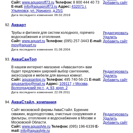
Сайт:
www.aquaproff73.ru
Телефон:
8 800 444 40 73
Добавить сайт
E-mail:
info@aquaproff73.ru
Адрес:
432071 г.
Ульяновск, ул. Урицкого, д.25/1
Дата последнего изменения: 06.02.2019
Акварт
92.
Трубы и фитинги для систем холодного, горячего
Редактировать
водоснабжения и отопления.
Удалить
Сайт:
www.aquart.ru
Телефон:
(095) 257-3443
E-mail:
Добавить сайт
mov@aquart.ru
Дата последнего изменения: 01.08.2004
АкваСанТоп
93.
В нашем интернет-магазине «Аквасантоп» вам
будет предложен широкий выбор сантехники,
Редактировать
аксессуаров и мебели для ванных комнат.
Удалить
Сайт:
aquasantop.ru
Телефон:
495 740-56-21
E-mail:
Добавить сайт
aquasantop@mail.ru
Адрес:
109117, г Москва,
Волгоградский пр-т., д. 93, корп. 2
Дата последнего изменения: 22.09.2011
АкваСтайл, компания
94.
Сайт московской фирмы АкваСтайл. Бурение
скважин, водоподготовка, очистные сооружения и
Редактировать
фильтры, отопление и водоснабжение в Москве и
Удалить
Московской Области.
Добавить сайт
Сайт:
www.aquastyle.ru
Телефон:
(095) 196-6339
E-
mail:
info@aquastyle.ru