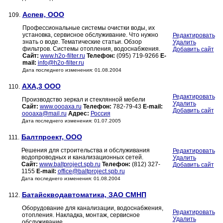
Аспев, ООО
109.
Профессиональные системы очистки воды, их
установка, сервисное обслуживание. Что нужно
Редактировать
знать о воде. Тематические статьи. Обзор
Удалить
фильтров. Системы отопления, водоснабжения.
Добавить сайт
Сайт:
www.h2o-filter.ru
Телефон:
(095) 719-9266
E-
mail:
info@h2o-filter.ru
Дата последнего изменения: 01.08.2004
АХА,3 ООО
110.
Редактировать
Производство зеркал и стеклянной мебели
Удалить
Сайт:
www.oooaxa.ru
Телефон:
782-79-43
E-mail:
Добавить сайт
oooaxa@mail.ru
Адрес:
Россия
Дата последнего изменения: 01.07.2005
Балтпроект, ООО
111.
Решения для строительства и обслуживания
Редактировать
водопроводных и канализационных сетей.
Удалить
Сайт:
www.baltproject.spb.ru
Телефон:
(812) 327-
Добавить сайт
1155
E-mail:
office@baltproject.spb.ru
Дата последнего изменения: 01.08.2004
Батайскводавтоматика, ЗАО СМНП
112.
Оборудование для канализации, водоснабжения,
Редактировать
отопления. Накладка, монтаж, сервисное
Удалить
обслуживание.