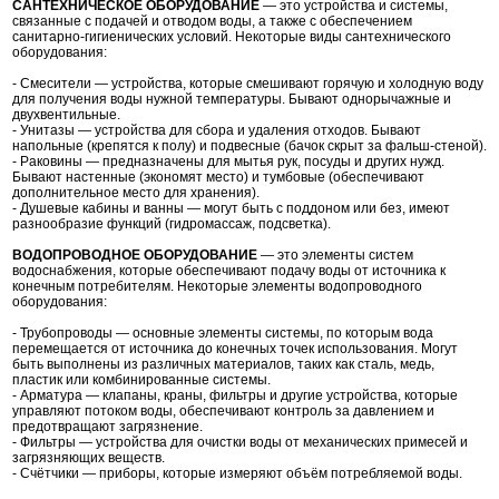
САНТЕХНИЧЕСКОЕ ОБОРУДОВАНИЕ
— это устройства и системы,
связанные с подачей и отводом воды, а также с обеспечением
санитарно-гигиенических условий. Некоторые виды сантехнического
оборудования:
- Смесители — устройства, которые смешивают горячую и холодную воду
для получения воды нужной температуры. Бывают однорычажные и
двухвентильные.
- Унитазы — устройства для сбора и удаления отходов. Бывают
напольные (крепятся к полу) и подвесные (бачок скрыт за фальш-стеной).
- Раковины — предназначены для мытья рук, посуды и других нужд.
Бывают настенные (экономят место) и тумбовые (обеспечивают
дополнительное место для хранения).
- Душевые кабины и ванны — могут быть с поддоном или без, имеют
разнообразие функций (гидромассаж, подсветка).
ВОДОПРОВОДНОЕ ОБОРУДОВАНИЕ
— это элементы систем
водоснабжения, которые обеспечивают подачу воды от источника к
конечным потребителям. Некоторые элементы водопроводного
оборудования:
- Трубопроводы — основные элементы системы, по которым вода
перемещается от источника до конечных точек использования. Могут
быть выполнены из различных материалов, таких как сталь, медь,
пластик или комбинированные системы.
- Арматура — клапаны, краны, фильтры и другие устройства, которые
управляют потоком воды, обеспечивают контроль за давлением и
предотвращают загрязнение.
- Фильтры — устройства для очистки воды от механических примесей и
загрязняющих веществ.
- Счётчики — приборы, которые измеряют объём потребляемой воды.