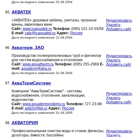
Дата последнего изменения: 01.08.2004
АКВАТЕК
95.
«АКВАТЕК» душевые кабины, унитазы, чугунные
Редактировать
ванны, акриловых ванн
Удалить
Сайт:
www.icaquatek.ru
Телефон:
(095) 101-24-55/56
Добавить сайт
E-mail:
cats@icaquatek.ru
Адрес:
Россия
Дата последнего изменения: 21.09.2004
Акватерм, ЗАО
96.
Производство полипропиленовых труб и фитингов
Редактировать
для систем водоснабжения и отопления.
Удалить
Сайт:
www.aquatherm.ru
Телефон:
(095) 255-2969
E-
Добавить сайт
mail:
aquaterm@aha.ru
Дата последнего изменения: 01.08.2004
АкваТермСистемс
97.
Компания "АкваТермСистемс" - системы
Редактировать
водоснабжения, отопления, канализации,
Удалить
водоочистки.
Добавить сайт
Сайт:
www.aquatermsystems.ru
Телефон:
727-23-88
E-mail:
add20@bk.ru
Адрес:
Россия
Дата последнего изменения: 01.04.2005
АКВАТОРИЯ
98.
Профессиональная очистка воды и стоков, фильтры,
Редактировать
дозаторы, ёмкости, бассейны.
Удалить