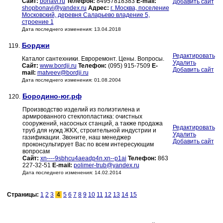
Сайт:
bonavi.ru
Телефон:
84957818383
E-mail:
Добавить сайт
shopbonavi@yandex.ru
Адрес:
г. Москва, поселение
Московский, деревня Саларьево владение 5,
строение 1
Дата последнего изменения: 13.04.2018
Борджи
119.
Редактировать
Каталог сантехники. Евроремонт. Цены. Вопросы.
Удалить
Сайт:
www.bordji.ru
Телефон:
(095) 915-7509
E-
Добавить сайт
mail:
matveev@bordji.ru
Дата последнего изменения: 01.08.2004
Бородино-юг.рф
120.
Производство изделий из полиэтилена и
армированного стеклопластика: очистных
сооружений, насосных станций, а также продажа
Редактировать
труб для нужд ЖКХ, строительной индустрии и
Удалить
газификации. Звоните, наш менеджер
Добавить сайт
проконсультирует Вас по всем интересующим
вопросам
Сайт:
xn----9sbhcu4aeadp4n.xn--p1ai
Телефон:
863
227-32-51
E-mail:
polimer-trub@yandex.ru
Дата последнего изменения: 14.02.2014
Страницы:
1
2
3
4
5
6
7
8
9
10
11
12
13
14
15