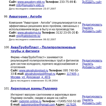
Сайт:
www.aquatory-ekb.ru
Телефон:
233-75-89
E-
Добавить сайт
mail:
info@aquatory-ekb.ru
Дата последнего изменения: 23.07.2007
Акватория - Актобе
99.
Компания "Акватория - Актобе" специализируется на
Редактировать
эффективных решениях всех проблем, связанных с
Удалить
использованием воды в быту и на производстве.
Добавить сайт
Сайт:
www.akvatoriya.kz
Телефон:
3132 23-05-20
E-
mail:
reg@aktobeinfo.kz
Дата последнего изменения: 06.02.2007
АкваТрубоПласт - Полипропиленовые
100.
трубы и фитинги
Фирма «АкваТрубоПласт» занимается
реализацией полипропиленовых труб и фитингов
Редактировать
для систем холодного, горячего водоснабжения и
Удалить
отопления.
Добавить сайт
Сайт:
www.akvatruboplast.ru
Телефон:
095 740-50-
33
E-mail:
akvatruboplast@mail.ru
Адрес:
117405, г.
Москва, ул. Дорожная, д. 48 Б
Дата последнего изменения: 01.08.2004
Акриловые ванны Радомир
101.
Интернет магазин сантехники и акриловых ванн
Редактировать
Радомир онлайн, скидки и акции на сайте
Удалить
Сайт:
radomir-online.ru
Телефон:
+7(495) 532-52-80
Добавить сайт
E-mail:
radomironline@gmail.com
Адрес:
117628,