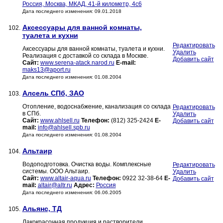
Россия, Москва, МКАД, 41-й километр, 4с6
Дата последнего изменения: 09.01.2018
Аксессуары для ванной комнаты,
102.
туалета и кухни
Редактировать
Аксессуары для ванной комнаты, туалета и кухни.
Удалить
Реализация с доставкой со склада в Москве.
Добавить сайт
Сайт:
www.serena-atack.narod.ru
E-mail:
maks13@aport.ru
Дата последнего изменения: 01.08.2004
Алсель СПб, ЗАО
103.
Отопление, водоснабжение, канализация со склада
Редактировать
в СПб.
Удалить
Сайт:
www.ahlsell.ru
Телефон:
(812) 325-2424
E-
Добавить сайт
mail:
info@ahlsell.spb.ru
Дата последнего изменения: 01.08.2004
Альтаир
104.
Водоподготовка. Очистка воды. Комплексные
Редактировать
системы. ООО Альтаир.
Удалить
Сайт:
www.altair-aqua.ru
Телефон:
0922 32-38-64
E-
Добавить сайт
mail:
altair@altr.ru
Адрес:
Россия
Дата последнего изменения: 06.06.2005
Альянс, ТД
105.
Лакокрасочная продукция и растворители,