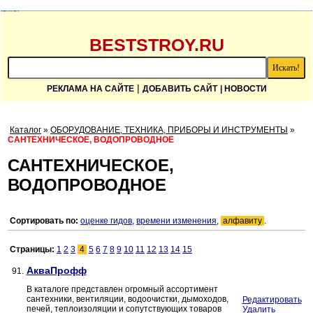
BESTSTROY.RU
|
РЕКЛАМА НА САЙТЕ
ДОБАВИТЬ САЙТ
| НОВОСТИ
Каталог
»
ОБОРУДОВАНИЕ, ТЕХНИКА, ПРИБОРЫ И ИНСТРУМЕНТЫ
»
САНТЕХНИЧЕСКОЕ, ВОДОПРОВОДНОЕ
САНТЕХНИЧЕСКОЕ,
ВОДОПРОВОДНОЕ
Сортировать по:
оценке гидов
,
времени изменения
,
алфавиту
.
Страницы:
1
2
3
4
5
6
7
8
9
10
11
12
13
14
15
АкваПрофф
91.
В каталоге представлен огромный ассортимент
сантехники, вентиляции, водоочистки, дымоходов,
Редактировать
печей, теплоизоляции и сопутствующих товаров
Удалить