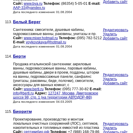
Добавить сайт
Сайт:
www.bva.ru
Телефон:
(86354) 5-05-01
E-mail:
AAP-33@yandex.ru
Дата последнего изменения: 01.08.2004
Белый Берег
113.
Сантехника: смесители, душевые кабины,
Редактировать
гидромассажные ванны, раковины, унитазы и пр.
Удалить
Сайт:
www.mixer.hotmail.ru
Телефон:
(095) 782-5212
Добавить сайт
E-mail:
voykovskaya@hotmail.ru
Дата последнего изменения: 01.08.2004
Берти
114.
Продажа итальянской сантехники: акриловые
ванны, гидромассажные ванны, паровые кабины,
душевые кабины, двери в проем, поддоны, шторки
Редактировать
на ванны, гидромассажные панели, санфаянс
Удалить
(унитазы, раковины, биде, полочки), смесители,
Добавить сайт
аксессуары для ванных комнат, с
Сайт:
www.berti.ru
Телефон:
(095) 777-30-82
E-mail:
info@berti.ru
Адрес:
127247, Москва, Дмитровское
шоссе 98, стр. 1 (на территории АВТОДОР-ФВ)
Дата последнего изменения: 04.03.2005
Биоритм
115.
Проектирование, производство и монтаж
локальных очистных сооружений (ЛОС), септиков,
Редактировать
накопительных и топливных емкостей из пластика
Удалить
Сайт:
септикибио.рф
Телефон:
+7 (988) 168-79-86
Добавить сайт