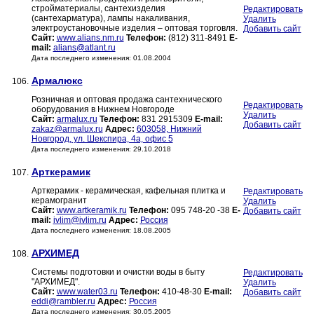
стройматериалы, сантехизделия
Редактировать
(сантехарматура), лампы накаливания,
Удалить
электроустановочные изделия – оптовая торговля.
Добавить сайт
Сайт:
www.alians.nm.ru
Телефон:
(812) 311-8491
E-
mail:
alians@atlant.ru
Дата последнего изменения: 01.08.2004
Армалюкс
106.
Розничная и оптовая продажа сантехнического
Редактировать
оборудования в Нижнем Новгороде
Удалить
Сайт:
armalux.ru
Телефон:
831 2915309
E-mail:
Добавить сайт
zakaz@armalux.ru
Адрес:
603058, Нижний
Новгород, ул. Шекспира, 4а, офис 5
Дата последнего изменения: 29.10.2018
Арткерамик
107.
Арткерамик - керамическая, кафельная плитка и
Редактировать
керамогранит
Удалить
Сайт:
www.artkeramik.ru
Телефон:
095 748-20 -38
E-
Добавить сайт
mail:
ivlim@ivlim.ru
Адрес:
Россия
Дата последнего изменения: 18.08.2005
АРХИМЕД
108.
Системы подготовки и очистки воды в быту
Редактировать
"АРХИМЕД".
Удалить
Сайт:
www.water03.ru
Телефон:
410-48-30
E-mail:
Добавить сайт
eddi@rambler.ru
Адрес:
Россия
Дата последнего изменения: 30.05.2005