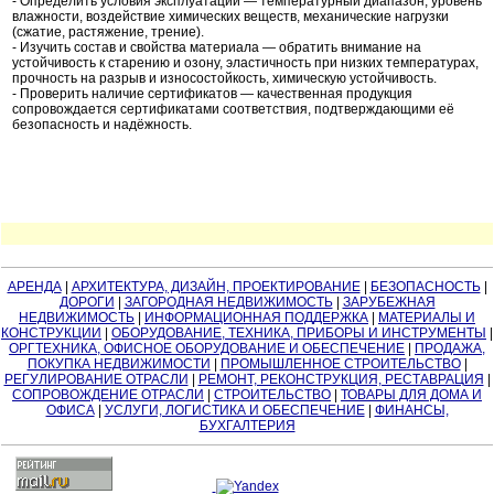
- Определить условия эксплуатации — температурный диапазон, уровень
влажности, воздействие химических веществ, механические нагрузки
(сжатие, растяжение, трение).
- Изучить состав и свойства материала — обратить внимание на
устойчивость к старению и озону, эластичность при низких температурах,
прочность на разрыв и износостойкость, химическую устойчивость.
- Проверить наличие сертификатов — качественная продукция
сопровождается сертификатами соответствия, подтверждающими её
безопасность и надёжность.
АРЕНДА
|
АРХИТЕКТУРА, ДИЗАЙН, ПРОЕКТИРОВАНИЕ
|
БЕЗОПАСНОСТЬ
|
ДОРОГИ
|
ЗАГОРОДНАЯ НЕДВИЖИМОСТЬ
|
ЗАРУБЕЖНАЯ
НЕДВИЖИМОСТЬ
|
ИНФОРМАЦИОННАЯ ПОДДЕРЖКА
|
МАТЕРИАЛЫ И
КОНСТРУКЦИИ
|
ОБОРУДОВАНИЕ, ТЕХНИКА, ПРИБОРЫ И ИНСТРУМЕНТЫ
|
ОРГТЕХНИКА, ОФИСНОЕ ОБОРУДОВАНИЕ И ОБЕСПЕЧЕНИЕ
|
ПРОДАЖА,
ПОКУПКА НЕДВИЖИМОСТИ
|
ПРОМЫШЛЕННОЕ СТРОИТЕЛЬСТВО
|
РЕГУЛИРОВАНИЕ ОТРАСЛИ
|
РЕМОНТ, РЕКОНСТРУКЦИЯ, РЕСТАВРАЦИЯ
|
СОПРОВОЖДЕНИЕ ОТРАСЛИ
|
СТРОИТЕЛЬСТВО
|
ТОВАРЫ ДЛЯ ДОМА И
ОФИСА
|
УСЛУГИ, ЛОГИСТИКА И ОБЕСПЕЧЕНИЕ
|
ФИНАНСЫ,
БУХГАЛТЕРИЯ