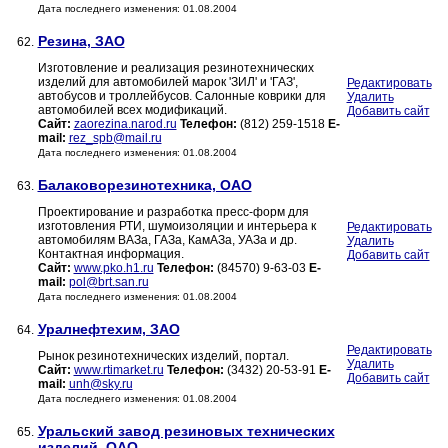
Дата последнего изменения: 01.08.2004
Резина, ЗАО
62.
Изготовление и реализация резинотехнических
изделий для автомобилей марок 'ЗИЛ' и 'ГАЗ',
Редактировать
автобусов и троллейбусов. Салонные коврики для
Удалить
автомобилей всех модификаций.
Добавить сайт
Сайт:
zaorezina.narod.ru
Телефон:
(812) 259-1518
E-
mail:
rez_spb@mail.ru
Дата последнего изменения: 01.08.2004
Балаковорезинотехника, ОАО
63.
Проектирование и разработка пресс-форм для
изготовления РТИ, шумоизоляции и интерьера к
Редактировать
автомобилям ВАЗа, ГАЗа, КамАЗа, УАЗа и др.
Удалить
Контактная информация.
Добавить сайт
Сайт:
www.pko.h1.ru
Телефон:
(84570) 9-63-03
E-
mail:
pol@brt.san.ru
Дата последнего изменения: 01.08.2004
Уралнефтехим, ЗАО
64.
Редактировать
Рынок резинотехнических изделий, портал.
Удалить
Сайт:
www.rtimarket.ru
Телефон:
(3432) 20-53-91
E-
Добавить сайт
mail:
unh@sky.ru
Дата последнего изменения: 01.08.2004
Уральский завод резиновых технических
65.
изделий, ОАО