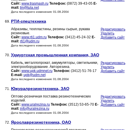
Сайт:
www.trasmash.ru
Телефон:
(0872) 39-43-05
E-
mail:
tm@tula.net
Дата последнего изменения: 01.08.2004
РТИ-спецтехника
69.
Абразивы, техпластины, резины сырые, рукава
Редактировать
резиновые.
Удалить
Сайт:
www.rti1.udm.ru
Телефон:
(3412) 45-24-32
E-
Добавить сайт
mail:
rti1@udm.ru
Дата последнего изменения: 01.08.2004
Удмуртская промышленная компания, ЗАО
70.
Кабель, металлопрокат, аккумуляторы, светильники,
Редактировать
электрооборудование. Авторезина.
Удалить
Сайт:
www.upk.udmnet.ru
Телефон:
(3412) 51-76-17
Добавить сайт
E-mail:
upk@udm.net
Дата последнего изменения: 01.08.2004
Южуралрезинотехника, ЗАО
71.
Оптово-розничная поставка резинотехнических
Редактировать
изделий.
Удалить
Сайт:
www.uralrezina.ru
Телефон:
(3512) 53-65-70
E-
Добавить сайт
mail:
info@uralrezina.ru
Дата последнего изменения: 01.08.2004
Ярославрезинотехника, ОАО
72.