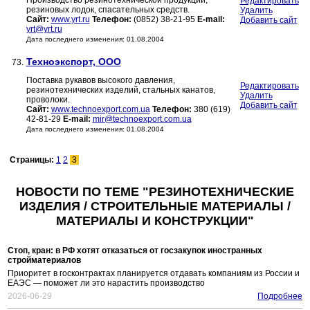
Производство резинотехнической продукции,
Редактировать
резиновых лодок, спасательных средств.
Удалить
Сайт:
www.yrt.ru
Телефон:
(0852) 38-21-95
E-mail:
Добавить сайт
yrt@yrt.ru
Дата последнего изменения: 01.08.2004
Техноэкспорт, ООО
73.
Поставка рукавов высокого давления,
Редактировать
резинотехнических изделий, стальных канатов,
Удалить
проволоки.
Добавить сайт
Сайт:
www.technoexport.com.ua
Телефон:
380 (619)
42-81-29
E-mail:
mir@technoexport.com.ua
Дата последнего изменения: 01.08.2004
Страницы:
1
2
3
НОВОСТИ ПО ТЕМЕ "РЕЗИНОТЕХНИЧЕСКИЕ
ИЗДЕЛИЯ / СТРОИТЕЛЬНЫЕ МАТЕРИАЛЫ /
МАТЕРИАЛЫ И КОНСТРУКЦИИ"
Стоп, кран: в РФ хотят отказаться от госзакупок иностранных
стройматериалов
Приоритет в госконтрактах планируется отдавать компаниям из России и
ЕАЭС — поможет ли это нарастить производство
2026-06-29
Подробнее