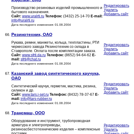
Редактировать
Производство резиновых изделий промышленного и
Удалить
бытового назначения.
Добавить сайт
Сайт:
www.uralrti.ru
Телефон:
(3432) 25-14-70
E-mail:
info@uralrti.ru
Дата последнего изменения: 01.08.2004
Резинотехник, ОАО
66.
Рукава, ремни, манжеты, кольца, техпластины, РТИ
Редактировать
черкесского завода Резинотехник со склада в
Удалить
Ставрополе. Оплата после комплектации заказа.
Добавить сайт
Сайт:
www.sfrti.da.ru
Телефон:
(8652) 94-64-62
E-
mail:
sfrti@chat.ru
Дата последнего изменения: 01.08.2004
Казанский завод синтетического каучука,
67.
ОАО
Редактировать
Синтетический каучук, герметик, мастика, резина,
Удалить
силикон и др.
Добавить сайт
Сайт:
www.tars.i-set.ru
Телефон:
(8432) 78-37-67
E-
mail:
info@tars-rubber.ru
Дата последнего изменения: 01.08.2004
Трансмаш, ООО
68.
Оборудование и инструмент, трубопроводная
арматура и электроприводы,
Редактировать
резиноасбестотехнические изделия – комплексные
Удалить
поставки.
Добавить сайт