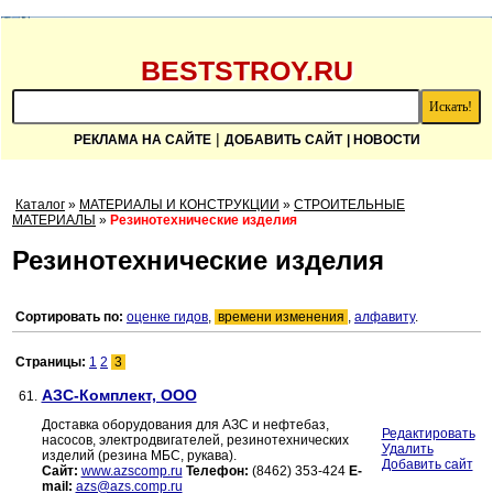
BESTSTROY.RU
|
РЕКЛАМА НА САЙТЕ
ДОБАВИТЬ САЙТ
| НОВОСТИ
Каталог
»
МАТЕРИАЛЫ И КОНСТРУКЦИИ
»
СТРОИТЕЛЬНЫЕ
МАТЕРИАЛЫ
»
Резинотехнические изделия
Резинотехнические изделия
Сортировать по:
оценке гидов
,
времени изменения
,
алфавиту
.
Страницы:
1
2
3
АЗС-Комплект, ООО
61.
Доставка оборудования для АЗС и нефтебаз,
Редактировать
насосов, электродвигателей, резинотехнических
Удалить
изделий (резина МБС, рукава).
Добавить сайт
Сайт:
www.azscomp.ru
Телефон:
(8462) 353-424
E-
mail:
azs@azs.comp.ru