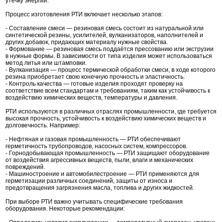
утечку энергии.
Процесс изготовления РТИ включает несколько этапов:
- Составление смеси — резиновая смесь состоит из натуральной или
синтетической резины, усилителей, вулканизаторов, наполнителей и
других добавок, придающих материалу нужные свойства.
- Формование — резиновая смесь поддаётся прессованию или экструзии
в нужные формы. В зависимости от типа изделия может использоваться
метод литья или штамповки.
- Вулканизация — процесс термической обработки смеси, в ходе которого
резина приобретает свою конечную прочность и эластичность.
- Контроль качества — готовые изделия проходят проверку на
соответствие всем стандартам и требованиям, таким как устойчивость к
воздействию химических веществ, температуры и давления.
РТИ используются в различных отраслях промышленности, где требуется
высокая прочность, устойчивость к воздействию химических веществ и
долговечность. Например:
- Нефтяная и газовая промышленность — РТИ обеспечивают
герметичность трубопроводов, насосных систем, компрессоров.
- Горнодобывающая промышленность — РТИ защищают оборудование
от воздействия агрессивных веществ, пыли, влаги и механических
повреждений.
- Машиностроение и автомобилестроение — РТИ применяются для
герметизации различных соединений, защиты от износа и
предотвращения загрязнения масла, топлива и других жидкостей.
При выборе РТИ важно учитывать специфические требования
оборудования. Некоторые рекомендации: