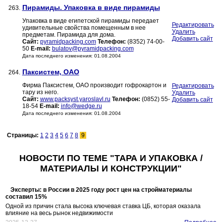
Пирамиды. Упаковка в виде пирамиды
263.
Упаковка в виде египетской пирамиды передает
Редактировать
удивительные свойства помещенным в нее
Удалить
предметам. Пирамида для дома.
Добавить сайт
Сайт:
pyramidpacking.com
Телефон:
(8352) 74-00-
50
E-mail:
bulatov@pyramidpacking.com
Дата последнего изменения: 01.08.2004
Паксистем, ОАО
264.
Фирма Паксистем, ОАО производит гофрокартон и
Редактировать
тару из него.
Удалить
Сайт:
www.packsyst.yaroslavl.ru
Телефон:
(0852) 55-
Добавить сайт
18-54
E-mail:
info@wedge.ru
Дата последнего изменения: 01.08.2004
Страницы:
1
2
3
4
5
6
7
8
9
НОВОСТИ ПО ТЕМЕ "ТАРА И УПАКОВКА /
МАТЕРИАЛЫ И КОНСТРУКЦИИ"
Эксперты: в России в 2025 году рост цен на стройматериалы
составил 15%
Одной из причин стала высока ключевая ставка ЦБ, которая оказала
влияние на весь рынок недвижимости