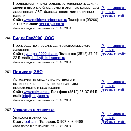
Предлагаем пиломатериалы, столярные изделия,
двери и дверные блоки, окна и оконные рамы, тара
Редактировать
деревянная, ДВП, фанера, шпон, декоративные
Удалить
панели.
Добавить сайт
Сайт:
www.nelidovo.arboretum.ru
Телефон:
(08266)
3-11-05
E-mail:
neldok@mail.ru
Дата последнего изменения: 01.08.2004
ГидраПак2000, ООО
260.
Производство и реализация рукавов высокого
Редактировать
давления.
Удалить
Сайт:
gydrapak2000.chat.ru
Телефон:
(3512) 37-97-
Добавить сайт
22
E-mail:
khafiz@chel.surnet.ru
Дата последнего изменения: 01.08.2004
Поликом, ЗАО
261.
Автохимия, пленка из полистирола и
Редактировать
полипропилена, полиэтиленовая тара –
Удалить
производство и реализация.
Добавить сайт
Сайт:
www.polykom.ru
Телефон:
(3512) 35-37-84
E-
mail:
info@polykom.ru
Дата последнего изменения: 01.08.2004
Упаковка и этикетка
262.
Редактировать
Упаковка и этикетка.
Удалить
Сайт:
replica.ru
Телефон:
8-902-898-4400
Добавить сайт
Дата последнего изменения: 01.08.2004