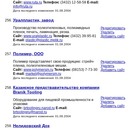
Сайт:
www.ruta.ru
Телефон:
(3432) 12-58-58
E-mail:
info@ruta.ru
Дата последнего изменения: 01.08.2004
Уралпластик, завод
256.
Производство полиэтиленовых, полиамидных
Редактировать
пленок, печать, ламинация, резка.
Удалить
Сайт:
www.uralplastic.ru
Телефон:
(3432) 39-95-81
Добавить сайт
E-mail:
plastic@plastic.mplik.ru
Дата последнего изменения: 01.08.2004
Полимер, ООО
257.
Полимер представляет свою продукцию: стрейч-
Редактировать
пленка, полиэтиленовые мешки.
Удалить
Сайт:
www.polymersm.ru
Телефон:
(08153) 7-73-30
Добавить сайт
E-mail:
market@polymersm.ru
Дата последнего изменения: 01.08.2004
Казанское предствавительство компании
258.
Branik Tooling
Редактировать
Оборудование для пищевой промышленности и
Удалить
упаковки.
Добавить сайт
Сайт:
brtoolingru.narod.ru
E-mail:
brtoolingru@narod.ru
Дата последнего изменения: 01.08.2004
Нелидовский Док
259.