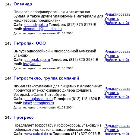
Олеандр
242.
Пищевая парафинированная и этикеточная
Редактировать
бумага, а также другие упаковочные материалы для
Удалить
кондитерских предприятий.
Добавить сайт
Сайт:
oleandr.pbk.ru
Телефон:
(812) 375-8177
E-
mail:
oleandr-td@peterlink.ru
Дата последнего изменения: 01.08.2004
Петропак, ООО
243.
Выпуск однослойной и многослойной бумажной
Редактировать
упаковки.
Удалить
Сайт:
petropak.spb.ru
Телефон:
(812) 320-3986
E-
Добавить сайт
mail:
bsv@au.ru
Дата последнего изменения: 01.08.2004
Петростекло, группа компаний
244.
Любая стеклоупаковка для пищевых и алкогольных
Редактировать
продуктов от эксклюзивного дилера холдинга
Удалить
Vetropack в Санкт-Петербурге.
Добавить сайт
Сайт:
petroglass.dax.ru
Телефон:
(812) 118-4626
E-
mail:
info@petroglass.ru
Дата последнего изменения: 01.08.2004
Прогресс
245.
Предлагает гофротару и гофрокороба, упаковку из
Редактировать
гофрокартона, картона, микрогофрокартона.
Удалить
Сайт:
www.calculate.ru
Телефон:
(812) 327-0076
E-
Добавить сайт