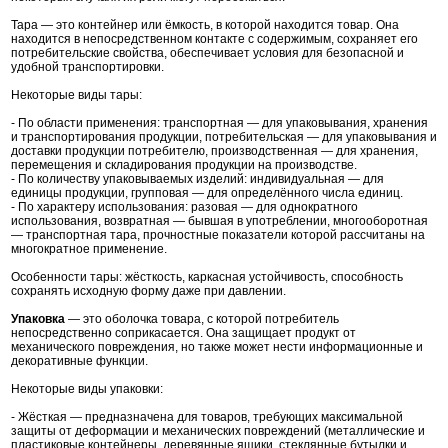
Тара — это контейнер или ёмкость, в которой находится товар. Она
находится в непосредственном контакте с содержимым, сохраняет его
потребительские свойства, обеспечивает условия для безопасной и
удобной транспортировки.
Некоторые виды тары:
- По области применения: транспортная — для упаковывания, хранения
и транспортирования продукции, потребительская — для упаковывания и
доставки продукции потребителю, производственная — для хранения,
перемещения и складирования продукции на производстве.
- По количеству упаковываемых изделий: индивидуальная — для
единицы продукции, групповая — для определённого числа единиц.
- По характеру использования: разовая — для однократного
использования, возвратная — бывшая в употреблении, многооборотная
— транспортная тара, прочностные показатели которой рассчитаны на
многократное применение.
Особенности тары: жёсткость, каркасная устойчивость, способность
сохранять исходную форму даже при давлении.
Упаковка
— это оболочка товара, с которой потребитель
непосредственно соприкасается. Она защищает продукт от
механического повреждения, но также может нести информационные и
декоративные функции.
Некоторые виды упаковки:
- Жёсткая — предназначена для товаров, требующих максимальной
защиты от деформации и механических повреждений (металлические и
пластиковые контейнеры, деревянные ящики, стеклянные бутылки и