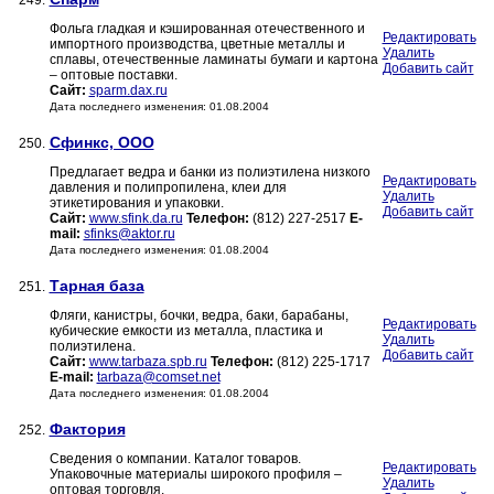
249.
Фольга гладкая и кэшированная отечественного и
Редактировать
импортного производства, цветные металлы и
Удалить
сплавы, отечественные ламинаты бумаги и картона
Добавить сайт
– оптовые поставки.
Сайт:
sparm.dax.ru
Дата последнего изменения: 01.08.2004
Сфинкс, ООО
250.
Предлагает ведра и банки из полиэтилена низкого
Редактировать
давления и полипропилена, клеи для
Удалить
этикетирования и упаковки.
Добавить сайт
Сайт:
www.sfink.da.ru
Телефон:
(812) 227-2517
E-
mail:
sfinks@aktor.ru
Дата последнего изменения: 01.08.2004
Тарная база
251.
Фляги, канистры, бочки, ведра, баки, барабаны,
Редактировать
кубические емкости из металла, пластика и
Удалить
полиэтилена.
Добавить сайт
Сайт:
www.tarbaza.spb.ru
Телефон:
(812) 225-1717
E-mail:
tarbaza@comset.net
Дата последнего изменения: 01.08.2004
Фактория
252.
Сведения о компании. Каталог товаров.
Редактировать
Упаковочные материалы широкого профиля –
Удалить
оптовая торговля.