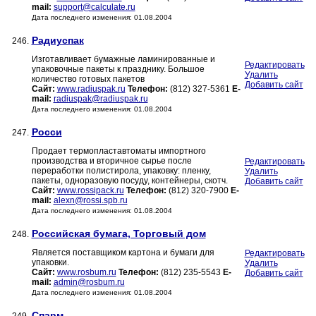
mail:
support@calculate.ru
Дата последнего изменения: 01.08.2004
Радиуспак
246.
Изготавливает бумажные ламинированные и
Редактировать
упаковочные пакеты к празднику. Большое
Удалить
количество готовых пакетов
Добавить сайт
Сайт:
www.radiuspak.ru
Телефон:
(812) 327-5361
E-
mail:
radiuspak@radiuspak.ru
Дата последнего изменения: 01.08.2004
Росси
247.
Продает термопластавтоматы импортного
производства и вторичное сырье после
Редактировать
переработки полистирола, упаковку: пленку,
Удалить
пакеты, одноразовую посуду, контейнеры, скотч.
Добавить сайт
Сайт:
www.rossipack.ru
Телефон:
(812) 320-7900
E-
mail:
alexn@rossi.spb.ru
Дата последнего изменения: 01.08.2004
Российская бумага, Торговый дом
248.
Является поставщиком картона и бумаги для
Редактировать
упаковки.
Удалить
Сайт:
www.rosbum.ru
Телефон:
(812) 235-5543
E-
Добавить сайт
mail:
admin@rosbum.ru
Дата последнего изменения: 01.08.2004
Спарм