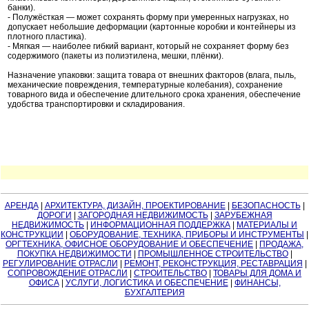
банки).
- Полужёсткая — может сохранять форму при умеренных нагрузках, но
допускает небольшие деформации (картонные коробки и контейнеры из
плотного пластика).
- Мягкая — наиболее гибкий вариант, который не сохраняет форму без
содержимого (пакеты из полиэтилена, мешки, плёнки).
Назначение упаковки: защита товара от внешних факторов (влага, пыль,
механические повреждения, температурные колебания), сохранение
товарного вида и обеспечение длительного срока хранения, обеспечение
удобства транспортировки и складирования.
АРЕНДА
|
АРХИТЕКТУРА, ДИЗАЙН, ПРОЕКТИРОВАНИЕ
|
БЕЗОПАСНОСТЬ
|
ДОРОГИ
|
ЗАГОРОДНАЯ НЕДВИЖИМОСТЬ
|
ЗАРУБЕЖНАЯ
НЕДВИЖИМОСТЬ
|
ИНФОРМАЦИОННАЯ ПОДДЕРЖКА
|
МАТЕРИАЛЫ И
КОНСТРУКЦИИ
|
ОБОРУДОВАНИЕ, ТЕХНИКА, ПРИБОРЫ И ИНСТРУМЕНТЫ
|
ОРГТЕХНИКА, ОФИСНОЕ ОБОРУДОВАНИЕ И ОБЕСПЕЧЕНИЕ
|
ПРОДАЖА,
ПОКУПКА НЕДВИЖИМОСТИ
|
ПРОМЫШЛЕННОЕ СТРОИТЕЛЬСТВО
|
РЕГУЛИРОВАНИЕ ОТРАСЛИ
|
РЕМОНТ, РЕКОНСТРУКЦИЯ, РЕСТАВРАЦИЯ
|
СОПРОВОЖДЕНИЕ ОТРАСЛИ
|
СТРОИТЕЛЬСТВО
|
ТОВАРЫ ДЛЯ ДОМА И
ОФИСА
|
УСЛУГИ, ЛОГИСТИКА И ОБЕСПЕЧЕНИЕ
|
ФИНАНСЫ,
БУХГАЛТЕРИЯ