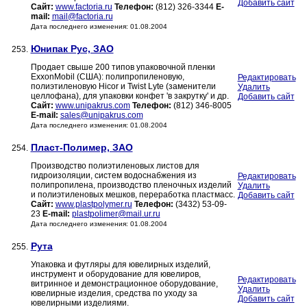
Добавить сайт
Сайт:
www.factoria.ru
Телефон:
(812) 326-3344
E-
mail:
mail@factoria.ru
Дата последнего изменения: 01.08.2004
Юнипак Рус, ЗАО
253.
Продает свыше 200 типов упаковочной пленки
ExxonMobil (США): полипропиленовую,
Редактировать
полиэтиленовую Hicor и Twist Lyte (заменители
Удалить
целлофана), для упаковки конфет 'в закрутку' и др.
Добавить сайт
Сайт:
www.unipakrus.com
Телефон:
(812) 346-8005
E-mail:
sales@unipakrus.com
Дата последнего изменения: 01.08.2004
Пласт-Полимер, ЗАО
254.
Производство полиэтиленовых листов для
гидроизоляции, систем водоснабжения из
Редактировать
полипропилена, производство пленочных изделий
Удалить
и полиэтиленовых мешков, переработка пластмасс.
Добавить сайт
Сайт:
www.plastpolymer.ru
Телефон:
(3432) 53-09-
23
E-mail:
plastpolimer@mail.ur.ru
Дата последнего изменения: 01.08.2004
Рута
255.
Упаковка и футляры для ювелирных изделий,
инструмент и оборудование для ювелиров,
Редактировать
витринное и демонстрационное оборудование,
Удалить
ювелирные изделия, средства по уходу за
Добавить сайт
ювелирными изделиями.