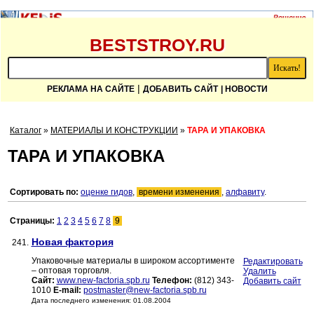
BESTSTROY.RU
|
РЕКЛАМА НА САЙТЕ
ДОБАВИТЬ САЙТ
| НОВОСТИ
Каталог
»
МАТЕРИАЛЫ И КОНСТРУКЦИИ
»
ТАРА И УПАКОВКА
ТАРА И УПАКОВКА
Сортировать по:
оценке гидов
,
времени изменения
,
алфавиту
.
Страницы:
1
2
3
4
5
6
7
8
9
Новая фактория
241.
Упаковочные материалы в широком ассортименте
Редактировать
– оптовая торговля.
Удалить
Сайт:
www.new-factoria.spb.ru
Телефон:
(812) 343-
Добавить сайт
1010
E-mail:
postmaster@new-factoria.spb.ru
Дата последнего изменения: 01.08.2004