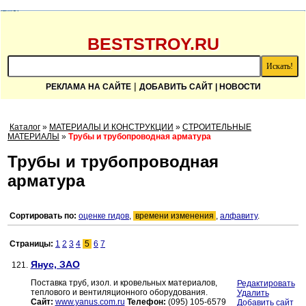
BESTSTROY.RU
|
РЕКЛАМА НА САЙТЕ
ДОБАВИТЬ САЙТ
| НОВОСТИ
Каталог
»
МАТЕРИАЛЫ И КОНСТРУКЦИИ
»
СТРОИТЕЛЬНЫЕ
МАТЕРИАЛЫ
»
Трубы и трубопроводная арматура
Трубы и трубопроводная
арматура
Сортировать по:
оценке гидов
,
времени изменения
,
алфавиту
.
Страницы:
1
2
3
4
5
6
7
Янус, ЗАО
121.
Поставка труб, изол. и кровельных материалов,
Редактировать
теплового и вентиляционного оборудования.
Удалить
Сайт:
www.yanus.com.ru
Телефон:
(095) 105-6579
Добавить сайт