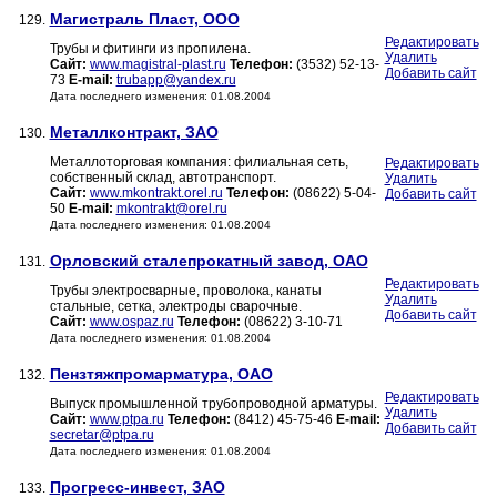
Магистраль Пласт, ООО
129.
Редактировать
Трубы и фитинги из пропилена.
Удалить
Сайт:
www.magistral-plast.ru
Телефон:
(3532) 52-13-
Добавить сайт
73
E-mail:
trubapp@yandex.ru
Дата последнего изменения: 01.08.2004
Металлконтракт, ЗАО
130.
Металлоторговая компания: филиальная сеть,
Редактировать
собственный склад, автотранспорт.
Удалить
Сайт:
www.mkontrakt.orel.ru
Телефон:
(08622) 5-04-
Добавить сайт
50
E-mail:
mkontrakt@orel.ru
Дата последнего изменения: 01.08.2004
Орловский сталепрокатный завод, ОАО
131.
Редактировать
Трубы электросварные, проволока, канаты
Удалить
стальные, сетка, электроды сварочные.
Добавить сайт
Сайт:
www.ospaz.ru
Телефон:
(08622) 3-10-71
Дата последнего изменения: 01.08.2004
Пензтяжпромарматура, ОАО
132.
Редактировать
Выпуск промышленной трубопроводной арматуры.
Удалить
Сайт:
www.ptpa.ru
Телефон:
(8412) 45-75-46
E-mail:
Добавить сайт
secretar@ptpa.ru
Дата последнего изменения: 01.08.2004
Прогресс-инвест, ЗАО
133.