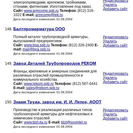
Редактировать
электроприводами, крепежом, тройниками,
Удалить
стонами, фитингами. Изготовление под заказ.
Добавить сайт
Сайт:
www.armcomp.spb.ru
Телефон:
(812) 316-
1022
E-mail:
armcomp@lek.ru
Дата последнего изменения: 01.08.2004
Балтпромарматура ООО
148.
Полный каталог трубопроводной арматуры,
Редактировать
выпускаемой предприятием.
Удалить
Сайт:
www.bpa.spb.ru
Телефон:
(812) 326-2400
E-
Добавить сайт
mail:
mail@bpa.spb.ru
Дата последнего изменения: 01.08.2004
Завод Деталей Трубопроводов РЕКОМ
149.
Фланцы, крепежные и анкерные соединения для
Редактировать
различных отраслей промышленности и
Удалить
коммунального хозяйства.
Добавить сайт
Сайт:
www.rekom.spb.ru
Телефон:
(812) 567-0441
E-mail:
sales@rekom.spb.ru
Дата последнего изменения: 01.08.2004
Знамя Труда, завод им. И. И. Лепсе, АООТ
150.
Производство и реализация различных типов
Редактировать
трубозапорной арматуры для нефтегазовых и
Удалить
химических отраслей.
Добавить сайт
Сайт:
www.tdzt.da.ru
E-mail:
tdzt@sovintel.ru
Дата последнего изменения: 01.08.2004