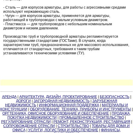
- Сталь — для корпусов арматуры, для работы с агрессивными средами
используют нержавеющую сталь.
- Чугун — для корпусов арматуры, применяется для арматуры,
работающей в трубопроводах с малым условным диаметром.
- Пластмасса — для трубопроводов с небольшим номинальным
диаметром и низким давлением.
Производство труб и трубопроводной арматуры регламентируется
государственными стандартами (ГОСТами). В случаях, когда
характеристики труб, предназначенных не для массового использования,
отличаются от стандартных, требования к таким трубам
устанавливаются техническими условиями (ТУ).
АРЕНДА
|
АРХИТЕКТУРА, ДИЗАЙН, ПРОЕКТИРОВАНИЕ
|
БЕЗОПАСНОСТЬ
|
ДОРОГИ
|
ЗАГОРОДНАЯ НЕДВИЖИМОСТЬ
|
ЗАРУБЕЖНАЯ
НЕДВИЖИМОСТЬ
|
ИНФОРМАЦИОННАЯ ПОДДЕРЖКА
|
МАТЕРИАЛЫ И
КОНСТРУКЦИИ
|
ОБОРУДОВАНИЕ, ТЕХНИКА, ПРИБОРЫ И ИНСТРУМЕНТЫ
|
ОРГТЕХНИКА, ОФИСНОЕ ОБОРУДОВАНИЕ И ОБЕСПЕЧЕНИЕ
|
ПРОДАЖА,
ПОКУПКА НЕДВИЖИМОСТИ
|
ПРОМЫШЛЕННОЕ СТРОИТЕЛЬСТВО
|
РЕГУЛИРОВАНИЕ ОТРАСЛИ
|
РЕМОНТ, РЕКОНСТРУКЦИЯ, РЕСТАВРАЦИЯ
|
СОПРОВОЖДЕНИЕ ОТРАСЛИ
|
СТРОИТЕЛЬСТВО
|
ТОВАРЫ ДЛЯ ДОМА И
ОФИСА
|
УСЛУГИ, ЛОГИСТИКА И ОБЕСПЕЧЕНИЕ
|
ФИНАНСЫ,