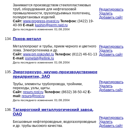
Занимается производством стеклопластиковых
труб, оборудования для нефтегазовой
Редактировать
промышленности, грузоподъемных полотенец,
Удалить
полиуретановых изделий.
Добавить сайт
Сайт:
www.progress-invest.ru
Телефон:
(3422) 19-
40-99
E-mail:
kashin@perm.raid.ru
Дата последнего изменения: 01.08.2004
Псков-металл
134.
Металлопрокат и трубы, прием черного и цветного
Редактировать
лома. Электротехника и др.
Удалить
Сайт:
www.pm.pskovtel.ru
Телефон:
(8112) 46-61-13
Добавить сайт
E-mail:
psmetall@ellink.ru
Дата последнего изменения: 01.08.2004
Энергоресурс, научно-производственное
135.
предприятие, ЗАО
Редактировать
Трубы, элементы трубопровода, тройники,
Удалить
переходы, узлы, щиты.
Добавить сайт
Сайт:
resurs.rost.ru
Телефон:
(8632) 38-50-42
E-
mail:
resurs@rost.ru
Дата последнего изменения: 01.08.2004
Таганрогский металлургический завод,
136.
ОАО
Редактировать
Бесшовные нефтепроводные, водогазопроводные
Удалить
и др. трубы высокого качества.
Добавить сайт