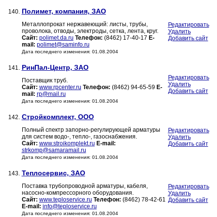
Полимет, компания, ЗАО
140.
Металлопрокат нержавеющий: листы, трубы,
Редактировать
проволока, отводы, электроды, сетка, лента, круг.
Удалить
Сайт:
polimet.da.ru
Телефон:
(8462) 17-40-17
E-
Добавить сайт
mail:
polimet@saminfo.ru
Дата последнего изменения: 01.08.2004
РинПал-Центр, ЗАО
141.
Редактировать
Поставщик труб.
Удалить
Сайт:
www.rpcenter.ru
Телефон:
(8462) 94-65-59
E-
Добавить сайт
mail:
rp@mail.ru
Дата последнего изменения: 01.08.2004
Стройкомплект, ООО
142.
Полный спектр запорно-регулирующей арматуры
Редактировать
для систем водо-, тепло-, газоснабжения.
Удалить
Сайт:
www.stroikomplekt.ru
E-mail:
Добавить сайт
strkomp@samaramail.ru
Дата последнего изменения: 01.08.2004
Теплосервис, ЗАО
143.
Поставка трубопроводной арматуры, кабеля,
Редактировать
насосно-компрессорного оборудования.
Удалить
Сайт:
www.teploservice.ru
Телефон:
(8462) 78-42-61
Добавить сайт
E-mail:
info@teploservice.ru
Дата последнего изменения: 01.08.2004