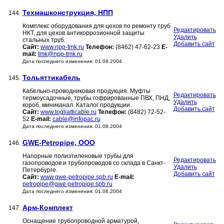
Техмашконструкция, НПП
144.
Комплекс оборудования для цехов по ремонту труб
Редактировать
НКТ, для цехов антикоррозионной защиты
Удалить
стальных труб.
Добавить сайт
Сайт:
www.npp-tmk.ru
Телефон:
(8462) 47-62-23
E-
mail:
tmk@npp-tmk.ru
Дата последнего изменения: 01.08.2004
Тольяттикабель
145.
Кабельно-проводниковая продукция. Муфты
Редактировать
термоусадочные, трубы гофрированные ПВХ, ПНД,
Удалить
короб, миниканал. Каталог продукции.
Добавить сайт
Сайт:
www.togliatticable.ru
Телефон:
(8482) 72-52-
52
E-mail:
cable@infopac.ru
Дата последнего изменения: 01.08.2004
GWE-Petropipe, ООО
146.
Напорные полиэтиленовые трубы для
Редактировать
газопроводов и трубопроводов со склада в Санкт-
Удалить
Петербурге.
Добавить сайт
Сайт:
www.gwe-petropipe.spb.ru
E-mail:
petropipe@gwe-petropipe.spb.ru
Дата последнего изменения: 01.08.2004
Арм-Комплект
147.
Оснащение трубопроводной арматурой,