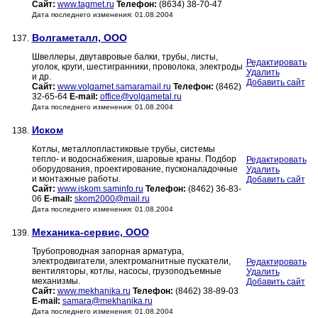
Сайт:
www.tagmet.ru
Телефон:
(8634) 38-70-47
Дата последнего изменения: 01.08.2004
Волгаметалл, ООО
137.
Швеллеры, двутавровые балки, трубы, листы,
Редактировать
уголок, круги, шестигранники, проволока, электроды
Удалить
и др.
Добавить сайт
Сайт:
www.volgamet.samaramail.ru
Телефон:
(8462)
32-65-64
E-mail:
office@volgametal.ru
Дата последнего изменения: 01.08.2004
Иском
138.
Котлы, металлопластиковые трубы, системы
тепло- и водоснабжения, шаровые краны. Подбор
Редактировать
оборудования, проектирование, пусконаладочные
Удалить
и монтажные работы.
Добавить сайт
Сайт:
www.iskom.saminfo.ru
Телефон:
(8462) 36-83-
06
E-mail:
skom2000@mail.ru
Дата последнего изменения: 01.08.2004
Механика-сервис, ООО
139.
Трубопроводная запорная арматура,
электродвигатели, электромагнитные пускатели,
Редактировать
вентиляторы, котлы, насосы, грузоподъемные
Удалить
механизмы.
Добавить сайт
Сайт:
www.mekhanika.ru
Телефон:
(8462) 38-89-03
E-mail:
samara@mekhanika.ru
Дата последнего изменения: 01.08.2004