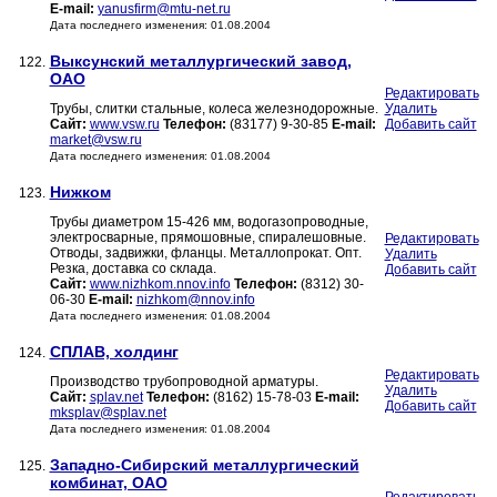
E-mail:
yanusfirm@mtu-net.ru
Дата последнего изменения: 01.08.2004
Выксунский металлургический завод,
122.
ОАО
Редактировать
Трубы, слитки стальные, колеса железнодорожные.
Удалить
Сайт:
www.vsw.ru
Телефон:
(83177) 9-30-85
E-mail:
Добавить сайт
market@vsw.ru
Дата последнего изменения: 01.08.2004
Нижком
123.
Трубы диаметром 15-426 мм, водогазопроводные,
электросварные, прямошовные, спиралешовные.
Редактировать
Отводы, задвижки, фланцы. Металлопрокат. Опт.
Удалить
Резка, доставка со склада.
Добавить сайт
Сайт:
www.nizhkom.nnov.info
Телефон:
(8312) 30-
06-30
E-mail:
nizhkom@nnov.info
Дата последнего изменения: 01.08.2004
СПЛАВ, холдинг
124.
Редактировать
Производство трубопроводной арматуры.
Удалить
Сайт:
splav.net
Телефон:
(8162) 15-78-03
E-mail:
Добавить сайт
mksplav@splav.net
Дата последнего изменения: 01.08.2004
Западно-Сибирский металлургический
125.
комбинат, ОАО