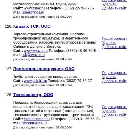
Редактировать
Металлопрокат, метизы, трубы, чугун.
Удалить
Сайт:
www.zsmk.ru
Телефон:
(3832) 22-78-87
E-
Добавить сайт
mail:
zsmk@ngs.ru
Дата последнего изменения: 01.08.2004
Квазар, ТСК, ООО
126.
Торгово-строительная компания. Поставки
трубопроводной арматуры, измерительного
Редактировать
оборудования, насосов, вентиляторов в регионы
Удалить
Сибири и Дальнего Востока.
Добавить сайт
Сайт:
www.kwazar.ru
Телефон:
(3832) 48-46-70
E-
mail:
tsk@kvazar.ru
Дата последнего изменения: 01.08.2004
Промстальконструкция, ОАО
127.
Редактировать
Трубы электросварные прямошовные.
Удалить
Сайт:
www.psk.h1.ru
Телефон:
(3832) 79-35-27
Добавить сайт
Дата последнего изменения: 01.08.2004
Техмашцентр, ООО
128.
Продажа трубопроводной арматуры для
предприятий водопровода и канализации, ТЭЦ,
Редактировать
тепловых сетей и котельных (включая газовые),
Удалить
технологических трубопроводов, строительства.
Добавить сайт
Сайт:
tmcentr.narod.ru
Телефон:
(3812) 31-35-65,
E-
mail:
tmcentr@mail.ru
Дата последнего изменения: 01.08.2004