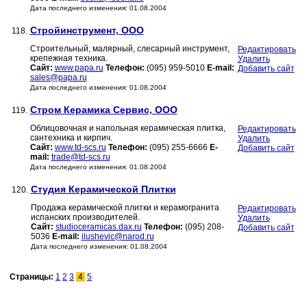
Дата последнего изменения: 01.08.2004
Стройинструмент, ООО
118.
Строительный, малярный, слесарный инструмент,
Редактировать
крепежная техника.
Удалить
Сайт:
www.papa.ru
Телефон:
(095) 959-5010
E-mail:
Добавить сайт
sales@papa.ru
Дата последнего изменения: 01.08.2004
Стром Керамика Сервис, ООО
119.
Облицовочная и напольная керамическая плитка,
Редактировать
сантехника и кирпич.
Удалить
Сайт:
www.td-scs.ru
Телефон:
(095) 255-6666
E-
Добавить сайт
mail:
trade@td-scs.ru
Дата последнего изменения: 01.08.2004
Студия Керамической Плитки
120.
Продажа керамической плитки и керамогранита
Редактировать
испанских производителей.
Удалить
Сайт:
studioceramicas.dax.ru
Телефон:
(095) 208-
Добавить сайт
5036
E-mail:
ilushevic@narod.ru
Дата последнего изменения: 01.08.2004
Страницы:
1
2
3
4
5