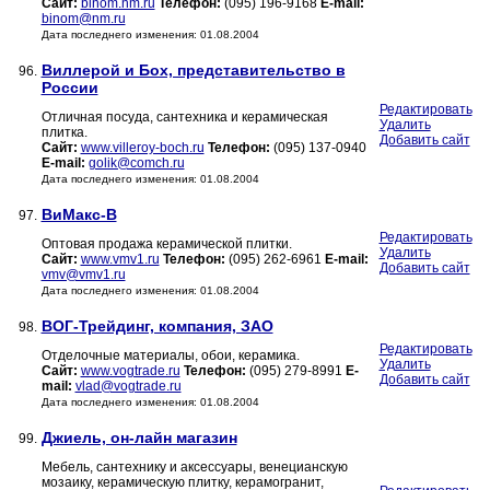
Сайт:
binom.nm.ru
Телефон:
(095) 196-9168
E-mail:
binom@nm.ru
Дата последнего изменения: 01.08.2004
Виллерой и Бох, представительство в
96.
России
Редактировать
Отличная посуда, сантехника и керамическая
Удалить
плитка.
Добавить сайт
Сайт:
www.villeroy-boch.ru
Телефон:
(095) 137-0940
E-mail:
golik@comch.ru
Дата последнего изменения: 01.08.2004
ВиМакс-В
97.
Редактировать
Оптовая продажа керамической плитки.
Удалить
Сайт:
www.vmv1.ru
Телефон:
(095) 262-6961
E-mail:
Добавить сайт
vmv@vmv1.ru
Дата последнего изменения: 01.08.2004
ВОГ-Трейдинг, компания, ЗАО
98.
Редактировать
Отделочные материалы, обои, керамика.
Удалить
Сайт:
www.vogtrade.ru
Телефон:
(095) 279-8991
E-
Добавить сайт
mail:
vlad@vogtrade.ru
Дата последнего изменения: 01.08.2004
Джиель, он-лайн магазин
99.
Мебель, сантехнику и аксессуары, венецианскую
мозаику, керамическую плитку, керамогранит,