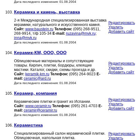
Дата последнего изменения: 01.08.2004
Керамика и камень, выставка
103.
2-я Международная специализированная выставка
Редактировать
керамики, натурального и искусственного камня.
Удалить
Сайт:
www.baustein.ru
Телефон:
(095) 268-9511,
Добавить сайт
268-9914, т/ф 105-34
E-mail:
ruzavina@mvk.ru;
inna@mvk.ru
Дата последнего изменения: 01.08.2004
Керамик-КМ, ООО, ООО
104.
Облицовочные материалы и сопутствующие
Редактировать
товары. Кирпич, плитки, бордюры, клеящие
Удалить
мастики. Каталог, скидки, схемы проезда и др.
Добавить сайт
Сайт:
keramik-km.ru
Телефон:
(095) 264-9023
E-
mail:
ceramic@ard.ru
Дата последнего изменения: 01.08.2004
Керамир, компания
105.
Редактировать
Керамические плитки и гранит из Испании.
Удалить
Сайт:
www.ceramir.ru
Телефон:
(095) 261-4703
E-
Добавить сайт
mail:
ceramir@ceramir.ru
Дата последнего изменения: 01.08.2004
Керамистика
106.
Специализированный салон керамической плитки.
Редактировать
Облицовочная, напольная плитка.
Удалить