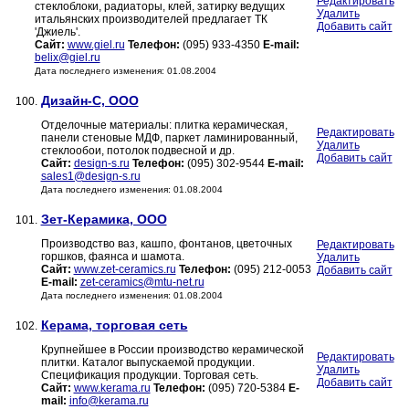
Редактировать
стеклоблоки, радиаторы, клей, затирку ведущих
Удалить
итальянских производителей предлагает ТК
Добавить сайт
'Джиель'.
Сайт:
www.giel.ru
Телефон:
(095) 933-4350
E-mail:
belix@giel.ru
Дата последнего изменения: 01.08.2004
Дизайн-С, ООО
100.
Отделочные материалы: плитка керамическая,
Редактировать
панели стеновые МДФ, паркет ламинированный,
Удалить
стеклообои, потолок подвесной и др.
Добавить сайт
Сайт:
design-s.ru
Телефон:
(095) 302-9544
E-mail:
sales1@design-s.ru
Дата последнего изменения: 01.08.2004
Зет-Керамика, ООО
101.
Производство ваз, кашпо, фонтанов, цветочных
Редактировать
горшков, фаянса и шамота.
Удалить
Сайт:
www.zet-ceramics.ru
Телефон:
(095) 212-0053
Добавить сайт
E-mail:
zet-ceramics@mtu-net.ru
Дата последнего изменения: 01.08.2004
Керама, торговая сеть
102.
Крупнейшее в России производство керамической
Редактировать
плитки. Каталог выпускаемой продукции.
Удалить
Спецификация продукции. Торговая сеть.
Добавить сайт
Сайт:
www.kerama.ru
Телефон:
(095) 720-5384
E-
mail:
info@kerama.ru