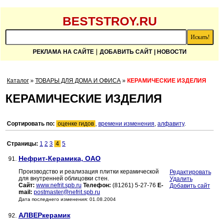
BESTSTROY.RU
|
РЕКЛАМА НА САЙТЕ
ДОБАВИТЬ САЙТ
| НОВОСТИ
Каталог
»
ТОВАРЫ ДЛЯ ДОМА И ОФИСА
»
КЕРАМИЧЕСКИЕ ИЗДЕЛИЯ
КЕРАМИЧЕСКИЕ ИЗДЕЛИЯ
Сортировать по:
оценке гидов
,
времени изменения
,
алфавиту
.
Страницы:
1
2
3
4
5
Нефрит-Керамика, ОАО
91.
Производство и реализация плитки керамической
Редактировать
для внутренней облицовки стен.
Удалить
Сайт:
www.nefrit.spb.ru
Телефон:
(81261) 5-27-76
E-
Добавить сайт
mail:
postmaster@nefrit.spb.ru
Дата последнего изменения: 01.08.2004
АЛВЕРкерамик
92.