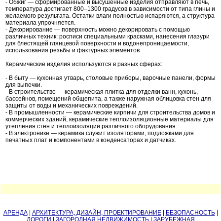
- Обжиг — сформированные и высушенные изделия отправляют в печь,
температура достигает 800–1300 градусов в зависимости от типа глины и
желаемого результата. Остатки влаги полностью испаряются, а структура
материала упрочняется.
- Декорирование — поверхность можно декорировать с помощью
различных техник: росписи специальными красками, нанесения глазури
для блестящей глянцевой поверхности и водонепроницаемости,
использования резьбы и фактурных элементов.
Керамические изделия используются в разных сферах:
- В быту — кухонная утварь, столовые приборы, варочные панели, формы
для выпечки.
- В строительстве — керамическая плитка для отделки ванн, кухонь,
бассейнов, помещений общепита, а также наружная облицовка стен для
защиты от воды и механических повреждений.
- В промышленности — керамические кирпичи для строительства домов и
коммерческих зданий, керамические теплоизоляционные материалы для
утепления стен и теплоизоляции различного оборудования.
- В электронике — керамика служит изоляторами, подложками для
печатных плат и компонентами в конденсаторах и датчиках.
АРЕНДА
|
АРХИТЕКТУРА, ДИЗАЙН, ПРОЕКТИРОВАНИЕ
|
БЕЗОПАСНОСТЬ
|
ДОРОГИ
|
ЗАГОРОДНАЯ НЕДВИЖИМОСТЬ
|
ЗАРУБЕЖНАЯ