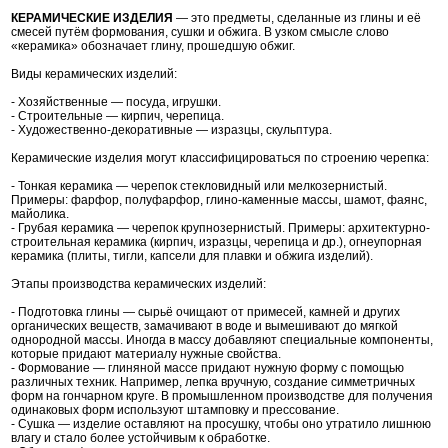
КЕРАМИЧЕСКИЕ ИЗДЕЛИЯ
— это предметы, сделанные из глины и её
смесей путём формования, сушки и обжига. В узком смысле слово
«керамика» обозначает глину, прошедшую обжиг.
Виды керамических изделий:
- Хозяйственные — посуда, игрушки.
- Строительные — кирпич, черепица.
- Художественно-декоративные — изразцы, скульптура.
Керамические изделия могут классифицироваться по строению черепка:
- Тонкая керамика — черепок стекловидный или мелкозернистый.
Примеры: фарфор, полуфарфор, глино-каменные массы, шамот, фаянс,
майолика.
- Грубая керамика — черепок крупнозернистый. Примеры: архитектурно-
строительная керамика (кирпич, изразцы, черепица и др.), огнеупорная
керамика (плиты, тигли, капсели для плавки и обжига изделий).
Этапы производства керамических изделий:
- Подготовка глины — сырьё очищают от примесей, камней и других
органических веществ, замачивают в воде и вымешивают до мягкой
однородной массы. Иногда в массу добавляют специальные компоненты,
которые придают материалу нужные свойства.
- Формование — глиняной массе придают нужную форму с помощью
различных техник. Например, лепка вручную, создание симметричных
форм на гончарном круге. В промышленном производстве для получения
одинаковых форм используют штамповку и прессование.
- Сушка — изделие оставляют на просушку, чтобы оно утратило лишнюю
влагу и стало более устойчивым к обработке.