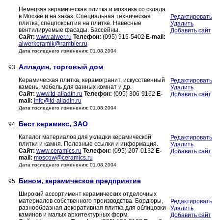
Немецкая керамическая плитка и мозаика со склада
в Москве и на заказ. Специальная техническая
Редактировать
плитка, спецпокрытия на плитке. Навесные
Удалить
вентилируемые фасады. Бассейны.
Добавить сайт
Сайт:
www.alwer.ru
Телефон:
(095) 915-5402
E-mail:
alwerkeramik@rambler.ru
Дата последнего изменения: 01.08.2004
Алладин, торговый дом
93.
Керамическая плитка, керамогранит, искусственный
Редактировать
камень, мебель для ванных комнат и др.
Удалить
Сайт:
www.td-alladin.ru
Телефон:
(095) 306-9162
E-
Добавить сайт
mail:
info@td-alladin.ru
Дата последнего изменения: 01.08.2004
Бест керамикс, ЗАО
94.
Каталог материалов для укладки керамической
Редактировать
плитки и камня. Полезные ссылки и информация.
Удалить
Сайт:
www.ceramics.ru
Телефон:
(095) 207-0132
E-
Добавить сайт
mail:
moscow@ceramics.ru
Дата последнего изменения: 01.08.2004
Бином, керамическое предприятие
95.
Широкий ассортимент керамических отделочных
материалов собственного производства. Бордюры,
Редактировать
разнообразная декоративная плитка для облицовки
Удалить
каминов и малых архитектурных форм.
Добавить сайт