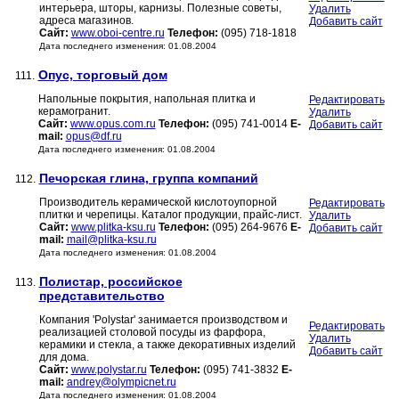
интерьера, шторы, карнизы. Полезные советы,
Удалить
адреса магазинов.
Добавить сайт
Сайт:
www.oboi-centre.ru
Телефон:
(095) 718-1818
Дата последнего изменения: 01.08.2004
Опус, торговый дом
111.
Напольные покрытия, напольная плитка и
Редактировать
керамогранит.
Удалить
Сайт:
www.opus.com.ru
Телефон:
(095) 741-0014
E-
Добавить сайт
mail:
opus@df.ru
Дата последнего изменения: 01.08.2004
Печорская глина, группа компаний
112.
Производитель керамической кислотоупорной
Редактировать
плитки и черепицы. Каталог продукции, прайс-лист.
Удалить
Сайт:
www.plitka-ksu.ru
Телефон:
(095) 264-9676
E-
Добавить сайт
mail:
mail@plitka-ksu.ru
Дата последнего изменения: 01.08.2004
Полистар, российское
113.
представительство
Компания 'Polystar' занимается производством и
Редактировать
реализацией столовой посуды из фарфора,
Удалить
керамики и стекла, а также декоративных изделий
Добавить сайт
для дома.
Сайт:
www.polystar.ru
Телефон:
(095) 741-3832
E-
mail:
andrey@olympicnet.ru
Дата последнего изменения: 01.08.2004