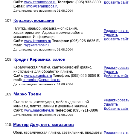
Сайт:
www.ceramystica.ru
Телефон:
(095) 933-8800
Добавить сайт
E-mail:
info@ceramistica.ru
Дата последнего изменения: 01.08.2004
Керамос, компания
107.
Плитка, мрамор, мозаика – описания,
Редактировать
характеристики. Адреса и режим работы
Удалить
магазинов. Информация.
Добавить сайт
Сайт:
www.keramos.ru
Телефон:
(095) 926-8636
E-
mail:
ira@keramos.ru
Дата последнего изменения: 01.08.2004
Кредит Керамика, салон
108.
Керамическая плитка, сантехнический фаянс,
Редактировать
инструмент для обработки плитки.
Удалить
Сайт:
www.ceramica.ru
Телефон:
(095) 956-0059
E-
Добавить сайт
mail:
ceramica@ceramica.ru
Дата последнего изменения: 01.08.2004
Марко Треви
109.
Редактировать
Смесители, аксессуары, мебель для ванной
Удалить
комнаты, плитка, ванны и душевые кабины.
Добавить сайт
Сайт:
www.marcotrevi.ru
Телефон:
(095) 911-3806
Дата последнего изменения: 01.08.2004
Мастер Дом, сеть магазинов
110.
Обои, керамическая плитка, светильники, предметы
Редактировать