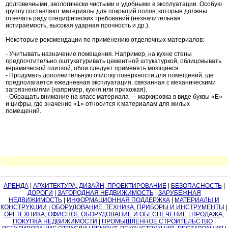
долговечными, экологически чистыми и удобными в эксплуатации. Особую
группу составляют материалы для покрытий полов, которые должны
отвечать ряду специфических требований (незначительная
истираемость, высокая ударная прочность и др.).
Некоторые рекомендации по применению отделочных материалов:
- Учитывать назначение помещения. Например, на кухне стены
предпочтительно оштукатуривать цементной штукатуркой, облицовывать
керамической плиткой, обои следует применять моющиеся.
- Продумать дополнительную очистку поверхности для помещений, где
предполагается ежедневная эксплуатация, связанная с механическими
загрязнениями (например, кухня или прихожая).
- Обращать внимание на класс материала — маркировка в виде буквы «Е»
и цифры, где значение «1» относится к материалам для жилых
помещений.
АРЕНДА
|
АРХИТЕКТУРА, ДИЗАЙН, ПРОЕКТИРОВАНИЕ
|
БЕЗОПАСНОСТЬ
|
ДОРОГИ
|
ЗАГОРОДНАЯ НЕДВИЖИМОСТЬ
|
ЗАРУБЕЖНАЯ
НЕДВИЖИМОСТЬ
|
ИНФОРМАЦИОННАЯ ПОДДЕРЖКА
|
МАТЕРИАЛЫ И
КОНСТРУКЦИИ
|
ОБОРУДОВАНИЕ, ТЕХНИКА, ПРИБОРЫ И ИНСТРУМЕНТЫ
|
ОРГТЕХНИКА, ОФИСНОЕ ОБОРУДОВАНИЕ И ОБЕСПЕЧЕНИЕ
|
ПРОДАЖА,
ПОКУПКА НЕДВИЖИМОСТИ
|
ПРОМЫШЛЕННОЕ СТРОИТЕЛЬСТВО
|