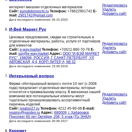
Редактировать
интернет-магазин отделочных материалов
Удалить
Сайт:
eurodekorsochi.ru
Телефон:
+78622901742
E-
Добавить сайт
mail:
2901742@gmail.com
Дата последнего изменения: 06.10.2020
И-Вей Маркет Рус
6.
Ценовые предложения, скидки на строительные и
отделочные материалы, работы, услуги от партнёров
Редактировать
для клиентов
Удалить
Сайт:
e-way.market
Телефон:
+7(921) 860-70-78
E-
Добавить сайт
mail:
say@e-way.market
Адрес:
ООО "И-ВЭЙ МАРКЕТ
РУС", 198096, РОССИЯ, Г САНКТ-ПЕТЕРБУРГ, УЛ
АВТОВСКАЯ, Д 4, КОРП ЛИТЕР А, КВ 32
Дата последнего изменения: 23.09.2019
Интерьерный вопрос
7.
Фирма «Интерьерный вопрос» почти 10 лет (с 2008
года) предлагает отделочные материалы, которые
относятся к премиальному классу. В магазинах нашей
Редактировать
компании все потенциальные клиенты могут
Удалить
тщательно проанализировать ассортиментный
Добавить сайт
перечень изделий.
Сайт:
ivsalon27.ru
Телефон:
4212 45-90-08
E-mail:
ivsalon@yandex.ru
Адрес:
680009, г. Хабаровск,
Проспект 60 лет Октября, 206; 5 этаж (ТЦ ЭНКА)
Дата последнего изменения: 30.08.2017
Керемет
8.