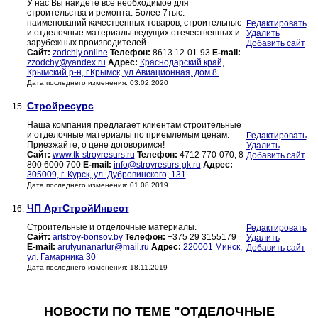
У нас Вы найдете всё необходимое для
строительства и ремонта. Более 7тыс.
наименований качественных товаров, строительные
Редактировать
и отделочные материалы ведущих отечественных и
Удалить
зарубежных производителей.
Добавить сайт
Сайт:
zodchiy.online
Телефон:
8613 12-01-93
E-mail:
zzodchy@yandex.ru
Адрес:
Краснодарский край,
Крымский р-н, г.Крымск, ул.Авиационная, дом 8.
Дата последнего изменения: 03.02.2020
Стройресурс
15.
Наша компания предлагает клиентам строительные
и отделочные материалы по приемлемым ценам.
Редактировать
Приезжайте, о цене договоримся!
Удалить
Сайт:
www.tk-stroyresurs.ru
Телефон:
4712 770-070, 8
Добавить сайт
800 6000 700
E-mail:
info@stroyresurs-gk.ru
Адрес:
305009, г. Курск, ул. Дубровинского, 131
Дата последнего изменения: 01.08.2019
ЧП АртСтройИнвест
16.
Строительные и отделочные материалы.
Редактировать
Сайт:
artstroy-borisov.by
Телефон:
+375 29 3155179
Удалить
E-mail:
arutyunanartur@mail.ru
Адрес:
220001 Минск,
Добавить сайт
ул. Гамарника 30
Дата последнего изменения: 18.11.2019
НОВОСТИ ПО ТЕМЕ "ОТДЕЛОЧНЫЕ