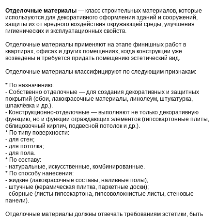
Отделочные материалы
— класс строительных материалов, которые
используются для декоративного оформления зданий и сооружений,
защиты их от вредного воздействия окружающей среды, улучшения
гигиенических и эксплуатационных свойств.
Отделочные материалы применяют на этапе финишных работ в
квартирах, офисах и других помещениях, когда конструкции уже
возведены и требуется придать помещению эстетический вид.
Отделочные материалы классифицируют по следующим признакам:
* По назначению:
- Собственно отделочные — для создания декоративных и защитных
покрытий (обои, лакокрасочные материалы, линолеум, штукатурка,
шпаклёвка и др.).
- Конструкционно-отделочные — выполняют не только декоративную
функцию, но и функции ограждающих элементов (гипсокартонные плиты,
облицовочный кирпич, подвесной потолок и др.).
* По типу поверхности:
- для стен;
- для потолка;
- для пола.
* По составу:
- натуральные, искусственные, комбинированные.
* По способу нанесения:
- жидкие (лакокрасочные составы, наливные полы);
- штучные (керамическая плитка, паркетные доски);
- сборные (листы гипсокартона, гипсоволокнистые листы, стеновые
панели).
Отделочные материалы должны отвечать требованиям эстетики, быть