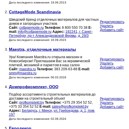
Дата последнего изменения: 19.06.2013
CottageMode Scandinavia
2.
Шведский бренд отделочных материалов для частных
Редактировать
домов и загородных участков.
Удалить
Сайт:
cottagemode.ru
Телефон:
8 800 550 70 38
E-
Добавить сайт
mail:
info@cottagemode.ru
Адрес:
192241, г. Санкт-
Петербург, пр-т Александровской Фермы, д. 29/3
Дата последнего изменения: 16.09.2023
Maestra, отделочные материалы
3.
Ура! Компания Maestra.ru открыла магазин в
Редактировать
Новосибирске! Приглашаем Вас за керамической
Удалить
плиткой, мозаикой и паркетом в наш салон
Добавить сайт
Сайт:
maestra.ru
Телефон:
383 209-63-88
E-mail:
smm@maestra.ru
Дата последнего изменения: 06.03.2018
Домпрофкомплект, ООО
4.
Подбор ассортимента строительных материалов до
доставки на строительный объект
Редактировать
Сайт:
profkomplekt.by
Телефон:
+375 29 354 52 52,
Удалить
+375 33 354 52 52
E-mail:
sales@profkomplekt.by
Добавить сайт
Адрес:
Беларусь, г. Минск, ул. Грибоедова, д. 1, пом.
197
Дата последнего изменения: 02.08.2024
Евродекор
5.