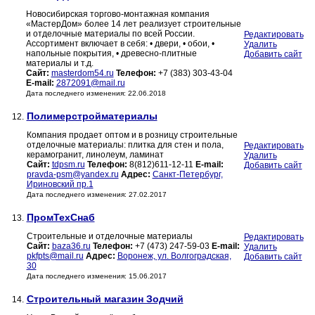
Новосибирская торгово-монтажная компания
«МастерДом» более 14 лет реализует строительные
и отделочные материалы по всей России.
Редактировать
Ассортимент включает в себя: • двери, • обои, •
Удалить
напольные покрытия, • древесно-плитные
Добавить сайт
материалы и т.д.
Сайт:
masterdom54.ru
Телефон:
+7 (383) 303-43-04
E-mail:
2872091@mail.ru
Дата последнего изменения: 22.06.2018
Полимерстройматериалы
12.
Компания продает оптом и в розницу строительные
отделочные материалы: плитка для стен и пола,
Редактировать
керамогранит, линолеум, ламинат
Удалить
Сайт:
tdpsm.ru
Телефон:
8(812)611-12-11
E-mail:
Добавить сайт
pravda-psm@yandex.ru
Адрес:
Санкт-Петербург,
Ириновский пр.1
Дата последнего изменения: 27.02.2017
ПромТехСнаб
13.
Строительные и отделочные материалы
Редактировать
Сайт:
baza36.ru
Телефон:
+7 (473) 247-59-03
E-mail:
Удалить
pkfpts@mail.ru
Адрес:
Воронеж, ул. Волгоградская,
Добавить сайт
30
Дата последнего изменения: 15.06.2017
Строительный магазин Зодчий
14.