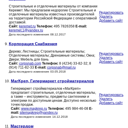
Строительные и отделочные материалы от компании
Керемет. Мы предлагаем недорогие Строительные и
Редактировать
отделочные материалы известных производителей
Удалить
на территории Российской Федерации с оперативной
Добавить сайт
доставкой.
Сайт:
keremet.ru
Телефон:
495 7826358
E-mail:
keremet.1@yandex.ru
Дата последнего изменения: 08.12.2017
Корпорация Снабжения
9.
Дерево; Лестницы; Строительные материалы;
Редактировать
Отделочные материалы; Дренажные системы; Окна;
Удалить
Двери; Мебель для бань
Добавить сайт
Сайт:
corpsnab.com
Телефон:
8 (4234) 33-82-32; 8
(914) 711-82-33
E-mail:
corpsnab@mail.ru
Дата последнего изменения: 03.05.2018
МагКреп, Гипермаркет стройматериалов
10.
Гипермаркет стройматериалов «МагКреп»
предлагает строительные, отделочные материалы,
Редактировать
а также – инструменты, предметы сантехники и
Удалить
электрики по доступным ценам. Доступно несколько
Добавить сайт
точек продаж.
Сайт:
www.magkrep.ru
Телефон:
495 984-46-08
E-
mail:
sitemagkrep@yandex.ru
Дата последнего изменения: 14.12.2018
Мастердом
11.