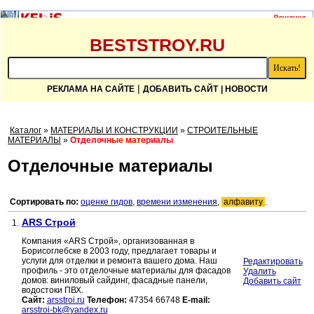
BESTSTROY.RU
|
РЕКЛАМА НА САЙТЕ
ДОБАВИТЬ САЙТ
| НОВОСТИ
Каталог
»
МАТЕРИАЛЫ И КОНСТРУКЦИИ
»
СТРОИТЕЛЬНЫЕ
МАТЕРИАЛЫ
»
Отделочные материалы
Отделочные материалы
Сортировать по:
оценке гидов
,
времени изменения
,
алфавиту
.
ARS Строй
1.
Компания «ARS Строй», организованная в
Борисоглебске в 2003 году, предлагает товары и
услуги для отделки и ремонта вашего дома. Наш
Редактировать
профиль - это отделочные материалы для фасадов
Удалить
домов: виниловый сайдинг, фасадные панели,
Добавить сайт
водостоки ПВХ.
Сайт:
arsstroi.ru
Телефон:
47354 66748
E-mail:
arsstroi-bk@yandex.ru