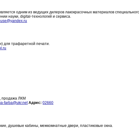
е является одним из ведущих дилеров лакокрасочных материалов специальног
и науки, digital-технологий и сервиса.
house@yandex.ru
ли) для трафаретной печати.
l.ru
н, продажа ЛКМ
ua-farba@ukr.net
Адрес:
02660
кие, душевые кабины, межкомнатные двери, пластиковые окна.