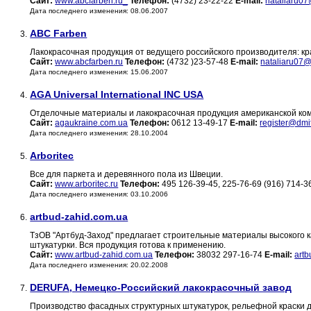
Сайт:
www.abcfarben.ru_
Телефон:
(4732) 23-22-22
E-mail:
nataliaru07
Дата последнего изменения: 08.06.2007
ABC Farben
3.
Лакокрасочная продукция от ведущего российского производителя: кра
Сайт:
www.abcfarben.ru
Телефон:
(4732 )23-57-48
E-mail:
nataliaru07@
Дата последнего изменения: 15.06.2007
AGA Universal International INC USA
4.
Отделочные материалы и лакокрасочная продукция американской компан
Сайт:
agaukraine.com.ua
Телефон:
0612 13-49-17
E-mail:
register@dmit
Дата последнего изменения: 28.10.2004
Arboritec
5.
Все для паркета и деревянного пола из Швеции.
Сайт:
www.arboritec.ru
Телефон:
495 126-39-45, 225-76-69 (916) 714-
Дата последнего изменения: 03.10.2006
artbud-zahid.com.ua
6.
ТзОВ "Артбуд-Заход" предлагает строительные материалы высокого кач
штукатурки. Вся продукция готова к применению.
Сайт:
www.artbud-zahid.com.ua
Телефон:
38032 297-16-74
E-mail:
art
Дата последнего изменения: 20.02.2008
DERUFA, Немецко-Российский лакокрасочный завод
7.
Производство фасадных структурных штукатурок, рельефной краски д