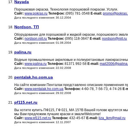
Nayada
17.
Порошковая окраска. Технология порошковой покраски. Услуги.
Сайт:
www.pokras.ru
Телефон:
(095) 781-3548
E-mail:
promo@pokras.
Дата последнего изменения: 30.12.2004
Nordson, ТП
18.
Оборудование для порошковой и жидкой окраски, порошкового эмал
Сайт:
nordson.niit.ru
Телефон:
(095) 118-3647
E-mail:
nordson@niit.ru
Дата последнего изменения: 01.08.2004
palina.ru
19.
Водные промышленные акриловые и полиуретановые лакокрасочные 
Сайт:
www.palina.ru
Телефон:
81371 992-58
E-mail:
mail2006@palina.
Дата последнего изменения: 22.02.2008
pentalak.ho.com.ua
20.
На сайте компании Пенталак представлено описание применения п
Сайт:
www.pentalak.ho.com.ua
Телефон:
4-60-78, 7-56-73, 4-74-26
E-m
Дата последнего изменения: 29.02.2008
pf115.net.ru
21.
Вы хотите купить ПФ115, ГФ 021, МА 15?В Вашей голове крутятся м
мы Вам предложим лучшие краски и эмали!Welcome!
Сайт:
www.pf115.net.ru
Телефон:
432-45-67
E-mail:
liza_lkm@mail.ru
Дата последнего изменения: 12.11.2007