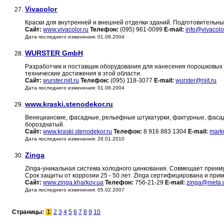
Vivacolor
27.
Краски для внутренней и внешней отделки зданий. Подготовительны
Сайт:
www.vivacolor.ru
Телефон:
(095) 961-0099
E-mail:
info@vivacolo
Дата последнего изменения: 01.08.2004
WURSTER GmbH
28.
Разработчик и поставщик оборудования для нанесения порошковых 
технические достижения в этой области.
Сайт:
wurster.niit.ru
Телефон:
(095) 118-3077
E-mail:
wurster@niit.ru
Дата последнего изменения: 01.08.2004
www.kraski.stenodekor.ru
29.
Венецианские, фасадные, рельефные штукатурки, фактурные, фасадн
бороздчатый.
Сайт:
www.kraski.stenodekor.ru
Телефон:
8 916 883 1304
E-mail:
mark
Дата последнего изменения: 26.01.2010
Zinga
30.
Zinga-уникальная система холодного цинкования. Совмещает преиму
Срок защиты от коррозии 25 - 50 лет. Zinga сертифицирована и пр
Сайт:
www.zinga.kharkov.ua
Телефон:
756-21-29
E-mail:
zinga@meta.
Дата последнего изменения: 05.02.2007
Страницы:
1
2
3
4
5
6
7
8
9
10