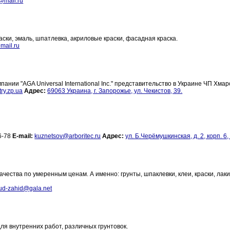
@mail.ru
ски, эмаль, шпатлевка, акриловые краски, фасадная краска.
mail.ru
ии "AGA Universal International Inc." представительство в Украине ЧП Хмаро
ry.zp.ua
Адрес:
69063 Украина, г. Запорожье, ул. Чекистов, 39.
36-78
E-mail:
kuznetsov@arboritec.ru
Адрес:
ул. Б.Черёмушкинская, д. 2, корп. 6,
ества по умеренным ценам. А именно: грунты, шпаклевки, клеи, краски, лаки
bud-zahid@gala.net
ля внутренних работ, различных грунтовок.