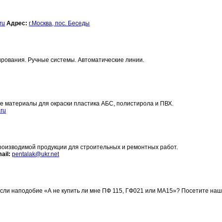
ru
Адрес:
г.Москва, пос. Беседы
ирования. Ручные системы. Автоматические линии.
материалы для окраски пластика АБС, полистирола и ПВХ.
ru
роизводимой продукции для строительных и ремонтных работ.
ail:
pentalak@ukr.net
ысли наподобие «А не купить ли мне ПФ 115, ГФ021 или МА15»? Посетите наш