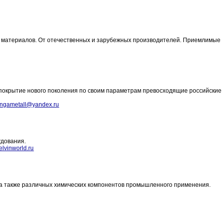
 и материалов. От отечественных и зарубежных производителей. Приемлимые
покрытие нового поколения по своим параметрам превосходящие российские
ingametall@yandex.ru
удования.
lvinworld.ru
к, а также различных химических компонентов промышленного применения.