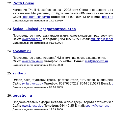
Proffi House
22.
Компания "Proffi House" основана в 2008 году. Сегодня предприяти
назначения. Мы уверены, что будущее рынка ЛКМ лежит на пересечени
Сайт:
shop.pure-century.ru
Телефон:
+7 920 006-13-85
E-mail:
proffi.
Дата последнего изменения: 14.03.2019
Sericol Limited, представительство
23.
Производство и поставка красок и химикатов (эмульсии, растворите
Сайт:
www.sericol.ru
Телефон:
(095) 105-5725
E-mail:
atd_sign@serico
Дата последнего изменения: 01.08.2004
sov-lkm.ru
24.
Производство и реализация ЛКМ, в том числе, спец.назначения.
Сайт:
www.sov-lkm.ru
Телефон:
722-08-95
E-mail:
mail@sov-lkm.ru
Дата последнего изменения: 07.05.2008
svitfarb
25.
Эмали, лаки, грунтовки, краски, растворители, антисептик-антипире
Сайт:
svitfarb.ucoz.ua
Телефон:
80976707212, 8044 5815173
E-mail:
Дата последнего изменения: 02.10.2009
torgstroi.ru
26.
Продажа стальные двери, металлические двери, ворота автоматичес
Сайт:
www.torgstroi.ru
Телефон:
644-49-25
E-mail:
sedny@pisem.net
Дата последнего изменения: 12.09.2006