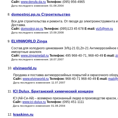
Сайт:
www.derufa.da.ru
Телефон:
(095) 956-4965
Дата последнего изменения: 01.08.2004
domostroj.pp.ru Строительство
8.
Все для строительства и ремонта. От гвоздя до электроинструмента
Доставка.
Сайт:
domostroj.pp.ru
Телефон:
(095)123 45 678
E-mail:
viz5@nm.ru
Дата последнего изменения: 15.09.2008
ELVINWORLD Zinga
9.
Состав для холодного цинкования ЭЛЦ-21 ELZn-21 Антикоррозийное 
импортные аналоги.
Сайт:
www.zingametall.ru
Телефон:
495 968-40-71, 968-40-49
E-mail:
z
Дата последнего изменения: 18.07.2007
elvinworld.ru
10.
Продажа и поставка антикоррозийных покрытий и окрасочного обор
Сайт:
www.elvinworld.ru
Телефон:
968-40-71 968-40-49
E-mail:
mail@e
Дата последнего изменения: 11.07.2007
ICI Dulux, Британский химический концерн
11.
ICI (Ай-Си-Ай) – всемирно признанный лидер в производстве красо
Сайт:
www.ici-dulux.ru
Телефон:
(095) 451-1111
Дата последнего изменения: 01.08.2004
kraskinn.ru
12.