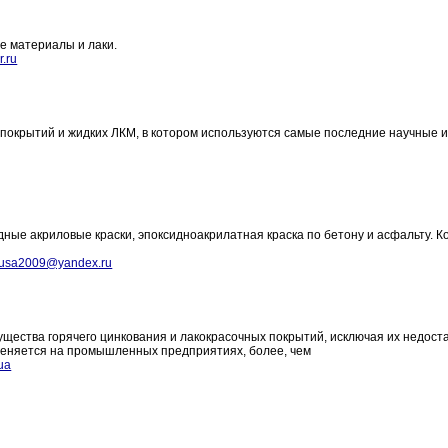
е материалы и лаки.
r.ru
покрытий и жидких ЛКМ, в котором используются самые последние научные 
ые акриловые краски, эпоксидноакрилатная краска по бетону и асфальту. К
usa2009@yandex.ru
щества горячего цинкования и лакокрасочных покрытий, исключая их недоста
именяется на промышленных предприятиях, более, чем
ua