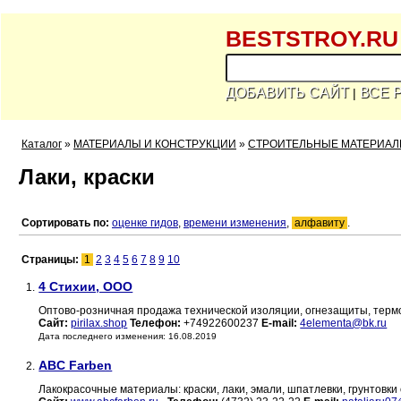
BESTSTROY.RU
ДОБАВИТЬ САЙТ
ВСЕ 
|
Каталог
»
МАТЕРИАЛЫ И КОНСТРУКЦИИ
»
СТРОИТЕЛЬНЫЕ МАТЕРИА
Лаки, краски
Сортировать по:
оценке гидов
,
времени изменения
,
алфавиту
.
Страницы:
1
2
3
4
5
6
7
8
9
10
4 Стихии, ООО
1.
Оптово-розничная продажа технической изоляции, огнезащиты, терм
Сайт:
pirilax.shop
Телефон:
+74922600237
E-mail:
4elementa@bk.ru
Дата последнего изменения: 16.08.2019
ABC Farben
2.
Лакокрасочные материалы: краски, лаки, эмали, шпатлевки, грунтовки