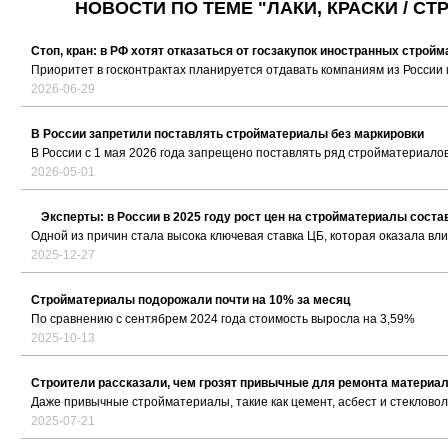
НОВОСТИ ПО ТЕМЕ "ЛАКИ, КРАСКИ / 
Стоп, кран: в РФ хотят отказаться от госзакупок иностранных строй
Приоритет в госконтрактах планируется отдавать компаниям из России
2026-06-29
В России запретили поставлять стройматериалы без маркировки
В России с 1 мая 2026 года запрещено поставлять ряд стройматериалов
2026-05-01
Эксперты: в России в 2025 году рост цен на стройматериалы сост
Одной из причин стала высока ключевая ставка ЦБ, которая оказала вл
2025-12-27
Стройматериалы подорожали почти на 10% за месяц
По сравнению с сентябрем 2024 года стоимость выросла на 3,59%
2025-10-13
Строители рассказали, чем грозят привычные для ремонта материа
Даже привычные стройматериалы, такие как цемент, асбест и стеклово
2025-07-21