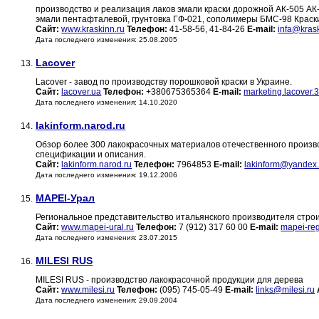
производство и реализация лаков эмали краски дорожной АК-505 А
эмали пентафталевой, грунтовка ГФ-021, сополимеры БМС-98 Краск
Сайт:
www.kraskinn.ru
Телефон:
41-58-56, 41-84-26
E-mail:
infa@krask
Дата последнего изменения: 25.08.2005
Lacover
13.
Lacover - завод по производству порошковой краски в Украине.
Сайт:
lacover.ua
Телефон:
+380675365364
E-mail:
marketing.lacover
Дата последнего изменения: 14.10.2020
lakinform.narod.ru
14.
Обзор более 300 лакокрасочных материалов отечественного производ
спецификации и описания.
Сайт:
lakinform.narod.ru
Телефон:
7964853
E-mail:
lakinform@yandex.
Дата последнего изменения: 19.12.2006
MAPEI-Урал
15.
Региональное представительство итальянского производителя стро
Сайт:
www.mapei-ural.ru
Телефон:
7 (912) 317 60 00
E-mail:
mapei-re
Дата последнего изменения: 23.07.2015
MILESI RUS
16.
MILESI RUS - производство лакокрасочной продукции для дерева
Сайт:
www.milesi.ru
Телефон:
(095) 745-05-49
E-mail:
links@milesi.ru
Дата последнего изменения: 29.09.2004