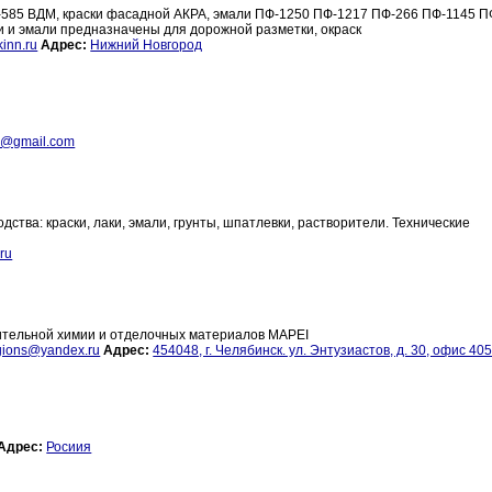
К-585 ВДМ, краски фасадной АКРА, эмали ПФ-1250 ПФ-1217 ПФ-266 ПФ-1145 П
и и эмали предназначены для дорожной разметки, окраск
inn.ru
Адрес:
Нижний Новгород
.3@gmail.com
ства: краски, лаки, эмали, грунты, шпатлевки, растворители. Технические
ru
ительной химии и отделочных материалов MAPEI
gions@yandex.ru
Адрес:
454048, г. Челябинск. ул. Энтузиастов, д. 30, офис 40
Адрес:
Росиия