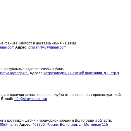
из гранита. Импорт и доставка камня на заказ.
gmail.com
Адрес:
pr.granitlviv@gmail.com
а: ритуальные изделия, слэбы и блоки.
dustriya@yandex.ru
Адрес:
Петрозаводск, Онежской флотилии, д.1, стр.9
егда в наличии качественная опалубка от проверенных производителей.
9
E-mail:
info@stroymonolit.su
й и доставкой щебня и мраморной крошки в Волгограде и области.
v05@mail.ru
Адрес:
403850, Россия, Волгоград, ул. Моторная 11б