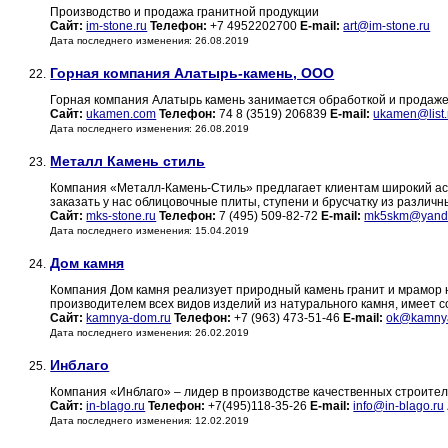
Производство и продажа гранитной продукции
Сайт:
im-stone.ru
Телефон:
+7 4952202700
E-mail:
art@im-stone.ru
Дата последнего изменения: 26.08.2019
Горная компания Алатырь-камень, ООО
22.
Горная компания Алатырь камень занимается обработкой и продажей
Сайт:
ukamen.com
Телефон:
74 8 (3519) 206839
E-mail:
ukamen@list.
Дата последнего изменения: 26.08.2019
Металл Камень стиль
23.
Компания «Металл-Камень-Стиль» предлагает клиентам широкий ас
заказать у нас облицовочные плиты, ступени и брусчатку из различн
Сайт:
mks-stone.ru
Телефон:
7 (495) 509-82-72
E-mail:
mk5skm@yande
Дата последнего изменения: 15.04.2019
Дом камня
24.
Компания Дом камня реализует природный камень гранит и мрамор 
производителем всех видов изделий из натурального камня, имеет
Сайт:
kamnya-dom.ru
Телефон:
+7 (963) 473-51-46
E-mail:
ok@kamny
Дата последнего изменения: 26.02.2019
Инблаго
25.
Компания «Инблаго» – лидер в производстве качественных строите
Сайт:
in-blago.ru
Телефон:
+7(495)118-35-26
E-mail:
info@in-blago.ru
Дата последнего изменения: 12.02.2019