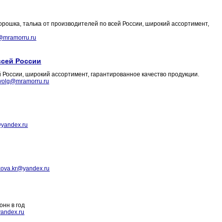
рошка, талька от производителей по всей России, широкий ассортимент,
@mramorru.ru
всей России
 России, широкий ассортимент, гарантированное качество продукции.
.volg@mramorru.ru
@yandex.ru
kova.kr@yandex.ru
онн в год
yandex.ru