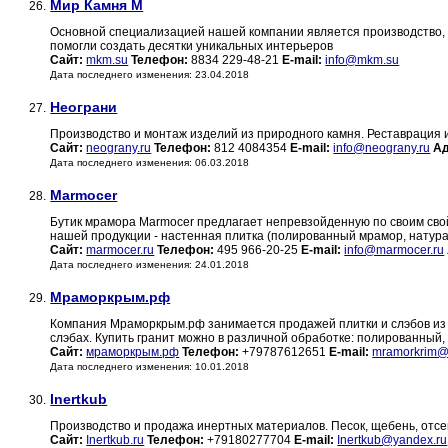
Мир Камня М
26.
Основной специализацией нашей компании является производство, п
помогли создать десятки уникальных интерьеров
Сайт:
mkm.su
Телефон:
8834 229-48-21
E-mail:
info@mkm.su
Дата последнего изменения: 23.04.2018
Неограни
27.
Производство и монтаж изделий из природного камня. Реставрация и
Сайт:
neograny.ru
Телефон:
812 4084354
E-mail:
info@neograny.ru
Ад
Дата последнего изменения: 06.03.2018
Marmocer
28.
Бутик мрамора Marmocer предлагает непревзойденную по своим свой
нашей продукции - настенная плитка (полированный мрамор, натур
Сайт:
marmocer.ru
Телефон:
495 966-20-25
E-mail:
info@marmocer.ru
Дата последнего изменения: 24.01.2018
Мраморкрым.рф
29.
Компания Мраморкрым.рф занимается продажей плитки и слэбов из на
слэбах. Купить гранит можно в различной обработке: полированны
Сайт:
мраморкрым.рф
Телефон:
+79787612651
E-mail:
mramorkrim@
Дата последнего изменения: 10.01.2018
Inertkub
30.
Производство и продажа инертных материалов. Песок, щебень, отсев
Сайт:
Inertkub.ru
Телефон:
+79180277704
E-mail:
Inertkub@yandex.ru