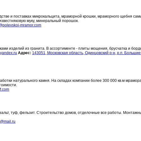
стве и поставках микрокальцита, мраморной крошки, мраморного щебня сам
известняковую муку, минеральный порошок.
o@polevskoi-mramor.com
ми изделий из гранита. В ассортименте - плиты мощения, брусчатка и бор
yandex.ru
Адрес:
143051, Московская область, Одинцовский р-н, р.п. Больши
ботки натурального камня. На складах компании более 300 000 кв.м мрамора
тоимости.
f.com
базальт, туф, фельзит. Строительство домов, отделочные все работы. Монтажн
i@mail.ru