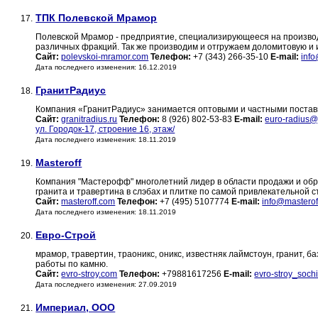
ТПК Полевской Мрамор
17.
Полевской Мрамор - предприятие, специализирующееся на производ
различных фракций. Так же производим и отгружаем доломитовую и 
Сайт:
polevskoi-mramor.com
Телефон:
+7 (343) 266-35-10
E-mail:
inf
Дата последнего изменения: 16.12.2019
ГранитРадиус
18.
Компания «ГранитРадиус» занимается оптовыми и частными поставка
Сайт:
granitradius.ru
Телефон:
8 (926) 802-53-83
E-mail:
euro-radius@
ул. Городок-17, строение 16, этаж/
Дата последнего изменения: 18.11.2019
Masteroff
19.
Компания "Мастерофф" многолетний лидер в области продажи и обра
гранита и травертина в слэбах и плитке по самой привлекательной с
Сайт:
masteroff.com
Телефон:
+7 (495) 5107774
E-mail:
info@masterof
Дата последнего изменения: 18.11.2019
Евро-Строй
20.
мрамор, травертин, траоникс, оникс, известняк лаймстоун, гранит, 
работы по камню.
Сайт:
evro-stroy.com
Телефон:
+79881617256
E-mail:
evro-stroy_soch
Дата последнего изменения: 27.09.2019
Империал, ООО
21.