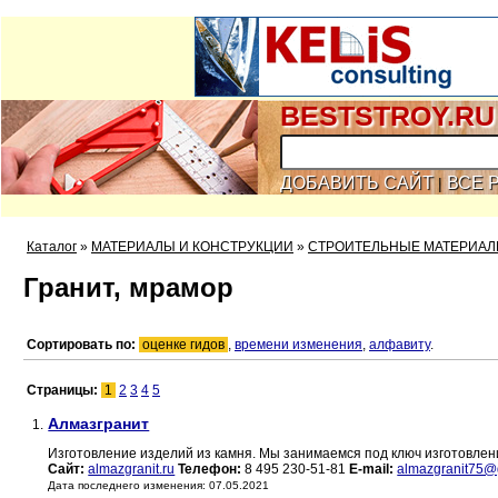
BESTSTROY.RU
ДОБАВИТЬ САЙТ
ВСЕ 
|
Каталог
»
МАТЕРИАЛЫ И КОНСТРУКЦИИ
»
СТРОИТЕЛЬНЫЕ МАТЕРИА
Гранит, мрамор
Сортировать по:
оценке гидов
,
времени изменения
,
алфавиту
.
Страницы:
1
2
3
4
5
Алмазгранит
1.
Изготовление изделий из камня. Мы занимаемся под ключ изготовлени
Сайт:
almazgranit.ru
Телефон:
8 495 230-51-81
E-mail:
almazgranit75@
Дата последнего изменения: 07.05.2021