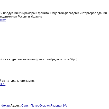
й продукции из мрамора и гранита. Отделкой фасадов и интерьеров зданий
водителями России и Украины.
x.by
 из натурального камня (гранит, лабрадорит и габбро)
u
 из натурального камня.
l.ru
dex.ru
Адрес:
Санкт-Петербург, ул.Якорная 9А