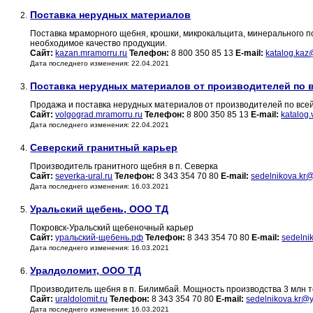
Поставка нерудных материалов
2.
Поставка мраморного щебня, крошки, микрокальцита, минерального по
необходимое качество продукции.
Сайт:
kazan.mramorru.ru
Телефон:
8 800 350 85 13
E-mail:
katalog.kaz
Дата последнего изменения: 22.04.2021
Поставка нерудных материалов от производителей по 
3.
Продажа и поставка нерудных материалов от производителей по всей
Сайт:
volgograd.mramorru.ru
Телефон:
8 800 350 85 13
E-mail:
katalog
Дата последнего изменения: 22.04.2021
Северский гранитный карьер
4.
Производитель гранитного щебня в п. Северка
Сайт:
severka-ural.ru
Телефон:
8 343 354 70 80
E-mail:
sedelnikova.kr
Дата последнего изменения: 16.03.2021
Уральский щебень, ООО ТД
5.
Покровск-Уральский щебеночный карьер
Сайт:
уральский-щебень.рф
Телефон:
8 343 354 70 80
E-mail:
sedelni
Дата последнего изменения: 16.03.2021
Уралдоломит, ООО ТД
6.
Производитель щебня в п. Билимбай. Мощность производства 3 млн т
Сайт:
uraldolomit.ru
Телефон:
8 343 354 70 80
E-mail:
sedelnikova.kr@
Дата последнего изменения: 16.03.2021