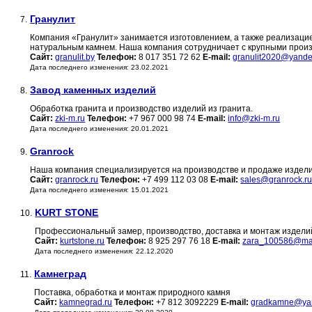
Гранулит
7.
Компания «Гранулит» занимается изготовлением, а также реализацие
натуральным камнем. Наша компания сотрудничает с крупными произ
Сайт:
granulit.by
Телефон:
8 017 351 72 62
E-mail:
granulit2020@yande
Дата последнего изменения: 23.02.2021
Завод каменных изделий
8.
Обработка гранита и производство изделий из гранита.
Сайт:
zki-m.ru
Телефон:
+7 967 000 98 74
E-mail:
info@zki-m.ru
Дата последнего изменения: 20.01.2021
Granrock
9.
Наша компания специализируется на производстве и продаже изделий
Сайт:
granrock.ru
Телефон:
+7 499 112 03 08
E-mail:
sales@granrock.r
Дата последнего изменения: 15.01.2021
KURT STONE
10.
Профессиональный замер, производство, доставка и монтаж изделий
Сайт:
kurtstone.ru
Телефон:
8 925 297 76 18
E-mail:
zara_100586@mai
Дата последнего изменения: 22.12.2020
Камнеград
11.
Поставка, обработка и монтаж природного камня
Сайт:
kamnegrad.ru
Телефон:
+7 812 3092229
E-mail:
gradkamne@yan