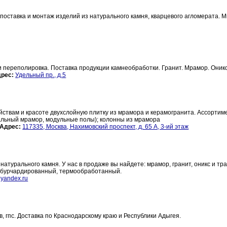
оставка и монтаж изделий из натурального камня, кварцевого агломерата. 
 переполировка. Поставка продукции камнеобработки. Гранит. Мрамор. Оникс
рес:
Удельный пр., д.5
ствам и красоте двухслойную плитку из мрамора и керамогранита. Ассортим
альный мрамор, модульные полы); колонны из мрамора
Адрес:
117335, Москва, Нахимовский проспект, д. 65 А, 3-ий этаж
турального камня. У нас в продаже вы найдете: мрамор, гранит, оникс и тра
й, бурчардированный, термообработанный.
yandex.ru
, гпс. Доставка по Краснодарскому краю и Республики Адыгея.