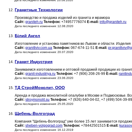
Дата последнего изменения: 20.08.2020
Гранитные Технологии
12.
Производство и продажа изделий из гранита и мрамора
Сайт:
graniteh.ru
Телефон:
+74957776074
E-mail:
info@graniteh.ru
Дата последнего изменения: 12.08.2020
Білий Ангел
13.
Изготовление и установка памятников во Львове и области. Изделия 
Сайт:
granitlviv.com.ua
Телефон:
067-674-11-51
E-mail:
pr.granitlviv@
Дата последнего изменения: 20.07.2020
Гранит Индустрия
14.
Занимаемся изготовлением и оптовой продажей продукции из гранит
Сайт:
granit-industriya.ru
Телефон:
+7 (906) 208-26-99
E-mail:
ranitin
Дата последнего изменения: 23.06.2020
ТД СтройМонолит, ООО
15.
Аренда и продажа монолитной опалубки в Москве и Подмосковье. Вс
Сайт:
stroymonolit.su
Телефон:
+7 (926) 640-04-02, +7 (499) 504-39-8
Дата последнего изменения: 25.05.2020
Щебень-Волгоград
16.
Компания "Щебень-Волгоград" уже более 15 лет занимается продаже
Сайт:
sheben-volgograd.com
Телефон:
+78442501515
E-mail:
kuraso
Дата последнего изменения: 16.12.2019