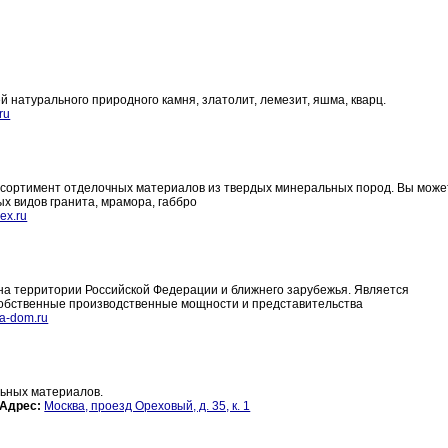
 натурального природного камня, златолит, лемезит, яшма, кварц.
ru
сортимент отделочных материалов из твердых минеральных пород. Вы може
ых видов гранита, мрамора, габбро
x.ru
на территории Российской Федерации и ближнего зарубежья. Является
 собственные производственные мощности и представительства
a-dom.ru
льных материалов.
Адрес:
Москва, проезд Ореховый, д. 35, к. 1