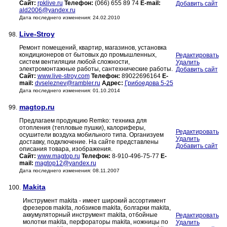
Сайт:
rpklive.ru
Телефон:
(066) 655 89 74
E-mail:
Добавить сайт
ald2006@yandex.ru
Дата последнего изменения: 24.02.2010
Live-Stroy
98.
Ремонт помещений, квартир, магазинов, установка
кондиционеров от бытовых до промышленных,
Редактировать
систем вентиляции любой сложности,
Удалить
электромонтажные работы, сантехнические работы.
Добавить сайт
Сайт:
www.live-stroy.com
Телефон:
89022696164
E-
mail:
dvseleznev@rambler.ru
Адрес:
Грибоедова 5-25
Дата последнего изменения: 01.10.2014
magtop.ru
99.
Предлагаем продукцию Remko: техника для
отопления (тепловые пушки), калориферы,
Редактировать
осушители воздуха мобильного типа. Организуем
Удалить
доставку, подключение. На сайте представлены
Добавить сайт
описания товара, изображения.
Сайт:
www.magtop.ru
Телефон:
8-910-496-75-77
E-
mail:
magtop12@yandex.ru
Дата последнего изменения: 08.11.2007
Makita
100.
Инструмент makita - имеет широкий ассортимент
фрезеров makita, лобзиков makita, болгарки makita,
аккумуляторный инструмент makita, отбойные
Редактировать
молотки makita, перфораторы makita, ножницы по
Удалить