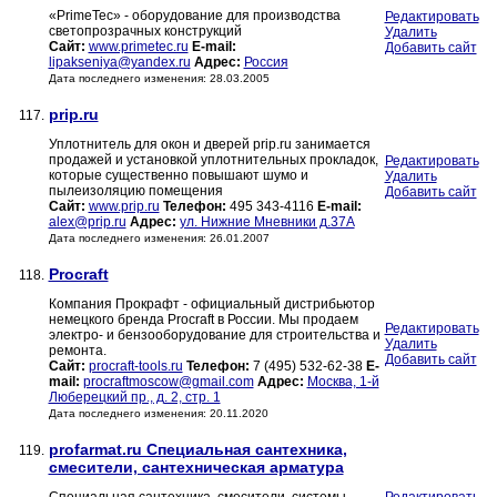
«PrimeTec» - оборудование для производства
Редактировать
светопрозрачных конструкций
Удалить
Сайт:
www.primetec.ru
E-mail:
Добавить сайт
lipakseniya@yandex.ru
Адрес:
Россия
Дата последнего изменения: 28.03.2005
prip.ru
117.
Уплотнитель для окон и дверей prip.ru занимается
продажей и установкой уплотнительных прокладок,
Редактировать
которые существенно повышают шумо и
Удалить
пылеизоляцию помещения
Добавить сайт
Сайт:
www.prip.ru
Телефон:
495 343-4116
E-mail:
alex@prip.ru
Адрес:
ул. Нижние Мневники д.37А
Дата последнего изменения: 26.01.2007
Procraft
118.
Компания Прокрафт - официальный дистрибьютор
немецкого бренда Procraft в России. Мы продаем
Редактировать
электро- и бензооборудование для строительства и
Удалить
ремонта.
Добавить сайт
Сайт:
procraft-tools.ru
Телефон:
7 (495) 532-62-38
E-
mail:
procraftmoscow@gmail.com
Адрес:
Москва, 1-й
Люберецкий пр., д. 2, стр. 1
Дата последнего изменения: 20.11.2020
profarmat.ru Специальная сантехника,
119.
смесители, сантехническая арматура