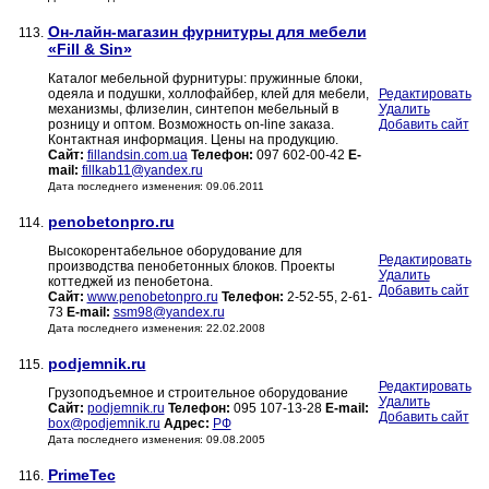
Oн-лайн-магазин фурнитуры для мебели
113.
«Fill & Sin»
Каталог мебельной фурнитуры: пружинные блоки,
одеяла и подушки, холлофайбер, клей для мебели,
Редактировать
механизмы, флизелин, синтепон мебельный в
Удалить
розницу и оптом. Возможность on-line заказа.
Добавить сайт
Контактная информация. Цены на продукцию.
Сайт:
fillandsin.com.ua
Телефон:
097 602-00-42
E-
mail:
fillkab11@yandex.ru
Дата последнего изменения: 09.06.2011
penobetonpro.ru
114.
Высокорентабельное оборудование для
Редактировать
производства пенобетонных блоков. Проекты
Удалить
коттеджей из пенобетона.
Добавить сайт
Сайт:
www.penobetonpro.ru
Телефон:
2-52-55, 2-61-
73
E-mail:
ssm98@yandex.ru
Дата последнего изменения: 22.02.2008
podjemnik.ru
115.
Редактировать
Грузоподъемное и строительное оборудование
Удалить
Сайт:
podjemnik.ru
Телефон:
095 107-13-28
E-mail:
Добавить сайт
box@podjemnik.ru
Адрес:
РФ
Дата последнего изменения: 09.08.2005
PrimeTec
116.