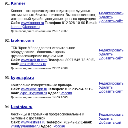
Konner
91.
Konner – это производство радиаторов чугунных,
Редактировать
алюминиевых, биметаллических. Высокое качество,
Удалить
интересный дизайн, доступные цены на продукцию.
Добавить сайт
Сайт:
www.konner.ru
Телефон:
812 326-10-90
E-mail:
konner@konner.ru
Дата последнего изменения: 25.07.2007
krok-m.com
92.
ТБК "Крок-М" предлагает строительное
Редактировать
оборудование - башенные краны,
Удалить
грузопассажирские подъемники.
Добавить сайт
Сайт:
www.krok-m.com
Телефон:
8097 545-73-50
E-
mail:
krok-m@inbox.ru
Дата последнего изменения: 22.02.2008
kypc.spb.ru
93.
Редактировать
Контрольно измерительные приборы
Удалить
Сайт:
www.kypc.spb.ru
Телефон:
812 235-54-73
E-
Добавить сайт
mail:
kypc_05@mail.ru
Адрес:
Россия
Дата последнего изменения: 14.09.2005
Lestniza.ru
94.
Лестницы и стремянки профессиональные и
Редактировать
бытовые с доставкой.
Удалить
Сайт:
www.lestniza.ru
Телефон:
782-42-12
E-mail:
Добавить сайт
vitality@rambler.ru
Адрес:
Россия