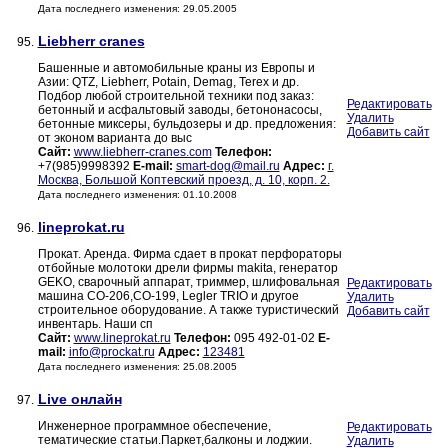
Дата последнего изменения: 29.05.2005
Liebherr cranes
95.
Башенные и автомобильные краны из Европы и
Азии: QTZ, Liebherr, Potain, Demag, Terex и др.
Подбор любой строительной техники под заказ:
Редактировать
бетонный и асфальтовый заводы, бетононасосы,
Удалить
бетонные миксеры, бульдозеры и др. предложения:
Добавить сайт
от эконом варианта до выс
Сайт:
www.liebherr-cranes.com
Телефон:
+7(985)9998392
E-mail:
smart-dog@mail.ru
Адрес:
г.
Москва, Большой Коптевский проезд, д. 10, корп. 2.
Дата последнего изменения: 01.10.2008
lineprokat.ru
96.
Прокат. Аренда. Фирма сдает в прокат перфораторы
отбойные молотоки дрели фирмы makita, генератор
GEKO, сварочный аппарат, триммер, шлифовальная
Редактировать
машина СО-206,СО-199, Legler TRIO и другое
Удалить
строительное оборудование. А также туристический
Добавить сайт
инвентарь. Наши сп
Сайт:
www.lineprokat.ru
Телефон:
095 492-01-02
E-
mail:
info@prockat.ru
Адрес:
123481
Дата последнего изменения: 25.08.2005
Live онлайн
97.
Инженерное программное обеспечение,
Редактировать
тематические статьи.Паркет,балконы и лоджии.
Удалить