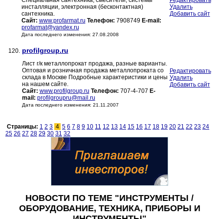
Специальная сантехника, смесители, системы
Редактировать
инсталляции, электронная (бесконтактная)
Удалить
сантехника.
Добавить сайт
Сайт:
www.profarmat.ru
Телефон:
7908749
E-mail:
profarmat@yandex.ru
Дата последнего изменения: 27.08.2008
profilgroup.ru
120.
Лист г/к металлопрокат продажа, разные варианты.
Оптовая и розничная продажа металлопроката со
Редактировать
склада в Москве Подробные характеристики и цены
Удалить
на нашем сайте.
Добавить сайт
Сайт:
www.profilgroup.ru
Телефон:
707-4-707
E-
mail:
profilgroupru@mail.ru
Дата последнего изменения: 21.11.2007
Страницы:
1
2
3
4
5
6
7
8
9
10
11
12
13
14
15
16
17
18
19
20
21
22
23
24
25
26
27
28
29
30
31
32
НОВОСТИ ПО ТЕМЕ "ИНСТРУМЕНТЫ /
ОБОРУДОВАНИЕ, ТЕХНИКА, ПРИБОРЫ И
ИНСТРУМЕНТЫ"