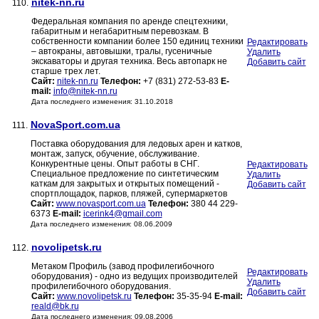
nitek-nn.ru
110.
Федеральная компания по аренде спецтехники,
габаритным и негабаритным перевозкам. В
собственности компании более 150 единиц техники
Редактировать
– автокраны, автовышки, тралы, гусеничные
Удалить
экскаваторы и другая техника. Весь автопарк не
Добавить сайт
старше трех лет.
Сайт:
nitek-nn.ru
Телефон:
+7 (831) 272-53-83
E-
mail:
info@nitek-nn.ru
Дата последнего изменения: 31.10.2018
NovaSport.com.ua
111.
Поставка оборудования для ледовых арен и катков,
монтаж, запуск, обучение, обслуживание.
Конкурентные цены. Опыт работы в СНГ.
Редактировать
Специальное предложение по синтетическим
Удалить
каткам для закрытых и открытых помещений -
Добавить сайт
спортплощадок, парков, пляжей, супермаркетов
Сайт:
www.novasport.com.ua
Телефон:
380 44 229-
6373
E-mail:
icerink4@gmail.com
Дата последнего изменения: 08.06.2009
novolipetsk.ru
112.
Метаком Профиль (завод профилегибочного
Редактировать
оборудования) - одно из ведущих производителей
Удалить
профилегибочного оборудования.
Добавить сайт
Сайт:
www.novolipetsk.ru
Телефон:
35-35-94
E-mail:
reald@bk.ru
Дата последнего изменения: 09.08.2006