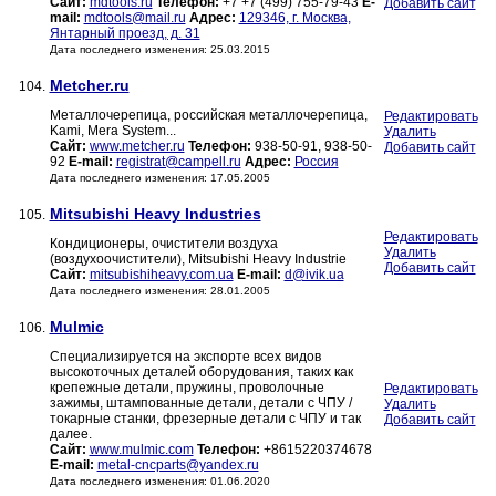
Сайт:
mdtools.ru
Телефон:
+7 +7 (499) 755-79-43
E-
Добавить сайт
mail:
mdtools@mail.ru
Адрес:
129346, г. Москва,
Янтарный проезд, д. 31
Дата последнего изменения: 25.03.2015
Metcher.ru
104.
Металлочерепица, российская металлочерепица,
Редактировать
Kami, Mera System...
Удалить
Сайт:
www.metcher.ru
Телефон:
938-50-91, 938-50-
Добавить сайт
92
E-mail:
registrat@campell.ru
Адрес:
Россия
Дата последнего изменения: 17.05.2005
Mitsubishi Heavy Industries
105.
Редактировать
Кондиционеры, очистители воздуха
Удалить
(воздухоочистители), Mitsubishi Heavy Industrie
Добавить сайт
Сайт:
mitsubishiheavy.com.ua
E-mail:
d@ivik.ua
Дата последнего изменения: 28.01.2005
Mulmic
106.
Специализируется на экспорте всех видов
высокоточных деталей оборудования, таких как
крепежные детали, пружины, проволочные
Редактировать
зажимы, штампованные детали, детали с ЧПУ /
Удалить
токарные станки, фрезерные детали с ЧПУ и так
Добавить сайт
далее.
Сайт:
www.mulmic.com
Телефон:
+8615220374678
E-mail:
metal-cncparts@yandex.ru
Дата последнего изменения: 01.06.2020