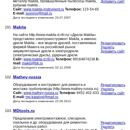
металлу makita, промышленные пылесосы makita,
Добавить сайт
рубанки makita...
Сайт:
www.makita-instrument.ru
Телефон:
123-54-65
E-mail:
suvorov@mail.ru
Дата последнего изменения: 23.07.2007
Makita
101.
На сайте http://www.makita-d.r6r.ru/ «Дрели Makita»
представлен электроинструмент Makita, а именно
дрели Makita – все модели дрелей, поставляемые
Редактировать
фирмой Макита на российский рынок:
Удалить
аккумуляторные дрели и электродрели
Добавить сайт
(электрическая дрель), ударные дрели
Сайт:
www.makita-d.r6r.ru
Телефон:
89164874238
E-
mail:
makid@bk.ru
Дата последнего изменения: 02.12.2008
Mathey-russia
102.
Оборудование и инструмент для ремонта и
Редактировать
монтажа трубопровода (http://www.mathey-russia.ru)
Удалить
Сайт:
www.mathey-russia.ru
Телефон:
8452 402-433
Добавить сайт
E-mail:
mp-katalogi@mail.ru
Дата последнего изменения: 22.06.2013
MDtools.ru
103.
Предлагаем электромонтажное, слесарное,
паяльное и др. оборудования для ремонтно-
Редактировать
строительных работ.
Удалить