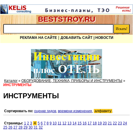
BESTSTROY.RU
|
РЕКЛАМА НА САЙТЕ
ДОБАВИТЬ САЙТ
| НОВОСТИ
Каталог
»
ОБОРУДОВАНИЕ, ТЕХНИКА, ПРИБОРЫ И ИНСТРУМЕНТЫ
»
ИНСТРУМЕНТЫ
ИНСТРУМЕНТЫ
Сортировать по:
оценке гидов
,
времени изменения
,
алфавиту
.
Страницы:
1
2
3
4
5
6
7
8
9
10
11
12
13
14
15
16
17
18
19
20
21
22
23
24
25
26
27
28
29
30
31
32