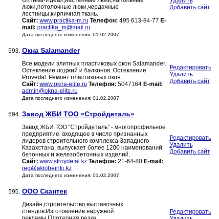
Оптима-Идеал,настенные люки,напольные
Удалить
люки,потолочные люки,чердачные
Добавить сайт
лестницы,кирпичная ткань.
Сайт:
www.practika-m.ru
Телефон:
495 613-84-77
E-
mail:
practika_m@mail.ru
Дата последнего изменения: 01.02.2007
Окна Salamander
593.
Все модели элитных пластиковых окон Salamander.
Редактировать
Остекление лоджий и балконов. Остекление
Удалить
Provedal. Ремонт пластиковых окон.
Добавить сайт
Сайт:
www.okna-elite.ru
Телефон:
5047164
E-mail:
admin@okna-elite.ru
Дата последнего изменения: 01.02.2007
Завод ЖБИ ТОО «Стройдеталь»
594.
Завод ЖБИ ТОО “Стройдеталь” - многопрофильное
предприятие, входящее в число признанных
Редактировать
лидеров строительного комплекса Западного
Удалить
Казахстана, выпускает более 1200 наименований
Добавить сайт
бетонных и железобетонных изделий.
Сайт:
www.stroydetal.kz
Телефон:
21-64-80
E-mail:
reg@aktobeinfo.kz
Дата последнего изменения: 01.02.2007
ООО Скантек
595.
Дизайн,строительство выставочных
стендов.Изготовление наружной
Редактировать
рекламы.Плотерная резка.
Удалить