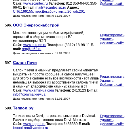
Сайт:
www.scantec.ru
Телефон:
812 350-04-60,350-
Добавить сайт
66-01
E-mail:
mail@scantec.sp.ru
Адрес:
СПб,199155, пер.Декабристов, д.20, оф.201
Дата последнего изменения: 31.01.2007
ООО Энергоснабстрой
596.
Металлоконструкции любых модификаций,
Редактировать
огромный выбор метизов, опоры ВЛ,
Удалить
металлоопоры ЛЭП.
Добавить сайт
Сайт:
www.ess-nn.ru
Телефон:
(8312) 18-98-11
E-
mail:
reg@al52.ru
Дата последнего изменения: 31.01.2007
Салон Печи
597.
Салон "Печи и камины" предлагает своим клиентам
выбрать не просто хорошее, а самое наилучшее!
Редактировать
Для этого в салоне есть все возможности - вот лишь
Удалить
небольшая выборка из асcортимента салона "Печи
Добавить сайт
и камины": классические камины; камины в ст
Сайт:
www.kamin-ua.com
Телефон:
2413123
E-mail:
info@comma.kiev.ua
Дата последнего изменения: 31.01.2007
Теппол.ру
598.
Теплые полы Devi, нагревательные маты Devimat.
Редактировать
Расчет и подбор теплого пола Devi. Монтаж.
Удалить
Сайт:
www.teppol.ru
Телефон:
6486389
E-mail:
Добавить сайт
teppol-reg@yandex.ru