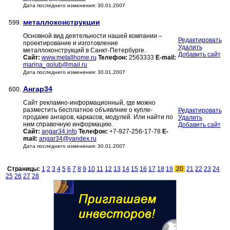
Дата последнего изменения: 30.01.2007
металлоконструкции
599.
Основной вид деятельности нашей компании –
Редактировать
проектирование и изготовление
Удалить
металлоконструкций в Санкт-Петербурге.
Добавить сайт
Сайт:
www.metallhome.ru
Телефон:
2563333
E-mail:
marina_golub@mail.ru
Дата последнего изменения: 30.01.2007
Ангар34
600.
Сайт рекламно-информационный, где можно
разместить бесплатное объявлние о купле-
Редактировать
продаже ангаров, каркасов, модулей. Или найти по
Удалить
ним справочную информацию.
Добавить сайт
Сайт:
angar34.info
Телефон:
+7-927-256-17-78
E-
mail:
angar34@yandex.ru
Дата последнего изменения: 30.01.2007
Страницы:
1
2
3
4
5
6
7
8
9
10
11
12
13
14
15
16
17
18
19
20
21
22
23
24
25
26
27
28