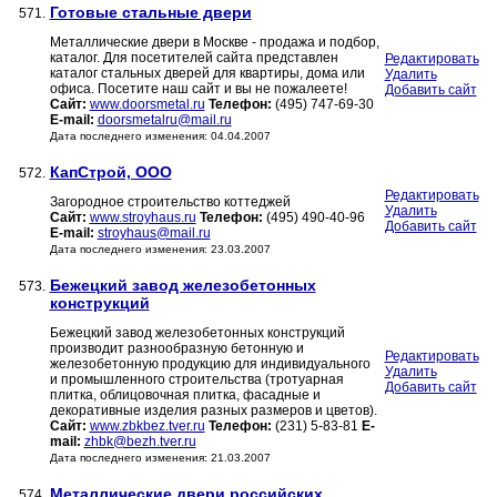
Готовые стальные двери
571.
Металлические двери в Москве - продажа и подбор,
каталог. Для посетителей сайта представлен
Редактировать
каталог стальных дверей для квартиры, дома или
Удалить
офиса. Посетите наш сайт и вы не пожалеете!
Добавить сайт
Сайт:
www.doorsmetal.ru
Телефон:
(495) 747-69-30
E-mail:
doorsmetalru@mail.ru
Дата последнего изменения: 04.04.2007
КапСтрой, ООО
572.
Редактировать
Загородное строительство коттеджей
Удалить
Сайт:
www.stroyhaus.ru
Телефон:
(495) 490-40-96
Добавить сайт
E-mail:
stroyhaus@mail.ru
Дата последнего изменения: 23.03.2007
Бежецкий завод железобетонных
573.
конструкций
Бежецкий завод железобетонных конструкций
производит разнообразную бетонную и
Редактировать
железобетонную продукцию для индивидуального
Удалить
и промышленного строительства (тротуарная
Добавить сайт
плитка, облицовочная плитка, фасадные и
декоративные изделия разных размеров и цветов).
Сайт:
www.zbkbez.tver.ru
Телефон:
(231) 5-83-81
E-
mail:
zhbk@bezh.tver.ru
Дата последнего изменения: 21.03.2007
Металлические двери российских
574.