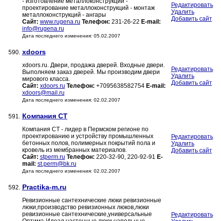
- изготовление металлоконструкций -
Редактировать
проектирование металлоконструкций - монтаж
Удалить
металлоконструкций - ангары
Добавить сайт
Сайт:
www.rugena.ru
Телефон:
231-26-22
E-mail:
info@rugena.ru
Дата последнего изменения: 05.02.2007
xdoors
590.
xdoors.ru. Двери, продажа дверей. Входные двери.
Редактировать
Выполняем заказ дверей. Мы производим двери
Удалить
мирового класса.
Добавить сайт
Сайт:
xdoors.ru
Телефон:
+7095638582754
E-mail:
xdoors@mail.ru
Дата последнего изменения: 02.02.2007
Компания СТ
591.
Компания СТ - лидер в Пермском регионе по
проектированию и устройству промышленных
Редактировать
бетонных полов, полимерных покрытий пола и
Удалить
кровель из мембранных материалов.
Добавить сайт
Сайт:
stperm.ru
Телефон:
220-32-90, 220-92-91
E-
mail:
st.perm@bk.ru
Дата последнего изменения: 02.02.2007
Practika-m.ru
592.
Ревизионные сантехнические люки ревизионные
люки,производство ревизионных люков,люки
ревизионные сантехнические,универсальные
Редактировать