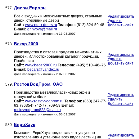
Двери Европы
577.
Все о входных и межкомнатных дверях, стальные
Редактировать
двери, стеклянные двери
Удалить
Сайт:
www.euro-doors.ru
Телефон:
(812) 324-59-48
Добавить сайт
E-mail:
grinvova@mail.ru
Дата последнего изменения: 13.03.2007
Бекар 2000
578.
Производство и оптовая продажа межкомнатных
Редактировать
дверей. Иллюстрированный каталог продукции.
Удалить
Прайс-лист.
Добавить сайт
Сайт:
www.becar2000.ru
Телефон:
(495) 510–46–76
E-mail:
becars@yandex.ru
Дата последнего изменения: 07.03.2007
РостовВодПром, ОАО
579.
Производство металлопластиковых окон и
Редактировать
корпусной мебели
Удалить
Сайт:
www.rostovvodprom.ru
Телефон:
(863) 247-77-
Добавить сайт
63, (86354) 742-77, 709-59
E-mail:
rostovvodprom828@mail.ru
Дата последнего изменения: 06.03.2007
ЕвроХаус
580.
Компания ЕвроХаус предоставляет услуги по
Редактировать
изготовлению и установке всех видов лестниц на