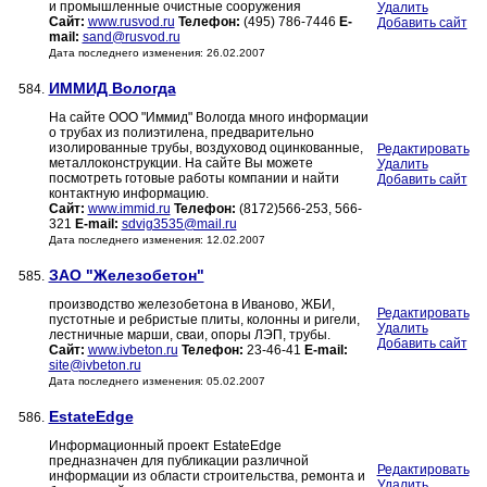
и промышленные очистные сооружения
Удалить
Сайт:
www.rusvod.ru
Телефон:
(495) 786-7446
E-
Добавить сайт
mail:
sand@rusvod.ru
Дата последнего изменения: 26.02.2007
ИММИД Вологда
584.
На сайте ООО "Иммид" Вологда много информации
о трубах из полиэтилена, предварительно
изолированные трубы, воздуховод оцинкованные,
Редактировать
металлоконструкции. На сайте Вы можете
Удалить
посмотреть готовые работы компании и найти
Добавить сайт
контактную информацию.
Сайт:
www.immid.ru
Телефон:
(8172)566-253, 566-
321
E-mail:
sdvig3535@mail.ru
Дата последнего изменения: 12.02.2007
ЗАО "Железобетон"
585.
производство железобетона в Иваново, ЖБИ,
Редактировать
пустотные и ребристые плиты, колонны и ригели,
Удалить
лестничные марши, сваи, опоры ЛЭП, трубы.
Добавить сайт
Сайт:
www.ivbeton.ru
Телефон:
23-46-41
E-mail:
site@ivbeton.ru
Дата последнего изменения: 05.02.2007
EstateEdge
586.
Информационный проект EstateEdge
предназначен для публикации различной
Редактировать
информации из области строительства, ремонта и
Удалить