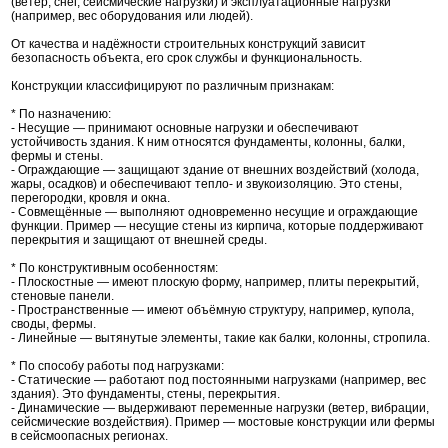
(ветер, снег, сейсмические нагрузки) и эксплуатационные нагрузки
(например, вес оборудования или людей).
От качества и надёжности строительных конструкций зависит
безопасность объекта, его срок службы и функциональность.
Конструкции классифицируют по различным признакам:
* По назначению:
- Несущие — принимают основные нагрузки и обеспечивают
устойчивость здания. К ним относятся фундаменты, колонны, балки,
фермы и стены.
- Ограждающие — защищают здание от внешних воздействий (холода,
жары, осадков) и обеспечивают тепло- и звукоизоляцию. Это стены,
перегородки, кровля и окна.
- Совмещённые — выполняют одновременно несущие и ограждающие
функции. Пример — несущие стены из кирпича, которые поддерживают
перекрытия и защищают от внешней среды.
* По конструктивным особенностям:
- Плоскостные — имеют плоскую форму, например, плиты перекрытий,
стеновые панели.
- Пространственные — имеют объёмную структуру, например, купола,
своды, фермы.
- Линейные — вытянутые элементы, такие как балки, колонны, стропила.
* По способу работы под нагрузками:
- Статические — работают под постоянными нагрузками (например, вес
здания). Это фундаменты, стены, перекрытия.
- Динамические — выдерживают переменные нагрузки (ветер, вибрации,
сейсмические воздействия). Пример — мостовые конструкции или фермы
в сейсмоопасных регионах.