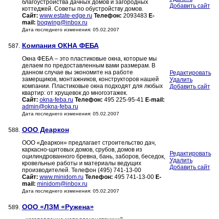
благоустройства дачных домов и загородных
Добавить сайт
коттеджей. Советы по обустройству домов.
Сайт:
www.estate-edge.ru
Телефон:
2093483
E-
mail:
boqwing@inbox.ru
Дата последнего изменения: 05.02.2007
Компания ОКНА ФЕБА
587.
Окна ФЕБА – это пластиковые окна, которые мы
делаем по предоставленным вами размерам. В
данном случае вы экономите на работе
Редактировать
замерщиков, монтажников, конструкторов нашей
Удалить
компании. Пластиковые окна подходят для любых
Добавить сайт
квартир: от хрущевок до многоэтажек.
Сайт:
okna-feba.ru
Телефон:
495 225-95-41
E-mail:
admin@okna-feba.ru
Дата последнего изменения: 05.02.2007
ООО Деаркон
588.
ООО «Деаркон» предлагает строительство дач,
каркасно-щитовых домов, срубов, домов из
Редактировать
оцилиндрованного бревна, бань, заборов, беседок,
Удалить
кровельные работы и материалы ведущих
Добавить сайт
производителей. Телефон (495) 741-13-00
Сайт:
www.minidom.ru
Телефон:
495 741-13-00
E-
mail:
minidom@inbox.ru
Дата последнего изменения: 05.02.2007
ООО «ЛЗМ «Ружена»
589.