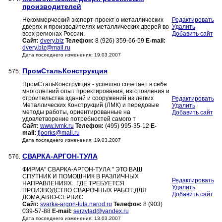
производителей
Некоммерческий эксперт-проект о металлических
Редактировать
дверях и производителях металлических дверей во
Удалить
всех регионах России.
Добавить сайт
Сайт:
dvery.biz
Телефон:
8 (926) 359-66-59
E-mail:
dvery.biz@mail.ru
Дата последнего изменения: 19.03.2007
ПромСтальКонструкция
575.
ПромСтальКонструкция - успешно сочетает в себе
многолетний опыт проектирования, изготовления и
строительства зданий и сооружений из легких
Редактировать
Металлических Конструкций (ЛМК) и передовые
Удалить
методы работы, ориентированные на
Добавить сайт
удовлетворение потребностей самого т
Сайт:
www.lvmk.ru
Телефон:
(495) 995-35-12
E-
mail:
fjoorks@mail.ru
Дата последнего изменения: 19.03.2007
СВАРКА-АРГОН-ТУЛА
576.
ФИРМА" СВАРКА-АРГОН-ТУЛА " ЭТО ВАШ
СПУТНИК И ПОМОШНИК В РАЗЛИЧНЫХ
Редактировать
НАПРАВЛЕНИЯХ . ГДЕ ТРЕБУЕТСЯ
Удалить
ПРОИЗВОДСТВО СВАРОЧНЫХ РАБОТ:ДЛЯ
Добавить сайт
ДОМА,АВТО-СЕРВИС
Сайт:
svarka-argon-tula.narod.ru
Телефон:
8 (903)
039-57-88
E-mail:
serzvlad@yandex.ru
Дата последнего изменения: 13.03.2007