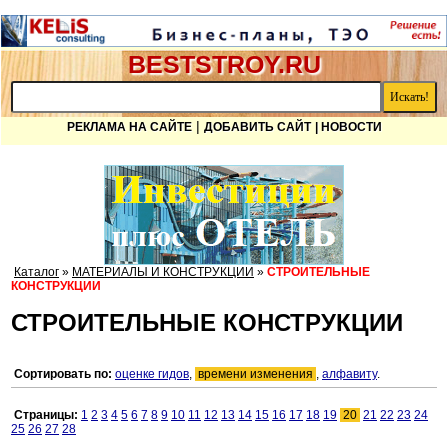
BESTSTROY.RU
|
РЕКЛАМА НА САЙТЕ
ДОБАВИТЬ САЙТ
| НОВОСТИ
Каталог
»
МАТЕРИАЛЫ И КОНСТРУКЦИИ
»
СТРОИТЕЛЬНЫЕ
КОНСТРУКЦИИ
СТРОИТЕЛЬНЫЕ КОНСТРУКЦИИ
Сортировать по:
оценке гидов
,
времени изменения
,
алфавиту
.
Страницы:
1
2
3
4
5
6
7
8
9
10
11
12
13
14
15
16
17
18
19
20
21
22
23
24
25
26
27
28