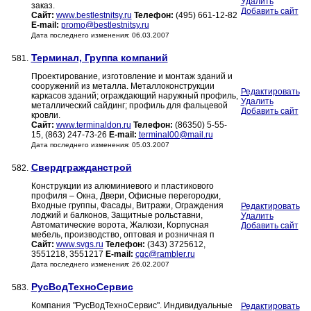
Удалить
заказ.
Добавить сайт
Сайт:
www.bestlestnitsy.ru
Телефон:
(495) 661-12-82
E-mail:
promo@bestlestnitsy.ru
Дата последнего изменения: 06.03.2007
Терминал, Группа компаний
581.
Проектирование, изготовление и монтаж зданий и
сооружений из металла. Металлоконструкции
Редактировать
каркасов зданий; ограждающий наружный профиль,
Удалить
металлический сайдинг; профиль для фальцевой
Добавить сайт
кровли.
Сайт:
www.terminaldon.ru
Телефон:
(86350) 5-55-
15, (863) 247-73-26
E-mail:
terminal00@mail.ru
Дата последнего изменения: 05.03.2007
Свердгражданстрой
582.
Конструкции из алюминиевого и пластикового
профиля – Окна, Двери, Офисные перегородки,
Входные группы, Фасады, Витражи, Ограждения
Редактировать
лоджий и балконов, Защитные рольставни,
Удалить
Автоматические ворота, Жалюзи, Корпусная
Добавить сайт
мебель, производство, оптовая и розничная п
Сайт:
www.svgs.ru
Телефон:
(343) 3725612,
3551218, 3551217
E-mail:
cgc@rambler.ru
Дата последнего изменения: 26.02.2007
РусВодТехноСервис
583.
Компания "РусВодТехноСервис". Индивидуальные
Редактировать