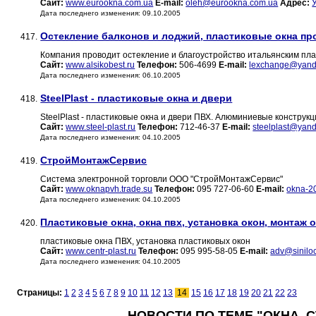
Сайт:
www.eurookna.com.ua
E-mail:
oleh@eurookna.com.ua
Адрес:
Дата последнего изменения: 09.10.2005
Остекление балконов и лоджий, пластиковые окна пр
417.
Компания проводит остекление и благоустройство итальянским пл
Сайт:
www.alsikobest.ru
Телефон:
506-4699
E-mail:
lexchange@yand
Дата последнего изменения: 06.10.2005
SteelPlast - пластиковые окна и двери
418.
SteelPlast - пластиковые окна и двери ПВХ. Алюминиевые конструк
Сайт:
www.steel-plast.ru
Телефон:
712-46-37
E-mail:
steelplast@yand
Дата последнего изменения: 04.10.2005
СтройМонтажСервис
419.
Система электронной торговли ООО "СтройМонтажСервис"
Сайт:
www.oknapvh.trade.su
Телефон:
095 727-06-60
E-mail:
okna-2
Дата последнего изменения: 04.10.2005
Пластиковые окна, окна пвх, установка окон, монтаж 
420.
пластиковые окна ПВХ, установка пластиковых окон
Сайт:
www.centr-plast.ru
Телефон:
095 995-58-05
E-mail:
adv@siniloc
Дата последнего изменения: 04.10.2005
Страницы:
1
2
3
4
5
6
7
8
9
10
11
12
13
14
15
16
17
18
19
20
21
22
23
НОВОСТИ ПО ТЕМЕ "ОКНА, 