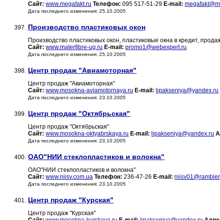
Сайт:
www.megafakt.ru
Телефон:
095 517-51-29
E-mail:
megafakt@me
Дата последнего изменения: 25.10.2005
Производство пластиковых окон
397.
Производство пластиковых окон, пластиковые окна в кредит, продаж
Сайт:
www.materfibre-ug.ru
E-mail:
promo1@webexpert.ru
Дата последнего изменения: 25.10.2005
Центр продаж "Авиамоторная"
398.
Центр продаж "Авиамоторная"
Сайт:
www.mosokna-aviamotornaya.ru
E-mail:
lipakseniya@yandex.ru
Дата последнего изменения: 23.10.2005
Центр продаж "Октябрьская"
399.
Центр продаж "Октябрьская"
Сайт:
www.mosokna-oktyabrskaya.ru
E-mail:
lipakseniya@yandex.ru
А
Дата последнего изменения: 23.10.2005
ОАО"НИИ стеклопластиков и волокна"
400.
ОАО"НИИ стеклопластиков и волокна"
Сайт:
www.niisv.com.ua
Телефон:
236-47-26
E-mail:
niisv01@rambler
Дата последнего изменения: 23.10.2005
Центр продаж "Курская"
401.
Центр продаж "Курская"