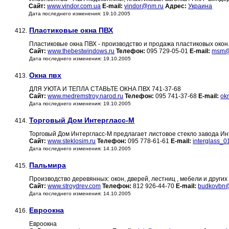
Сайт:
www.vindor.com.ua
E-mail:
vindor@nm.ru
Адрес:
Украина
Дата последнего изменения: 19.10.2005
Пластиковые окна ПВХ
412.
Пластиковые окна ПВХ - производство и продажа пластиковых окон
Сайт:
www.thebestwindows.ru
Телефон:
095 729-05-01
E-mail:
msm@
Дата последнего изменения: 19.10.2005
Окна пвх
413.
ДЛЯ УЮТА И ТЕПЛА СТАВЬТЕ ОКНА ПВХ 741-37-68
Сайт:
www.medremstroy.narod.ru
Телефон:
095 741-37-68
E-mail:
ok
Дата последнего изменения: 19.10.2005
Торговый Дом Интергласс-М
414.
Торговый Дом Интергласс-М предлагает листовое стекло завода Ин
Сайт:
www.steklosim.ru
Телефон:
095 778-61-61
E-mail:
interglass_0
Дата последнего изменения: 14.10.2005
Пальмира
415.
Производство деревянных: окон, дверей, лестниц , мебели и други
Сайт:
www.stroydrev.com
Телефон:
812 926-44-70
E-mail:
budkovbn@
Дата последнего изменения: 14.10.2005
Евроокна
416.
Евроокна