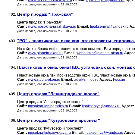
Сайт:
www.mosokna-kurskaya.ru
E-mail:
lipakseniya@yandex.ru
Адре
Дата последнего изменения: 23.10.2005
Центр продаж "Пражская"
402.
Центр продаж "Пражская"
Сайт:
www.mosokna-prazhskaya.ru
E-mail:
lipakseniya@yandex.ru
Ад
Дата последнего изменения: 23.10.2005
"PO" - пластиковые окна пвх, стеклопакеты, евроокна
403.
На сайте собрана информация, которая поможет Вам определиться
Сайт:
www.planeta-okon.ru
E-mail:
webadmin@planeta-okon.ru
Адрес
Дата последнего изменения: 23.10.2005
Пластиковые окна, окна ПВХ, установка окон, монтаж 
404.
Пластиковые окна пвх, производство окон ПВХ, пластиковые окна 
Сайт:
www.studia-okon.ru
E-mail:
adv@siniloc.ru
Адрес:
Россия
Дата последнего изменения: 23.10.2005
Центр продаж "Ленинградское шоссе"
405.
Центр продаж "Ленинградское шоссе"
Сайт:
mosokna-leningradka.ru
E-mail:
lipakseniya@yandex.ru
Адрес:
Дата последнего изменения: 22.10.2005
Центр продаж "Кутузовский проспект"
406.
Центр продаж "Кутузовский проспект"
Сайт:
mosokna-kutuzovskaya.ru
E-mail:
lipakseniya@yandex.ru
Адрес