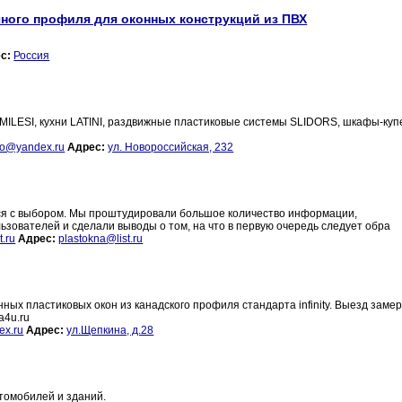
ного профиля для оконных конструкций из ПВХ
с:
Россия
MILESI, кухни LATINI, раздвижные пластиковые системы SLIDORS, шкафы-куп
no@yandex.ru
Адрес:
ул. Новороссийская, 232
ься с выбором. Мы проштудировали большое количество информации,
зователей и сделали выводы о том, на что в первую очередь следует обра
t.ru
Адрес:
plastokna@list.ru
ных пластиковых окон из канадского профиля стандарта infinity. Выезд замер
a4u.ru
x.ru
Адрес:
ул.Щепкина, д.28
втомобилей и зданий.