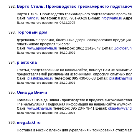
Варто Стиль. Производство трехкамерного подставоч
392.
Варто Стиль. Производство трехкамерного подставочного профиля
Сайт:
varto.ru
Телефон:
0 (095) 901-93-29
E-mail:
info@varto.ru
Адре
Дата последнего изменения: 04.11.2005
Торговый дом
393.
деревянные евроокна, балконные двери, лакокрасочная продукция 
пластикового профиля "Slidors"
Сайт:
www.apogey-tia.ru
Телефон:
(861) 2342-347
E-mail:
Zolotoeru
Дата последнего изменения: 30.10.2005
plastokna
394.
Статьи, представленные на нашем сайте, помогут Вам не ошибит
предоставляемой различными источниками, опросили опытных поль
Сайт:
plastokna.org.ru
Телефон:
095 430-06-38
E-mail:
plastokna@lis
Дата последнего изменения: 28.10.2005
Окна да Винчи
395.
Компания Окна да Винчи - производство и продажа высококачествен
line калькуляция. Подробная информация на нашем сайте www.okn
Сайт:
www.okna4u.ru
Телефон:
095 234-79-41
E-mail:
okna4u@yande
Дата последнего изменения: 25.10.2005
megafakt.ru
396.
Поставка в Россию пленок для укрепления и тонирования стекол а