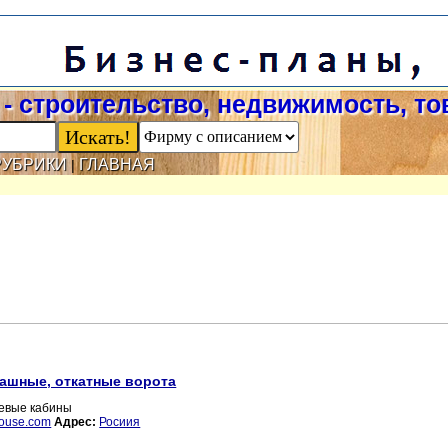
- строительство, недвижимость, т
РУБРИКИ
ГЛАВНАЯ
|
пашные, откатные ворота
шевые кабины
mouse.com
Адрес:
Росиия