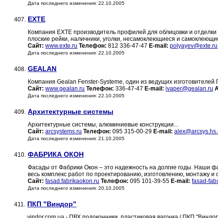
Дата последнего изменения: 22.10.2005
EXTE
407.
Компания EXTE производитель профилей для облицовки и отделки 
плоские рейки, наличники, уголки, несамоклеющиеся и самоклеющие
Сайт:
www.exte.ru
Телефон:
812 336-47-47
E-mail:
polyayev@exte.ru
Дата последнего изменения: 22.10.2005
GEALAN
408.
Компания Gealan Fenster-Systeme, один из ведущих изготовителей
Сайт:
www.gealan.ru
Телефон:
336-47-47
E-mail:
ivaper@gealan.ru
Дата последнего изменения: 22.10.2005
Aрхитектурные системы
409.
Aрхитектурные системы, алюминиевые конструкции...
Сайт:
arcsystems.ru
Телефон:
095 315-00-29
E-mail:
alex@arcsys.hs.
Дата последнего изменения: 21.10.2005
ФАБРИКА ОКОН
410.
Фасады от Фабрики Окон – это надежность на долгие годы. Наши
весь комплекс работ по проектированию, изготовлению, монтажу и
Сайт:
fasad.fabrikaokon.ru
Телефон:
095 101-39-55
E-mail:
fasad-fab
Дата последнего изменения: 20.10.2005
ПКП "Виндор"
411.
vindor.com.ua - ПВХ подоконники, пластиковая вагонка / ПКП "Виндо