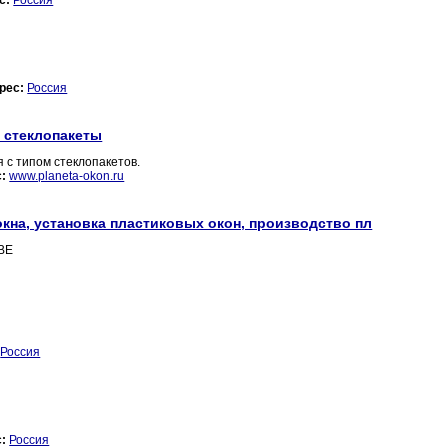
с:
Россия
рес:
Россия
, стеклопакеты
 с типом стеклопакетов.
:
www.planeta-okon.ru
окна, установка пластиковых окон, производство пл
KBE
Россия
:
Россия