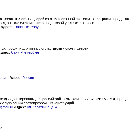
откосов ПВХ окон и дверей из любой оконной системы. В программе предста
ся, а также система откоса под любой угол. Основной ск
Адрес:
Санкт-Петербург
 ПВХ профиля для металлопластиковых окон и дверей
Адрес:
Санкт-Петербург
orc.ru
Адрес:
Россия
 фасады адаптированы для российской зимы. Компания ФАБРИКА ОКОН предо
 обслуживанию светопрозрачных конструкций
@mail.ru
Адрес:
ул. Касаткина, д. 4
р"