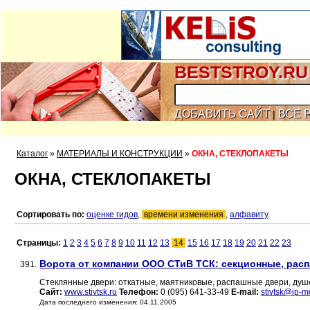
BESTSTROY.RU
ДОБАВИТЬ САЙТ
ВСЕ 
|
Каталог
»
МАТЕРИАЛЫ И КОНСТРУКЦИИ
»
ОКНА, СТЕКЛОПАКЕТЫ
ОКНА, СТЕКЛОПАКЕТЫ
Сортировать по:
оценке гидов
,
времени изменения
,
алфавиту
.
Страницы:
1
2
3
4
5
6
7
8
9
10
11
12
13
14
15
16
17
18
19
20
21
22
23
Ворота от компании ООО СТиВ ТСК: секционные, рас
391.
Стеклянные двери: откатные, маятниковые, распашные двери, ду
Сайт:
www.stivtsk.ru
Телефон:
0 (095) 641-33-49
E-mail:
stivtsk@ip-
Дата последнего изменения: 04.11.2005