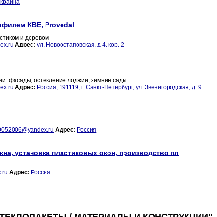
Украина
офилем KBE, Provedal
астиком и деревом
ex.ru
Адрес:
ул. Новоостаповская, д 4, кор. 2
ции: фасады, остекление лоджий, зимние сады.
ex.ru
Адрес:
Россия, 191119, г. Санкт-Петербург, ул. Звенигородская, д. 9
0052006@yandex.ru
Адрес:
Россия
окна, установка пластиковых окон, производство пл
.ru
Адрес:
Россия
СТЕКЛОПАКЕТЫ / МАТЕРИАЛЫ И КОНСТРУКЦИИ"