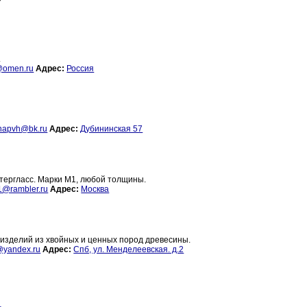
.
omen.ru
Адрес:
Россия
napvh@bk.ru
Адрес:
Дубининская 57
тергласс. Марки М1, любой толщины.
1@rambler.ru
Адрес:
Москва
х изделий из хвойных и ценных пород древесины.
yandex.ru
Адрес:
Спб, ул. Менделеевская. д.2