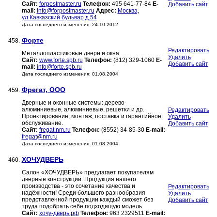
Сайт:
forpostmaster.ru
Телефон:
495 641-77-84
E-
Добавить сайт
mail:
info@forpostmaster.ru
Адрес:
Москва,
ул.Кавказский бульвар д.54
Дата последнего изменения: 24.10.2012
Форте
458.
Редактировать
Металлопластиковые двери и окна.
Удалить
Сайт:
www.forte.spb.ru
Телефон:
(812) 329-1060
E-
Добавить сайт
mail:
info@forte.spb.ru
Дата последнего изменения: 01.08.2004
Фрегат, ООО
459.
Дверные и оконные системы: дерево-
алюминиевые, алюминиевые, решетки и др.
Редактировать
Проектирование, монтаж, поставка и гарантийное
Удалить
обслуживание.
Добавить сайт
Сайт:
fregat.nm.ru
Телефон:
(8552) 34-85-30
E-mail:
fregat@nm.ru
Дата последнего изменения: 01.08.2004
ХОЧУДВЕРЬ
460.
Салон «ХОЧУДВЕРЬ» предлагает покупателям
дверные конструкции. Продукция нашего
производства - это сочетание качества и
Редактировать
надёжности! Среди большого разнообразия
Удалить
представленной продукции каждый сможет без
Добавить сайт
труда подобрать себе подходящую модель.
Сайт:
хочу-дверь.рф
Телефон:
963 2329511
E-mail: