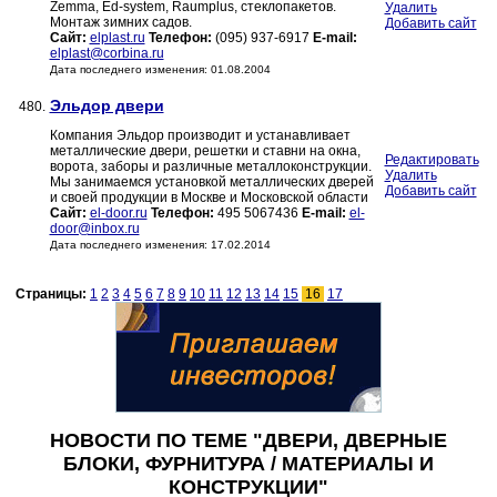
Zemma, Ed-system, Raumplus, стеклопакетов.
Удалить
Монтаж зимних садов.
Добавить сайт
Сайт:
elplast.ru
Телефон:
(095) 937-6917
E-mail:
elplast@corbina.ru
Дата последнего изменения: 01.08.2004
Эльдор двери
480.
Компания Эльдор производит и устанавливает
металлические двери, решетки и ставни на окна,
Редактировать
ворота, заборы и различные металлоконструкции.
Удалить
Мы занимаемся установкой металлических дверей
Добавить сайт
и своей продукции в Москве и Московской области
Сайт:
el-door.ru
Телефон:
495 5067436
E-mail:
el-
door@inbox.ru
Дата последнего изменения: 17.02.2014
Страницы:
1
2
3
4
5
6
7
8
9
10
11
12
13
14
15
16
17
НОВОСТИ ПО ТЕМЕ "ДВЕРИ, ДВЕРНЫЕ
БЛОКИ, ФУРНИТУРА / МАТЕРИАЛЫ И
КОНСТРУКЦИИ"