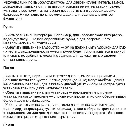
Рекомендации по выбору фурнитуры для дверей (ручек, петель, замков,
доводчиков) зависят от типа двери и условий её эксплуатации. Важно
учитывать вес полотна, материал двери, стиль интерьера и другие
факторы. Ниже приведены рекомендации для разных элементов
фурнитуры.
Ручки
- Учитывать стиль интерьера. Например, для классического интерьера
подойдут латунные или деревянные ручки, а для современного —
металлические или стеклянные.
- Обратить внимание на удобство — ручка должна быть удобной для руки.
- Учесть функциональность — если ручка будет использоваться в ванной
или спальне, выбирать модели с замком, для декоративных дверей —
стационарные ручки.
Петли
- Учитывать вес двери — чем тяжелее дверь, тем более прочные и
большие петли требуются. Лёгкие двери (до 20 кг) могут обойтись двумя
небольшими петлями, для тяжёлых дверей (40 кг и больше) потребуется
установка трёх или даже четырёх петель.
- Обратить внимание на тип установки — накладные петли легко
устанавливаются, врезные — сложно монтировать, но они обеспечивают
более надёжную фиксацию.
- Учесть частоту использования — если дверь используется часто
(например, в коридорах, кухнях, офисах), важно выбирать прочные петли
с подшипниками или доводчиками, которые смогут выдержать большое
количество циклов открывания/закрывания.
Замки