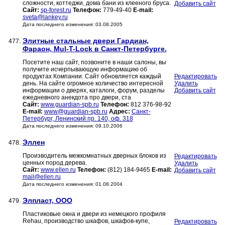
сложности, коттеджи, дома бани из клееного бруса.
Добавить сайт
Сайт:
sp-forest.ru
Телефон:
779-49-40
E-mail:
sveta@lankey.ru
Дата последнего изменения: 03.08.2005
Элитные стальные двери Гардиан,
477.
Фараон, Mul-T-Lock в Санкт-Петербурге.
Посетите наш сайт, позвоните в наши салоны, вы
получите исчерпывающую информацию об
продуктах Компании. Сайт обновляется каждый
Редактировать
день. На сайте огромное количество интересной
Удалить
информации о дверях, каталоги, форум, разделы
Добавить сайт
ежедневного анекдота про двери, ста
Сайт:
www.guardian-spb.ru
Телефон:
812 376-98-92
E-mail:
www@guardian-spb.ru
Адрес:
Санкт-
Петербург, Ленинский пр. 140, оф. 318
Дата последнего изменения: 09.10.2006
Эллен
478.
Производитель межкомнатных дверных блоков из
Редактировать
ценных пород дерева.
Удалить
Сайт:
www.ellen.ru
Телефон:
(812) 184-9465
E-mail:
Добавить сайт
mail@ellen.ru
Дата последнего изменения: 01.08.2004
Элпласт, ООО
479.
Пластиковые окна и двери из немецкого профиля
Rehau, производство шкафов, шкафов-купе,
Редактировать