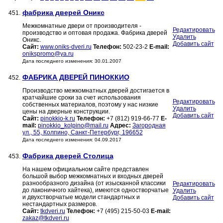
фабрика дверей Оникс
451.
Межкомнатные двери от производителя -
Редактировать
производство и оптовая продажа. Фабрика дверей
Удалить
Оникс.
Добавить сайт
Сайт:
www.oniks-dveri.ru
Телефон:
502-23-2
E-mail:
onikspromo@ya.ru
Дата последнего изменения: 30.01.2007
ФАБРИКА ДВЕРЕЙ ПИНОККИО
452.
Производство межкомнатных дверей достигается в
кратчайшие сроки за счет использования
Редактировать
собственных материалов, поэтому у нас низкие
Удалить
цены на дверные конструкции.
Добавить сайт
Сайт:
pinokkio-k.ru
Телефон:
+7 (812) 919-66-77
E-
mail:
pinokkio_kolpino@mail.ru
Адрес:
Загородная
ул., 55, Колпино, Санкт-Петербург, 196652
Дата последнего изменения: 04.09.2017
Фабрика дверей Столица
453.
На нашем официальном сайте представлен
большой выбор межкомнатных и входных дверей
разнообразного дизайна (от изысканной классики
Редактировать
до лаконичного хайтека), имеются одностворчатые
Удалить
и двухстворчатые модели стандартных и
Добавить сайт
нестандартных размеров.
Сайт:
tkdveri.ru
Телефон:
+7 (495) 215-50-03
E-mail:
zakaz@tkdveri.ru