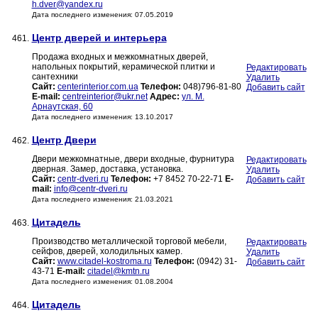
h.dver@yandex.ru
Дата последнего изменения: 07.05.2019
Центр дверей и интерьера
461.
Продажа входных и межкомнатных дверей,
напольных покрытий, керамической плитки и
Редактировать
сантехники
Удалить
Сайт:
centerinterior.com.ua
Телефон:
048)796-81-80
Добавить сайт
E-mail:
centreinterior@ukr.net
Адрес:
ул. М.
Арнаутская, 60
Дата последнего изменения: 13.10.2017
Центр Двери
462.
Двери межкомнатные, двери входные, фурнитура
Редактировать
дверная. Замер, доставка, установка.
Удалить
Сайт:
centr-dveri.ru
Телефон:
+7 8452 70-22-71
E-
Добавить сайт
mail:
info@centr-dveri.ru
Дата последнего изменения: 21.03.2021
Цитадель
463.
Производство металлической торговой мебели,
Редактировать
сейфов, дверей, холодильных камер.
Удалить
Сайт:
www.citadel-kostroma.ru
Телефон:
(0942) 31-
Добавить сайт
43-71
E-mail:
citadel@kmtn.ru
Дата последнего изменения: 01.08.2004
Цитадель
464.