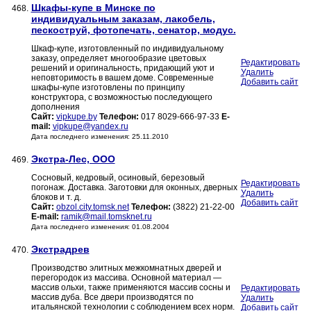
Шкафы-купе в Минске по
468.
индивидуальным заказам, лакобель,
пескоструй, фотопечать, сенатор, модус.
Шкаф-купе, изготовленный по индивидуальному
заказу, определяет многообразие цветовых
Редактировать
решений и оригинальность, придающий уют и
Удалить
неповторимость в вашем доме. Современные
Добавить сайт
шкафы-купе изготовлены по принципу
конструктора, с возможностью последующего
дополнения
Сайт:
vipkupe.by
Телефон:
017 8029-666-97-33
E-
mail:
vipkupe@yandex.ru
Дата последнего изменения: 25.11.2010
Экстра-Лес, ООО
469.
Сосновый, кедровый, осиновый, березовый
Редактировать
погонаж. Доставка. Заготовки для оконных, дверных
Удалить
блоков и т. д.
Добавить сайт
Сайт:
obzol.city.tomsk.net
Телефон:
(3822) 21-22-00
E-mail:
ramik@mail.tomsknet.ru
Дата последнего изменения: 01.08.2004
Экстрадрев
470.
Производство элитных межкомнатных дверей и
перегородок из массива. Основной материал —
массив ольхи, также применяются массив сосны и
Редактировать
массив дуба. Все двери производятся по
Удалить
итальянской технологии с соблюдением всех норм.
Добавить сайт