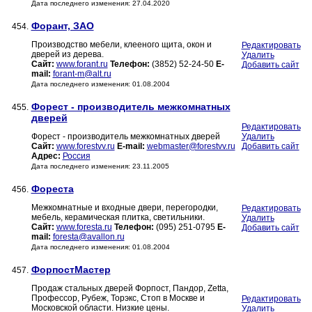
Дата последнего изменения: 27.04.2020
Форант, ЗАО
454.
Производство мебели, клееного щита, окон и
Редактировать
дверей из дерева.
Удалить
Сайт:
www.forant.ru
Телефон:
(3852) 52-24-50
E-
Добавить сайт
mail:
forant-m@alt.ru
Дата последнего изменения: 01.08.2004
Форест - производитель межкомнатных
455.
дверей
Редактировать
Форест - производитель межкомнатных дверей
Удалить
Сайт:
www.forestvv.ru
E-mail:
webmaster@forestvv.ru
Добавить сайт
Адрес:
Россия
Дата последнего изменения: 23.11.2005
Фореста
456.
Межкомнатные и входные двери, перегородки,
Редактировать
мебель, керамическая плитка, светильники.
Удалить
Сайт:
www.foresta.ru
Телефон:
(095) 251-0795
E-
Добавить сайт
mail:
foresta@avallon.ru
Дата последнего изменения: 01.08.2004
ФорпостМастер
457.
Продаж стальных дверей Форпост, Пандор, Zetta,
Профессор, Рубеж, Торэкс, Стоп в Москве и
Редактировать
Московской области. Низкие цены.
Удалить