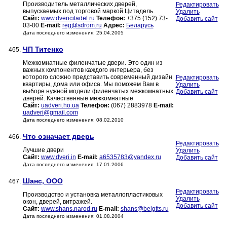
Производитель металлических дверей,
Редактировать
выпускаемых под торговой маркой Цитадель.
Удалить
Сайт:
www.dvericitadel.ru
Телефон:
+375 (152) 73-
Добавить сайт
03-00
E-mail:
reg@sdrom.ru
Адрес:
Беларусь
Дата последнего изменения: 25.04.2005
ЧП Титенко
465.
Межкомнатные филенчатые двери. Это один из
важных компонентов каждого интерьера, без
которого сложно представить современный дизайн
Редактировать
квартиры, дома или офиса. Мы поможем Вам в
Удалить
выборе нужной модели филенчатых межкомнатных
Добавить сайт
дверей. Качественные межкомнатные
Сайт:
uadveri.ho.ua
Телефон:
(067) 2883978
E-mail:
uadveri@gmail.com
Дата последнего изменения: 08.02.2010
Что означает дверь
466.
Редактировать
Лучшие двери
Удалить
Сайт:
www.dveri.in
E-mail:
a6535783@yandex.ru
Добавить сайт
Дата последнего изменения: 17.01.2006
Шанс, ООО
467.
Редактировать
Производство и установка металлопластиковых
Удалить
окон, дверей, витражей.
Добавить сайт
Сайт:
www.shans.narod.ru
E-mail:
shans@belgtts.ru
Дата последнего изменения: 01.08.2004