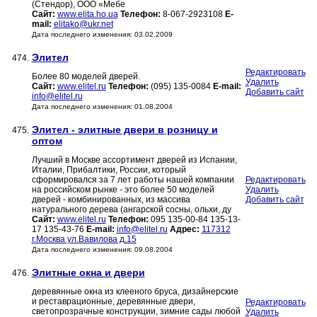
(Стендор), ООО «Мебе
Сайт:
www.elita.ho.ua
Телефон:
8-067-2923108
E-
mail:
elitako@ukr.net
Дата последнего изменения: 03.02.2009
Элител
474.
Редактировать
Более 80 моделей дверей.
Удалить
Сайт:
www.elitel.ru
Телефон:
(095) 135-0084
E-mail:
Добавить сайт
info@elitel.ru
Дата последнего изменения: 01.08.2004
Элител - элитные двери в розницу и
475.
оптом
Лучший в Москве ассортимент дверей из Испании,
Италии, Прибалтики, России, который
сформировался за 7 лет работы нашей компании
Редактировать
на российском рынке - это более 50 моделей
Удалить
дверей - комбинированных, из массива
Добавить сайт
натурального дерева (ангарской сосны, ольхи, ду
Сайт:
www.elitel.ru
Телефон:
095 135-00-84 135-13-
17 135-43-76
E-mail:
info@elitel.ru
Адрес:
117312
г.Москва ул.Вавилова д.15
Дата последнего изменения: 09.08.2004
Элитные окна и двери
476.
деревянные окна из клееного бруса, дизайнерские
и реставрационные, деревянные двери,
Редактировать
светопрозрачные конструкции, зимние сады любой
Удалить