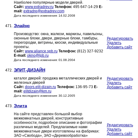
Наиболее популярные модели дверей.
Сайт:
www.extradrev.ru
Телефон:
495 647-14-29
E-
mail:
extradre@extradrev.com
Дата последнего изменения: 14.02.2008
Элайнс
471.
Производство: окна, жалюзи, маркизы, павильоны,
оконные блоки, двери, дверные блоки, тамбуры,
Редактировать
перегородки, витрины, киоски, индивидуальные
Удалить
проекты.
Добавить сайт
Сайт:
www.aliance.spb.ru
Телефон:
(812) 327-9232
E-mail:
okno@lpb.ru
Дата последнего изменения: 01.08.2004
ЭЛИТ-ДИЗАЙН
472.
каталог дверей: продажа металлических дверей и
Редактировать
железных дверей
Удалить
Сайт:
doors.elit-dizain.ru
Телефон:
136-95-73
E-
Добавить сайт
mail:
elitdizain@km.ru
Дата последнего изменения: 30.12.2005
Элита
473.
На сайте представлен большой выбор
межкомнатных дверей, конструктивные
особенности, подробное описание и фотографии
Редактировать
различных моделей. Предлагаемые нами
Удалить
межкомнатные двери изготовлены на фабриках:
Добавить сайт
ЗАО «Свобода», ЗАО «Деревообработка»