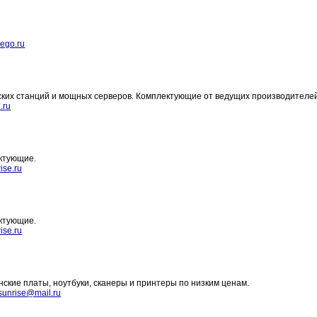
ego.ru
ких станций и мощных серверов. Комплектующие от ведущих производителей
.ru
ектующие.
ise.ru
ектующие.
ise.ru
ские платы, ноутбуки, сканеры и принтеры по низким ценам.
sunrise@mail.ru