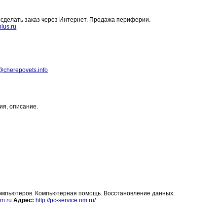
сделать заказ через Интернет. Продажа периферии.
lus.ru
@cherepovets.info
ия, описание.
омпьютеров. Компьютерная помощь. Восстановление данных.
m.ru
Адрес:
http://pc-service.nm.ru/