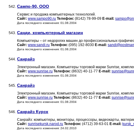
Сампо-90, ООО
542.
Сервис и продажа компьютерных технологий.
Сайт:
www.sampo90.ru
Телефон:
(8142) 78-99-09
E-mail:
sampo@on
Дата последнего изменения: 01.08.2004
Санди, компьютерный магазин
543.
Компьютеры – от недорогих машин до профессиональных графичес
Сайт:
www.sandi.ru
Телефон:
(095) 192-8030
E-mail:
sandi@postman
Дата последнего изменения: 01.08.2004
Санрайз
544.
Электронный магазин. Компьютеры торговой марки Sunrise, компл
Сайт:
www.sunrise.ru
Телефон:
(8632) 40-11-77
E-mail:
sunrise@sunr
Дата последнего изменения: 01.08.2004
Санрайз
545.
Электронный магазин. Компьютеры торговой марки Sunrise, компл
Сайт:
www.sunrise.ru
Телефон:
(8632) 40-11-77
E-mail:
sunrise@sunr
Дата последнего изменения: 01.08.2004
Санрайз Курск
546.
Санрайз: компьютеры, мониторы, процессоры, видеокарты, материн
Сайт:
sunrisekursk.narod.ru
Телефон:
(4712) 39-63-01
E-mail:
kursk_
Дата последнего изменения: 24.02.2010