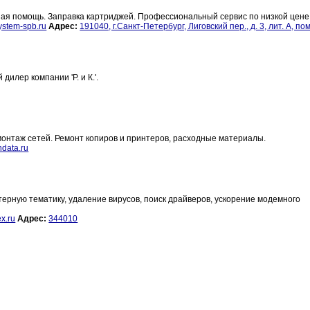
ая помощь. Заправка картриджей. Профессиональный сервис по низкой цене
stem-spb.ru
Адрес:
191040, г.Санкт-Петербург, Лиговский пер., д. 3, лит. А, по
илер компании 'Р. и К.'.
онтаж сетей. Ремонт копиров и принтеров, расходные материалы.
data.ru
терную тематику, удаление вирусов, поиск драйверов, ускорение модемного
x.ru
Адрес:
344010