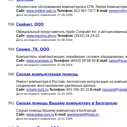
Абонентское обслуживание компьютеров в СПб. Любая Компьютерн
Сайт:
www.system-spb.ru
Телефон:
812 967-7977
E-mail:
evgeniy@sy
Дата последнего изменения: 27.08.2008
Скайнет, ООО
558.
Официальный представитель Apple Computer Inc. и авторизованный д
Сайт:
www.maxima.sky.ru
Телефон:
(3432) 24-24-02
Дата последнего изменения: 01.08.2004
Сканер, ТК, ООО
559.
Компьютеры, комплектующие, периферия, сетевое оборудование, м
Сайт:
www.scandata.ru
Телефон:
(8443) 39-58-50
E-mail:
sales@scan
Дата последнего изменения: 01.08.2004
Скорая компьютерная помощь
560.
Ремонт компьютера в Ростове, бесплатная консультация на компью
соединения, восстановление удаленных данных.
Сайт:
pchelp.hut1.ru
Телефон:
863 296-30-15
E-mail:
rescueit@yande
Дата последнего изменения: 21.10.2005
Скорая помощь Вашему компьютеру в Белгороде
561.
Скорая помощь Вашему компьютеру в Белгороде
Сайт:
www.askar.com.ru
E-mail:
wwwewwef@mail.ru
Дата последнего изменения: 10.01.2006