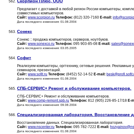
Скорпион Плюс, ООО
562.
Предлагает с доставкой в любой регион России компьютеры, компл
совместимых компьютеров.
Сайт:
www.scorpion.ru
Телефон:
(812) 320-7160
E-mail:
info@scorpio
Дата последнего изменения: 01.08.2004
Сонекс
563.
Сонекс :: продажа компьютеров, серверов, ноутбуков.
Сайт:
www.sonexco.ru
Телефон:
095 903-85-08
E-mail:
sales@sonex
Дата последнего изменения: 03.05.2005
Софит
564.
Реализуем компьютеры, оргтехнику, сетевые решения. Рекламные 
семинаров, презентаций.
Сайт:
www.sofit.ru
Телефон:
(8452) 52-14-52
E-mail:
besk@profi.sofit.
Дата последнего изменения: 01.08.2004
СПБ-СЕРВИС+ Ремонт и обслуживание компьютеров.
565.
СПБ-СЕРВИС+ Ремонт и обслуживание компьютеров.
Сайт:
www.comp-remont.spb.ru
Телефон:
812 (905) 226-85-17/18
E-m
Дата последнего изменения: 09.08.2004
Специализированная лаборатория. Восстановление д
566.
Восстановление данных. Специализированная лаборатория.
Сайт:
www.nscenter.ru
Телефон:
095 782-7222
E-mail:
hozyainov@nsc
Дата последнего изменения: 01.08.2004