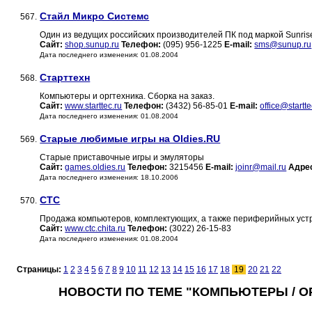
Стайл Микро Системс
567.
Один из ведущих российских производителей ПК под маркой Sunris
Сайт:
shop.sunup.ru
Телефон:
(095) 956-1225
E-mail:
sms@sunup.ru
Дата последнего изменения: 01.08.2004
Старттехн
568.
Компьютеры и оргтехника. Сборка на заказ.
Сайт:
www.starttec.ru
Телефон:
(3432) 56-85-01
E-mail:
office@startte
Дата последнего изменения: 01.08.2004
Старые любимые игры на Oldies.RU
569.
Старые приставочные игры и эмуляторы
Сайт:
games.oldies.ru
Телефон:
3215456
E-mail:
joinr@mail.ru
Адре
Дата последнего изменения: 18.10.2006
СТС
570.
Продажа компьютеров, комплектующих, а также периферийных устр
Сайт:
www.ctc.chita.ru
Телефон:
(3022) 26-15-83
Дата последнего изменения: 01.08.2004
Страницы:
1
2
3
4
5
6
7
8
9
10
11
12
13
14
15
16
17
18
19
20
21
22
НОВОСТИ ПО ТЕМЕ "КОМПЬЮТЕРЫ / О