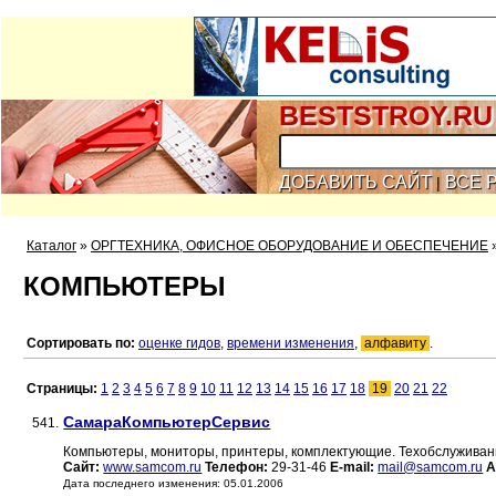
BESTSTROY.RU
ДОБАВИТЬ САЙТ
ВСЕ 
|
Каталог
»
ОРГТЕХНИКА, ОФИСНОЕ ОБОРУДОВАНИЕ И ОБЕСПЕЧЕНИЕ
КОМПЬЮТЕРЫ
Сортировать по:
оценке гидов
,
времени изменения
,
алфавиту
.
Страницы:
1
2
3
4
5
6
7
8
9
10
11
12
13
14
15
16
17
18
19
20
21
22
СамараКомпьютерСервис
541.
Компьютеры, мониторы, принтеры, комплектующие. Техобслуживани
Сайт:
www.samcom.ru
Телефон:
29-31-46
E-mail:
mail@samcom.ru
А
Дата последнего изменения: 05.01.2006