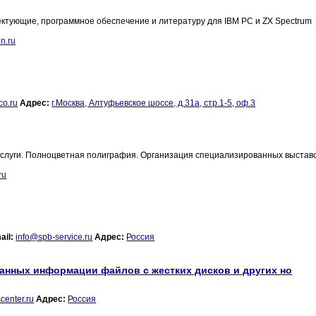
ектующие, программное обеспечение и литературу для IBM PC и ZX Spectrum
n.ru
co.ru
Адрес:
г.Москва, Алтуфьевское шоссе, д.31а, стр.1-5, оф.3
услуги. Полноцветная полиграфия. Организация специализированных выставо
ru
ail:
info@spb-service.ru
Адрес:
Россия
анных информации файлов с жестких дисков и других но
enter.ru
Адрес:
Россия