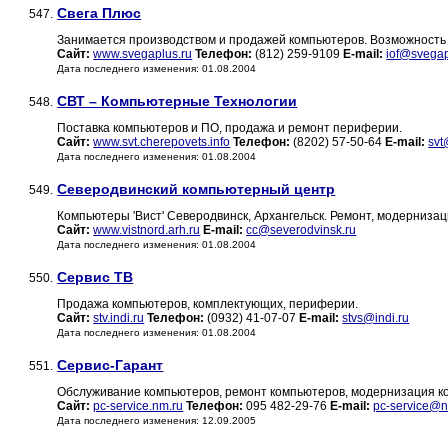
Свега Плюс
547.
Занимается производством и продажей компьютеров. Возможность 
Сайт:
www.svegaplus.ru
Телефон:
(812) 259-9109
E-mail:
iof@svegap
Дата последнего изменения: 01.08.2004
СВТ – Компьютерные Технологии
548.
Поставка компьютеров и ПО, продажа и ремонт периферии.
Сайт:
www.svt.cherepovets.info
Телефон:
(8202) 57-50-64
E-mail:
svt
Дата последнего изменения: 01.08.2004
Северодвинский компьютерный центр
549.
Компьютеры 'Вист' Северодвинск, Архангельск. Ремонт, модернизац
Сайт:
www.vistnord.arh.ru
E-mail:
cc@severodvinsk.ru
Дата последнего изменения: 01.08.2004
Сервис ТВ
550.
Продажа компьютеров, комплектующих, периферии.
Сайт:
stv.indi.ru
Телефон:
(0932) 41-07-07
E-mail:
stvs@indi.ru
Дата последнего изменения: 01.08.2004
Сервис-Гарант
551.
Обслуживание компьютеров, ремонт компьютеров, модернизация к
Сайт:
pc-service.nm.ru
Телефон:
095 482-29-76
E-mail:
pc-service@n
Дата последнего изменения: 12.09.2005