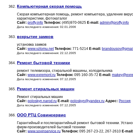
Компьютерная скорая помощь
362.
Скорая компьютерная помощь, ремонт компьютера, удаление вирусов
характеристики, фотокаталог
Сайт:
proffy.info
Телефон:
(495)970-0625
E-mail:
admin@proffy.info
Дата последнего изменения: 02.01.2006
вскрытие замков
363.
установка замков
Сайт:
www.vzlomu.net
Телефон:
771-5214
E-mail:
brandousov@gmai
Дата последнего изменения: 22.12.2005
Ремонт бытовой техники
364.
ремонт телевизора, стиральной машины, холодильника
Сайт:
www.exremont.ru
Телефон:
095 160-35-72
E-mail:
makey@exre
Дата последнего изменения: 07.12.2005
Ремонт стиральных машин
365.
Ремонт стиральных машин
Сайт:
poloskyn.narod.ru
E-mail:
poloskyn@yandex.ru
Адрес:
Россия
Дата последнего изменения: 07.12.2005
ООО РТЦ Совинсервис
366.
Гарантийный и послегарантийный ремонт бытовой техники. Установ
фирм-производителей бытовой техники
Сайт:
www.sovinservice.ru
Телефон:
095 267-23-22, 267-2610
E-mail