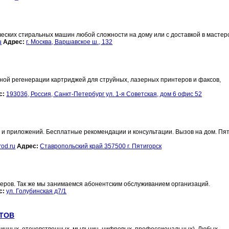
еских стиральных машин любой сложности на дому или с доставкой в мастер
u
Адрес:
г. Москва, Варшавское ш., 132
ной регенерации картриджей для струйных, лазерных принтеров и факсов,
с:
193036, Россия, Санкт-Петербург ул. 1-я Советская, дом 6 офис 52
 и приложений. Бесплатные рекомендации и консультации. Вызов на дом. Пяти
od.ru
Адрес:
Cтавропольский край 357500 г. Пятигорск
ров. Так же мы занимаемся абонентским обслуживанием организаций.
с:
ул. Голубинская д7/1
ТОВ