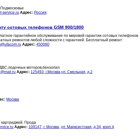
и Подмосковье
-service.ru
Адрес:
Россия
нту сотовых телефонов GSM 900/1800
атное гарантийное обслуживание по мировой гарантии сотовых телефонов
платных ремонтов любой сложности с гарантией. Бесплатный ремонт:
m@ufacom.ru
Адрес:
450080
с ДВС,лодочных моторов,бензопил
u@mail.ru
Адрес:
125493, г.Москва,ул. Смольная, д.2
ес:
Москва
а картриджей. Прода
rvice.ru
Адрес:
109147, г. Москва, ул. Марксистская, д.34, корп.4