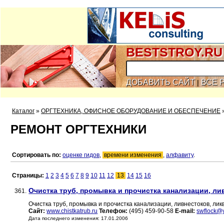
BESTSTROY.RU
ДОБАВИТЬ САЙТ
ВСЕ 
|
Каталог
»
ОРГТЕХНИКА, ОФИСНОЕ ОБОРУДОВАНИЕ И ОБЕСПЕЧЕНИЕ
РЕМОНТ ОРГТЕХНИКИ
Сортировать по:
оценке гидов
,
времени изменения
,
алфавиту
.
Страницы:
1
2
3
4
5
6
7
8
9
10
11
12
13
14
15
16
Очистка труб, промывка и прочистка канализации, ли
361.
Очистка труб, промывка и прочистка канализации, ливнестоков, ли
Сайт:
www.chistkatrub.ru
Телефон:
(495) 459-90-58
E-mail:
swflock@
Дата последнего изменения: 17.01.2006