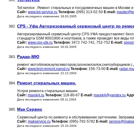
381.
Tot-service : Ремонт стиральных и посудомоечных машин в Москве 
Сайт:
www.tot-service.ru
Телефон:
(095) 313-02-50
E-mail:
master@tot
Дата последнего изменения: 18.03.2005
CPS - Уфа Авторизованный сервисный центр по ремо
382.
Авторизированный сервисный центр CPS-УФА предоставляет беспл
стандарта GSM 900/1800 и ноутбуков, а также проводит все виды 
Сайт:
www.cps-ufa.ru
Телефон:
3472 742-742, 752-752
E-mail:
spgs
Дата последнего изменения: 16.02.2005
Радар-МЮ
383.
ремонт мотоблоков,культиваторов,газонокосилок,снегоуборщиков 
Сайт:
www.krot-remont.narod.ru
Телефон:
156-73-00
E-mail:
radar-m
Дата последнего изменения: 22.12.2004
Ремонт стиральных машин.
384.
Услуги ремонта стиральных машин.
Сайт:
marek4.ru
Телефон:
118-80-67
E-mail:
marek4@yandex.ru
Адр
Дата последнего изменения: 09.11.2004
Мак Сервис
385.
Сервисный центр по ремонту и обслуживанию оргтехники. Заправк
Сайт:
makservice.ru
Телефон:
(095)-792-5782
E-mail:
service@makse
Дата последнего изменения: 15.10.2004