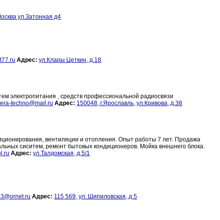
осква ул.Затонная д4
77.ru
Адрес:
ул.Клары Цеткин, д.18
тем электропитания , средств профессиональной радиосвязи
tera-techno@mail.ru
Адрес:
150048, г.Ярославль, ул.Кривова, д.38
иционирования, вентиляции и отопления. Опыт работы 7 лет. Продажа
льных сиситем, ремонт бытовых кондиционеров. Мойка внешнего блока.
l.ru
Адрес:
ул.Талдомская, д.5/1
3@ornet.ru
Адрес:
115 569, ул. Шипиловская, д.5