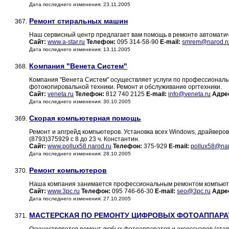
Дата последнего изменения: 23.11.2005
Ремонт стиральных машин
367.
Наш сервисный центр предлагает вам помощь в ремонте автоматич
Сайт:
www.a-star.ru
Телефон:
095 314-58-90
E-mail:
smrem@narod.r
Дата последнего изменения: 13.11.2005
Компания "Венета Систем"
368.
Компания "Венета Систем" осуществляет услуги по профессиональ
фотокопировальной техники. Ремонт и обслуживание оргтехники.
Сайт:
veneta.ru
Телефон:
812 740 2125
E-mail:
info@veneta.ru
Адре
Дата последнего изменения: 30.10.2005
Скорая компьютерная помощь
369.
Ремонт и апгрейд компьютеров. Установка всех Windows, драйверов
(8793)375929 с 8 до 23 ч. Константин.
Сайт:
www.pollux58.narod.ru
Телефон:
375-929
E-mail:
pollux58@nar
Дата последнего изменения: 28.10.2005
Ремонт компьютеров
370.
Наша компания занимается профессиональным ремонтом компьюте
Сайт:
www.3pc.ru
Телефон:
095 746-66-30
E-mail:
seo@3pc.ru
Адре
Дата последнего изменения: 27.10.2005
МАСТЕРСКАЯ ПО РЕМОНТУ ЦИФРОВЫХ ФОТОАППАРА
371.