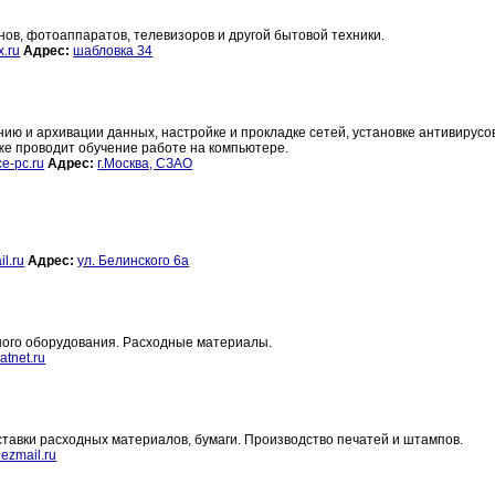
в, фотоаппаратов, телевизоров и другой бытовой техники.
.ru
Адрес:
шабловка 34
нию и архивации данных, настройке и прокладке сетей, установке антивирусо
кже проводит обучение работе на компьютере.
ce-pc.ru
Адрес:
г.Москва, СЗАО
l.ru
Адрес:
ул. Белинского 6а
ного оборудования. Расходные материалы.
tnet.ru
тавки расходных материалов, бумаги. Производство печатей и штампов.
ezmail.ru