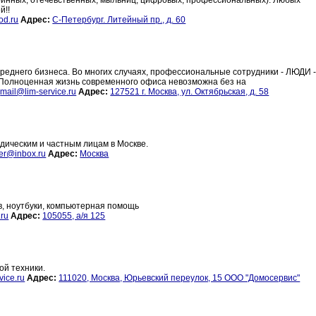
ринных, отечевственных, мыльниц, цифровых, профессиональных). Любых
й!!
od.ru
Адрес:
С-Петербург. Литейный пр., д. 60
еднего бизнеса. Во многих случаях, профессиональные сотрудники - ЛЮДИ -
 Полноценная жизнь современного офиса невозможна без на
mail@lim-service.ru
Адрес:
127521 г. Москва, ул. Октябрьская, д. 58
ическим и частным лицам в Москве.
er@inbox.ru
Адрес:
Москва
в, ноутбуки, компьютерная помощь
ru
Адрес:
105055, а/я 125
ой техники.
ice.ru
Адрес:
111020, Москва, Юрьевский переулок, 15 ООО "Домосервис"