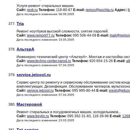
Услуги-ремонт стиральных машин.
Сайт:
resti.ru
Телефон:
118-80-67
E-mail:
remco@pochta.ru
Адрес:
М
Дата последнего изменения: 06.06.2005
Tria
377.
Ремонт ноутбуков высокой сложности, снятие паролей.
Сайт:
www.remont77.ru
Телефон:
095 506-44-09
E-mail:
mail@remont
Дата последнего изменения: 15.05.2005
АльтерА
378.
Инженерно-технический центр <АльтерА>. Монтаж и настройка сис
Сайт:
www.techno-center.narod.ru
Телефон:
920 654-15-26
E-mail:
al
Дата последнего изменения: 07.04.2005
service.jetcool.ru
379.
Сервис-центр по ремонту и сервисному обслуживанию систем конд
комплектующих. Дезинфекция. Обслуживание чиллеров, мультизона
Сайт:
service.jetcool.ru
Телефон:
095 995-80-44
E-mail:
sresh@jetcoo
Дата последнего изменения: 07.04.2005
Мастеровой
380.
Ремонт стиральных и посудомоечных машин, холодильников...
Сайт:
www.freylin.ru
Телефон:
095 392-31-83, 118-39-96
E-mail:
1269
Дата последнего изменения: 23.03.2005
Tot-service