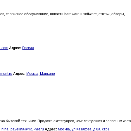
, сервисное обслуживание, новости hardware и software, статьи, обзоры,
l.com
Адрес:
Россия
mont.ru
Адрес:
Москва, Марьино
ка бытовой техникик. Продажа аксессуаров, комплектующих и запасных част
:
nina_pavelina@mtu-net.ru
Адрес:
Москва, ул.Казакова, д.8а, стр1