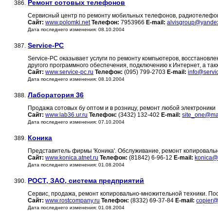
Ремонт сотовых телефонов
386.
Сервисный центр по ремонту мобильных телефонов, радиотелефоно
Сайт:
www.polomki.net
Телефон:
7953966
E-mail:
alvisgroup@yandex
Дата последнего изменения: 08.10.2004
Service-PC
387.
Service-PC оказывает услуги по ремонту компьютеров, восстановле
другого программного обеспечения, подключению к Интернет, а та
Сайт:
www.service-pc.ru
Телефон:
(095) 799-2703
E-mail:
info@servi
Дата последнего изменения: 08.10.2004
Лаборатория 36
388.
Продажа сотовых бу оптом и в розницу, ремонт любой электроники
Сайт:
www.lab36.ur.ru
Телефон:
(3432) 132-402
E-mail:
site_one@mai
Дата последнего изменения: 07.10.2004
Коника
389.
Представитель фирмы 'Коника'. Обслуживание, ремонт копироваль
Сайт:
www.konica.atnet.ru
Телефон:
(81842) 6-96-12
E-mail:
konica@a
Дата последнего изменения: 01.08.2004
РОСТ, ЗАО, система предприятий
390.
Cервис, продажа, ремонт копировально-множительной техники. Пос
Сайт:
www.rostcompany.ru
Телефон:
(8332) 69-37-84
E-mail:
copier@
Дата последнего изменения: 01.08.2004