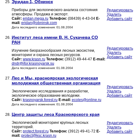
Эридан-1, Обнинск
25.
Приборы для экологического анализа состояния
Редактировать
атмосферы. Продажа и экспорт.
Удалить
Сайт:
eridan.mega.ru
Телефон:
(08439) 4-43-04
E-
Добавить сайт
mail:
eridan@obninsk.com
Дата последнего изменения: 01.08.2004
Институт леса имени В. Н. Сукачева СО
26.
РАН
Редактировать
Изучение биоразнообразия лесных экосистем,
Удалить
мониторинг и охрана лесных ресурсов.
Добавить сайт
Сайт:
www.krasn.ru
Телефон:
(3912) 49-44-47
E-mail:
dndr@ifor.krasnoyarsk.su
Дата последнего изменения: 01.08.2004
Лес и Мы, красноярская экологическая
27.
молодежная общественная организация
Редактировать
Экологические исследования и разработки,
Удалить
экологическое образование молодежи.
Добавить сайт
Сайт:
krasnoyarsk.forest.ru
E-mail:
ecoles@online.ru
Дата последнего изменения: 01.08.2004
Центр защиты леса Красноярского края
28.
Экологический мониторинг крупных лесных
Редактировать
территорий.
Удалить
Сайт:
protect.forest.ru
Телефон:
(3912) 49-41-72
E-
Добавить сайт
mail:
protect@ksc.krasn.ru