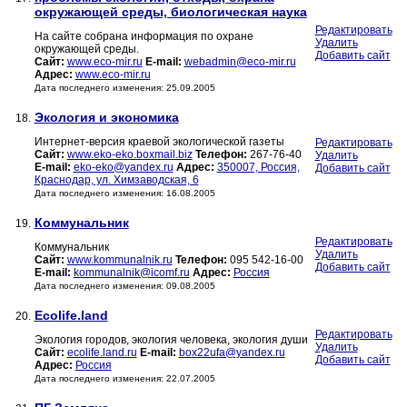
окружающей среды, биологическая наука
Редактировать
На сайте собрана информация по охране
Удалить
окружающей среды.
Добавить сайт
Сайт:
www.eco-mir.ru
E-mail:
webadmin@eco-mir.ru
Адрес:
www.eco-mir.ru
Дата последнего изменения: 25.09.2005
Экология и экономика
18.
Интернет-версия краевой экологической газеты
Редактировать
Сайт:
www.eko-eko.boxmail.biz
Телефон:
267-76-40
Удалить
E-mail:
eko-eko@yandex.ru
Адрес:
350007, Россия,
Добавить сайт
Краснодар, ул. Химзаводская, 6
Дата последнего изменения: 16.08.2005
Коммунальник
19.
Редактировать
Коммунальник
Удалить
Сайт:
www.kommunalnik.ru
Телефон:
095 542-16-00
Добавить сайт
E-mail:
kommunalnik@icomf.ru
Адрес:
Россия
Дата последнего изменения: 09.08.2005
Ecolife.land
20.
Редактировать
Экология городов, экология человека, экология души
Удалить
Сайт:
ecolife.land.ru
E-mail:
box22ufa@yandex.ru
Добавить сайт
Адрес:
Россия
Дата последнего изменения: 22.07.2005