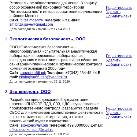
Региональное общественное движение. В защиту
особо охраняемой природной территории
Редактировать
"Битцевский лес" и интересов жителей прилегающих
Удалить
районов Москвы.
Добавить сайт
Сайт:
bitza.moscow
Телефон:
н/т
E-mail:
sm.bitza.save@gmail.com
Дата последнего изменения: 17.04.2021
Экологическая безопасность, ООО
2.
ООО «Экологическая безопасность» -
многопрофильная испытательная аналитическая
лаборатория, проводящая лабораторные
Редактировать
исследования и испытания в различных областях
Удалить
санитарно-гигиенического и экологического контроля.
Добавить сайт
Компания основана в 2005 году
Сайт:
экология66.рф
Телефон:
+7(343) 234-45-44
E-
mail:
ekologiya66-ekb@yandex.ru
Дата последнего изменения: 02.11.2020
Эко-консульт, ООО
3.
Разработка природоохранной документации,
проектов ПНООЛР, ПДВ, СЗЗ, НДС, осуществление
производственного контроля, разработка раздела
Редактировать
ОВОС для намечаемой хозяйственной деятельности
Удалить
на всех стадиях проектирования, а так же
Добавить сайт
экологический аудит и консалтинг.
Сайт:
эко-консульт.рф
Телефон:
499 0000000
E-mail:
office.eco-konsult@mail.ru
Дата последнего изменения: 15.09.2020