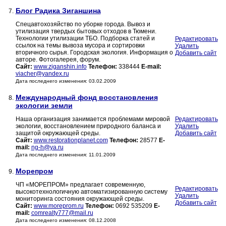
Блог Радика Зиганшина
7.
Спецавтохозяйство по уборке города. Вывоз и
утилизация твердых бытовых отходов в Тюмени.
Технологии утилизации ТБО. Подборка статей и
Редактировать
ссылок на темы вывоза мусора и сортировки
Удалить
вторичного сырья. Городская экология. Информация о
Добавить сайт
авторе. Фотогалерея, форум.
Сайт:
www.ziganshin.info
Телефон:
338444
E-mail:
viacher@yandex.ru
Дата последнего изменения: 03.02.2009
Международный фонд восстановления
8.
экологии земли
Наша организация занимается проблемами мировой
Редактировать
экологии, восстановлением природного баланса и
Удалить
защитой окружающей среды.
Добавить сайт
Сайт:
www.restorationplanet.com
Телефон:
28577
E-
mail:
ng-h@ya.ru
Дата последнего изменения: 11.01.2009
Морепром
9.
ЧП «МОРЕПРОМ» предлагает современную,
Редактировать
высокотехнологичную автоматизированную систему
Удалить
мониторинга состояния окружающей среды.
Добавить сайт
Сайт:
www.moreprom.ru
Телефон:
0692 535209
E-
mail:
comrealty777@mail.ru
Дата последнего изменения: 08.12.2008