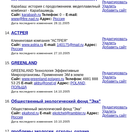
Редактировать
Удалить
Карабаш: история с продолжением. медеплавилный
Добавить сайт
комбинат - Карабашмедь
Сайт:
karabash.ru
Телефон:
0 --
E-mail:
www@fire.nad.ru
Адрес:
Россия
Дата последнего изменения: 28.11.2005
АСТРЕЯ
14.
Редактировать
Клининговая компания "АСТРЕЯ"
Удалить
Сайт:
www.astria.ru
E-mail:
140175@mail.ru
Адрес:
Добавить сайт
Россия
Дата последнего изменения: 27.10.2005
GREENLAND
15.
GREENLAND Технология Эффективные
Редактировать
Микроорганизмы. Применение ЭМ в земле
Удалить
Сайт:
www.greenland.polagro.ru
Телефон:
4881 888
Добавить сайт
53 25
E-mail:
aktru@onet.pl
Адрес:
POLAND,
ПОЛЬША
Дата последнего изменения: 14.10.2005
Общественный экологический фонд "Эка"
16.
Редактировать
Общественный экологический фонд "Эка"
Удалить
Сайт:
ekafond.ru
E-mail:
ekotchet@rambler.ru
Адрес:
Добавить сайт
Россия
Дата последнего изменения: 10.10.2005
проблемы экологии, отходы, охрана
17.