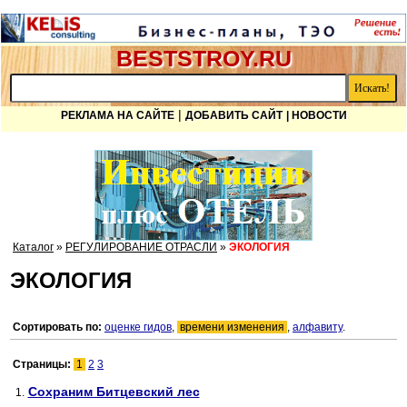
BESTSTROY.RU
|
РЕКЛАМА НА САЙТЕ
ДОБАВИТЬ САЙТ
| НОВОСТИ
Каталог
»
РЕГУЛИРОВАНИЕ ОТРАСЛИ
»
ЭКОЛОГИЯ
ЭКОЛОГИЯ
Сортировать по:
оценке гидов
,
времени изменения
,
алфавиту
.
Страницы:
1
2
3
Сохраним Битцевский лес
1.