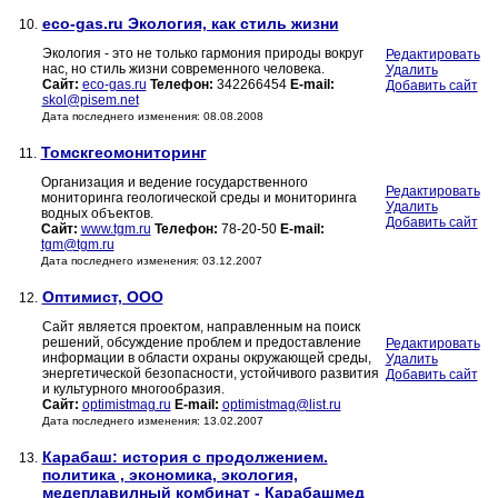
eco-gas.ru Экология, как стиль жизни
10.
Экология - это не только гармония природы вокруг
Редактировать
нас, но стиль жизни современного человека.
Удалить
Сайт:
eco-gas.ru
Телефон:
342266454
E-mail:
Добавить сайт
skol@pisem.net
Дата последнего изменения: 08.08.2008
Томскгеомониторинг
11.
Организация и ведение государственного
Редактировать
мониторинга геологической среды и мониторинга
Удалить
водных объектов.
Добавить сайт
Сайт:
www.tgm.ru
Телефон:
78-20-50
E-mail:
tgm@tgm.ru
Дата последнего изменения: 03.12.2007
Оптимист, ООО
12.
Сайт является проектом, направленным на поиск
решений, обсуждение проблем и предоставление
Редактировать
информации в области охраны окружающей среды,
Удалить
энергетической безопасности, устойчивого развития
Добавить сайт
и культурного многообразия.
Сайт:
optimistmag.ru
E-mail:
optimistmag@list.ru
Дата последнего изменения: 13.02.2007
Карабаш: история с продолжением.
13.
политика , экономика, экология,
медеплавилный комбинат - Карабашмед