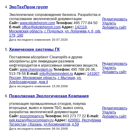
ЭкоТехПром групп
4.
Экологическое сопровождение бизнеса. Разработка и
согласование экологической документации.
Редактировать
Сайт:
www.ekotehprom.com
Телефон:
495 777-84-50
Удалить
E-mail:
office@ekotehprom.com
Адрес:
142116,
Добавить сайт
Московская область, г. Подольск, ул. Лобачева д. 6, оф.
179, 180
Дата последнего изменения: 20.07.2020
Химические системы ГК
5.
Поставляем абсорбент Cleanspills и другие
абсорбенты для ликвидации разливов
Редактировать
нефтепродуктов и агрессивных химических веществ.
Удалить
Сайт:
www.chemsystem.ru
Телефон:
495 788-26-36,
Добавить сайт
513-78-56
E-mail:
info@chemsystem.ru
Адрес:
141007,
Россия, Московская область, г. Мытищи, ул.
Хлебозаводская, дом 4
Дата последнего изменения: 15.09.2009
Поволжская Экологическая Компания
6.
утилизация промышленных отходов, покупка
вторсырья, вывоз и прием ТБО, вывоз снега,
Редактировать
разработка экологической документации
Удалить
Сайт:
ecocompany.ru
Телефон:
843 273 77 22
E-mail:
Добавить сайт
pek.kazan@ecocompany.ru
Адрес:
420061, Республика
Татарстан, г.Казань, ул.Космонавтов, д.59
Дата последнего изменения: 06.04.2009