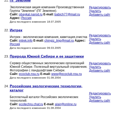
ПГ Земляне
21.
Экологическая акция компании Производственная
Редактировать
Группа "Земляне" (ПГ Земляне).
Удалить
Сайт:
obaykal.narod.ru
E-mail:
babich77@mail.ru
Добавить сайт
Адрес:
Россия
Дата последнего изменения: 18.07.2005
Интрек
22.
Редактировать
Интрек - экологическая компания, кавитация,очистка
Удалить
Сайт:
intrek.info
E-mail:
chingiz_tmp@mail.ru
Адрес:
Добавить сайт
Россия
Дата последнего изменения: 09.03.2005
Природа Южной Сибири и ее защитники
23.
Сервер общественных экологических организаций
Редактировать
Южной Сибири. Полезный виртуальный справочник.
Удалить
Фотографии с ландшафтами Сибири.
Добавить сайт
Сайт:
ecoclub.nsu.ru
E-mail:
www@ecoclub.nsu.ru
Дата последнего изменения: 01.08.2004
Российские экологические технологии,
24.
каталог
Редактировать
Бесплатный каталог Российских экологических
Удалить
технологий.
Добавить сайт
Сайт:
ecotechru.chat.ru
E-mail:
alair@online.ru
Дата последнего изменения: 01.08.2004