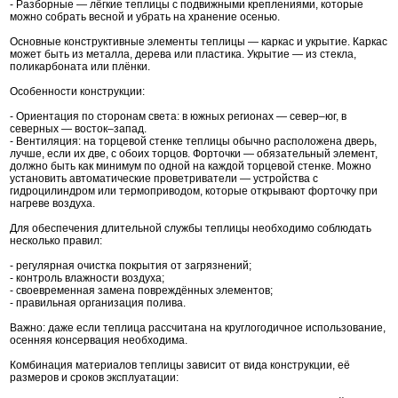
- Разборные — лёгкие теплицы с подвижными креплениями, которые
можно собрать весной и убрать на хранение осенью.
Основные конструктивные элементы теплицы — каркас и укрытие. Каркас
может быть из металла, дерева или пластика. Укрытие — из стекла,
поликарбоната или плёнки.
Особенности конструкции:
- Ориентация по сторонам света: в южных регионах — север–юг, в
северных — восток–запад.
- Вентиляция: на торцевой стенке теплицы обычно расположена дверь,
лучше, если их две, с обоих торцов. Форточки — обязательный элемент,
должно быть как минимум по одной на каждой торцевой стенке. Можно
установить автоматические проветриватели — устройства с
гидроцилиндром или термоприводом, которые открывают форточку при
нагреве воздуха.
Для обеспечения длительной службы теплицы необходимо соблюдать
несколько правил:
- регулярная очистка покрытия от загрязнений;
- контроль влажности воздуха;
- своевременная замена повреждённых элементов;
- правильная организация полива.
Важно: даже если теплица рассчитана на круглогодичное использование,
осенняя консервация необходима.
Комбинация материалов теплицы зависит от вида конструкции, её
размеров и сроков эксплуатации: