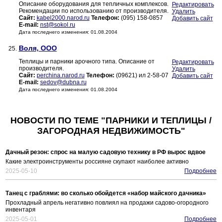
Описание оборудования для тепличных комплексов.
Редактировать
Рекомендации по использованию от производителя.
Удалить
Сайт:
kabel2000.narod.ru
Телефон:
(095) 158-0857
Добавить сайт
E-mail:
nst@sokol.ru
Дата последнего изменения: 01.08.2004
Воля, ООО
25.
Теплицы и парники арочного типа. Описание от
Редактировать
производителя.
Удалить
Сайт:
perchina.narod.ru
Телефон:
(09621) ил 2-58-07
Добавить сайт
E-mail:
sedov@dubna.ru
Дата последнего изменения: 01.08.2004
НОВОСТИ ПО ТЕМЕ "ПАРНИКИ И ТЕПЛИЦЫ /
ЗАГОРОДНАЯ НЕДВИЖИМОСТЬ"
Дачный резон: спрос на малую садовую технику в РФ вырос вдвое
Какие электроинструменты россияне скупают наиболее активно
2025-05-10
Подробнее
Танец с граблями: во сколько обойдется «набор майского дачника»
Прохладный апрель негативно повлиял на продажи садово-огородного
инвентаря
2025-05-01
Подробнее