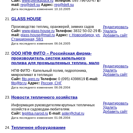
Сайт:
www.plenkapack.ru
Телефон:
095 796-00-47
E-
mail:
reg@defi.su
Адрес:
reg@defi.su
Дата последнего изменения: 10.10.2005
GLASS HOUSE
21.
Производство теплиц, оранжерей, зимних садов
Редактировать
Сайт:
www.glass-house.ru
Телефон:
3832 50-02-29
E-
Удалить
mail:
glass-house@mail.ru
Адрес:
г. Новосибирск, ул.
Добавить сайт
Станционная, 58/1
Дата последнего изменения: 06.04.2005
ООО НПФ ФИТО – Российская фирма-
22.
производитель систем капельного
полива для промышленных теплиц, мало
Редактировать
Удалить
НПФ ФИТО - Капельный полив, гидропоника,
Добавить сайт
микроклимат в теплицах
Сайт:
fito-agro.ru
Телефон:
0 (095) 4398619
E-mail:
fito@br.ru
Адрес:
Россия, СНГ
Дата последнего изменения: 06.09.2004
Новости тепличного хозяйства
23.
Редактировать
Информация руководителям крупных тепличных
Удалить
хозяйств и садоводам-любителям.
Добавить сайт
Сайт:
teplitsa.narod.ru
E-mail:
aster@chat.ru
Дата последнего изменения: 01.08.2004
Тепличное оборудование
24.