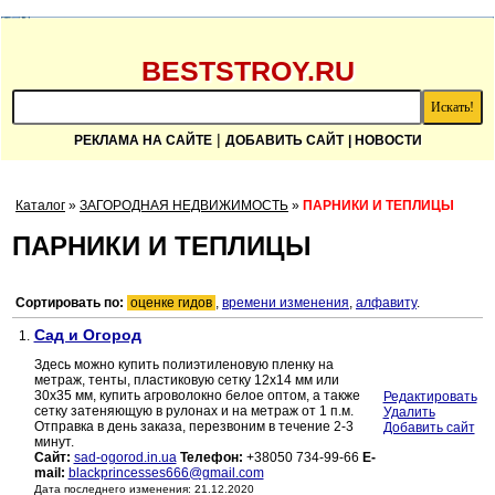
BESTSTROY.RU
|
РЕКЛАМА НА САЙТЕ
ДОБАВИТЬ САЙТ
| НОВОСТИ
Каталог
»
ЗАГОРОДНАЯ НЕДВИЖИМОСТЬ
»
ПАРНИКИ И ТЕПЛИЦЫ
ПАРНИКИ И ТЕПЛИЦЫ
Сортировать по:
оценке гидов
,
времени изменения
,
алфавиту
.
Сад и Огород
1.
Здесь можно купить полиэтиленовую пленку на
метраж, тенты, пластиковую сетку 12х14 мм или
30х35 мм, купить агроволокно белое оптом, а также
Редактировать
сетку затеняющую в рулонах и на метраж от 1 п.м.
Удалить
Отправка в день заказа, перезвоним в течение 2-3
Добавить сайт
минут.
Сайт:
sad-ogorod.in.ua
Телефон:
+38050 734-99-66
E-
mail:
blackprincesses666@gmail.com
Дата последнего изменения: 21.12.2020