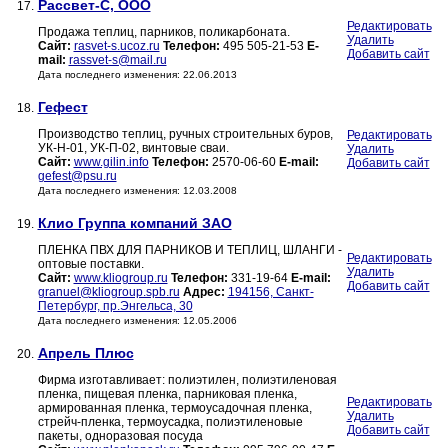
Рассвет-С, ООО
17.
Редактировать
Продажа теплиц, парников, поликарбоната.
Удалить
Сайт:
rasvet-s.ucoz.ru
Телефон:
495 505-21-53
E-
Добавить сайт
mail:
rassvet-s@mail.ru
Дата последнего изменения: 22.06.2013
Гефест
18.
Производство теплиц, ручных строительных буров,
Редактировать
УК-Н-01, УК-П-02, винтовые сваи.
Удалить
Сайт:
www.gilin.info
Телефон:
2570-06-60
E-mail:
Добавить сайт
gefest@psu.ru
Дата последнего изменения: 12.03.2008
Клио Группа компаний ЗАО
19.
ПЛЕНКА ПВХ ДЛЯ ПАРНИКОВ И ТЕПЛИЦ, ШЛАНГИ -
Редактировать
оптовые поставки.
Удалить
Сайт:
www.kliogroup.ru
Телефон:
331-19-64
E-mail:
Добавить сайт
granuel@kliogroup.spb.ru
Адрес:
194156, Санкт-
Петербург, пр.Энгельса, 30
Дата последнего изменения: 12.05.2006
Апрель Плюс
20.
Фирма изготавливает: полиэтилен, полиэтиленовая
пленка, пищевая пленка, парниковая пленка,
Редактировать
армированная пленка, термоусадочная пленка,
Удалить
стрейч-пленка, термоусадка, полиэтиленовые
Добавить сайт
пакеты, одноразовая посуда