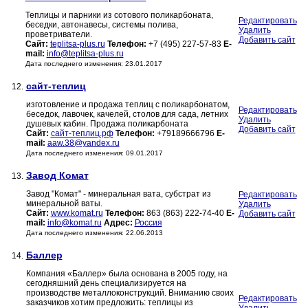
Теплицы и парники из сотового поликарбоната,
Редактировать
беседки, автонавесы, системы полива,
Удалить
проветриватели.
Добавить сайт
Сайт:
teplitsa-plus.ru
Телефон:
+7 (495) 227-57-83
E-
mail:
info@teplitsa-plus.ru
Дата последнего изменения: 23.01.2017
сайт-теплиц
12.
изготовление и продажа теплиц с поликарбонатом,
Редактировать
беседок, лавочек, качелей, столов для сада, летних
Удалить
душевых кабин. Продажа поликарбоната
Добавить сайт
Сайт:
сайт-теплиц.рф
Телефон:
+79189666796
E-
mail:
aaw.38@yandex.ru
Дата последнего изменения: 09.01.2017
Завод Комат
13.
Завод "Комат" - минеральная вата, субстрат из
Редактировать
минеральной ваты.
Удалить
Сайт:
www.komat.ru
Телефон:
863 (863) 222-74-40
E-
Добавить сайт
mail:
info@komat.ru
Адрес:
Россия
Дата последнего изменения: 22.06.2013
Баллер
14.
Компания «Баллер» была основана в 2005 году, на
сегодняшний день специализируется на
производстве металлоконструкций. Вниманию своих
Редактировать
заказчиков хотим предложить: теплицы из