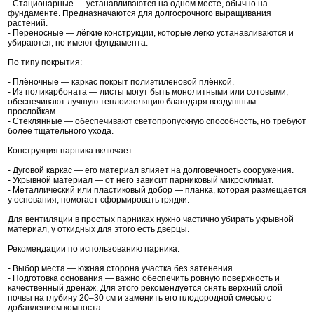
- Стационарные — устанавливаются на одном месте, обычно на
фундаменте. Предназначаются для долгосрочного выращивания
растений.
- Переносные — лёгкие конструкции, которые легко устанавливаются и
убираются, не имеют фундамента.
По типу покрытия:
- Плёночные — каркас покрыт полиэтиленовой плёнкой.
- Из поликарбоната — листы могут быть монолитными или сотовыми,
обеспечивают лучшую теплоизоляцию благодаря воздушным
прослойкам.
- Стеклянные — обеспечивают светопропускную способность, но требуют
более тщательного ухода.
Конструкция парника включает:
- Дуговой каркас — его материал влияет на долговечность сооружения.
- Укрывной материал — от него зависит парниковый микроклимат.
- Металлический или пластиковый добор — планка, которая размещается
у основания, помогает сформировать грядки.
Для вентиляции в простых парниках нужно частично убирать укрывной
материал, у откидных для этого есть дверцы.
Рекомендации по использованию парника:
- Выбор места — южная сторона участка без затенения.
- Подготовка основания — важно обеспечить ровную поверхность и
качественный дренаж. Для этого рекомендуется снять верхний слой
почвы на глубину 20–30 см и заменить его плодородной смесью с
добавлением компоста.