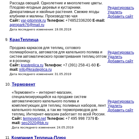
Рассада овощей. Однолетние и многолетние цветы.
Плодово-ягодные деревья и кустарники.
Редактировать
Декоративные и хвойные растения. Свежие ягоды
Удалить
клубники и малины. Производство чая
Добавить сайт
Сайт:
yar-pitomnik.ru
Телефон:
+74852336200
E-mail:
agropark76@mail.ru
Дата последнего изменения: 19.06.2019
КрасТеплица
9.
Продажа каркасов для теплиц, сотового
поликарбоната, автоматов для капельного полива и
Редактировать
систем автоматического проветривания теплиц оптом
Удалить
и в розницу.
Добавить сайт
Сайт:
krasteplica.ru
Телефон:
+7 (391) 258-41-60
E-
mail:
info@krasteplica.ru
Дата последнего изменения: 31.05.2019
Термовент
10.
«Термовент» – интернет-магазин,
специализирующийся на продаже систем
автоматического капельного полива и
Редактировать
комплектующих для теплиц: поливных наборов, лент
Удалить
капельного полива, а так же термоприводов для
Добавить сайт
теплиц. Интернет-магазин работает по всей России.
Сайт:
termovent.net
Телефон:
+7 495 998 7379
E-
mail:
seo2020@bk.ru
Дата последнего изменения: 24.05.2019
Компания Теплица-Плюс
11.