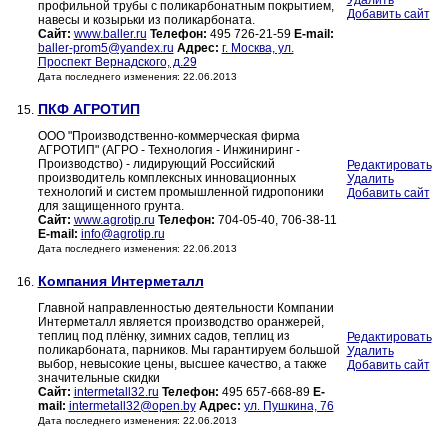
Удалить
профильной трубы с поликарбонатным покрытием,
Добавить сайт
навесы и козырьки из поликарбоната.
Сайт:
www.baller.ru
Телефон:
495 726-21-59
E-mail:
baller-prom5@yandex.ru
Адрес:
г. Москва, ул.
Проспект Вернадского, д.29
Дата последнего изменения: 22.06.2013
ПКФ АГРОТИП
15.
ООО "Производственно-коммерческая фирма
АГРОТИП" (АГРО - Технология - Инжиниринг -
Производство) - лидирующий Российский
Редактировать
производитель комплексных инновационных
Удалить
технологий и систем промышленной гидропоники
Добавить сайт
для защищенного грунта.
Сайт:
www.agrotip.ru
Телефон:
704-05-40, 706-38-11
E-mail:
info@agrotip.ru
Дата последнего изменения: 22.06.2013
Компания Интерметалл
16.
Главной направленностью деятельности Компании
Интерметалл является производство оранжерей,
теплиц под плёнку, зимних садов, теплиц из
Редактировать
поликарбоната, парников. Мы гарантируем большой
Удалить
выбор, невысокие цены, высшее качество, а также
Добавить сайт
значительные скидки
Сайт:
intermetall32.ru
Телефон:
495 657-668-89
E-
mail:
intermetall32@open.by
Адрес:
ул. Пушкина, 76
Дата последнего изменения: 22.06.2013