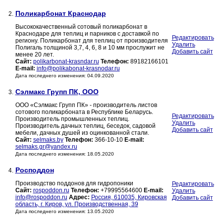
Поликарбонат Краснодар
2.
Высококачественный сотовый поликарбонат в
Краснодаре для теплиц и парников с доставкой по
Редактировать
региону. Поликарбонат для теплиц от производителя
Удалить
Полигаль толщиной 3,7, 4, 6, 8 и 10 мм прослужит не
Добавить сайт
менее 20 лет.
Сайт:
polikarbonat-krasndar.ru
Телефон:
89182166101
E-mail:
info@polikabonat-krasnodar.ru
Дата последнего изменения: 04.09.2020
Сэлмакс Групп ПК, ООО
3.
ООО «Сэлмакс Групп ПК» - производитель листов
сотового поликарбоната в Республике Беларусь.
Редактировать
Производитель промышленных теплиц.
Удалить
Производитель дачных теплиц, беседок, садовой
Добавить сайт
мебели, дачных душей из оцинкованной стали.
Сайт:
selmaks.by
Телефон:
366-10-10
E-mail:
selmaks.gr@yandex.ru
Дата последнего изменения: 18.05.2020
Росподдон
4.
Производство поддонов для гидропоники
Редактировать
Сайт:
rospoddon.ru
Телефон:
+79995564600
E-mail:
Удалить
info@rospoddon.ru
Адрес:
Россия, 610035, Кировская
Добавить сайт
область, г. Киров, ул. Производственная, 39
Дата последнего изменения: 13.05.2020