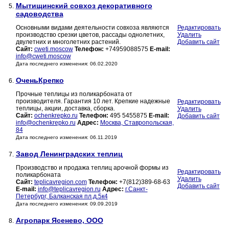
Мытищинский совхоз декоративного
5.
садоводства
Основными видами деятельности совхоза являются
Редактировать
производство срезки цветов, рассады однолетних,
Удалить
двулетних и многолетних растений.
Добавить сайт
Сайт:
cweti.moscow
Телефон:
+74959088575
E-mail:
info@cweti.moscow
Дата последнего изменения: 06.02.2020
ОченьКрепко
6.
Прочные теплицы из поликарбоната от
производителя. Гарантия 10 лет. Крепкие надежные
Редактировать
теплицы, акции, доставка, сборка.
Удалить
Сайт:
ochenkrepko.ru
Телефон:
495 5455875
E-mail:
Добавить сайт
info@ochenkrepko.ru
Адрес:
Москва, Ставропольская,
84
Дата последнего изменения: 06.11.2019
Завод Ленинградских теплиц
7.
Производство и продажа теплиц арочной формы из
Редактировать
поликарбоната
Удалить
Сайт:
teplicavregion.com
Телефон:
+7(812)389-68-63
Добавить сайт
E-mail:
info@teplicavregion.ru
Адрес:
г.Санкт-
Петербург, Балканская пл.д.5к4
Дата последнего изменения: 09.09.2019
Агропарк Ясенево, ООО
8.