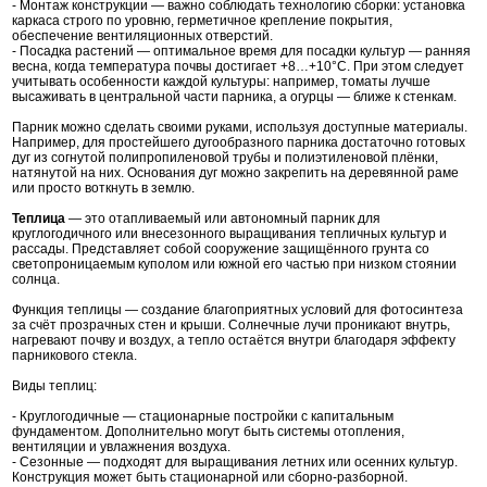
- Монтаж конструкции — важно соблюдать технологию сборки: установка
каркаса строго по уровню, герметичное крепление покрытия,
обеспечение вентиляционных отверстий.
- Посадка растений — оптимальное время для посадки культур — ранняя
весна, когда температура почвы достигает +8…+10°C. При этом следует
учитывать особенности каждой культуры: например, томаты лучше
высаживать в центральной части парника, а огурцы — ближе к стенкам.
Парник можно сделать своими руками, используя доступные материалы.
Например, для простейшего дугообразного парника достаточно готовых
дуг из согнутой полипропиленовой трубы и полиэтиленовой плёнки,
натянутой на них. Основания дуг можно закрепить на деревянной раме
или просто воткнуть в землю.
Теплица
— это отапливаемый или автономный парник для
круглогодичного или внесезонного выращивания тепличных культур и
рассады. Представляет собой сооружение защищённого грунта со
светопроницаемым куполом или южной его частью при низком стоянии
солнца.
Функция теплицы — создание благоприятных условий для фотосинтеза
за счёт прозрачных стен и крыши. Солнечные лучи проникают внутрь,
нагревают почву и воздух, а тепло остаётся внутри благодаря эффекту
парникового стекла.
Виды теплиц:
- Круглогодичные — стационарные постройки с капитальным
фундаментом. Дополнительно могут быть системы отопления,
вентиляции и увлажнения воздуха.
- Сезонные — подходят для выращивания летних или осенних культур.
Конструкция может быть стационарной или сборно-разборной.