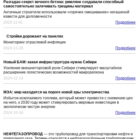
Разгадан секрет вечного бетона: римляне создавали способный
самостоятельно залечивать трещины материал
Античные строители использовали «горячее смешивание» негашеной
извести для долговечности
2025-11-01
Подробнее
Стройки дорожают на панелях
Мониторинг отраслевой инфляции
2024-12-26
Подробнее
Новый БАМ: какая инфраструктура нужна Сибири
Усиление внешнеторговой роли Сибири стимулирует масштабное
расширение логистических возможностей макрорегиона
2024-12-14
Подробнее
МЭА: мир находится на пороге новой эры электричества
Избыток ископаемого топлива, который может привести с снижению цен
на него, к 2030 году может стимулировать мировые инвестиции в
экологически чистую энергию
2024-10-16
Подробнее
НЕФТЕГАЗОПРОВОД
— это трубопровод для транспортировки нефти и
природного газа. Термин относится к нефтегазосборным трубопроводам,