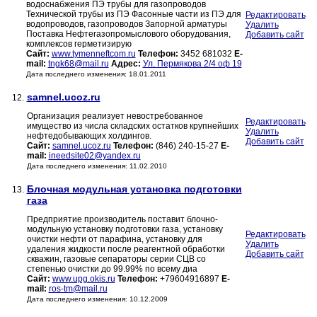
водоснабжения ПЭ трубы для газопроводов
Технической трубы из ПЭ Фасонные части из ПЭ для
Редактировать
водопроводов, газопроводов Запорной арматуры
Удалить
Поставка Нефтегазопромыслового оборудования,
Добавить сайт
комплексов герметизирую
Сайт:
www.tymenneftcom.ru
Телефон:
3452 681032
E-
mail:
tngk68@mail.ru
Адрес:
Ул. Пермякова 2/4 оф 19
Дата последнего изменения: 18.01.2011
samnel.ucoz.ru
12.
Организация реализует невостребованное
Редактировать
имущество из числа складских остатков крупнейших
Удалить
нефтедобывающих холдингов.
Добавить сайт
Сайт:
samnel.ucoz.ru
Телефон:
(846) 240-15-27
E-
mail:
ineedsite02@yandex.ru
Дата последнего изменения: 11.02.2010
Блочная модульная установка подготовки
13.
газа
Предприятие производитель поставит блочно-
модульную установку подготовки газа, установку
Редактировать
очистки нефти от парафина, установку для
Удалить
удаления жидкости после реагентной обработки
Добавить сайт
скважин, газовые сепараторы серии СЦВ со
степенью очистки до 99.99% по всему диа
Сайт:
www.upg.okis.ru
Телефон:
+79604916897
E-
mail:
ros-tm@mail.ru
Дата последнего изменения: 10.12.2009