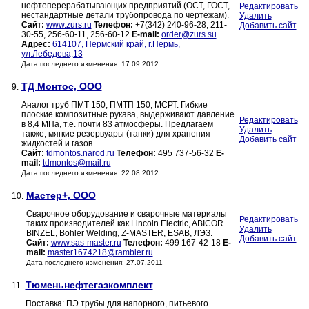
нефтеперерабатывающих предприятий (ОСТ, ГОСТ,
Редактировать
нестандартные детали трубопровода по чертежам).
Удалить
Сайт:
www.zurs.ru
Телефон:
+7(342) 240-96-28, 211-
Добавить сайт
30-55, 256-60-11, 256-60-12
E-mail:
order@zurs.su
Адрес:
614107, Пермский край, г.Пермь,
ул.Лебедева,13
Дата последнего изменения: 17.09.2012
ТД Монтос, ООО
9.
Аналог труб ПМТ 150, ПМТП 150, МСРТ. Гибкие
плоские композитные рукава, выдерживают давление
Редактировать
в 8,4 МПа, т.е. почти 83 атмосферы. Предлагаем
Удалить
также, мягкие резервуары (танки) для хранения
Добавить сайт
жидкостей и газов.
Сайт:
tdmontos.narod.ru
Телефон:
495 737-56-32
E-
mail:
tdmontos@mail.ru
Дата последнего изменения: 22.08.2012
Мастер+, ООО
10.
Сварочное оборудование и сварочные материалы
Редактировать
таких производителей как Lincoln Electric, ABICOR
Удалить
BINZEL, Bohler Welding, Z-MASTER, ESAB, ЛЭЗ.
Добавить сайт
Сайт:
www.sas-master.ru
Телефон:
499 167-42-18
E-
mail:
master1674218@rambler.ru
Дата последнего изменения: 27.07.2011
Тюменьнефтегазкомплект
11.
Поставка: ПЭ трубы для напорного, питьевого