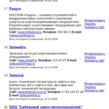
Дата последнего изменения: 08.06.2009
Радуга
17.
ООО НПФ «Радуга» - занимается разработкой и
внедрением новых технологий и технических
Редактировать
средств на нефтегазодобывающих предприятиях.
Удалить
Разрабатывает и изготавливает оборудование для
Добавить сайт
бурения и эксплуатации скважин.
Сайт:
www.npfraduga.ru
Телефон:
292-98-73
E-mail:
npfraduga@mail.ru
Дата последнего изменения: 26.05.2009
Зипнефть
18.
Запасные части для нефтепромыслового
Редактировать
оборудования!
Удалить
Сайт:
www.zipneft.ru
Телефон:
215-87-87
E-mail:
Добавить сайт
neftezip08@mail.ru
Дата последнего изменения: 16.12.2008
Tehbook
19.
Книги, техническая литература по нефти и газу.
Редактировать
Библиотека, всё о нефти и газе. Доставка книг.
Удалить
Каталог технической литературы.
Добавить сайт
Сайт:
www.tehbook.ucoz.kz
Телефон:
8 701 243 07 48
E-mail:
tehbook@list.ru
Дата последнего изменения: 10.11.2008
ООО "Сибирский завод металлоизделий"
20.