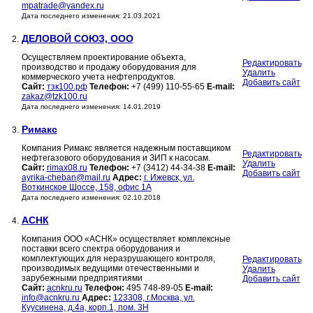
mpatrade@yandex.ru
Дата последнего изменения: 21.03.2021
ДЕЛОВОЙ СОЮЗ, ООО
2.
Осуществляем проектирование объекта,
Редактировать
производство и продажу оборудования для
Удалить
коммерческого учета нефтепродуктов.
Добавить сайт
Сайт:
тзк100.рф
Телефон:
+7 (499) 110-55-65
E-mail:
zakaz@tzk100.ru
Дата последнего изменения: 14.01.2019
Римакс
3.
Компания Римакс является надежным поставщиком
Редактировать
нефтегазового оборудования и ЗИП к насосам.
Удалить
Сайт:
rimax08.ru
Телефон:
+7 (3412) 44-34-38
E-mail:
Добавить сайт
ayrika-cheban@mail.ru
Адрес:
г. Ижевск, ул.
Воткинское Шоссе, 158, офис 1А
Дата последнего изменения: 02.10.2018
АСНК
4.
Компания ООО «АСНК» осуществляет комплексные
поставки всего спектра оборудования и
комплектующих для неразрушающего контроля,
Редактировать
производимых ведущими отечественными и
Удалить
зарубежными предприятиями
Добавить сайт
Сайт:
acnkru.ru
Телефон:
495 748-89-05
E-mail:
info@acnkru.ru
Адрес:
123308, г.Москва, ул.
Куусинена, д.4а, корп.1, пом. 3Н