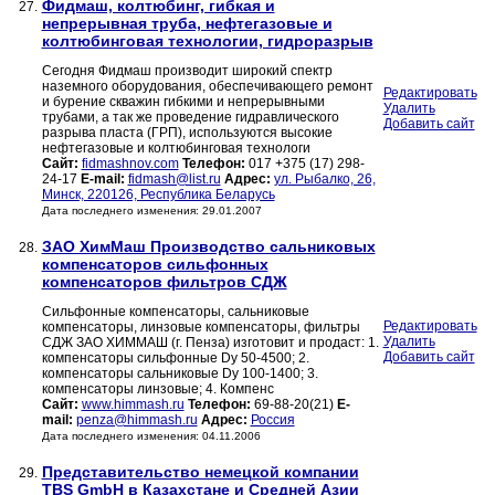
Фидмаш, колтюбинг, гибкая и
27.
непрерывная труба, нефтегазовые и
колтюбинговая технологии, гидроразрыв
Сегодня Фидмаш производит широкий спектр
наземного оборудования, обеспечивающего ремонт
Редактировать
и бурение скважин гибкими и непрерывными
Удалить
трубами, а так же проведение гидравлического
Добавить сайт
разрыва пласта (ГРП), используются высокие
нефтегазовые и колтюбинговая технологи
Сайт:
fidmashnov.com
Телефон:
017 +375 (17) 298-
24-17
E-mail:
fidmash@list.ru
Адрес:
ул. Рыбалко, 26,
Минск, 220126, Республика Беларусь
Дата последнего изменения: 29.01.2007
ЗАО ХимМаш Производство сальниковых
28.
компенсаторов сильфонных
компенсаторов фильтров СДЖ
Сильфонные компенсаторы, сальниковые
Редактировать
компенсаторы, линзовые компенсаторы, фильтры
Удалить
СДЖ ЗАО ХИММАШ (г. Пенза) изготовит и продаст: 1.
Добавить сайт
компенсаторы сильфонные Dу 50-4500; 2.
компенсаторы сальниковые Dу 100-1400; 3.
компенсаторы линзовые; 4. Компенс
Сайт:
www.himmash.ru
Телефон:
69-88-20(21)
E-
mail:
penza@himmash.ru
Адрес:
Россия
Дата последнего изменения: 04.11.2006
Представительство немецкой компании
29.
TBS GmbH в Казахстане и Средней Азии