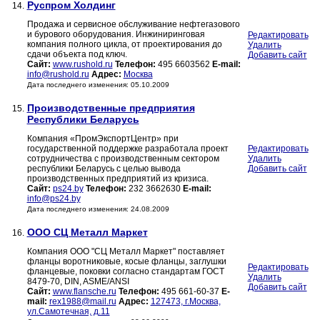
Руспром Холдинг
14.
Продажа и сервисное обслуживание нефтегазового
и бурового оборудования. Инжиниринговая
Редактировать
компания полного цикла, от проектирования до
Удалить
сдачи объекта под ключ.
Добавить сайт
Сайт:
www.rushold.ru
Телефон:
495 6603562
E-mail:
info@rushold.ru
Адрес:
Москва
Дата последнего изменения: 05.10.2009
Производственные предприятия
15.
Республики Беларусь
Компания «ПромЭкспортЦентр» при
государственной поддержке разработала проект
Редактировать
сотрудничества с производственным сектором
Удалить
республики Беларусь с целью вывода
Добавить сайт
производственных предприятий из кризиса.
Сайт:
ps24.by
Телефон:
232 3662630
E-mail:
info@ps24.by
Дата последнего изменения: 24.08.2009
ООО СЦ Металл Маркет
16.
Компания ООО "СЦ Металл Маркет" поставляет
фланцы воротниковые, косые фланцы, заглушки
Редактировать
фланцевые, поковки согласно стандартам ГОСТ
Удалить
8479-70, DIN, ASME/ANSI
Добавить сайт
Сайт:
www.flansche.ru
Телефон:
495 661-60-37
E-
mail:
rex1988@mail.ru
Адрес:
127473, г.Москва,
ул.Самотечная, д.11