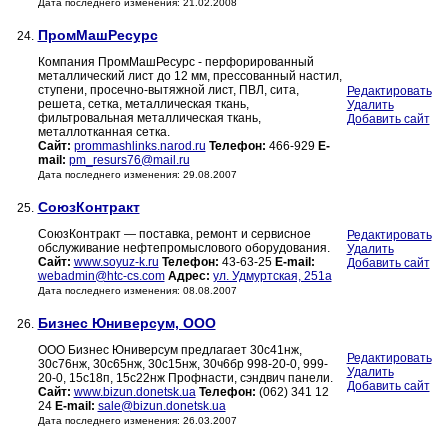
Дата последнего изменения: 21.02.2008
ПромМашРесурс
24.
Компания ПромМашРесурс - перфорированный
металлический лист до 12 мм, прессованный настил,
ступени, просечно-вытяжной лист, ПВЛ, сита,
Редактировать
решета, сетка, металлическая ткань,
Удалить
фильтровальная металлическая ткань,
Добавить сайт
металлотканная сетка.
Сайт:
prommashlinks.narod.ru
Телефон:
466-929
E-
mail:
pm_resurs76@mail.ru
Дата последнего изменения: 29.08.2007
СоюзКонтракт
25.
СоюзКонтракт — поставка, ремонт и сервисное
Редактировать
обслуживание нефтепромыслового оборудования.
Удалить
Сайт:
www.soyuz-k.ru
Телефон:
43-63-25
E-mail:
Добавить сайт
webadmin@htc-cs.com
Адрес:
ул. Удмуртская, 251а
Дата последнего изменения: 08.08.2007
Бизнес Юниверсум, ООО
26.
ООО Бизнес Юниверсум предлагает 30с41нж,
Редактировать
30с76нж, 30с65нж, 30с15нж, 30ч6бр 998-20-0, 999-
Удалить
20-0, 15с18п, 15с22нж Профнасти, сэндвич панели.
Добавить сайт
Сайт:
www.bizun.donetsk.ua
Телефон:
(062) 341 12
24
E-mail:
sale@bizun.donetsk.ua
Дата последнего изменения: 26.03.2007