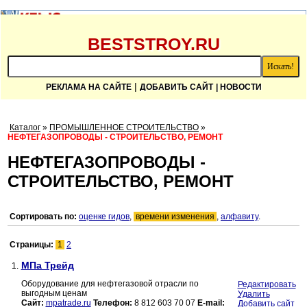
BESTSTROY.RU
|
РЕКЛАМА НА САЙТЕ
ДОБАВИТЬ САЙТ
| НОВОСТИ
Каталог
»
ПРОМЫШЛЕННОЕ СТРОИТЕЛЬСТВО
»
НЕФТЕГАЗОПРОВОДЫ - СТРОИТЕЛЬСТВО, РЕМОНТ
НЕФТЕГАЗОПРОВОДЫ -
СТРОИТЕЛЬСТВО, РЕМОНТ
Сортировать по:
оценке гидов
,
времени изменения
,
алфавиту
.
Страницы:
1
2
МПа Трейд
1.
Оборудование для нефтегазовой отрасли по
Редактировать
выгодным ценам
Удалить
Сайт:
mpatrade.ru
Телефон:
8 812 603 70 07
E-mail:
Добавить сайт