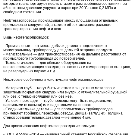
которые транспортируют нефть с газом в растворённом состоянии при
абсолютном давлении упругости паров при 20°С выше 0,2 МПа и
свободном состоянии.
Нефтегазопроводы прокладывают между площадками отдельных
промысловых сооружений, а также к объектам магистрального
транспортирования нефти и газа.
Виды нефтегазопроводов:
- Промысловые — от места добычи до места подключения к
магистральному трубопроводу для дальней отправки продукта.
- Магистральные — для транспортирования на дальние расстояния от
промыслового трубопровода до потребителей.
- Технологические — для обвязки оборудования на
нефтеперекачивающих заводах, на насосных и компрессорных станциях,
на резервуарных парках и т. д..
Некоторые особенности конструкции нефтегазопроводов:
- Материал труб — могут быть из стали или цветных металлов, с
защитным покрытием снаружи или внутри, с утяжелительной рубашкой
или без, с термоизоляцией или без неё.
- Условия прокладки — трубопроводы могут быть подземными,
наземными (в насыпи) или надземными на опорах.
- Соединительные детали — для промысловых трубопроводов
применяют тройники, переходы, отводы, днища (заглушки). Толщина
стенок соединительных деталей — не менее 4 мм.
Для проектирования нефтегазопроводов используют:
- ГОСТ Р 55990-2014 — национальный стандарт Российской Федерации