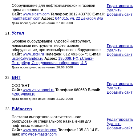
Оборудование для нефтехимической и газовой
Редактировать
промышленности.
Удалить
Сайт:
www.sibzm.com
Телефон:
3812 433730
E-mail:
Добавить сайт
mail@sibzm.com
Адрес:
644015, ул. 22 Декабря 84а
Дата последнего изменения: 27.09.2008
Устел
21.
буровое оборудование, буровой инструмент,
ловильный инструмент, нефтегазовое
Редактировать
оборудование, противовыбросовое оборудование
Удалить
Сайт:
www.ustel.ru
Телефон:
812 493-55-75
E-mail:
Добавить сайт
ustel-1@yandex.ru
Адрес:
195009, РФ, г.Санкт-
Петербург, Свердловская набережная, 4 Б
Дата последнего изменения: 20.06.2008
ВНТ
22.
Редактировать
ООО "ВНТ
Удалить
Сайт:
www.vnt.vrangel.ru
Телефон:
660669
E-mail:
Добавить сайт
4286@mail.ru
Дата последнего изменения: 21.02.2008
Р-Мастер
23.
Поставки импортного и отечественного
Редактировать
оборудования специального назначения для
Удалить
нефтяных компаний.
Добавить сайт
Сайт:
www.ros-master.com
Телефон:
135-83-14
E-
mail:
info@ros-master.com