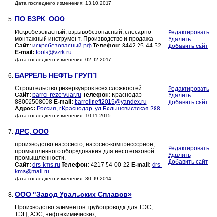
Дата последнего изменения: 13.10.2017
ПО ВЗРК, ООО
5.
Искробезопасный, взрывобезопасный, слесарно-
Редактировать
монтажный инструмент. Производство и продажа
Удалить
Сайт:
искробезопасный.рф
Телефон:
8442 25-44-52
Добавить сайт
E-mail:
tools@vzrk.ru
Дата последнего изменения: 02.02.2017
БАРРЕЛЬ НЕФТЬ ГРУПП
6.
Строительство резервуаров всех сложностей
Редактировать
Сайт:
barrel-rezervuar.ru
Телефон:
Краснодар
Удалить
88002508008
E-mail:
barrellneft2015@yandex.ru
Добавить сайт
Адрес:
Россия, г.Краснодар, ул.Большевистская 288
Дата последнего изменения: 10.11.2015
ДРС, ООО
7.
производство насосного, насосно-компрессорное,
Редактировать
промышленного оборудования для нефтегазовой
Удалить
промышленности.
Добавить сайт
Сайт:
drs-kms.ru
Телефон:
4217 54-00-22
E-mail:
drs-
kms@mail.ru
Дата последнего изменения: 30.09.2014
ООО "Завод Уральских Сплавов»
8.
Производство элементов трубопровода для ТЭС,
ТЭЦ, АЭС, нефтехимичиских,