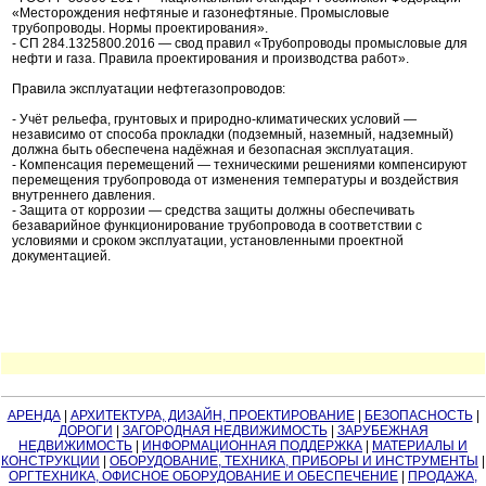
«Месторождения нефтяные и газонефтяные. Промысловые
трубопроводы. Нормы проектирования».
- СП 284.1325800.2016 — свод правил «Трубопроводы промысловые для
нефти и газа. Правила проектирования и производства работ».
Правила эксплуатации нефтегазопроводов:
- Учёт рельефа, грунтовых и природно-климатических условий —
независимо от способа прокладки (подземный, наземный, надземный)
должна быть обеспечена надёжная и безопасная эксплуатация.
- Компенсация перемещений — техническими решениями компенсируют
перемещения трубопровода от изменения температуры и воздействия
внутреннего давления.
- Защита от коррозии — средства защиты должны обеспечивать
безаварийное функционирование трубопровода в соответствии с
условиями и сроком эксплуатации, установленными проектной
документацией.
АРЕНДА
|
АРХИТЕКТУРА, ДИЗАЙН, ПРОЕКТИРОВАНИЕ
|
БЕЗОПАСНОСТЬ
|
ДОРОГИ
|
ЗАГОРОДНАЯ НЕДВИЖИМОСТЬ
|
ЗАРУБЕЖНАЯ
НЕДВИЖИМОСТЬ
|
ИНФОРМАЦИОННАЯ ПОДДЕРЖКА
|
МАТЕРИАЛЫ И
КОНСТРУКЦИИ
|
ОБОРУДОВАНИЕ, ТЕХНИКА, ПРИБОРЫ И ИНСТРУМЕНТЫ
|
ОРГТЕХНИКА, ОФИСНОЕ ОБОРУДОВАНИЕ И ОБЕСПЕЧЕНИЕ
|
ПРОДАЖА,