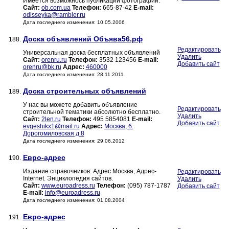
Имеется возможнось публикации фотографии.
Сайт:
ob.com.ua
Телефон:
665-87-42
E-mail:
odisseyka@rambler.ru
Дата последнего изменения: 10.05.2006
Доска объявлений Объява56.рф
188.
Редактировать
Универсальная доска бесплатных объявлений
Удалить
Сайт:
orenru.ru
Телефон:
3532 123456
E-mail:
Добавить сайт
orenru@bk.ru
Адрес:
460000
Дата последнего изменения: 28.11.2011
Доска строительных объявлений
189.
У нас вы можете добавить объявление
Редактировать
строительной тематики абсолютно бесплатно.
Удалить
Сайт:
2len.ru
Телефон:
495 5854081
E-mail:
Добавить сайт
evgeshikx1@mail.ru
Адрес:
Москва, б.
Дорогомиловская д.8
Дата последнего изменения: 29.06.2012
Евро-адрес
190.
Издание справочников: Адрес Москва, Адрес-
Редактировать
Internet. Энциклопедия сайтов.
Удалить
Сайт:
www.euroadress.ru
Телефон:
(095) 787-1787
Добавить сайт
E-mail:
info@euroadress.ru
Дата последнего изменения: 01.08.2004
Евро-адрес
191.