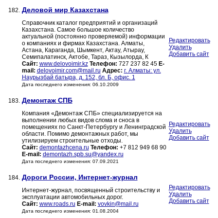
Деловой мир Казахстана
182.
Справочник каталог предприятий и организаций
Казахстана. Самое большое количество
актуальной (постоянно проверяемой) информации
Редактировать
о компаниях и фирмах Казахстана. Алматы,
Удалить
Астана, Караганда, Шымкент, Актау, Атырау,
Добавить сайт
Семипалатинск, Актобе, Тараз, Кызылорда, К
Сайт:
www.delovoimir.kz
Телефон:
727 237 82 45
E-
mail:
delovoimir.com@mail.ru
Адрес:
г. Алматы: ул.
Наурызбай батыра, д. 152, бл. Б, офис. 1
Дата последнего изменения: 06.10.2009
Демонтаж СПБ
183.
Компания «Демонтаж СПБ» специализируется на
выполнении любых видов слома и сноса в
Редактировать
помещениях по Санкт-Петербургу и Ленинградской
Удалить
области. Помимо демонтажных работ, мы
Добавить сайт
утилизируем строительные отходы.
Сайт:
demontazhcena.ru
Телефон:
+7 812 949 68 90
E-mail:
demontazh.spb.su@yandex.ru
Дата последнего изменения: 07.09.2021
Дороги России, Интернет-журнал
184.
Редактировать
Интернет-журнал, посвященный строительству и
Удалить
эксплуатации автомобильных дорог.
Добавить сайт
Сайт:
www.roads.ru
E-mail:
vovkin@mail.ru
Дата последнего изменения: 01.08.2004