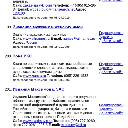
анализы.
Сайт:
zakaz-spravki.com
Телефон:
+7 (495) 015-26-
34
E-mail:
wopebibujo@mailsearch.net
Адрес:
123100
Дата последнего изменения: 08.04.2019
Значение мужских и женских имен
199.
Редактировать
Значение мужских и женских имен
Удалить
Сайт:
www.allnames.ru
E-mail:
names@allnames.ru
Добавить сайт
Адрес:
Россия
Дата последнего изменения: 15.01.2006
Зона ИКС
200.
Книги по различным тематикам, разнообразные
Редактировать
справочники и словари, а также видеокассеты,
Удалить
аудиокассеты и компакт-диски.
Добавить сайт
Сайт:
www.zone-x.ru
Телефон:
(095) 229-1532
Дата последнего изменения: 01.08.2004
Издания Максимова, ЗАО
201.
Издания Максимова' предлагают серию регулярно
обновляемых русско-английских справочников с
контактной информацией о руководителях
Редактировать
Российского государства, бизнеса и политики.
Удалить
Серия состоит из четырех политических и девяти
Добавить сайт
отраслевых справочников. Подробно
Сайт:
www.maximov.com
Телефон:
(095) 727-0260,
факс 727-0261, 925-8
E-mail:
maximov@ntt.ru