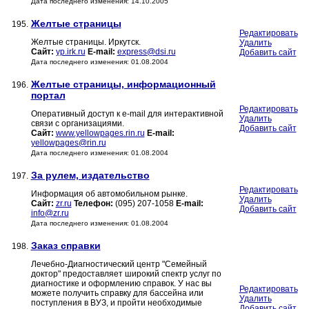
Дата последнего изменения: 14.10.2005
Желтые страницы
195.
Редактировать
Желтые страницы. Иркутск.
Удалить
Сайт:
yp.irk.ru
E-mail:
express@dsi.ru
Добавить сайт
Дата последнего изменения: 01.08.2004
Желтые страницы, информационный
196.
портал
Редактировать
Оперативный доступ к e-mail для интерактивной
Удалить
связи с организациями.
Добавить сайт
Сайт:
www.yellowpages.rin.ru
E-mail:
yellowpages@rin.ru
Дата последнего изменения: 01.08.2004
За рулем, издательство
197.
Редактировать
Информация об автомобильном рынке.
Удалить
Сайт:
zr.ru
Телефон:
(095) 207-1058
E-mail:
Добавить сайт
info@zr.ru
Дата последнего изменения: 01.08.2004
Заказ справки
198.
Лечебно-Диагностический центр "Семейный
доктор" предоставляет широкий спектр услуг по
диагностике и оформлению справок. У нас вы
Редактировать
можете получить справку для бассейна или
Удалить
поступления в ВУЗ, и пройти необходимые
Добавить сайт