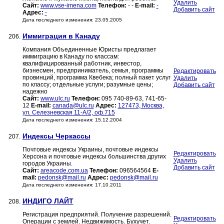
Удалить
Сайт:
www.vse-imena.com
Телефон:
- -
E-mail:
-
Добавить сайт
Адрес:
-
Дата последнего изменения: 23.05.2005
Иммиграция в Канаду
206.
Компания Объединенные Юристы предлагает
иммиграцию в Канаду по классам:
квалифицированный работник, инвестор,
бизнесмен, предприниматель, семья, программы
Редактировать
провинций, программа Квебека; полный пакет услуг
Удалить
по классу; отдельные услуги; разумные цены;
Добавить сайт
надежно
Сайт:
www.ulc.ru
Телефон:
095 740-89-63, 741-65-
12
E-mail:
canada@ulc.ru
Адрес:
127473, Москва,
ул. Селезневская 11-А/2, оф.715
Дата последнего изменения: 15.12.2004
Индексы Черкассы
207.
Почтовые индексы Украины, почтовые индексы
Редактировать
Херсона и почтовые индексы большинства других
Удалить
городов Украины.
Добавить сайт
Сайт:
areacode.com.ua
Телефон:
096564564
E-
mail:
pedonsk@mail.ru
Адрес:
pedonsk@mail.ru
Дата последнего изменения: 17.10.2011
ИНДИГО ЛАЙТ
208.
Регистрация предприятий. Получение разрешений.
Редактировать
Операции с землей. Недвижимость. Бухучет.