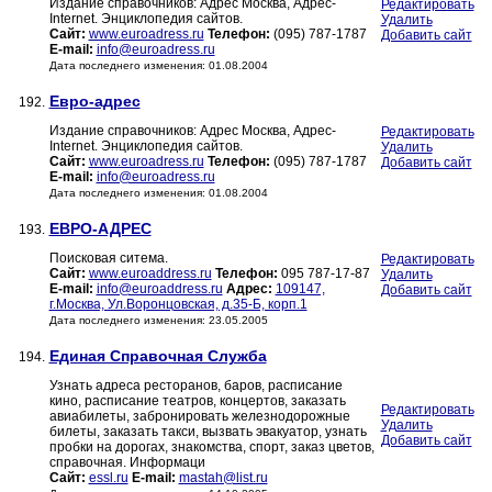
Издание справочников: Адрес Москва, Адрес-
Редактировать
Internet. Энциклопедия сайтов.
Удалить
Сайт:
www.euroadress.ru
Телефон:
(095) 787-1787
Добавить сайт
E-mail:
info@euroadress.ru
Дата последнего изменения: 01.08.2004
Евро-адрес
192.
Издание справочников: Адрес Москва, Адрес-
Редактировать
Internet. Энциклопедия сайтов.
Удалить
Сайт:
www.euroadress.ru
Телефон:
(095) 787-1787
Добавить сайт
E-mail:
info@euroadress.ru
Дата последнего изменения: 01.08.2004
ЕВРО-АДРЕС
193.
Поисковая ситема.
Редактировать
Сайт:
www.euroaddress.ru
Телефон:
095 787-17-87
Удалить
E-mail:
info@euroaddress.ru
Адрес:
109147,
Добавить сайт
г.Москва, Ул.Воронцовская, д.35-Б, корп.1
Дата последнего изменения: 23.05.2005
Единая Справочная Служба
194.
Узнать адреса ресторанов, баров, расписание
кино, расписание театров, концертов, заказать
Редактировать
авиабилеты, забронировать железнодорожные
Удалить
билеты, заказать такси, вызвать эвакуатор, узнать
Добавить сайт
пробки на дорогах, знакомства, спорт, заказ цветов,
справочная. Информаци
Сайт:
essl.ru
E-mail:
mastah@list.ru