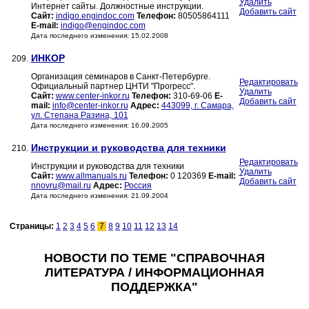
Удалить
Интернет сайты. Должностные инструкции.
Добавить сайт
Сайт:
indigo.engindoc.com
Телефон:
80505864111
E-mail:
indigo@engindoc.com
Дата последнего изменения: 15.02.2008
ИНКОР
209.
Организация семинаров в Санкт-Петербурге.
Редактировать
Официальный партнер ЦНТИ "Прогресс".
Удалить
Сайт:
www.center-inkor.ru
Телефон:
310-69-06
E-
Добавить сайт
mail:
info@center-inkor.ru
Адрес:
443099, г. Самара,
ул. Степана Разина, 101
Дата последнего изменения: 16.09.2005
Инструкции и руководства для техники
210.
Редактировать
Инструкции и руководства для техники
Удалить
Сайт:
www.allmanuals.ru
Телефон:
0 120369
E-mail:
Добавить сайт
nnovru@mail.ru
Адрес:
Россия
Дата последнего изменения: 21.09.2004
Страницы:
1
2
3
4
5
6
7
8
9
10
11
12
13
14
НОВОСТИ ПО ТЕМЕ "СПРАВОЧНАЯ
ЛИТЕРАТУРА / ИНФОРМАЦИОННАЯ
ПОДДЕРЖКА"