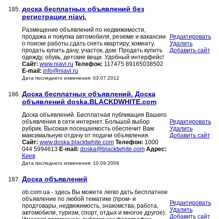
доска бесплатных объявлений без
185.
регистрации niavi.
Размещение объявлений по недвижимости,
продажа и покупка автомобиля, резюме и вакансии
Редактировать
о поиске работы,сдать снять квартиру, комнату,
Удалить
продать купить дачу, участок, дом. Продать купить
Добавить сайт
одежду, обувь, детские вещи. Удобный интерфейс!
Сайт:
www.niavi.ru
Телефон:
117475 89165038502
E-mail:
info@niavi.ru
Дата последнего изменения: 03.07.2012
Доска бесплатных объявлений. Доска
186.
объявлений doska.BLACKDWHITE.com
Доска объявлений. Бесплатная публикация Вашего
объявления в сети интернет. Большой выбор
Редактировать
рубрик. Высокая посещаемость обеспечит Вам
Удалить
максимальную отдачу от подачи объявления.
Добавить сайт
Сайт:
www.doska.blacktwhite.com
Телефон:
1000
044 5994613
E-mail:
doska@blacktwhite.com
Адрес:
Киев
Дата последнего изменения: 10.09.2008
Доска объявлений
187.
оb.com.ua - здесь Вы можете легко дать бесплатное
объявление по любой тематике (пром- и
Редактировать
продтовары, недвижимость, знакомства, работа,
Удалить
автомобили, туризм, спорт, отдых и многое другое).
Добавить сайт