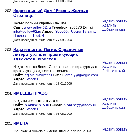
Дата последнего изменения: 01.08.2004
Издательский Дом "Рязань Желтые
202.
Страницы"
Редактировать
Только полные справки On-Line!
Удалить
Сайт:
www.yellow62.ru
Телефон:
253176
E-mail:
Добавить сайт
info@yellow62.ru
Адрес:
390000, Россия, Рязань,
Павлова, д.1, оф.4
Дата последнего изменения: 27.09.2004
Издательство Легис. Справочная
203.
литература для практикующих
адвокатов, юристов
Редактировать
Удалить
Издательство Легис. Справочная литература для
Добавить сайт
практикующих адвокатов, юристов
Сайт:
legis.ruslawyer.ru
E-mail:
arealy@google.com
Адрес:
Россия
Дата последнего изменения: 18.01.2006
ИМЕЕШЬ ПРАВО
204.
Редактировать
Ведь ты ИМЕЕШЬ ПРАВО на...
Удалить
Сайт:
ip-online.h15.ru
E-mail:
ip-online@yandex.ru
Добавить сайт
Адрес:
Россия
Дата последнего изменения: 03.08.2005
ИМЕНА
205.
Редактировать
Женские и мужские имена, имена для ребенка.