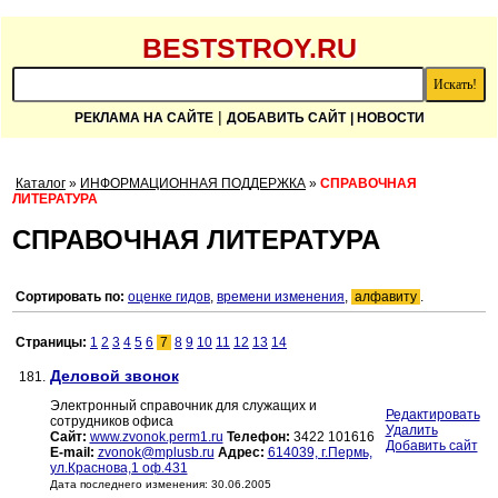
BESTSTROY.RU
|
РЕКЛАМА НА САЙТЕ
ДОБАВИТЬ САЙТ
| НОВОСТИ
Каталог
»
ИНФОРМАЦИОННАЯ ПОДДЕРЖКА
»
СПРАВОЧНАЯ
ЛИТЕРАТУРА
СПРАВОЧНАЯ ЛИТЕРАТУРА
Сортировать по:
оценке гидов
,
времени изменения
,
алфавиту
.
Страницы:
1
2
3
4
5
6
7
8
9
10
11
12
13
14
Деловой звонок
181.
Электронный справочник для служащих и
Редактировать
сотрудников офиса
Удалить
Сайт:
www.zvonok.perm1.ru
Телефон:
3422 101616
Добавить сайт
E-mail:
zvonok@mplusb.ru
Адрес:
614039, г.Пермь,
ул.Краснова,1 оф.431
Дата последнего изменения: 30.06.2005