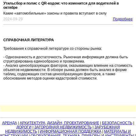
Утильсбор и полис с QR-кодом: что изменится для водителей в
октябре
Какие «автомобильные» законы и правила вступают в силу
2024-09-29
Подробнее
СПРАВОЧНАЯ ЛИТЕРАТУРА
Требования к справочной литературе со стороны рынка:
- Однозначность и достаточность. Рыночная информация должна быть
структурирована единообразно и проверяема.
- Анализ ценообразующих факторов, оказывающих влияние на стоимость
объектов недвижимости. В обзоре рынка должен быть анализ в форме
таблиц, содержащих состав ценообразующих факторов, а также
обоснование методов оценки кадастровой стоимости.
АРЕНДА
|
АРХИТЕКТУРА, ДИЗАЙН, ПРОЕКТИРОВАНИЕ
|
БЕЗОПАСНОСТЬ
|
ДОРОГИ
|
ЗАГОРОДНАЯ НЕДВИЖИМОСТЬ
|
ЗАРУБЕЖНАЯ
НЕДВИЖИМОСТЬ
|
ИНФОРМАЦИОННАЯ ПОДДЕРЖКА
|
МАТЕРИАЛЫ И
КОНСТРУКЦИИ
|
ОБОРУДОВАНИЕ, ТЕХНИКА, ПРИБОРЫ И ИНСТРУМЕНТЫ
|