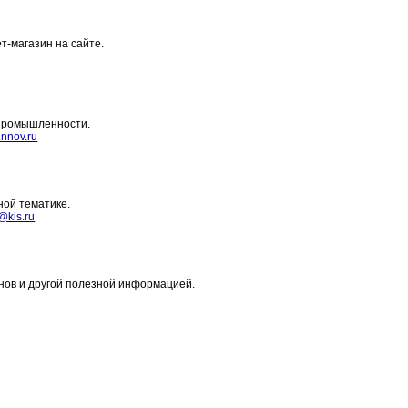
т-магазин на сайте.
 промышленности.
.nnov.ru
ой тематике.
@kis.ru
инов и другой полезной информацией.