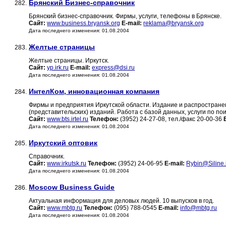
Брянский Бизнес-справочник
282.
Брянский бизнес-справочник. Фирмы, услуги, телефоны в Брянске.
Сайт:
www.business.bryansk.org
E-mail:
reklama@bryansk.org
Дата последнего изменения: 01.08.2004
Желтые страницы
283.
Желтые страницы. Иркутск.
Сайт:
yp.irk.ru
E-mail:
express@dsi.ru
Дата последнего изменения: 01.08.2004
ИнтелКом, инновационная компания
284.
Фирмы и предприятия Иркутской области. Издание и распространен
(представительских) изданий. Работа с базой данных, услуги по п
Сайт:
www.bts.irtel.ru
Телефон:
(3952) 24-27-08, тел./факс 20-00-36
Дата последнего изменения: 01.08.2004
Иркутский оптовик
285.
Справочник.
Сайт:
www.irkutsk.ru
Телефон:
(3952) 24-06-95
E-mail:
Rybin@Siline.i
Дата последнего изменения: 01.08.2004
Moscow Business Guide
286.
Актуальная информация для деловых людей. 10 выпусков в год.
Сайт:
www.mbtg.ru
Телефон:
(095) 788-0545
E-mail:
info@mbtg.ru
Дата последнего изменения: 01.08.2004