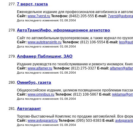
7 верст, газета
277.
Еженедельное издание для профессионалов автобизнеса и автол
Сайт:
www.7verst.ru
Телефон:
(8482) 205-555
E-mail:
7verst@avtogra
Дата последнего изменения: 01.08.2004
АвтоТрансИнфо, иформационное агентство
278.
Сайт по автомобильным грузоперевозкам, а также журнал по грузо
Сайт:
www.autotransinfo.ru
Телефон:
(812) 106-5554
E-mail:
leo@auto
Дата последнего изменения: 01.08.2004
Алфамер Паблишинг, ЗАО
279.
Издание руководств по техобслуживанию и ремонту иномарок. Книг
Сайт:
www.alfamer.ru
Телефон:
(812) 275-3327
E-mail:
alfamer@alfam
Дата последнего изменения: 01.08.2004
Омнибус, газета
280.
Общероссийское издание, целиком посвященное проблемам пассаж
Сайт:
www.omnibus.ru
Телефон:
(812) 108-5867
E-mail:
reklama@om
Дата последнего изменения: 01.08.2004
Автогарант
281.
Торгово-Выставочный Комплекс по продаже автомобилей. Все форм
Сайт:
www.avtogarant.ru
Телефон:
(095) 503-8383
E-mail:
avtogarant
Дата последнего изменения: 01.08.2004