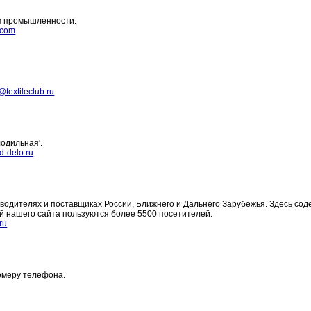
м промышленности.
.com
textileclub.ru
одильная'.
-delo.ru
водителях и поставщиках России, Ближнего и Дальнего Зарубежья. Здесь со
 нашего сайта пользуются более 5500 посетителей.
ru
омеру телефона.