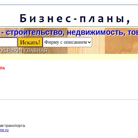
- строительство, недвижимость, т
РУБРИКИ
ГЛАВНАЯ
|
УРА
ам транспорта.
ne.ru