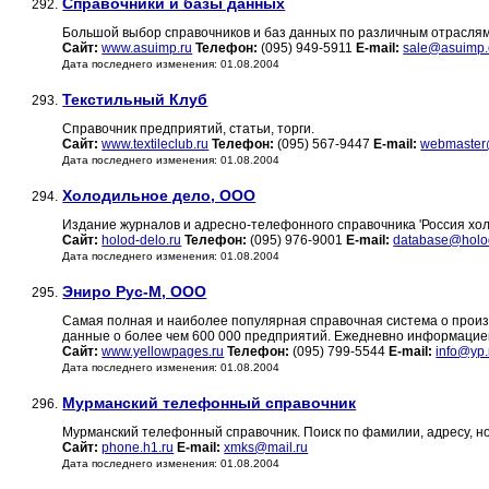
Справочники и базы данных
292.
Большой выбор справочников и баз данных по различным отрасля
Сайт:
www.asuimp.ru
Телефон:
(095) 949-5911
E-mail:
sale@asuimp
Дата последнего изменения: 01.08.2004
Текстильный Клуб
293.
Справочник предприятий, статьи, торги.
Сайт:
www.textileclub.ru
Телефон:
(095) 567-9447
E-mail:
webmaster@
Дата последнего изменения: 01.08.2004
Холодильное дело, ООО
294.
Издание журналов и адресно-телефонного справочника 'Россия хол
Сайт:
holod-delo.ru
Телефон:
(095) 976-9001
E-mail:
database@holod
Дата последнего изменения: 01.08.2004
Эниро Рус-М, ООО
295.
Самая полная и наиболее популярная справочная система о произ
данные о более чем 600 000 предприятий. Ежедневно информацией
Сайт:
www.yellowpages.ru
Телефон:
(095) 799-5544
E-mail:
info@yp.
Дата последнего изменения: 01.08.2004
Мурманский телефонный справочник
296.
Мурманский телефонный справочник. Поиск по фамилии, адресу, н
Сайт:
phone.h1.ru
E-mail:
xmks@mail.ru
Дата последнего изменения: 01.08.2004