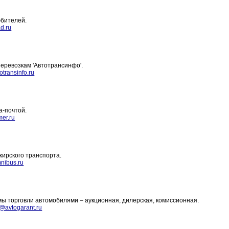
юбителей.
d.ru
перевозкам 'Автотрансинфо'.
transinfo.ru
а-почтой.
er.ru
ирского транспорта.
nibus.ru
ы торговли автомобилями – аукционная, дилерская, комиссионная.
@avtogarant.ru