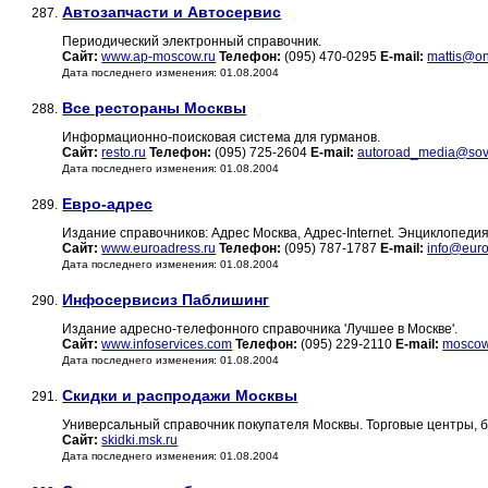
Автозапчасти и Автосервис
287.
Периодический электронный справочник.
Сайт:
www.ap-moscow.ru
Телефон:
(095) 470-0295
E-mail:
mattis@on
Дата последнего изменения: 01.08.2004
Все рестораны Москвы
288.
Информационно-поисковая система для гурманов.
Сайт:
resto.ru
Телефон:
(095) 725-2604
E-mail:
autoroad_media@sovi
Дата последнего изменения: 01.08.2004
Евро-адрес
289.
Издание справочников: Адрес Москва, Адрес-Internet. Энциклопедия
Сайт:
www.euroadress.ru
Телефон:
(095) 787-1787
E-mail:
info@euro
Дата последнего изменения: 01.08.2004
Инфосервисиз Паблишинг
290.
Издание адресно-телефонного справочника 'Лучшее в Москве'.
Сайт:
www.infoservices.com
Телефон:
(095) 229-2110
E-mail:
moscow
Дата последнего изменения: 01.08.2004
Скидки и распродажи Москвы
291.
Универсальный справочник покупателя Москвы. Торговые центры, бу
Сайт:
skidki.msk.ru
Дата последнего изменения: 01.08.2004