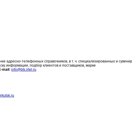
ие адресно-телефонных справочников, в т. ч. специализированных и сувени
оиску информации, подбор клиентов и поставщиков, марке
E-mail:
info@bts.irtel.ru
rkutsk.ru