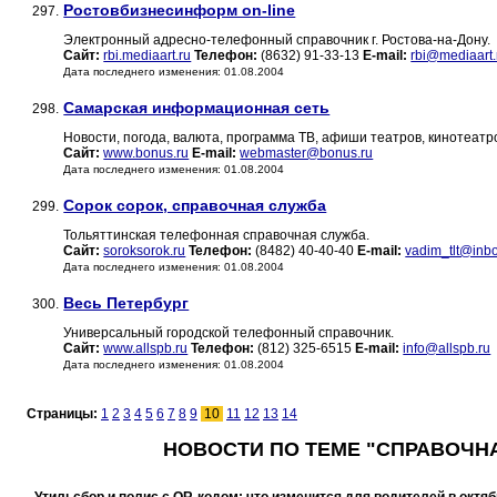
Ростовбизнесинформ on-line
297.
Электронный адресно-телефонный справочник г. Ростова-на-Дону.
Сайт:
rbi.mediaart.ru
Телефон:
(8632) 91-33-13
E-mail:
rbi@mediaart.
Дата последнего изменения: 01.08.2004
Самарская информационная сеть
298.
Новости, погода, валюта, программа ТВ, афиши театров, кинотеат
Сайт:
www.bonus.ru
E-mail:
webmaster@bonus.ru
Дата последнего изменения: 01.08.2004
Сорок сорок, справочная служба
299.
Тольяттинская телефонная справочная служба.
Сайт:
soroksorok.ru
Телефон:
(8482) 40-40-40
E-mail:
vadim_tlt@inbo
Дата последнего изменения: 01.08.2004
Весь Петербург
300.
Универсальный городской телефонный справочник.
Сайт:
www.allspb.ru
Телефон:
(812) 325-6515
E-mail:
info@allspb.ru
Дата последнего изменения: 01.08.2004
Страницы:
1
2
3
4
5
6
7
8
9
10
11
12
13
14
НОВОСТИ ПО ТЕМЕ "СПРАВОЧН