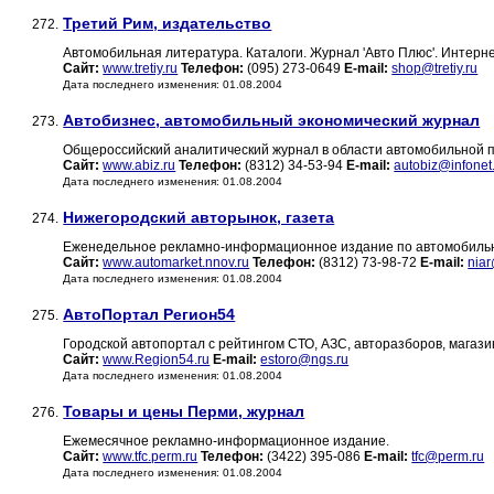
Третий Рим, издательство
272.
Автомобильная литература. Каталоги. Журнал 'Авто Плюс'. Интерне
Сайт:
www.tretiy.ru
Телефон:
(095) 273-0649
E-mail:
shop@tretiy.ru
Дата последнего изменения: 01.08.2004
Автобизнес, автомобильный экономический журнал
273.
Общероссийский аналитический журнал в области автомобильной
Сайт:
www.abiz.ru
Телефон:
(8312) 34-53-94
E-mail:
autobiz@infonet
Дата последнего изменения: 01.08.2004
Нижегородский авторынок, газета
274.
Еженедельное рекламно-информационное издание по автомобильн
Сайт:
www.automarket.nnov.ru
Телефон:
(8312) 73-98-72
E-mail:
niar
Дата последнего изменения: 01.08.2004
АвтоПортал Регион54
275.
Городской автопортал с рейтингом СТО, АЗС, авторазборов, магаз
Сайт:
www.Region54.ru
E-mail:
estoro@ngs.ru
Дата последнего изменения: 01.08.2004
Товары и цены Перми, журнал
276.
Ежемесячное рекламно-информационное издание.
Сайт:
www.tfc.perm.ru
Телефон:
(3422) 395-086
E-mail:
tfc@perm.ru
Дата последнего изменения: 01.08.2004