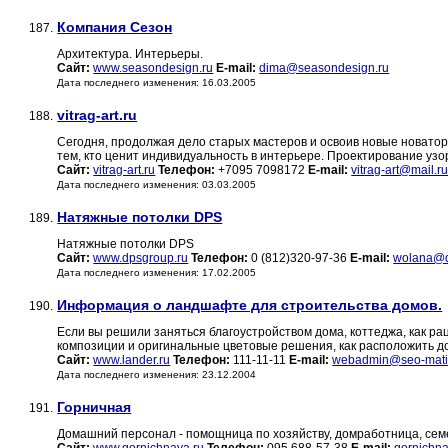
Компания Сезон
187.
Архитектура. Интерьеры.
Сайт:
www.seasondesign.ru
E-mail:
dima@seasondesign.ru
Дата последнего изменения: 16.03.2005
vitrag-art.ru
188.
Сегодня, продолжая дело старых мастеров и освоив новые новато
тем, кто ценит индивидуальность в интерьере. Проектирование узо
Сайт:
vitrag-art.ru
Телефон:
+7095 7098172
E-mail:
vitrag-art@mail.r
Дата последнего изменения: 03.03.2005
Натяжные потолки DPS
189.
Натяжные потолки DPS
Сайт:
www.dpsgroup.ru
Телефон:
0 (812)320-97-36
E-mail:
wolana@d
Дата последнего изменения: 17.02.2005
Информация о ландшафте для строительства домов.
190.
Если вы решили заняться благоустройством дома, коттеджа, как ра
композиции и оригинальные цветовые решения, как расположить до
Сайт:
www.lander.ru
Телефон:
111-11-11
E-mail:
webadmin@seo-mati
Дата последнего изменения: 23.12.2004
Горничная
191.
Домашний персонал - помощница по хозяйству, домработница, семе