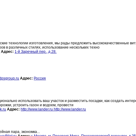
рские технологии изготовления, мы рады предложить высококачественные ви
ров в различных стилях, использование нескольких техно
u
Адрес:
1-й Заречный пер., д 28.
psgroup.ru
Адрес:
Россия
ционально использовать ваш участок и разместить посадки, как создать инте
рожки, устроить газон и водоем, провести
k.ru
Адрес:
http://www.lander.ru http://www.lander.ru
йная пара, экономка...