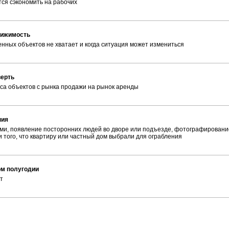
ся сэкономить на рабочих
вижимость
нных объектов не хватает и когда ситуация может измениться
верть
са объектов с рынка продажи на рынок аренды
ния
ми, появление посторонних людей во дворе или подъезде, фотографировани
 того, что квартиру или частный дом выбрали для ограбления
ом полугодии
т