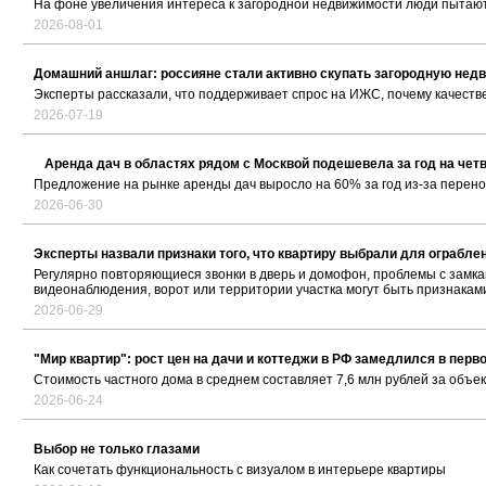
На фоне увеличения интереса к загородной недвижимости люди пытают
2026-08-01
Домашний аншлаг: россияне стали активно скупать загородную нед
Эксперты рассказали, что поддерживает спрос на ИЖС, почему качестве
2026-07-19
Аренда дач в областях рядом с Москвой подешевела за год на чет
Предложение на рынке аренды дач выросло на 60% за год из-за перено
2026-06-30
Эксперты назвали признаки того, что квартиру выбрали для ограбле
Регулярно повторяющиеся звонки в дверь и домофон, проблемы с замка
видеонаблюдения, ворот или территории участка могут быть признаками
2026-06-29
"Мир квартир": рост цен на дачи и коттеджи в РФ замедлился в перв
Стоимость частного дома в среднем составляет 7,6 млн рублей за объек
2026-06-24
Выбор не только глазами
Как сочетать функциональность с визуалом в интерьере квартиры