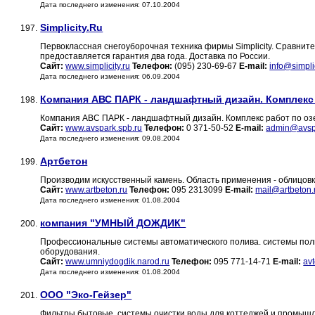
Дата последнего изменения: 07.10.2004
Simplicity.Ru
197.
Первоклассная снегоуборочная техника фирмы Simplicity. Сравнит
предоставляется гарантия два года. Доставка по России.
Сайт:
www.simplicity.ru
Телефон:
(095) 230-69-67
E-mail:
info@simplic
Дата последнего изменения: 06.09.2004
Компания АВС ПАРК - ландшафтный дизайн. Комплекс
198.
Компания АВС ПАРК - ландшафтный дизайн. Комплекс работ по оз
Сайт:
www.avspark.spb.ru
Телефон:
0 371-50-52
E-mail:
admin@avspa
Дата последнего изменения: 09.08.2004
Артбетон
199.
Производим искусственный камень. Область применения - облицов
Сайт:
www.artbeton.ru
Телефон:
095 2313099
E-mail:
mail@artbeton.
Дата последнего изменения: 01.08.2004
компания "УМНЫЙ ДОЖДИК"
200.
Профессиональные системы автоматического полива. системы поли
оборудования.
Сайт:
www.umniydogdik.narod.ru
Телефон:
095 771-14-71
E-mail:
av
Дата последнего изменения: 01.08.2004
ООО "Эко-Гейзер"
201.
Фильтры бытовые, системы очистки воды для коттеджей и промышл