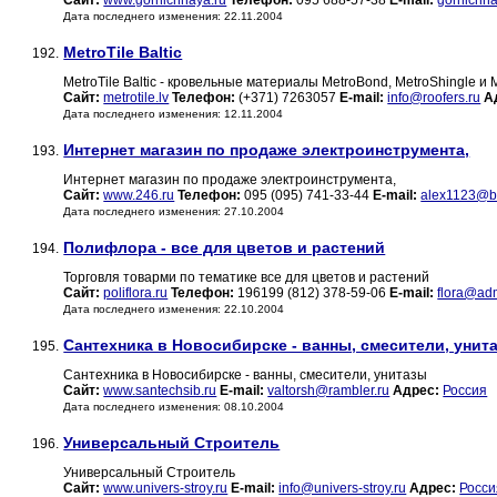
Сайт:
www.gornichnaya.ru
Телефон:
095 688-57-38
E-mail:
gornichna
Дата последнего изменения: 22.11.2004
MetroTile Baltic
192.
MetroTile Baltic - кровельные материалы MetroBond, MetroShingle и
Сайт:
metrotile.lv
Телефон:
(+371) 7263057
E-mail:
info@roofers.ru
А
Дата последнего изменения: 12.11.2004
Интернет магазин по продаже электроинструмента,
193.
Интернет магазин по продаже электроинструмента,
Сайт:
www.246.ru
Телефон:
095 (095) 741-33-44
E-mail:
alex1123@b
Дата последнего изменения: 27.10.2004
Полифлора - все для цветов и растений
194.
Торговля товарми по тематике все для цветов и растений
Сайт:
poliflora.ru
Телефон:
196199 (812) 378-59-06
E-mail:
flora@adm
Дата последнего изменения: 22.10.2004
Сантехника в Новосибирске - ванны, смесители, уни
195.
Сантехника в Новосибирске - ванны, смесители, унитазы
Сайт:
www.santechsib.ru
E-mail:
valtorsh@rambler.ru
Адрес:
Россия
Дата последнего изменения: 08.10.2004
Универсальный Строитель
196.
Универсальный Строитель
Сайт:
www.univers-stroy.ru
E-mail:
info@univers-stroy.ru
Адрес:
Росси