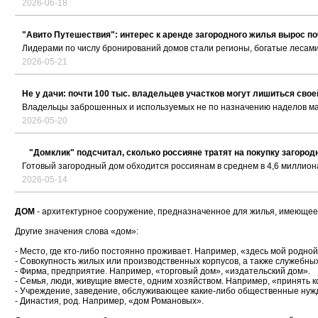
2026-06-18
"Авито Путешествия": интерес к аренде загородного жилья вырос по
Лидерами по числу бронирований домов стали регионы, богатые лесам
2026-05-21
Не у дачи: почти 100 тыс. владельцев участков могут лишиться сво
Владельцы заброшенных и используемых не по назначению наделов м
2026-05-20
"Домклик" подсчитал, сколько россияне тратят на покупку загород
Готовый загородный дом обходится россиянам в среднем в 4,6 миллион
2026-05-14
ДОМ
- архитектурное сооружение, предназначенное для жилья, имеющее,
Другие значения слова «дом»:
- Место, где кто-либо постоянно проживает. Например, «здесь мой родной
- Совокупность жилых или производственных корпусов, а также служебн
- Фирма, предприятие. Например, «торговый дом», «издательский дом».
- Семья, люди, живущие вместе, одним хозяйством. Например, «принять к
- Учреждение, заведение, обслуживающее какие-либо общественные нужд
- Династия, род. Например, «дом Романовых».