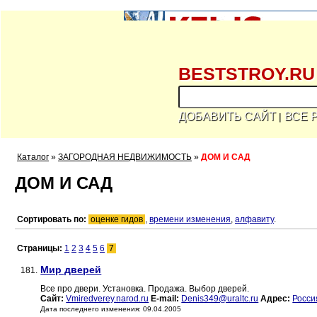
BESTSTROY.RU
ДОБАВИТЬ САЙТ
ВСЕ 
|
Каталог
»
ЗАГОРОДНАЯ НЕДВИЖИМОСТЬ
»
ДОМ И САД
ДОМ И САД
Сортировать по:
оценке гидов
,
времени изменения
,
алфавиту
.
Страницы:
1
2
3
4
5
6
7
Мир дверей
181.
Все про двери. Установка. Продажа. Выбор дверей.
Сайт:
Vmiredverey.narod.ru
E-mail:
Denis349@uraltc.ru
Адрес:
Росси
Дата последнего изменения: 09.04.2005