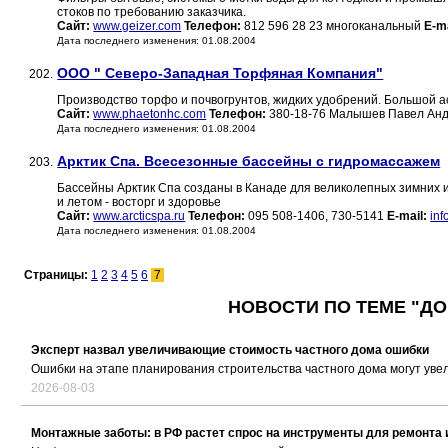
стоков по требованию заказчика.
Сайт:
www.geizer.com
Телефон:
812 596 28 23 многоканальный
E-ma
Дата последнего изменения: 01.08.2004
ООО " Северо-Западная Торфяная Компания"
202.
Производство торфо и почвогрунтов, жидких удобрений. Бол
Сайт:
www.phaetonhc.com
Телефон:
380-18-76 Малышев Павел Анд
Дата последнего изменения: 01.08.2004
Арктик Спа. Всесезонные бассейны с гидромассажем
203.
Бассейны Арктик Спа созданы в Канаде для великолепных зимних и
и летом - восторг и здоровье
Сайт:
www.arcticspa.ru
Телефон:
095 508-1406, 730-5141
E-mail:
inf
Дата последнего изменения: 01.08.2004
Страницы:
1
2
3
4
5
6
7
НОВОСТИ ПО ТЕМЕ "ДО
Эксперт назвал увеличивающие стоимость частного дома ошибки
Ошибки на этапе планирования строительства частного дома могут уве
2026-08-03
Монтажные заботы: в РФ растет спрос на инструменты для ремонта 