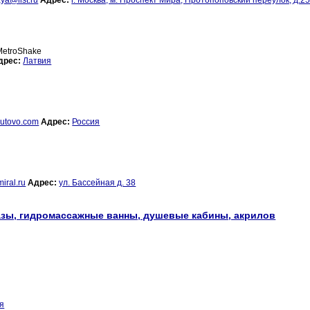
ya@list.ru
Адрес:
г. Москва, м. Проспект Мира, Протопоповский переулок, д.2
 MetroShake
дрес:
Латвия
utovo.com
Адрес:
Россия
iral.ru
Адрес:
ул. Бассейная д. 38
тазы, гидромассажные ванны, душевые кабины, акрилов
я