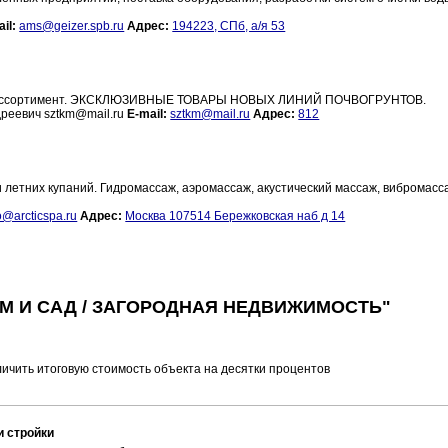
il:
ams@geizer.spb.ru
Адрес:
194223, СПб, а/я 53
ьшой ассортимент. ЭКСКЛЮЗИВНЫЕ ТОВАРЫ НОВЫХ ЛИНИЙ ПОЧВОГРУНТОВ.
реевич sztkm@mail.ru
E-mail:
sztkm@mail.ru
Адрес:
812
 летних купаний. Гидромассаж, аэромассаж, акустический массаж, вибромасс
o@arcticspa.ru
Адрес:
Москва 107514 Бережковская наб д 14
М И САД / ЗАГОРОДНАЯ НЕДВИЖИМОСТЬ"
личить итоговую стоимость объекта на десятки процентов
и стройки