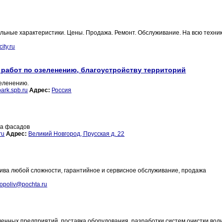
ельные характеристики. Цены. Продажа. Ремонт. Обслуживание. На всю техни
ity.ru
 работ по озеленению, благоустройству территорий
еленению.
rk.spb.ru
Адрес:
Россия
ка фасадов
ru
Адрес:
Великий Новгород, Прусская д. 22
ва любой сложности, гарантийное и сервисное обслуживание, продажа
topoliv@pochta.ru
енных предприятий, поставка оборудования, разработки систем очистки вод