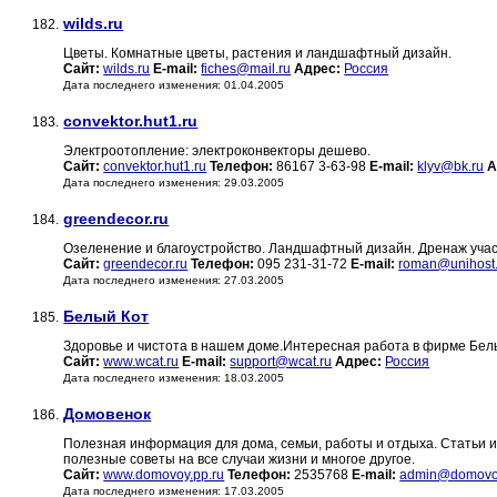
wilds.ru
182.
Цветы. Комнатные цветы, растения и ландшафтный дизайн.
Сайт:
wilds.ru
E-mail:
fiches@mail.ru
Адрес:
Россия
Дата последнего изменения: 01.04.2005
convektor.hut1.ru
183.
Электроотопление: электроконвекторы дешево.
Сайт:
convektor.hut1.ru
Телефон:
86167 3-63-98
E-mail:
klyv@bk.ru
А
Дата последнего изменения: 29.03.2005
greendecor.ru
184.
Озеленение и благоустройство. Ландшафтный дизайн. Дренаж учас
Сайт:
greendecor.ru
Телефон:
095 231-31-72
E-mail:
roman@unihost.
Дата последнего изменения: 27.03.2005
Белый Кот
185.
Здоровье и чистота в нашем доме.Интересная работа в фирме Бел
Сайт:
www.wcat.ru
E-mail:
support@wcat.ru
Адрес:
Россия
Дата последнего изменения: 18.03.2005
Домовенок
186.
Полезная информация для дома, семьи, работы и отдыха. Статьи и н
полезные советы на все случаи жизни и многое другое.
Сайт:
www.domovoy.pp.ru
Телефон:
2535768
E-mail:
admin@domovoy
Дата последнего изменения: 17.03.2005