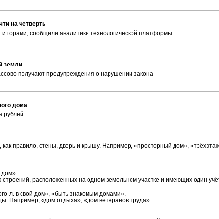
чти на четверть
и и горами, сообщили аналитики технологической платформы
ей земли
ассово получают предупреждения о нарушении закона
ного дома
а рублей
 как правило, стены, дверь и крышу. Например, «просторный дом», «трёхэта
 дом».
ых строений, расположенных на одном земельном участке и имеющих один учё
ого-л. в свой дом», «быть знакомым домами».
ы. Например, «дом отдыха», «дом ветеранов труда».