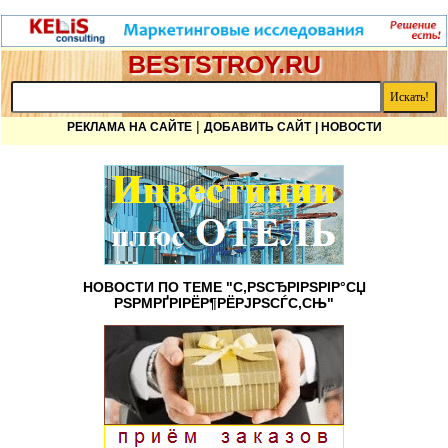
BESTSTROY.RU
|
РЕКЛАМА НА САЙТЕ
ДОБАВИТЬ САЙТ
| НОВОСТИ
НОВОСТИ ПО ТЕМЕ "С‚РЅСЂРІРЅРІР°СЏ
РЅРΜРҐРІРЁР¶РЁРЈРЅСЃС‚СЊ"