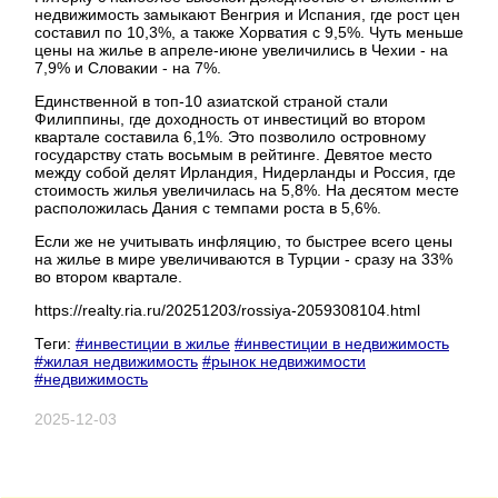
недвижимость замыкают Венгрия и Испания, где рост цен
составил по 10,3%, а также Хорватия с 9,5%. Чуть меньше
цены на жилье в апреле-июне увеличились в Чехии - на
7,9% и Словакии - на 7%.
Единственной в топ-10 азиатской страной стали
Филиппины, где доходность от инвестиций во втором
квартале составила 6,1%. Это позволило островному
государству стать восьмым в рейтинге. Девятое место
между собой делят Ирландия, Нидерланды и Россия, где
стоимость жилья увеличилась на 5,8%. На десятом месте
расположилась Дания с темпами роста в 5,6%.
Если же не учитывать инфляцию, то быстрее всего цены
на жилье в мире увеличиваются в Турции - сразу на 33%
во втором квартале.
https://realty.ria.ru/20251203/rossiya-2059308104.html
Теги:
#инвестиции в жилье
#инвестиции в недвижимость
#жилая недвижимость
#рынок недвижимости
#недвижимость
2025-12-03